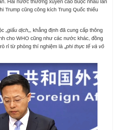
án. Hai nước thường xuyên cáo buộc nhau lan
g khi Trump cũng công kích Trung Quốc thiếu
c „
giấu dịch
„, khẳng định đã cung cấp thông
 bệnh cho WHO cũng như các nước khác, đồng
 rò rỉ từ phòng thí nghiệm là „
phi thực tế và vô