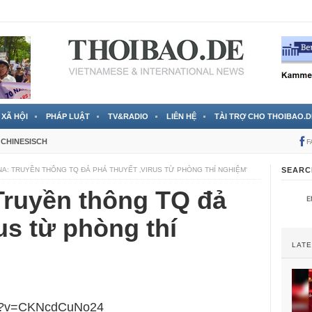
 đã được chính thức xác nhận
3 Jahren ago
XÃ HỘI
PHÁP LUẬT
TV&RADIO
LIÊN HỆ
TÀI TRỢ CHO THOIBAO.D
CHINESISCH
F
A: TRUYỀN THÔNG TQ ĐẢ PHÁ THUYẾT ‚VIRUS TỪ PHÒNG THÍ NGHIỆM‘
SEARC
Truyền thông TQ đả
us từ phòng thí
LAT
ch?v=CKNcdCuNo24