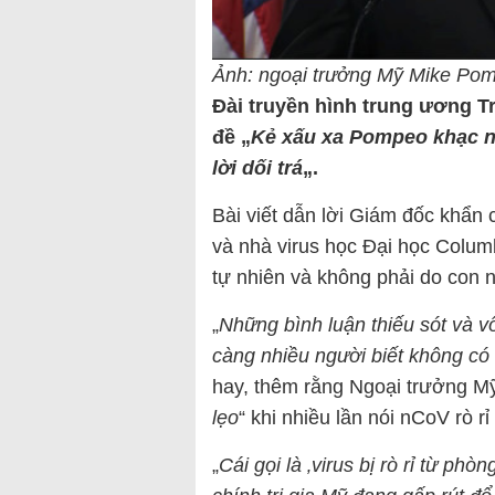
Ảnh: ngoại trưởng Mỹ Mike P
Đài truyền hình trung ương T
đề „
Kẻ xấu xa Pompeo khạc n
lời dối trá
„.
Bài viết dẫn lời Giám đốc khẩn
và nhà virus học Đại học Colum
tự nhiên và không phải do con n
„
Những bình luận thiếu sót và vô
càng nhiều người biết không có
hay, thêm rằng Ngoại trưởng M
lẹo
“ khi nhiều lần nói nCoV rò 
„
Cái gọi là ‚virus bị rò rỉ từ ph