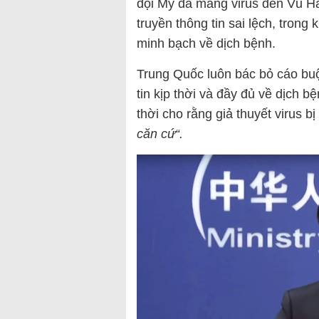
đội Mỹ đã mang virus đến Vũ H
truyền thông tin sai lệch, tron
minh bạch về dịch bệnh.
Trung Quốc luôn bác bỏ cáo buộ
tin kịp thời và đầy đủ về dịch
thời cho rằng giả thuyết virus bị
căn cứ“.