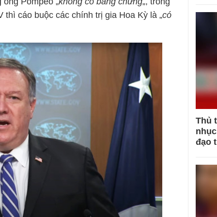
g ông Pompeo „
không có bằng chứng
„, trong
 thì cáo buộc các chính trị gia Hoa Kỳ là „
có
Thủ 
nhục 
đạo 