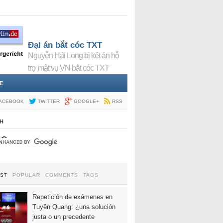
Đại án bắt cóc TXT
Nguyễn Hải Long bị kết án hỗ
trợ mật vụ VN bắt cóc TXT
E
ACEBOOK
TWITTER
GOOGLE+
RSS
H
EST
POPULAR
COMMENTS
TAGS
Repetición de exámenes en
Tuyên Quang: ¿una solución
justa o un precedente