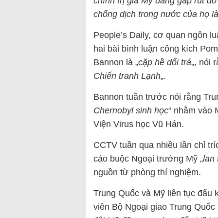
chính trị gia Mỹ đang gấp rút đổ
chống dịch trong nước của họ 
People’s Daily, cơ quan ngôn 
hai bài bình luận công kích Po
Bannon là „
cặp hề dối trá
„, nói
Chiến tranh Lạnh
„.
Bannon tuần trước nói rằng Tru
Chernobyl sinh học
“ nhằm vào 
Viện Virus học Vũ Hán.
CCTV tuần qua nhiều lần chỉ tr
cáo buộc Ngoại trưởng Mỹ „
lan 
nguồn từ phòng thí nghiệm.
Trung Quốc và Mỹ liên tục đấu
viên Bộ Ngoại giao Trung Quốc 