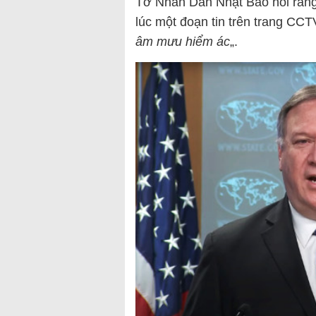
Tờ Nhân Dân Nhật Báo nói rằn
lúc một đoạn tin trên trang CCTV
âm mưu hiểm ác
„.