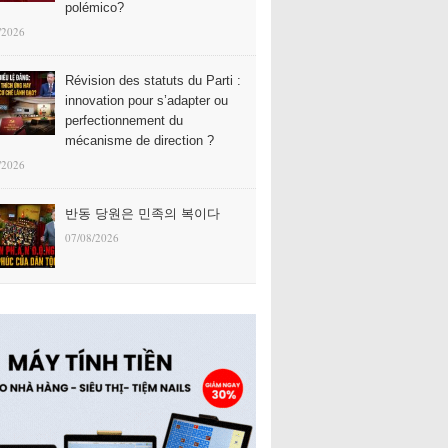
polémico?
/2026
Révision des statuts du Parti :
innovation pour s’adapter ou
perfectionnement du
mécanisme de direction ?
/2026
반동 당원은 민족의 복이다
07/08/2026