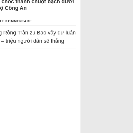
 chốc thành chuột bạch dưới
Bộ Công An
TE KOMMENTARE
g Rồng Trần
zu
Bao vây dư luận
 – triệu người dân sẽ thắng