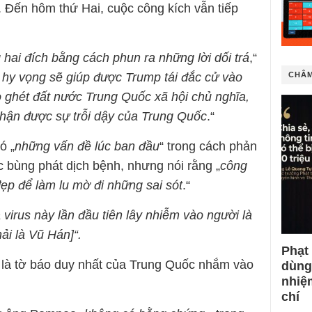
. Đến hôm thứ Hai, cuộc công kích vẫn tiếp
hai đích bằng cách phun ra những lời dối trá
,“
a hy vọng sẽ giúp được Trump tái đắc cử vào
CHÂM
ghét đất nước Trung Quốc xã hội chủ nghĩa,
nhận được sự trỗi dậy của Trung Quốc
.“
ó „
những vấn đề lúc ban đầu
“ trong cách phản
c bùng phát dịch bệnh, nhưng nói rằng „
công
 đẹp để làm lu mờ đi những sai sót
.“
à virus này lần đầu tiên lây nhiễm vào người là
ải là Vũ Hán]“.
Phạt
là tờ báo duy nhất của Trung Quốc nhắm vào
dùng
nhiệ
chí