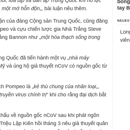
 lỗi, lừa bịp và đàn áp Trung Quốc khi nỗ lực
bỗng
tay 
là một mớ hỗn độn
„, bài luận nêu thêm.
luận của đảng Cộng sản Trung Quốc, cũng đăng
NEUES
mpeo và cựu chiến lược gia Nhà Trắng Steve
Lon
 rằng Bannon như „
một hóa thạch sống trong
viên
ng Quốc đã tiến hành một vụ „
nhà máy
Mỹ và ủng hộ giả thuyết nCoV có nguồn gốc từ
ích Pompeo là „
kẻ thù chung của nhân loại
„,
truyền virus chính trị
“ khi cho rằng đại dịch bắt
 khẩu về nguồn gốc nCoV sau khi phát ngôn
Triệu Lập Kiên hồi tháng 3 nêu giả thuyết quân