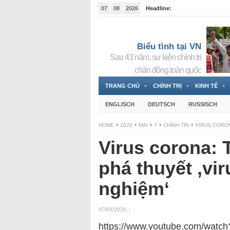
07
08
2026
Headline:
Tin bà Nguyễn Thị Thanh Nhàn đang ẩn náu tại Đức
Biểu tình tại VN
Sau 43 năm, sự kiện chính trị
chấn động toàn quốc
TRANG CHỦ
CHÍNH TRỊ
KINH TẾ
ENGLISCH
DEUTSCH
RUSSISCH
HOME
2020
MAI
7
CHÍNH TRỊ
VIRUS CORON
Virus corona: 
phá thuyết ‚vir
nghiệm‘
07/05/2020
|
https://www.youtube.com/wat