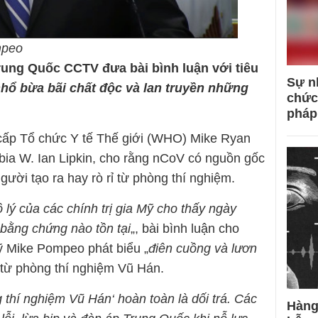
ompeo
rung Quốc CCTV đưa bài bình luận với tiêu
Sự n
hổ bừa bãi chất độc và lan truyền những
chức
pháp
 cấp Tổ chức Y tế Thế giới (WHO) Mike Ryan
bia W. Ian Lipkin, cho rằng nCoV có nguồn gốc
gười tạo ra hay rò rỉ từ phòng thí nghiệm.
 lý của các chính trị gia Mỹ cho thấy ngày
 bằng chứng nào tồn tại
„, bài bình luận cho
ỹ Mike Pompeo phát biểu „
điên cuồng và lươn
rỉ từ phòng thí nghiệm Vũ Hán.
òng thí nghiệm Vũ Hán‘ hoàn toàn là dối trá. Các
Hàng