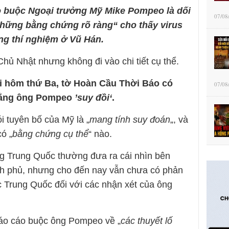
 buộc Ngoại trưởng Mỹ Mike Pompeo là dối
07/08
„những bằng chứng rõ ràng“ cho thấy virus
ng thí nghiệm ở Vũ Hán.
ủ Nhật nhưng không đi vào chi tiết cụ thể.
ải hôm thứ Ba, tờ Hoàn Cầu Thời Báo có
07/08
rằng ông Pompeo
’suy đồi‘
.
i tuyên bố của Mỹ là „
mang tính suy đoán
„, và
ó „
bằng chứng cụ thể
“ nào.
ông Trung Quốc thường đưa ra cái nhìn bên
nh phủ, nhưng cho đến nay vẫn chưa có phản
c Trung Quốc đối với các nhận xét của ông
áo cáo buộc ông Pompeo về „
các thuyết lố