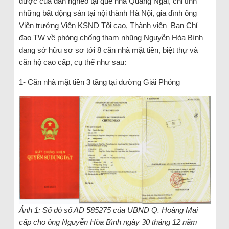
được của dân nghèo tại quê nhà Quảng Ngãi, chỉ tính
những bất động sản tại nội thành Hà Nội, gia đình ông
Viện trưởng Viện KSND Tối cao, Thành viên Ban Chỉ
đạo TW về phòng chống tham nhũng Nguyễn Hòa Bình
đang sở hữu sơ sơ tới 8 căn nhà mặt tiền, biệt thự và
căn hộ cao cấp, cụ thể như sau:
1- Căn nhà mặt tiền 3 tầng tại đường Giải Phóng
Ảnh 1: Sổ đỏ số AD 585275 của UBND Q. Hoàng Mai
cấp cho ông Nguyễn Hòa Bình ngày 30 tháng 12 năm