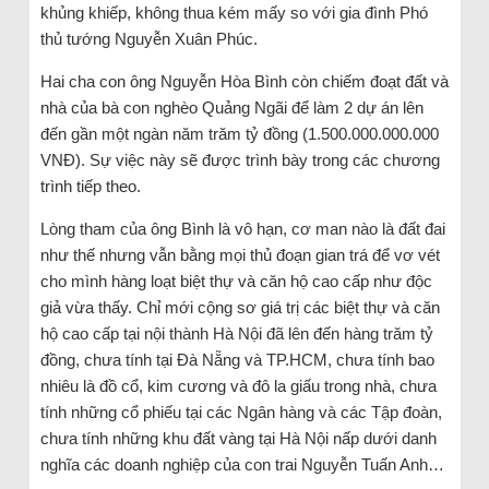
khủng khiếp, không thua kém mấy so với gia đình Phó
thủ tướng Nguyễn Xuân Phúc.
Hai cha con ông Nguyễn Hòa Bình còn chiếm đoạt đất và
nhà của bà con nghèo Quảng Ngãi để làm 2 dự án lên
đến gần một ngàn năm trăm tỷ đồng (1.500.000.000.000
VNĐ). Sự việc này sẽ được trình bày trong các chương
trình tiếp theo.
Lòng tham của ông Bình là vô hạn, cơ man nào là đất đai
như thế nhưng vẫn bằng mọi thủ đoạn gian trá để vơ vét
cho mình hàng loạt biệt thự và căn hộ cao cấp như độc
giả vừa thấy. Chỉ mới cộng sơ giá trị các biệt thự và căn
hộ cao cấp tại nội thành Hà Nội đã lên đến hàng trăm tỷ
đồng, chưa tính tại Đà Nẵng và TP.HCM, chưa tính bao
nhiêu là đồ cổ, kim cương và đô la giấu trong nhà, chưa
tính những cổ phiếu tại các Ngân hàng và các Tập đoàn,
chưa tính những khu đất vàng tại Hà Nội nấp dưới danh
nghĩa các doanh nghiệp của con trai Nguyễn Tuấn Anh…