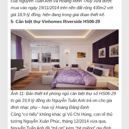
của Nguyễn Tuấn Anh và Hoàng Minh Thủy vừa được
mua vào ngày 19/11/2014 trên nền đất rộng 430m2 với
giá 18,9 tỷ đồng, hiện đang trong giai đoạn thiết kế.
5- Căn biệt thự Vinhomes Riverside HS06-29
Ảnh 11: Bản thiết kế phòng ngủ căn biệt thự số HS06-29
trị giá 19,9 tỷ đồng do Nguyễn Tuấn Anh trả ơn cho gia
đình nhạc phụ – họa sỹ Hoàng Đăng Định
Cũng “
có hiếu
” không khác gì Vũ Chí Hùng, con rể thủ
tướng Nguyễn Xuân Phúc, tháng 12/2014 vừa qua,
Nguyễn Tuấn Anh đã “
trả ơn
” kèm “
bịt miệng
” gia đình