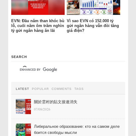
EVN: Đầu năm than khóc bù
Vì sao EVN có 152.000 tỷ
lỗ, cuối năm ôm trăm nghìn
gửi ngân hàng vẫn đòi tăng
tỷ gửi ngân hàng ăn lãi
giá điện?
SEARCH
LATEST
POPULAR
COMMENTS
TAGS
關於雲村的貼文接連消失
07/08/2026
Либеральное образование: кто на самом деле
боится свободы мысли