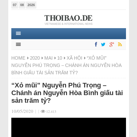
07
08
2026
HOME
2020
MAI
10
XÃ HỘI
“XỎ MŨI”
NGUYỄN PHÚ TRỌNG – CHÁNH ÁN NGUYỄN HÒA
BÌNH GIẤU TÀI SẢN TRĂM TỶ?
“Xỏ mũi” Nguyễn Phú Trọng –
Chánh án Nguyễn Hòa Bình giấu tài
sản trăm tỷ?
10/05/2020
|
|
12.413