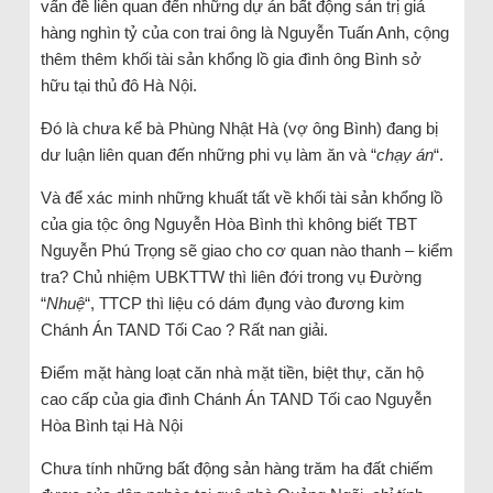
vấn đề liên quan đến những dự án bất động sản trị giá
hàng nghìn tỷ của con trai ông là Nguyễn Tuấn Anh, cộng
thêm thêm khối tài sản khổng lồ gia đình ông Bình sở
hữu tại thủ đô Hà Nội.
Đó là chưa kể bà Phùng Nhật Hà (vợ ông Bình) đang bị
dư luận liên quan đến những phi vụ làm ăn và “
chạy án
“.
Và để xác minh những khuất tất về khối tài sản khổng lồ
của gia tộc ông Nguyễn Hòa Bình thì không biết TBT
Nguyễn Phú Trọng sẽ giao cho cơ quan nào thanh – kiểm
tra? Chủ nhiệm UBKTTW thì liên đới trong vụ Đường
“
Nhuệ
“, TTCP thì liệu có dám đụng vào đương kim
Chánh Án TAND Tối Cao ? Rất nan giải.
Điểm mặt hàng loạt căn nhà mặt tiền, biệt thự, căn hộ
cao cấp của gia đình Chánh Án TAND Tối cao Nguyễn
Hòa Bình tại Hà Nội
Chưa tính những bất động sản hàng trăm ha đất chiếm