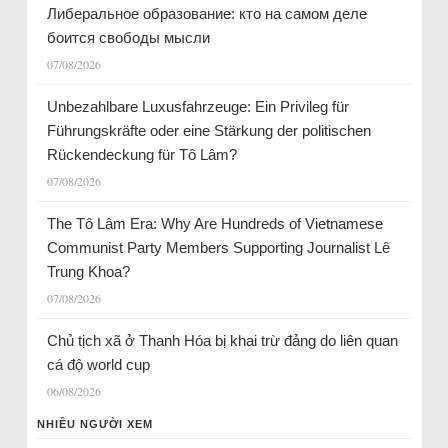
Либеральное образование: кто на самом деле
боится свободы мысли
07/08/2026
Unbezahlbare Luxusfahrzeuge: Ein Privileg für
Führungskräfte oder eine Stärkung der politischen
Rückendeckung für Tô Lâm?
07/08/2026
The Tô Lâm Era: Why Are Hundreds of Vietnamese
Communist Party Members Supporting Journalist Lê
Trung Khoa?
07/08/2026
Chủ tịch xã ở Thanh Hóa bị khai trừ đảng do liên quan
cá độ world cup
06/08/2026
NHIỀU NGƯỜI XEM