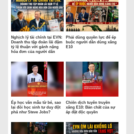
Nghịch lý tài chính tại EVN:
Phải dùng quyền lực để ép
Doanh thu tập đoàn lãi đậm
buộc người dân dùng xăng
tỷ lệ thuận với gánh nặng
E10
hóa đơn của người dân
Ép học văn mẫu từ bé, sao
Chiến dịch tuyên truyền
lại đòi học sinh tư duy đột
xăng E10: Bản chất của sự
phá như Steve Jobs?
áp đặt độc quyền