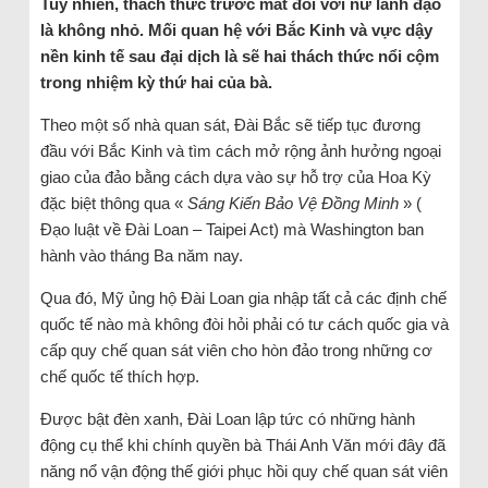
Tuy nhiên, thách thức trước mắt đối với nữ lãnh đạo
là không nhỏ. Mối quan hệ với Bắc Kinh và vực dậy
nền kinh tế sau đại dịch là sẽ hai thách thức nổi cộm
trong nhiệm kỳ thứ hai của bà.
Theo một số nhà quan sát, Đài Bắc sẽ tiếp tục đương
đầu với Bắc Kinh và tìm cách mở rộng ảnh hưởng ngoại
giao của đảo bằng cách dựa vào sự hỗ trợ của Hoa Kỳ
đặc biệt thông qua «
Sáng Kiến Bảo Vệ Đồng Minh
» (
Đạo luật về Đài Loan – Taipei Act) mà Washington ban
hành vào tháng Ba năm nay.
Qua đó, Mỹ ủng hộ Đài Loan gia nhập tất cả các định chế
quốc tế nào mà không đòi hỏi phải có tư cách quốc gia và
cấp quy chế quan sát viên cho hòn đảo trong những cơ
chế quốc tế thích hợp.
Được bật đèn xanh, Đài Loan lập tức có những hành
động cụ thể khi chính quyền bà Thái Anh Văn mới đây đã
năng nổ vận động thế giới phục hồi quy chế quan sát viên