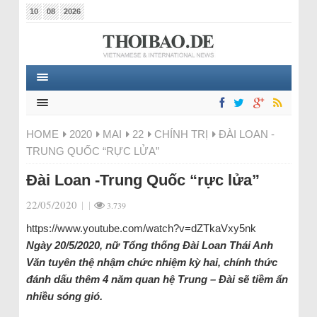
10
08
2026
HOME
2020
MAI
22
CHÍNH TRỊ
ĐÀI LOAN -
TRUNG QUỐC “RỰC LỬA”
Đài Loan -Trung Quốc “rực lửa”
22/05/2020
|
|
3.739
https://www.youtube.com/watch?v=dZTkaVxy5nk
Ngày 20/5/2020, nữ Tổng thống Đài Loan Thái Anh
Văn tuyên thệ nhậm chức nhiệm kỳ hai, chính thức
đánh dấu thêm 4 năm quan hệ Trung – Đài sẽ tiềm ẩn
nhiều sóng gió.