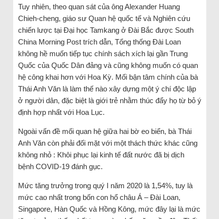
Tuy nhiên, theo quan sát của ông Alexander Huang
Chieh-cheng, giáo sư Quan hệ quốc tế và Nghiên cứu
chiến lược tại Đại học Tamkang ở Đài Bắc được South
China Morning Post trích dẫn, Tổng thống Đài Loan
không hề muốn tiếp tục chính sách xích lại gần Trung
Quốc của Quốc Dân đảng và cũng không muốn có quan
hệ công khai hơn với Hoa Kỳ. Mối bận tâm chính của bà
Thái Anh Văn là làm thế nào xây dựng một ý chí độc lập
ở người dân, đặc biệt là giới trẻ nhằm thúc đẩy họ từ bỏ ý
định hợp nhất với Hoa Lục.
Ngoài vấn đề mối quan hệ giữa hai bờ eo biển, bà Thái
Anh Văn còn phải đối mặt với một thách thức khác cũng
không nhỏ : Khôi phục lại kinh tế đất nước đã bị dịch
bệnh COVID-19 đánh gục.
Mức tăng trưởng trong quý I năm 2020 là 1,54%, tuy là
mức cao nhất trong bốn con hổ châu Á – Đài Loan,
Singapore, Hàn Quốc và Hồng Kông, mức đây lại là mức