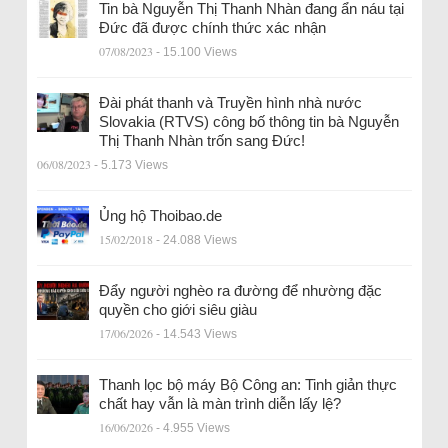
Tin bà Nguyễn Thị Thanh Nhàn đang ẩn náu tại
Đức đã được chính thức xác nhận
07/08/2023
- 15.100 Views
Đài phát thanh và Truyền hình nhà nước
Slovakia (RTVS) công bố thông tin bà Nguyễn
Thị Thanh Nhàn trốn sang Đức!
06/08/2023
- 5.173 Views
Ủng hộ Thoibao.de
15/02/2018
- 24.088 Views
Đẩy người nghèo ra đường để nhường đặc
quyền cho giới siêu giàu
17/06/2026
- 14.543 Views
Thanh lọc bộ máy Bộ Công an: Tinh giản thực
chất hay vẫn là màn trình diễn lấy lệ?
16/06/2026
- 4.955 Views