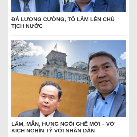
ĐÁ LƯƠNG CƯỜNG, TÔ LÂM LÊN CHỦ
TỊCH NƯỚC
LÂM, MẪN, HƯNG NGỒI GHẾ MỚI – VỞ
KỊCH NGHÌN TỶ VỚI NHÂN DÂN