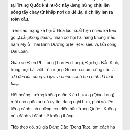
tại Trung Quốc khi nước này đang hứng chịu làn
sóng tẩy chay từ khắp nơi do để đại dịch lây lan ra
toàn cầu.
Trên các mạng xã hội ở Hoa lục, xuất hiện nhiều lời kêu
gọi „
Giải phóng quân
„, nhân cơ hội hai hàng không mẫu
hạm Mỹ ở Thái Bình Dương bị tê liệt vì siêu vi, tấn công
Đài Loan.
Giáo sư Điền Phi Long (Tian Fei Long), Đại học Bắc Kinh,
trong một bài viết trên mạng Guancha.com cũng cho là
„
đã đến lúc dùng vũ lực vì chính sách hòa bình đã thất
bại
„.
Hốt hoảng, tướng không quân Kiều Lương (Qiao Lang),
một nhà quân sự có uy tín, đang nghỉ hưu, phải vội lên
tiếng cảnh tỉnh những con diều hâu Trung Quốc : Không
nên đánh vì đánh sẽ không thắng.
Tiếp theo đó, sử gia Đặng Đào (Deng Tao), tìm cách hạ