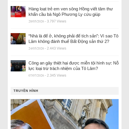
Hàng loạt trẻ em ven sông Hồng viết tâm thư
khẩn cầu bà Ngô Phương Ly cứu giúp
28/05/2026
- 3.797 Views
“Nhà là để ở, không phải để tích sản”: Vì sao Tô
Lâm không đánh thuế Bất Động sản thứ 2?
24/05/2026
- 2.443 Views
Công an gây thiệt hại được miễn tội hình sự: Nỗ
lực loại trừ trách nhiệm của Tô Lâm?
07/07/2026
- 2.345 Views
TRUYỀN HÌNH