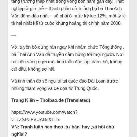
tăng trưởng thấp nhất trong vòng bốn năm gần đây. Thất
nghiệp ở giới trẻ – thành phần cử tri ủng hộ bà Thái Anh
Văn đông đảo nhất – sẽ phải ở mức kỷ lục 12%, một tỷ lệ
tệ hại nhất kể từ cuộc khủng hoảng tài chính năm 2008.
—
Với tuyên bố cứng rắn ngay khi nhậm chức Tổng thống ,
bà Thái Anh Văn đã truyền cảm hứng tới mọi người. Nơi
bà luôn sáng ngời một tinh thần độc lập, dân chủ, không
cúi đầu, không sợ hãi.
Và tinh thần đó sẽ ngự trị tại quốc đảo Đài Loan trước
những tham vọng và đe dọa từ Trung Quốc.
Trung Kiên – Thoibao.de (Translated)
https://www.youtube.com/watch?
v=zZSPZFVUADs&t=1s
VN: Tranh luận nên theo ‚tư bản‘ hay ‚xã hội chủ
nghĩa‘?