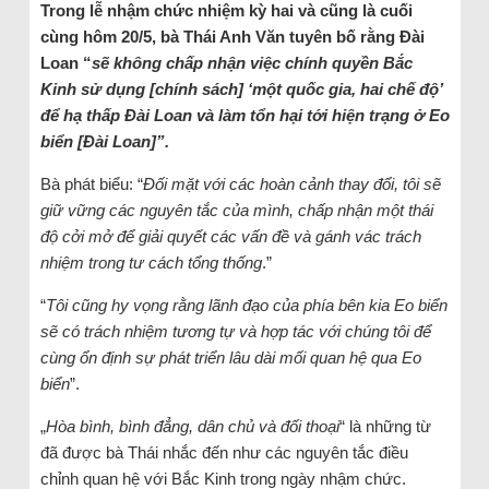
Trong lễ nhậm chức nhiệm kỳ hai và cũng là cuối
cùng hôm 20/5, bà Thái Anh Văn tuyên bố rằng Đài
Loan “
sẽ không chấp nhận việc chính quyền Bắc
Kinh sử dụng [chính sách] ‘một quốc gia, hai chế độ’
để hạ thấp Đài Loan và làm tổn hại tới hiện trạng ở Eo
biển [Đài Loan]”.
Bà phát biểu: “
Đối mặt với các hoàn cảnh thay đổi, tôi sẽ
giữ vững các nguyên tắc của mình, chấp nhận một thái
độ cởi mở để giải quyết các vấn đề và gánh vác trách
nhiệm trong tư cách tổng thống
.”
“
Tôi cũng hy vọng rằng lãnh đạo của phía bên kia Eo biển
sẽ có trách nhiệm tương tự và hợp tác với chúng tôi để
cùng ổn định sự phát triển lâu dài mối quan hệ qua Eo
biển
”.
„
Hòa bình, bình đẳng, dân chủ và đối thoại
“ là những từ
đã được bà Thái nhắc đến như các nguyên tắc điều
chỉnh quan hệ với Bắc Kinh trong ngày nhậm chức.