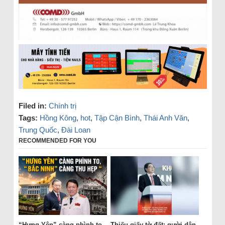
Filed in:
Chính trị
Tags:
Hồng Kông
,
hot
,
Tập Cận Bình
,
Thái Anh Văn
,
Trung Quốc
,
Đài Loan
RECOMMENDED FOR YOU
“Hưng Yên” càng phình to,
Thiếu giấy tờ đất: gười dân