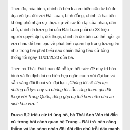
Theo đó, hòa bình, chính là bên kia eo biển cần từ bỏ đe
dọa vũ lực đối với Đài Loan; bình đẳng, chính là hai bên
không phủ nhận sự thực sự về sự tồn tại của nhau; dân
chủ, chính là tương lai của Đài Loan phải do 23 triệu
người quyết định; đối thoại, chính là đôi bên có thể ngồi lại
với nhau để bàn bạc về phát triển quan hệ trong tương lai
như trong bài phát biểu sau chiến thắng bầu cử tổng
thống tối ngày 11/01/2020 của bà.
Theo bà Thái, Đài Loan đã nỗ lực hết sức để duy trì hòa
bình và ổn định tại eo biển hẹp ngăn cách với đại lục và
sẵn sàng đối thoại với đại lục: „
Chúng tôi sẽ tiếp tục
những nỗ lực này và chúng tôi sẵn sàng tham gia đối
thoại với Trung Quốc, đóng góp cụ thể hơn nữa cho an
ninh khu vực
.”
Được 8,2 triệu cử tri ủng hộ, bà Thái Anh Văn tái đắc
cử trong bối cảnh quan hệ Trung – Đài trở nên căng
thẳng và làn sóng phản đối đòi dân chủ trỗi dậy mạnh