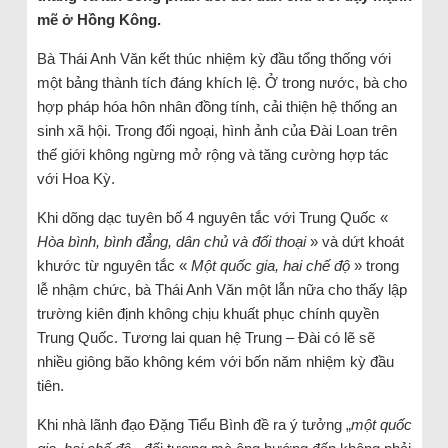
mẽ ở Hồng Kông.
Bà Thái Anh Văn kết thúc nhiệm kỳ đầu tổng thống với
một bảng thành tích đáng khích lệ. Ở trong nước, bà cho
hợp pháp hóa hôn nhân đồng tính, cải thiện hệ thống an
sinh xã hội. Trong đối ngoại, hình ảnh của Đài Loan trên
thế giới không ngừng mở rộng và tăng cường hợp tác
với Hoa Kỳ.
Khi dõng dạc tuyên bố 4 nguyên tắc với Trung Quốc «
Hòa bình, bình đẳng, dân chủ và đối thoại
» và dứt khoát
khước từ nguyên tắc «
Một quốc gia, hai chế độ
» trong
lễ nhậm chức, bà Thái Anh Văn một lẫn nữa cho thấy lập
trường kiên định không chịu khuất phục chính quyền
Trung Quốc. Tương lai quan hệ Trung – Đài có lẽ sẽ
nhiều giông bão không kém với bốn năm nhiệm kỳ đầu
tiên.
Khi nhà lãnh đạo Đặng Tiểu Bình đề ra ý tưởng „
một quốc