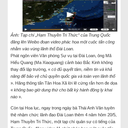
Ảnh: Tạp chí „Hạm Thuyền Tri Thức“ của Trung Quốc
đăng lên Weibo đoạn video phác họa một cuộc tấn công
nhằm vào vùng lãnh thổ Đài Loan.
Phát ngôn viên Văn phòng Sự vụ tại Đài Loan, ông Mã
Hiểu Quang (Ma Xiaoguang) cảnh báo Bắc Kinh không
thay đổi lập trường, «
có đủ quyết tâm, niềm tin và khả
năng để bảo vệ chủ quyền quốc gia và toàn vẹn lãnh thổ
». Hãng thông tấn Tân Hoa Xã lời lẽ cứng rắn hơn đe dọa
«
không bao giờ dung thứ cho bất kỳ hành động ly khai
nào
».
Còn tại Hoa lục, ngay trong ngày bà Thái Anh Văn tuyên
thệ nhậm chức lãnh đạo Đài Loan thêm 4 năm hôm 20/5,
Hạm Thuyền Tri Thức, một tạp chí quân sự có tiếng của