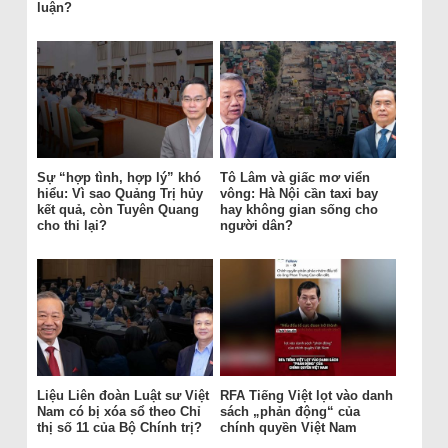
luận?
Sự “hợp tình, hợp lý” khó
Tô Lâm và giấc mơ viển
hiểu: Vì sao Quảng Trị hủy
vông: Hà Nội cần taxi bay
kết quả, còn Tuyên Quang
hay không gian sống cho
cho thi lại?
người dân?
Liệu Liên đoàn Luật sư Việt
RFA Tiếng Việt lọt vào danh
Nam có bị xóa sổ theo Chỉ
sách „phản động“ của
thị số 11 của Bộ Chính trị?
chính quyền Việt Nam