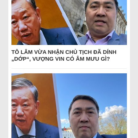
TÔ LÂM VỪA NHẬN CHỦ TỊCH ĐÃ DÍNH
„DỚP“, VƯỢNG VIN CÓ ÂM MƯU GÌ?