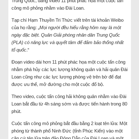
Trung Quốc, đăng video 11 phút phác họa một cuộc tấn
công mô phỏng nhằm vào Đài Loan.
Tạp chí Hạm Thuyền Tri Thức viết trên tài khoản Weibo
của họ rằng: „
Mọi người đều hiểu rằng hôm nay là một
ngày đặc biệt. Quân Giải phóng nhân dân Trung Quốc
(PLA) có năng lực và quyết tâm để đảm bảo thống nhất
tổ quốc
.“
Đoạn video dài hơn 11 phút phác họa một cuộc tấn công
nhằm phá hủy các lực lượng không quân và hải quân Đài
Loan cũng như các lực lượng phòng vệ trên bờ để đạt
được ưu thế, mở đường cho một cuộc đổ bộ.
Theo video, cuộc tấn công hải không quân nhằm vào Đài
Loan bắt đầu từ 4h sáng sớm và được tiến hành trong 80
phút.
Cuộc tấn công mô phỏng bắt đầu bằng 2 loạt tên lửa: Một
phóng từ thành phố Ninh Đức (tỉnh Phúc Kiến) vào một
căn cứ tên lửa trên đảo Đông Dẫn của Đài Loan và một