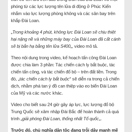
phóng từ các lực lượng tên lửa di động ở Phúc Kiến
nhắm vào lực lượng phòng không và các sân bay trên
khắp Đài Loan.
„
Trong khoảng 4 phút, không lực Đài Loan sẽ chịu thiệt
hại nặng nề và những máy bay của Đài Loan đã cất cánh
sẽ bị bắn hạ bằng tên lửa S400
„, video mô tả.
Theo nội dung trong video, kế hoạch tấn công Đài Loan
được chia làm 3 phần: Tác chiến cách ly bắt buộc, tác
chiến tấn công, và tác chiến đổ bộ – trên đất liền. Trong
đó, „
tác chiến cách ly bắt buộc
“ sẽ diễn ra trong cả chiến
dịch, nhằm phá tan ý đồ can thiệp vào eo biển Đài Loan
của Mỹ và các nước khác.
Video cho biết sau 24 giờ gây áp lực, lực lượng đổ bộ
Trung Quốc sẽ xâm nhập Đài Bắc để hoàn thành cả quá
trình „
giải phóng Đài Loan, thống nhất Tổ quốc
„.
Trước đó, chủ nghĩa dân tộc đang trỗi dậy mạnh mẽ