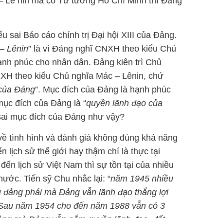
 Lê nin mà có Tư tưởng Hồ Chí Minh thì Đảng
sai Báo cáo chính trị Đại hội XIII của Đảng.
– Lênin
” là vì Đảng nghĩ CNXH theo kiểu Chủ
ạnh phúc cho nhân dân. Đảng kiên trì Chủ
CNXH theo kiểu Chủ nghĩa Mác – Lênin, chứ
 của Đảng
”. Mục đích của Đảng là hạnh phúc
ục đích của Đảng là “
quyền lãnh đạo của
u sai mục đích của Đảng như vậy?
về tình hình và đánh giá không đúng khả năng
 lịch sử thế giới hay thậm chí là thực tại
đến lịch sử Việt Nam thì sự tồn tại của nhiều
nước. Tiến sỹ Chu nhắc lại: “
năm 1945 nhiều
 đảng phái mà Đảng vẫn lãnh đạo thắng lợi
 Sau năm 1954 cho đến năm 1988 vẫn có 3