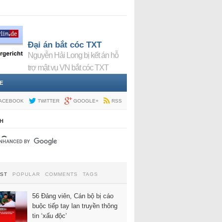
Đại án bắt cóc TXT
Nguyễn Hải Long bị kết án hỗ
trợ mật vụ VN bắt cóc TXT
E
ACEBOOK
TWITTER
GOOGLE+
RSS
H
EST
POPULAR
COMMENTS
TAGS
56 Đảng viên, Cán bộ bị cáo
buộc tiếp tay lan truyền thông
tin ‘xấu độc’