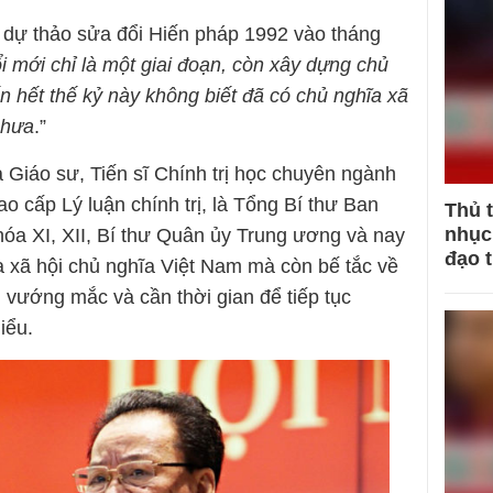
về dự thảo sửa đổi Hiến pháp 1992 vào tháng
i mới chỉ là một giai đoạn, còn xây dựng chủ
ến hết thế kỷ này không biết đã có chủ nghĩa xã
chưa
.”
 Giáo sư, Tiến sĩ Chính trị học chuyên ngành
o cấp Lý luận chính trị, là Tổng Bí thư Ban
Thủ 
nhục 
a XI, XII, Bí thư Quân ủy Trung ương và nay
đạo 
 xã hội chủ nghĩa Việt Nam mà còn bế tắc về
n vướng mắc và cần thời gian để tiếp tục
iểu.