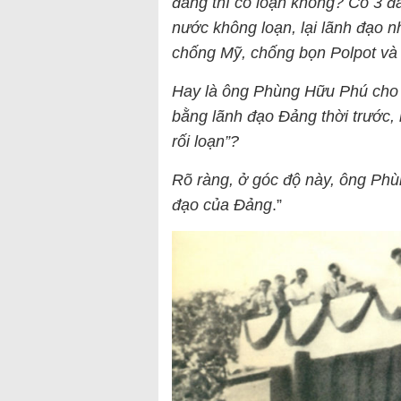
đảng thì có loạn không? Có 3 
nước không loạn, lại lãnh đạo n
chống Mỹ, chống bọn Polpot và
Hay là ông Phùng Hữu Phú cho r
bằng lãnh đạo Đảng thời trước, 
rối loạn”?
Rõ ràng, ở góc độ này, ông Phù
đạo của Đảng
.”