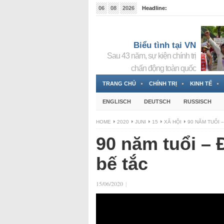
06
08
2026
Headline:
Tin bà Nguyễn Thị Thanh Nhàn đang ẩn náu tại Đức
Biểu tình tại VN
Sau 43 năm, sự kiện chính trị
chấn động toàn quốc
TRANG CHỦ
CHÍNH TRỊ
KINH TẾ
ENGLISCH
DEUTSCH
RUSSISCH
HOME
2020
JUNI
15
XÃ HỘI
90 NĂM TUỔI 
90 năm tuổi – 
bế tắc
15/06/2020
|