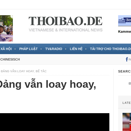
 đã được chính thức xác nhận
3 Jahren ago
XÃ HỘI
PHÁP LUẬT
TV&RADIO
LIÊN HỆ
TÀI TRỢ CHO THOIBAO.D
CHINESISCH
F
– ĐẢNG VẪN LOAY HOAY, BẾ TẮC
SEARC
Đảng vẫn loay hoay,
LAT