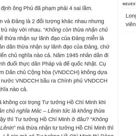
NEUES
định ông Phú đã phạm phải 4 sai lầm.
Lon
in và Đảng là 2 đối tượng khác nhau nhưng
viên
trù này với nhau. “
Không còn thừa nhận chủ
thể thừa nhận sự lãnh đạo của Đảng miễn là
hân dân thừa nhận sự lãnh đạo của Đảng, chứ
ến chủ nghĩa nào cả. Năm 1945 nhân dân đi
nh đuổi thực dân Pháp và đế quốc Nhật. Cụ
Nam Dân chủ Cộng hòa (VNDCCH) không dựa
hội nước VNDCCH bầu ra Chính phủ VNDCCH
hĩa nào cả.
 không coi trọng Tư tưởng Hồ Chí Minh khi
n chủ nghĩa Mác – Lênin tức là không thừa
vậy thì Tư tưởng Hồ Chí Minh ở đâu? “
Không
 Lênin
” mà thừa nhận tư tưởng Hồ Chí Minh thì