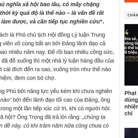
hủ nghĩa xã hội bao lâu, có mấy chặng
thời kỳ quá độ là thế nào – là vấn đề rất
CHÂM
 làm được, và cần tiếp tục nghiên cứu
”.
ách là Phó chủ tịch Hội đồng Lý luận Trung
 viên vô cùng bất an bởi Đảng lãnh đạo cả
 bao nhiêu năm nay. Để rồi bao nhiêu công sức,
đã đổ xuống thì một nhà lý luận hàng đầu của
t cái đích đến ra sao, vuông tròn như thế nào
nhiệm, đem con bỏ chợ.
ng Phú bởi năng lực yếu kém khi chưa nghiên
Phạt
dùng
 nào”
bởi đến lãnh đạo tối cao của Đảng, ông
nhiệ
ng một lần tiếp xúc cử tri, khi có người hỏi:
chí
ã hội? Ông Trọng đã trả lời rằng: „
chúng ta
n đề này, có khi trăm năm nữa cũng chưa có