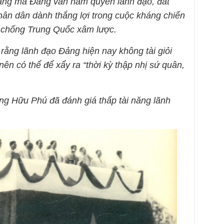
đảng mà Đảng vẫn nắm quyền lãnh đạo, đất
hân dân dành thắng lợi trong cuộc kháng chiến
 chống Trung Quốc xâm lược.
ằng lãnh đạo Đảng hiện nay không tài giỏi
nên có thể để xẩy ra “thời kỳ thập nhị sứ quân,
ng Hữu Phú đã đánh giá thấp tài năng lãnh