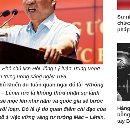
Sự n
chức
pháp
 Phó chủ tịch Hội đồng Lý luận Trung ương
ên trung ương sáng ngày 10/6
ú khiến dư luận quan ngại đó là: “
Không
– Lênin tức là không thừa nhận sự lãnh
 sẽ mọc lên như nấm và quốc gia sẽ bước
Hàng
rối loạn. Đó là lý do quan điểm chỉ đạo của
bỗng
số 1 việc vững vàng tư tưởng Mác – Lênin,
tay 