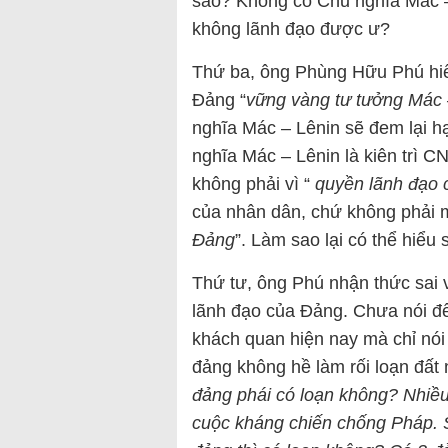
sao? Không có Chủ nghĩa Mác –
không lãnh đạo được ư?
Thứ ba, ông Phùng Hữu Phú hiểu 
Đảng “
vững vàng tư tưởng Mác 
nghĩa Mác – Lênin sẽ đem lại h
nghĩa Mác – Lênin là kiên trì 
không phải vì “
quyền lãnh đạo
của nhân dân, chứ không phải m
Đảng
”. Làm sao lại có thể hiể
Thứ tư, ông Phú nhận thức sai 
lãnh đạo của Đảng. Chưa nói đến
khách quan hiện nay mà chỉ nói 
đảng không hề làm rối loạn đất 
đảng phái có loạn không? Nhiều
cuộc kháng chiến chống Pháp.