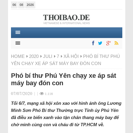
06
08
2026
HOME
2020
JULI
7
XÃ HỘI
PHÓ BÍ THƯ PHÚ
YÊN CHẠY XE ÁP SÁT MÁY BAY ĐÓN CON
Phó bí thư Phú Yên chạy xe áp sát
máy bay đón con
07/07/2020
|
|
1.118
Tối 6/7, mạng xã hội xôn xao với hình ảnh ông Lương
Minh Sơn Phó Bí thư Thường trực Tỉnh ủy Phú Yên
đã điều xe biển xanh vào tận chân thang máy bay để
chở mình cùng con và cháu đi từ TP.HCM về.