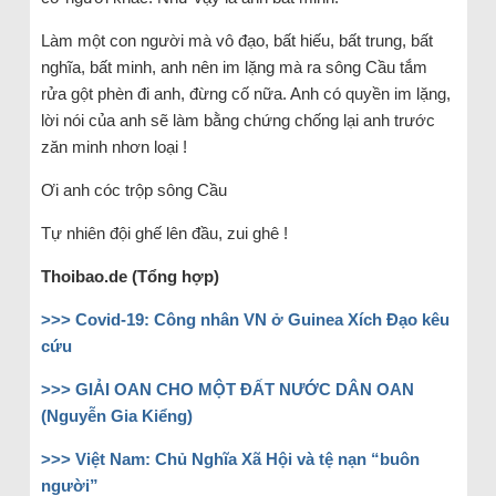
Làm một con người mà vô đạo, bất hiếu, bất trung, bất
nghĩa, bất minh, anh nên im lặng mà ra sông Cầu tắm
rửa gột phèn đi anh, đừng cố nữa. Anh có quyền im lặng,
lời nói của anh sẽ làm bằng chứng chống lại anh trước
zăn minh nhơn loại !
Ơi anh cóc trộp sông Cầu
Tự nhiên đội ghế lên đầu, zui ghê !
Thoibao.de (Tổng hợp)
>>> Covid-19: Công nhân VN ở Guinea Xích Đạo kêu
cứu
>>> GIẢI OAN CHO MỘT ĐẤT NƯỚC DÂN OAN
(Nguyễn Gia Kiểng)
>>> Việt Nam: Chủ Nghĩa Xã Hội và tệ nạn “buôn
người”