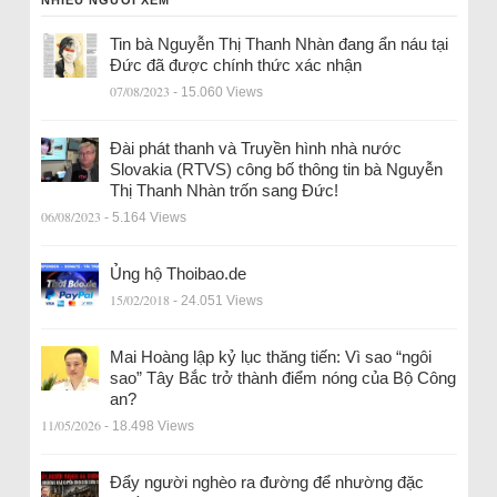
NHIỀU NGƯỜI XEM
Tin bà Nguyễn Thị Thanh Nhàn đang ẩn náu tại
Đức đã được chính thức xác nhận
07/08/2023
- 15.060 Views
Đài phát thanh và Truyền hình nhà nước
Slovakia (RTVS) công bố thông tin bà Nguyễn
Thị Thanh Nhàn trốn sang Đức!
06/08/2023
- 5.164 Views
Ủng hộ Thoibao.de
15/02/2018
- 24.051 Views
Mai Hoàng lập kỷ lục thăng tiến: Vì sao “ngôi
sao” Tây Bắc trở thành điểm nóng của Bộ Công
an?
11/05/2026
- 18.498 Views
Đẩy người nghèo ra đường để nhường đặc