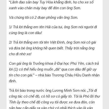
“
Lãnh đạo sân bay Tuy Hòa khẳng định, họ cho xe số
xanh vào chân máy bay để đón con ông Sơn.
Và chúng tôi có 2 đoạn phỏng vấn ông Sơn.
1/
Trả lời thằng em tên Hải của tui, ông Sơn nói người đi
cùng ông là con dâu!
2/
Trả lời thằng em tôi tên Việt Đình, ông Sơn nói cô gái
và đứa bé ông không hề quen biết. Thấy trời nắng ông
cho đi nhờ xe!
Con gái ông là Trưởng khoa ở Đại học Phú Yên, cách trả
lời (1) có thể hiểu ông muốn „đá“ qua con dâu để giữ uy
tín cho con gái
.” – nhà báo Trương Châu Hữu Danh nhận
định.
Trả lời báo trong nước ông Lương Minh Sơn nói: „
Tôi đi
công tác có chế độ, có hồ sơ có giấy tờ. Tôi là Phó Bí thư
Tỉnh ủy theo chế độ công vụ tôi được xe đưa đón, còn
sân bay cấp giấy ra vào chứ có phải thích vào là vào