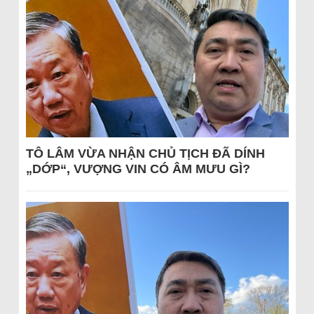
TÔ LÂM VỪA NHẬN CHỦ TỊCH ĐÃ DÍNH
„DỚP“, VƯỢNG VIN CÓ ÂM MƯU GÌ?