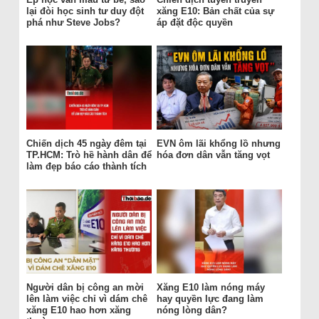
lại đòi học sinh tư duy đột
xăng E10: Bản chất của sự
phá như Steve Jobs?
áp đặt độc quyền
Chiến dịch 45 ngày đêm tại
EVN ôm lãi khổng lồ nhưng
TP.HCM: Trò hề hành dân để
hóa đơn dân vẫn tăng vọt
làm đẹp báo cáo thành tích
Người dân bị công an mời
Xăng E10 làm nóng máy
lên làm việc chỉ vì dám chê
hay quyền lực đang làm
xăng E10 hao hơn xăng
nóng lòng dân?