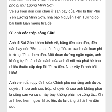
phó bí thư Luong Minh Sơn
Về sự kiện đón con cháu ở sân bay của Phó bí thư Phú
Yên Lương Minh Sơn, nhà báo Nguyễn Tiến Tường có
bài bình luận mang tựa đề:
Ơi anh cóc trộp sông Cầu!
Anh đi Sài Gòn khám bệnh về, bằng tiền của dân, đến
sân bay còn 75m, anh cố công điều xe xanh náo loạn phi
trường để oai hơn dân. Một đoạn đường ngắn ngủn, anh
không tự lê cái nhân cách của anh đi nổi mà phải hè bao
nhiêu thuộc cấp dẹp lối để ưu tiên. Như vậy là anh bất
hiếu!
Anh viện dẫn quy định của Chính phủ nói rằng anh được
quyền. Thưa anh cóc trộp, chuyến đi của anh không phải
là công cán và cửa máy bay không phải nơi công tác. Khi
anh kẹo kem người khác lên, đó lại càng là hành vi dân
sự.