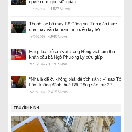
quyền cho giới siêu giàu
17/06/2026
- 14.527 Views
Thanh lọc bộ máy Bộ Công an: Tinh giản thực
chất hay vẫn là màn trình diễn lấy lệ?
16/06/2026
- 4.940 Views
Hàng loạt trẻ em ven sông Hồng viết tâm thư
khẩn cầu bà Ngô Phương Ly cứu giúp
28/05/2026
- 3.770 Views
“Nhà là để ở, không phải để tích sản”: Vì sao Tô
Lâm không đánh thuế Bất Động sản thứ 2?
24/05/2026
- 2.419 Views
TRUYỀN HÌNH