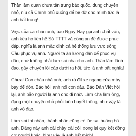
Thân làm quan chưa tận trung báo quốc, đụng chuyện
nhỏ, níu cả Chính phủ xuống để be đỡ cho mình tức là
anh bất trung!
Việc của cá nhân anh, báo Ngày Nay gọi anh chất vấn,
anh kêu họ liên hệ Sở TTTT và công an để được phúc
đáp, nghĩa là anh mặc định cả hệ thống lưu vực sông
Cầu phục vụ anh. Người ta ăn lương dân để phục vụ
dân, chứ không phải làm sai nha cho anh. Thân làm lãnh
đạo, gây chuyện lôi cấp dưới ra hốt, tức là anh bất nghĩa!
Chưa! Con cháu nhà anh, anh rà đít xe ngang cửa máy
bay để đón. Báo hỏi, anh nói con dâu. Báo Dân Việt hỏi
lại, anh bảo người lạ anh cho đi nhờ. Làm cha làm ông,
đụng một chuyện nhỏ phủi luôn huyết thống, như vậy là
anh vô đạo.
Làm sai thì nhận, thánh nhân cũng có lúc sai huống hồ
anh. Đằng này anh cãi chày cãi cối, xong lại quy kết động
cơ người khác. Như vậy là anh bất minh!