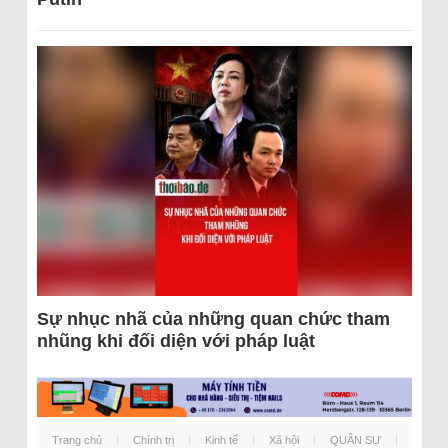
Sự nhục nhã của những quan chức tham
nhũng khi đối diện với pháp luật
Trang chủ
Chính trị
Kinh tế
Xã hội
QUÂN SỰ