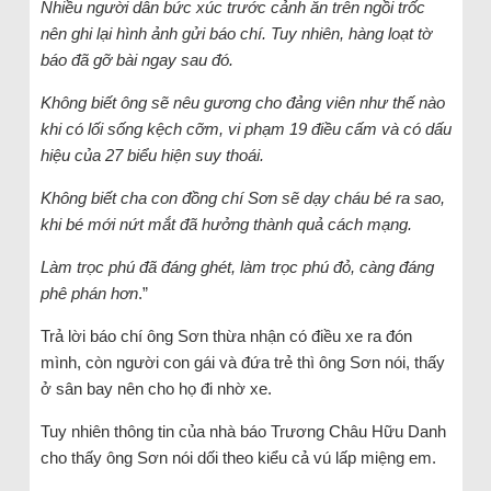
Nhiều người dân bức xúc trước cảnh ăn trên ngồi trốc
nên ghi lại hình ảnh gửi báo chí. Tuy nhiên, hàng loạt tờ
báo đã gỡ bài ngay sau đó.
Không biết ông sẽ nêu gương cho đảng viên như thế nào
khi có lối sống kệch cỡm, vi phạm 19 điều cấm và có dấu
hiệu của 27 biểu hiện suy thoái.
Không biết cha con đồng chí Sơn sẽ dạy cháu bé ra sao,
khi bé mới nứt mắt đã hưởng thành quả cách mạng.
Làm trọc phú đã đáng ghét, làm trọc phú đỏ, càng đáng
phê phán hơn
.”
Trả lời báo chí ông Sơn thừa nhận có điều xe ra đón
mình, còn người con gái và đứa trẻ thì ông Sơn nói, thấy
ở sân bay nên cho họ đi nhờ xe.
Tuy nhiên thông tin của nhà báo Trương Châu Hữu Danh
cho thấy ông Sơn nói dối theo kiểu cả vú lấp miệng em.