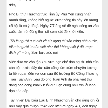
đâu
„
Phó Bí thư Thường trực Tỉnh ủy Phú Yên cũng nhấn
mạnh rằng, không biết người đưa thông tin này lên mạng
xã hội là có ý đồ gì. Ngày 7/7 ông sẽ đề nghị công an vào
cuộc làm rõ, đồng thời sẽ xem xét để khởi kiện.
„
Tôi là người quá biết về sử dụng tài sản công nhà nước,
tôi mà người ta còn viết như thế không biết ý đồ, mục
đích gì
“ – ông Sơn bức xúc nói.
Việc đưa xe vào tận khu vực hạn chế đón người nhà của
cán bộ, trước đây dư luận cũng lùm xùm chuyện tương
tự liên quan đến vợ con của Bộ trưởng Bộ Công Thương
Trần Tuấn Anh. Sau đó ông Tuấn Anh đã phải viết thư
đăng báo công khai xin lỗi dư luận cũng như xin lỗi lãnh
đạo các cấp.
Tuy nhiên Đại biểu Lưu Bình Nhưỡng vẫn cho rằng xin lỗi
như vậy quá muộn: “
Sự việc diễn ra ngày 4-1, đến ngày