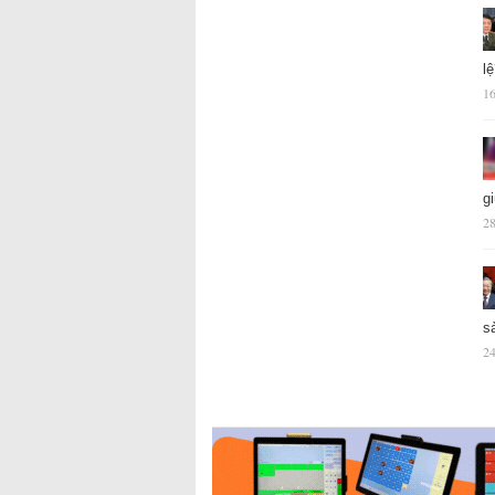
l
16
g
28
s
24