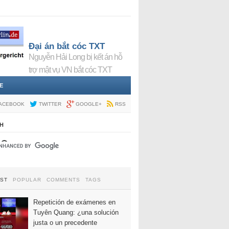
Đại án bắt cóc TXT
Nguyễn Hải Long bị kết án hỗ
trợ mật vụ VN bắt cóc TXT
E
ACEBOOK
TWITTER
GOOGLE+
RSS
H
EST
POPULAR
COMMENTS
TAGS
Repetición de exámenes en
Tuyên Quang: ¿una solución
justa o un precedente