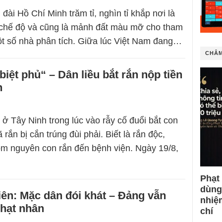
đài Hồ Chí Minh trăm tỉ, nghìn tỉ khắp nơi là
chế độ và cũng là mảnh đất màu mỡ cho tham
t số nhà phân tích. Giữa lúc Việt Nam đang…
CHÂM
biệt phủ“ – Dân liều bắt rắn nộp tiền
n
ở Tây Ninh trong lúc vào rẫy cố đuổi bắt con
rắn bị cắn trúng đùi phải. Biết là rắn độc,
m nguyên con rắn đến bệnh viện. Ngày 19/8,
Phạt
dùng
iên: Mặc dân đói khát – Đảng vẫn
nhiệ
 hạt nhân
chí