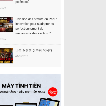
polémico?
/2026
Révision des statuts du Parti :
innovation pour s’adapter ou
perfectionnement du
mécanisme de direction ?
/2026
반동 당원은 민족의 복이다
07/08/2026