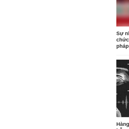
Sự n
chức
pháp
Hàng