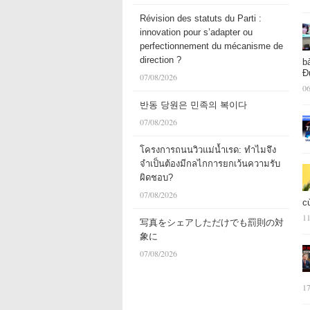
Révision des statuts du Parti :
innovation pour s’adapter ou
perfectionnement du mécanisme de
direction ?
b
Đ
07/08/2026
06
반동 당원은 민족의 복이다
07/08/2026
โครงการถนนวิวแม่น้ำเรด: ทำไมจึง
จำเป็นต้องมีกลไกการยกเว้นความรับ
ผิดชอบ?
07/08/2026
c
11
写真をシェアしただけでも罰則の対
象に
07/08/2026
17