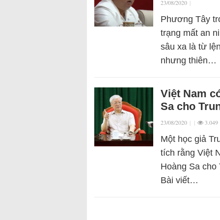
23/08/2020
|
Phương Tây tro
trạng mất an n
sâu xa là từ l
nhưng thiên…
Việt Nam c
Sa cho Tru
23/08/2020
|
|
3.049
Một học giả Tr
tích rằng Việt
Hoàng Sa cho T
Bài viết…