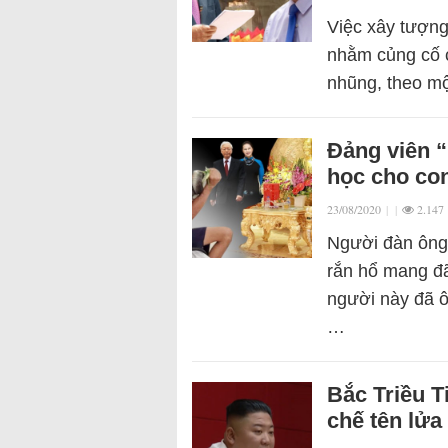
Việc xây tượng 
nhằm củng cố 
nhũng, theo mộ
Đảng viên “
học cho co
23/08/2020
|
|
2.147
Người đàn ông 
rắn hổ mang đã 
người này đã ô
…
Bắc Triều T
chế tên lửa