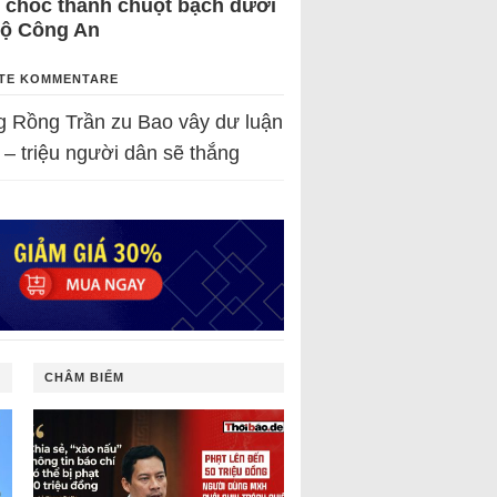
 chốc thành chuột bạch dưới
Bộ Công An
TE KOMMENTARE
g Rồng Trần
zu
Bao vây dư luận
 – triệu người dân sẽ thắng
CHÂM BIẾM