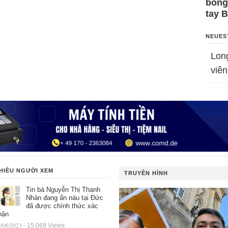
bỗng
tay 
NEUES
Lon
viên
HIỀU NGƯỜI XEM
TRUYỀN HÌNH
Tin bà Nguyễn Thị Thanh
Nhàn đang ẩn náu tại Đức
đã được chính thức xác
hận
/08/2023
- 15.069 Views