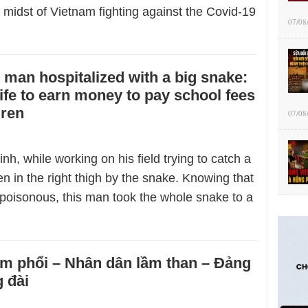
e midst of Vietnam fighting against the Covid-19
07/08
man hospitalized with a big snake:
life to earn money to pay school fees
dren
07/08
nh, while working on his field trying to catch a
en in the right thigh by the snake. Knowing that
poisonous, this man took the whole snake to a
…
êm phổi – Nhân dân lầm than – Đảng
 đài