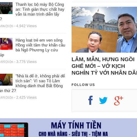
Thanh lọc bộ máy Bộ Công
an: Tinh giản thực chất hay
vẫn là màn trình diễn lấy
ệ?
/06/2026
- 4.942 Views
Hàng loạt trẻ em ven sông
Hồng viết tâm thư khẩn cầu
bà Ngô Phương Ly cứu
iúp
LÂM, MẪN, HƯNG NGỒI
/05/2026
- 3.776 Views
GHẾ MỚI – VỞ KỊCH
NGHÌN TỶ VỚI NHÂN DÂ
“Nhà là để ở, không phải để
tích sản”: Vì sao Tô Lâm
FOLLOW US
không đánh thuế Bất Động
ản thứ 2?
/05/2026
- 2.425 Views