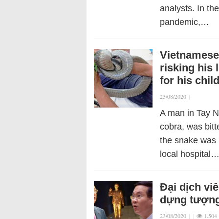
analysts. In th
pandemic,…
Vietnamese 
risking his 
for his chil
23/08/2020
|
A man in Tay Ni
cobra, was bitt
the snake was 
local hospital
Đại dịch vi
dựng tượng
23/08/2020
|
|
1.504