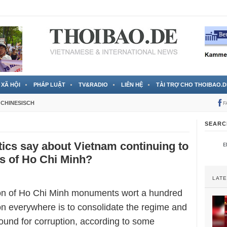
 đã được chính thức xác nhận
3 Jahren ago
XÃ HỘI
PHÁP LUẬT
TV&RADIO
LIÊN HỆ
TÀI TRỢ CHO THOIBAO.D
CHINESISCH
F
SEARC
tics say about Vietnam continuing to
es of Ho Chi Minh?
LAT
on of Ho Chi Minh monuments wort a hundred
llion everywhere is to consolidate the regime and
ground for corruption, according to some