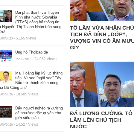
Đài phát thanh và Truyền
hình nhà nước Slovakia
(RTVS) công bố thông tin
à Nguyễn Thị Thanh Nhàn trốn sang
TÔ LÂM VỪA NHẬN CHỦ
ức!
TỊCH ĐÃ DÍNH „DỚP“,
/08/2023
- 5.165 Views
VƯỢNG VIN CÓ ÂM MƯ
GÌ?
Ủng hộ Thoibao.de
15/02/2018
- 24.062 Views
Mai Hoàng lập kỷ lục thăng
tiến: Vì sao “ngôi sao” Tây
Bắc trở thành điểm nóng
ủa Bộ Công an?
/05/2026
- 18.505 Views
Đẩy người nghèo ra đường
ĐÁ LƯƠNG CƯỜNG, TÔ
để nhường đặc quyền cho
giới siêu giàu
LÂM LÊN CHỦ TỊCH
/06/2026
- 14.527 Views
NƯỚC