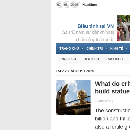
07
08
2026
Headline:
Tin bà Nguyễn Thị Thanh Nhàn đang ẩn náu tại Đức
Biểu tình tại VN
Sau 43 năm, sự kiện chính trị
chấn động toàn quốc
TRANG CHỦ
CHÍNH TRỊ
KINH TẾ
ENGLISCH
DEUTSCH
RUSSISCH
TAG:
23. AUGUST 2020
What do cri
build statu
23/08/2020
|
The constructi
billion and tri
also a fertile 