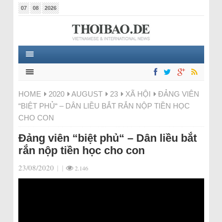
07
08
2026
HOME
2020
AUGUST
23
XÃ HỘI
ĐẢNG VIÊN
“BIỆT PHỦ“ – DÂN LIỀU BẮT RẮN NỘP TIỀN HỌC
CHO CON
Đảng viên “biệt phủ“ – Dân liều bắt
rắn nộp tiền học cho con
23/08/2020
|
|
2.146