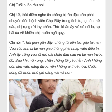
Chị Tuổi buồn rầu nói.
Chị kể, thời điểm nghe tin chồng bị rắn độc cắn phải
chuyển đến bệnh viện Chợ Rẫy trong tình trạng hôn mê
sâu, chị rụng rời tay chân. Thời khắc ấy vô số nỗi lo, sợ
hãi ùa về khiến chị muốn ngã quỵ.
Chị nói: “
Thời gian gần đây, chồng tôi liên tục gặp tai nạn.
Vừa rồi, anh bị tai nạn giao thông phải nhập viện điều trị.
Anh ấy cũng vừa đi mổ cái chân đau sau vụ tai nạn trước
đó. Sau khi mổ xong, chân chồng tôi yếu hẳn. Anh không
còn làm việc nặng được nên không ai thuê nữa. Cuộc
sống đã khốn khó giờ càng vất vả hơn
.