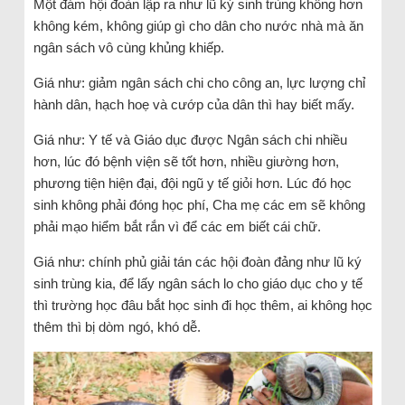
Một đám hội đoàn lập ra như lũ ký sinh trùng không hơn
không kém, không giúp gì cho dân cho nước nhà mà ăn
ngân sách vô cùng khủng khiếp.
Giá như: giảm ngân sách chi cho công an, lực lượng chỉ
hành dân, hạch hoẹ và cướp của dân thì hay biết mấy.
Giá như: Y tế và Giáo dục được Ngân sách chi nhiều
hơn, lúc đó bệnh viện sẽ tốt hơn, nhiều giường hơn,
phương tiện hiện đại, đội ngũ y tế giỏi hơn. Lúc đó học
sinh không phải đóng học phí, Cha mẹ các em sẽ không
phải mạo hiểm bắt rắn vì để các em biết cái chữ.
Giá như: chính phủ giải tán các hội đoàn đảng như lũ ký
sinh trùng kia, để lấy ngân sách lo cho giáo dục cho y tế
thì trường học đâu bắt học sinh đi học thêm, ai không học
thêm thì bị dòm ngó, khó dễ.