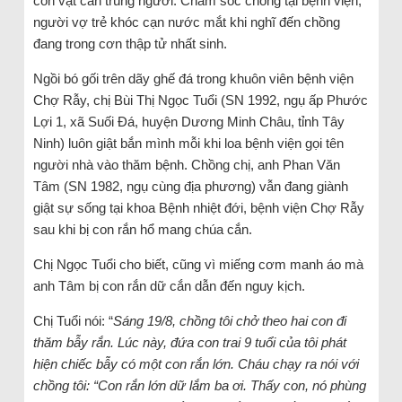
con vật cắn trúng người. Chăm sóc chồng tại bệnh viện,
người vợ trẻ khóc cạn nước mắt khi nghĩ đến chồng
đang trong cơn thập tử nhất sinh.
Ngồi bó gối trên dãy ghế đá trong khuôn viên bệnh viện
Chợ Rẫy, chị Bùi Thị Ngọc Tuổi (SN 1992, ngụ ấp Phước
Lợi 1, xã Suối Đá, huyện Dương Minh Châu, tỉnh Tây
Ninh) luôn giật bắn mình mỗi khi loa bệnh viện gọi tên
người nhà vào thăm bệnh. Chồng chị, anh Phan Văn
Tâm (SN 1982, ngụ cùng địa phương) vẫn đang giành
giật sự sống tại khoa Bệnh nhiệt đới, bệnh viện Chợ Rẫy
sau khi bị con rắn hổ mang chúa cắn.
Chị Ngọc Tuổi cho biết, cũng vì miếng cơm manh áo mà
anh Tâm bị con rắn dữ cắn dẫn đến nguy kịch.
Chị Tuổi nói: “
Sáng 19/8, chồng tôi chở theo hai con đi
thăm bẫy rắn. Lúc này, đứa con trai 9 tuổi của tôi phát
hiện chiếc bẫy có một con rắn lớn. Cháu chạy ra nói với
chồng tôi: “Con rắn lớn dữ lắm ba ơi. Thấy con, nó phùng