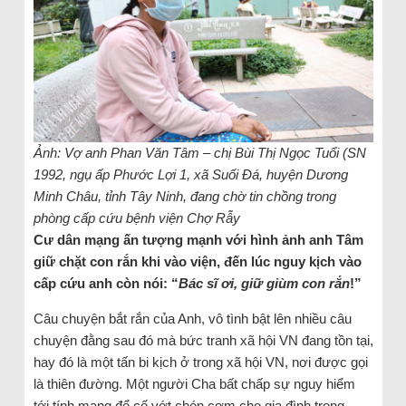
Ảnh: Vợ anh Phan Văn Tâm – chị Bùi Thị Ngọc Tuổi (SN
1992, ngụ ấp Phước Lợi 1, xã Suối Đá, huyện Dương
Minh Châu, tỉnh Tây Ninh, đang chờ tin chồng trong
phòng cấp cứu bệnh viện Chợ Rẫy
Cư dân mạng ấn tượng mạnh với hình ảnh anh Tâm
giữ chặt con rắn khi vào viện, đến lúc nguy kịch vào
cấp cứu anh còn nói: “
Bác sĩ ơi, giữ giùm con rắn
!”
Câu chuyện bắt rắn của Anh, vô tình bật lên nhiều câu
chuyện đằng sau đó mà bức tranh xã hội VN đang tồn tại,
hay đó là một tấn bi kịch ở trong xã hội VN, nơi được gọi
là thiên đường. Một người Cha bất chấp sự nguy hiểm
tới tính mạng để cố vớt chén cơm cho gia đình trong