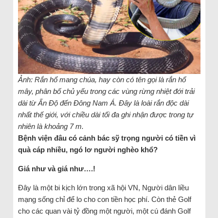
Ảnh: Rắn hổ mang chúa, hay còn có tên gọi là rắn hổ
mây, phân bố chủ yếu trong các vùng rừng nhiệt đới trải
dài từ Ấn Độ đến Đông Nam Á. Đây là loài rắn độc dài
nhất thế giới, với chiều dài tối đa ghi nhận được trong tự
nhiên là khoảng 7 m.
Bệnh viện đâu có cảnh bác sỹ trọng người có tiền vì
quà cáp nhiều, ngó lơ người nghèo khổ?
Giá như và giá như….!
Đây là một bi kịch lớn trong xã hội VN, Người dân liều
mạng sống chỉ để lo cho con tiền học phí. Còn thẻ Golf
cho các quan vài tỷ đồng một người, một cú đánh Golf