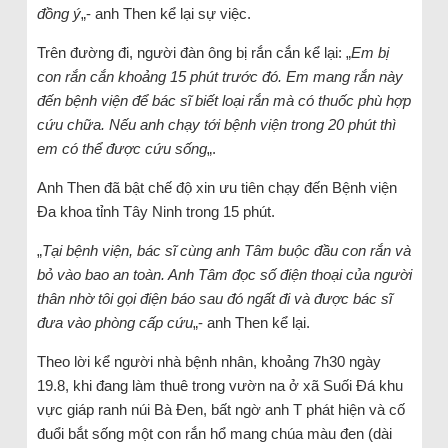
đồng ý
„- anh Then kể lại sự việc.
Trên đường đi, người đàn ông bị rắn cắn kể lại: „
Em bị
con rắn cắn khoảng 15 phút trước đó. Em mang rắn này
đến bệnh viện để bác sĩ biết loại rắn mà có thuốc phù hợp
cứu chữa. Nếu anh chạy tới bệnh viện trong 20 phút thì
em có thể được cứu sống
„.
Anh Then đã bật chế độ xin ưu tiên chạy đến Bệnh viện
Đa khoa tỉnh Tây Ninh trong 15 phút.
„
Tại bệnh viện, bác sĩ cùng anh Tâm buộc đầu con rắn và
bỏ vào bao an toàn. Anh Tâm đọc số điện thoại của người
thân nhờ tôi gọi điện báo sau đó ngất đi và được bác sĩ
đưa vào phòng cấp cứu
„- anh Then kể lại.
Theo lời kể người nhà bệnh nhân, khoảng 7h30 ngày
19.8, khi đang làm thuê trong vườn na ở xã Suối Đá khu
vực giáp ranh núi Bà Đen, bất ngờ anh T phát hiện và cố
đuổi bắt sống một con rắn hổ mang chúa màu đen (dài