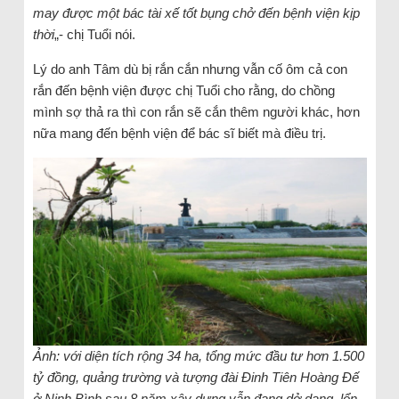
may được một bác tài xế tốt bụng chở đến bệnh viện kịp
thời
„- chị Tuổi nói.
Lý do anh Tâm dù bị rắn cắn nhưng vẫn cố ôm cả con
rắn đến bệnh viện được chị Tuổi cho rằng, do chồng
mình sợ thả ra thì con rắn sẽ cắn thêm người khác, hơn
nữa mang đến bệnh viện để bác sĩ biết mà điều trị.
Ảnh: với diện tích rộng 34 ha, tổng mức đầu tư hơn 1.500
tỷ đồng, quảng trường và tượng đài Đinh Tiên Hoàng Đế
ở Ninh Bình sau 8 năm xây dựng vẫn đang dở dang, lổn