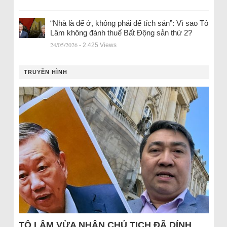
“Nhà là để ở, không phải để tích sản”: Vì sao Tô
Lâm không đánh thuế Bất Động sản thứ 2?
24/05/2026
- 2.425 Views
TRUYỀN HÌNH
TÔ LÂM VỪA NHẬN CHỦ TỊCH ĐÃ DÍNH