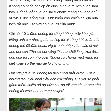
Trong khi đó, chị Ngọc Tuổi cũng chẳng mấy khá hơn.
Không có nghề nghiệp ổn định, ai thuê mướn gì chị làm
nấy. Hết cắt cỏ thuê, chị lại đi chăm mãng cầu cho chủ
vườn. Cuộc sống mưu sinh khốn khó khiến chị già nua
hơn rất nhiều so với cái tuổi 28 của mình.
Chị nói: “
Gia đình chồng tôi cũng không mấy khá giả.
Đông anh em nhưng bên chồng tôi ai cũng khó khăn nên
không thể đỡ đần nhau. Ngày anh nhập viện, bác sĩ nói
anh chỉ còn 20% cơ hội sống tôi như chết lặng. Hai đứa
con của tôi còn nhỏ quá. Không có chồng, một mình tôi
biết xoay sở thế nào để lo cho chúng.
Hai ngày qua, tôi không tài nào chợp mắt được. Tôi lo
những điều xấu nhất xảy đến với chồng. Dù biết sẽ phải
gánh thêm nhiều số nợ nữa nhưng tôi vẫn cầu mong cho
chồng tôi vượt qua cơn nguy kịch
”.