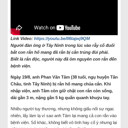
Link Video:
https://youtu.be/ll6tajwj9QM
Người đàn ông ở Tây Ninh trong lúc vào rẫy cố đuổi
bắt con rắn hổ mang đã rắn bị cắn trúng đùi phải.
Biết là rắn độc, người này đã ôm nguyên con rắn đến
bệnh viện.
Ngày 19/8, anh Phan Văn Tâm (38 tuổi, ngụ huyện Tân
Châu, tỉnh Tây Ninh) bị rắn hổ mang chúa cắn. Khi
nhập viện, anh Tâm còn giữ chặt con rắn còn sống,
dài gần 3 m, nặng gần 5 kg quấn quanh khuỷu tay.
Nhiều người tuy thương, nhưng không giấu nổi sự ngạc
nhiên, lấy làm lạ vì sao anh Tâm lại mang cả con rắn vào
bệnh viện. Số khác, không biết vô tình hay cố ý nhưng lại