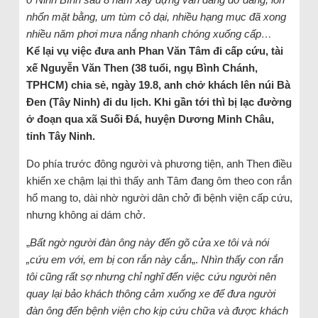
nhổn mặt bằng, um tùm cỏ dại, nhiều hạng mục đã xong
nhiều năm phơi mưa nắng nhanh chóng xuống cấp…
Kể lại vụ việc đưa anh Phan Văn Tâm đi cấp cứu, tài
xế Nguyễn Văn Then (38 tuổi, ngụ Bình Chánh,
TPHCM) chia sẻ, ngày 19.8, anh chở khách lên núi Bà
Đen (Tây Ninh) đi du lịch. Khi gần tới thì bị lạc đường
ở đoạn qua xã Suối Đá, huyện Dương Minh Châu,
tỉnh Tây Ninh.
Do phía trước đông người và phương tiện, anh Then điều
khiển xe chậm lại thì thấy anh Tâm đang ôm theo con rắn
hổ mang to, dài nhờ người dân chở đi bệnh viện cấp cứu,
nhưng không ai dám chở.
„
Bất ngờ người đàn ông này đến gõ cửa xe tôi và nói
„cứu em với, em bị con rắn này cắn
„.
Nhìn thấy con rắn
tôi cũng rất sợ nhưng chỉ nghĩ đến việc cứu người nên
quay lại bảo khách thông cảm xuống xe để đưa người
đàn ông đến bệnh viện cho kịp cứu chữa và được khách