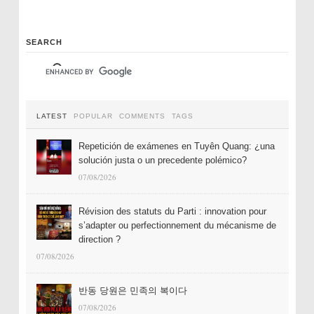
SEARCH
LATEST
POPULAR
COMMENTS
TAGS
Repetición de exámenes en Tuyên Quang: ¿una
solución justa o un precedente polémico?
07/08/2026
Révision des statuts du Parti : innovation pour
s’adapter ou perfectionnement du mécanisme de
direction ?
07/08/2026
반동 당원은 민족의 복이다
07/08/2026