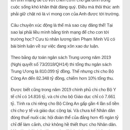
cuộc sống khó khăn thật đáng quý. Điều mà thôi thúc anh
phải giữ chặt nó là vì mong con của Anh được tới trường.
Câu chuyện xúc động là thế mà sao cay đăng thế! Tại
sao lại phải liều mình bằng tính mạng để cho con tới
trường học? Cựu tù nhân lương tâm Phạm Minh Vũ có
bài bình luận về sự việc đang xôn xao dư luận.
Theo bảng dự toán ngân sách Trung ương năm 2019
(Nghị quyết số 73/2018/QH14) thì tổng thu ngân sách
Trung Ương là 810.099 tỷ đồng. Thế nhưng chi cho Bộ
Công An đến 82.348 tỷ đồng, chiếm hơn 10% tổng thu.
Được biết cũng trong năm 2019 chính phủ chi cho Bộ Y
tế chỉ có 14.816 tỷ, và chi cho bộ Giáo dục chỉ có 7.661
tỷ. Tính ra chi riêng cho Bộ Công An gấp gần 4 lần số tiền
chi cho y tế và giáo dục cộng lại. Và chưa kể Nhân dân
đóng thuế nuôi các hội đoàn thể của đảng hơn 45 ngàn tỷ
chỉ để làm cảnh, chứ không hề thiết thực cho Nhân dân.