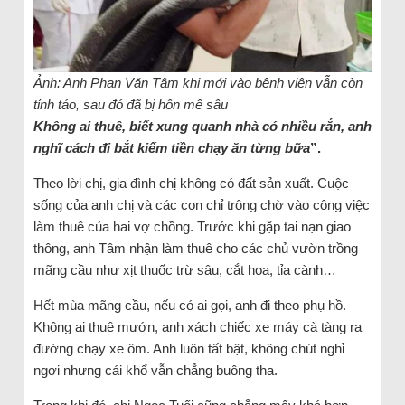
Ảnh: Anh Phan Văn Tâm khi mới vào bệnh viện vẫn còn
tỉnh táo, sau đó đã bị hôn mê sâu
Không ai thuê, biết xung quanh nhà có nhiều rắn, anh
nghĩ cách đi bắt kiếm tiền chạy ăn từng bữa
”.
Theo lời chị, gia đình chị không có đất sản xuất. Cuộc
sống của anh chị và các con chỉ trông chờ vào công việc
làm thuê của hai vợ chồng. Trước khi gặp tai nạn giao
thông, anh Tâm nhận làm thuê cho các chủ vườn trồng
mãng cầu như xịt thuốc trừ sâu, cắt hoa, tỉa cành…
Hết mùa mãng cầu, nếu có ai gọi, anh đi theo phụ hồ.
Không ai thuê mướn, anh xách chiếc xe máy cà tàng ra
đường chạy xe ôm. Anh luôn tất bật, không chút nghỉ
ngơi nhưng cái khổ vẫn chẳng buông tha.