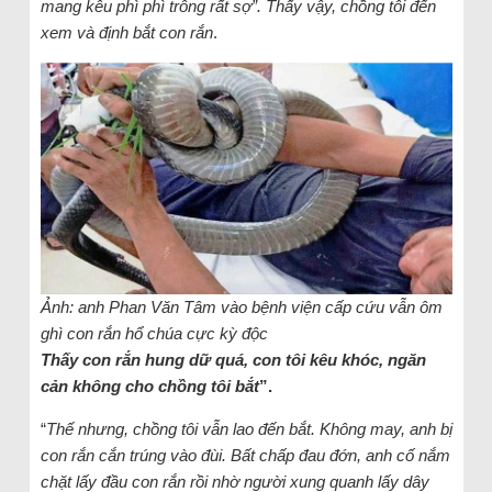
mang kêu phì phì trông rất sợ”. Thấy vậy, chồng tôi đến
xem và định bắt con rắn
.
Ảnh: anh Phan Văn Tâm vào bệnh viện cấp cứu vẫn ôm
ghì con rắn hổ chúa cực kỳ độc
Thấy con rắn hung dữ quá, con tôi kêu khóc, ngăn
cản không cho chồng tôi bắt
”.
“
Thế nhưng, chồng tôi vẫn lao đến bắt. Không may, anh bị
con rắn cắn trúng vào đùi. Bất chấp đau đớn, anh cố nắm
chặt lấy đầu con rắn rồi nhờ người xung quanh lấy dây