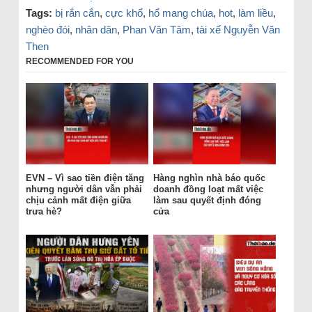
Tags:
bị rắn cắn
,
cực khổ
,
hổ mang chúa
,
hot
,
làm liều
,
nghèo đói
,
nhân dân
,
Phan Văn Tâm
,
tài xế Nguyễn Văn
Then
RECOMMENDED FOR YOU
EVN – Vì sao tiền điện tăng
Hàng nghìn nhà báo quốc
nhưng người dân vẫn phải
doanh đồng loạt mất việc
chịu cảnh mất điện giữa
làm sau quyết định đóng
trưa hè?
cửa