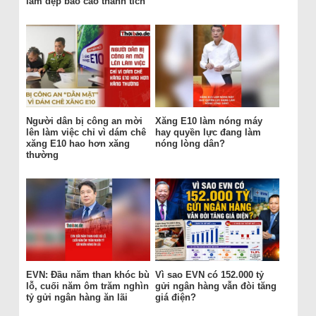
làm đẹp báo cáo thành tích
Người dân bị công an mời
Xăng E10 làm nóng máy
lên làm việc chỉ vì dám chê
hay quyền lực đang làm
xăng E10 hao hơn xăng
nóng lòng dân?
thường
EVN: Đầu năm than khóc bù
Vì sao EVN có 152.000 tỷ
lỗ, cuối năm ôm trăm nghìn
gửi ngân hàng vẫn đòi tăng
tỷ gửi ngân hàng ăn lãi
giá điện?