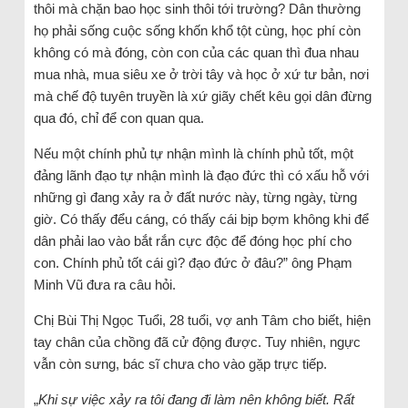
thôi mà chặn bao học sinh thôi tới trường? Dân thường
họ phải sống cuộc sống khốn khổ tột cùng, học phí còn
không có mà đóng, còn con của các quan thì đua nhau
mua nhà, mua siêu xe ở trời tây và học ở xứ tư bản, nơi
mà chế độ tuyên truyền là xứ giãy chết kêu gọi dân đừng
qua đó, chỉ để con quan qua.
Nếu một chính phủ tự nhận mình là chính phủ tốt, một
đảng lãnh đạo tự nhận mình là đạo đức thì có xấu hỗ với
những gì đang xảy ra ở đất nước này, từng ngày, từng
giờ. Có thấy đểu cáng, có thấy cái bịp bợm không khi để
dân phải lao vào bắt rắn cực độc để đóng học phí cho
con. Chính phủ tốt cái gì? đạo đức ở đâu?” ông Phạm
Minh Vũ đưa ra câu hỏi.
Chị Bùi Thị Ngọc Tuổi, 28 tuổi, vợ anh Tâm cho biết, hiện
tay chân của chồng đã cử động được. Tuy nhiên, ngực
vẫn còn sưng, bác sĩ chưa cho vào gặp trực tiếp.
„
Khi sự việc xảy ra tôi đang đi làm nên không biết. Rất