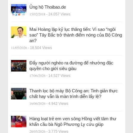
Ủng hộ Thoibao.de
15/02/2018
- 24.057 Views
Mai Hoàng lập kỷ lục thăng tiến: Vì sao “ngôi
sao” Tây Bắc trở thành điểm nóng của Bộ Công
an?
11/05/2026
- 18.504 Views
Đẩy người nghèo ra đường để nhường đặc
quyền cho giới siêu giàu
17/06/2026
- 14.527 Views
Thanh lọc bộ máy Bộ Công an: Tinh giản thực
chất hay vẫn là màn trình diễn lấy lệ?
16/06/2026
- 4.942 Views
Hàng loạt trẻ em ven sông Hồng viết tâm thư
khẩn cầu bà Ngô Phương Ly cứu giúp
28/05/2026
- 3.775 Views