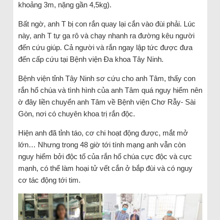
khoảng 3m, nặng gần 4,5kg).
Bất ngờ, anh T bị con rắn quay lại cắn vào đùi phải. Lúc
này, anh T tự ga rô và chạy nhanh ra đường kêu người
đến cứu giúp. Cả người và rắn ngay lập tức được đưa
đến cấp cứu tại Bệnh viện Đa khoa Tây Ninh.
Bệnh viện tỉnh Tây Ninh sơ cứu cho anh Tâm, thấy con
rắn hổ chúa và tình hình của anh Tâm quá nguy hiểm nên
ờ đây liền chuyển anh Tâm về Bệnh viện Chơ Rẫy- Sài
Gòn, nơi có chuyên khoa trị rắn độc.
Hiện anh đã tỉnh táo, cơ chi hoạt động được, mắt mở
lớn… Nhưng trong 48 giờ tới tính mạng anh vẫn còn
nguy hiểm bởi độc tố của rắn hổ chúa cực độc và cực
mạnh, có thể làm hoại tử vết cắn ở bắp đùi và có nguy
cơ tác động tới tim.