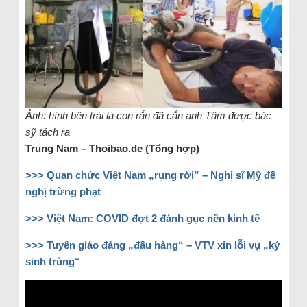
Ảnh: hình bên trái là con rắn đã cắn anh Tâm được bác
sỹ tách ra
Trung Nam
– Thoibao.de (Tổng hợp)
>>> Quan chức Việt Nam „rụng rời” – Nghị sĩ Mỹ đề
nghị trừng phạt
>>> Việt Nam: COVID đợt 2 đánh gục nền kinh tế
>>> Tuyên giáo đảng „đầu hàng“ – VTV xin lỗi vụ „ký
sinh trùng“