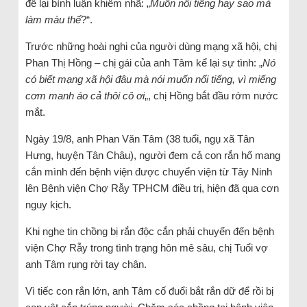
để lại bình luận khiếm nhã: „
Muốn nổi tiếng hay sao mà
làm màu thế
?“.
Trước những hoài nghi của người dùng mạng xã hội, chị
Phan Thị Hồng – chị gái của anh Tâm kể lại sự tình: „
Nó
có biết mạng xã hội đâu mà nói muốn nổi tiếng, vì miếng
cơm manh áo cả thôi cô ơi
„, chị Hồng bắt đầu rớm nước
mắt.
Ngày 19/8, anh Phan Văn Tâm (38 tuổi, ngụ xã Tân
Hưng, huyện Tân Châu), người đem cả con rắn hổ mang
cắn mình đến bệnh viện được chuyển viện từ Tây Ninh
lên Bệnh viện Chợ Rẫy TPHCM điều trị, hiện đã qua cơn
nguy kịch.
Khi nghe tin chồng bị rắn độc cắn phải chuyển đến bệnh
viện Chợ Rẫy trong tình trạng hôn mê sâu, chị Tuổi vợ
anh Tâm rụng rời tay chân.
Vì tiếc con rắn lớn, anh Tâm cố đuổi bắt rắn dữ để rồi bị