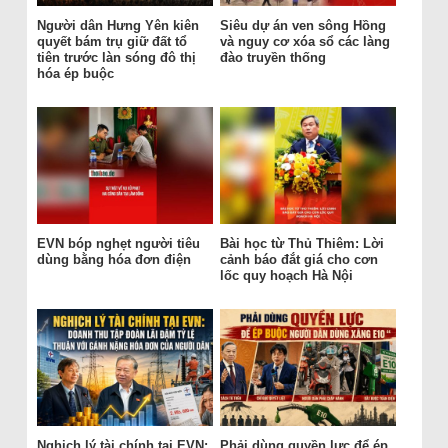
Người dân Hưng Yên kiên
Siêu dự án ven sông Hồng
quyết bám trụ giữ đất tổ
và nguy cơ xóa sổ các làng
tiên trước làn sóng đô thị
đào truyền thống
hóa ép buộc
EVN bóp nghẹt người tiêu
Bài học từ Thủ Thiêm: Lời
dùng bằng hóa đơn điện
cảnh báo đắt giá cho cơn
lốc quy hoạch Hà Nội
Nghịch lý tài chính tại EVN:
Phải dùng quyền lực để ép