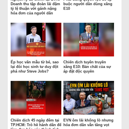
Doanh thu tập đoàn lãi đậm
buộc người dân dùng xăng
tỷ lệ thuận với gánh nặng
E10
hóa đơn của người dân
Ép học văn mẫu từ bé, sao
Chiến dịch tuyên truyền
lại đòi học sinh tư duy đột
xăng E10: Bản chất của sự
phá như Steve Jobs?
áp đặt độc quyền
Chiến dịch 45 ngày đêm tại
EVN ôm lãi khổng lồ nhưng
TP.HCM: Trò hề hành dân để
hóa đơn dân vẫn tăng vọt