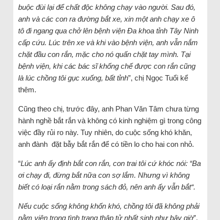
buộc đùi lại để chất độc không chạy vào người. Sau đó,
anh và các con ra đường bắt xe, xin một anh chạy xe ô
tô đi ngang qua chở lên bệnh viện Đa khoa tỉnh Tây Ninh
cấp cứu. Lúc trên xe và khi vào bệnh viện, anh vẫn nắm
chặt đầu con rắn, mặc cho nó quấn chặt tay mình. Tại
bệnh viện, khi các bác sĩ khống chế được con rắn cũng
là lúc chồng tôi gục xuống, bất tỉnh
”, chị Ngọc Tuổi kể
thêm.
Cũng theo chị, trước đây, anh Phan Văn Tâm chưa từng
hành nghề bắt rắn và không có kinh nghiệm gì trong công
việc đầy rủi ro này. Tuy nhiên, do cuộc sống khó khăn,
anh đành đặt bẫy bắt rắn để có tiền lo cho hai con nhỏ.
“
Lúc anh ấy định bắt con rắn, con trai tôi cứ khóc nói: “Ba
ơi chạy đi, đừng bắt nữa con sợ lắm. Nhưng vì không
biết có loại rắn nằm trong sách đỏ, nên anh ấy vẫn bắt“.
Nếu cuộc sống không khốn khó, chồng tôi đã không phải
nằm viện trong tình trạng thập tử nhất sinh như bây giờ
”.