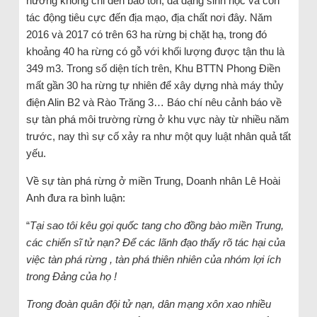
hưởng không chỉ đến bảo tồn, đa dạng sinh học và còn
tác động tiêu cực đến địa mạo, địa chất nơi đây. Năm
2016 và 2017 có trên 63 ha rừng bị chặt hạ, trong đó
khoảng 40 ha rừng có gỗ với khối lượng được tận thu là
349 m3. Trong số diện tích trên, Khu BTTN Phong Điền
mất gần 30 ha rừng tự nhiên để xây dựng nhà máy thủy
điện Alin B2 và Rào Trăng 3… Báo chí nêu cảnh báo về
sự tàn phá môi trường rừng ở khu vực này từ nhiều năm
trước, nay thì sự cố xảy ra như một quy luật nhân quả tất
yếu.
Về sự tàn phá rừng ở miền Trung, Doanh nhân Lê Hoài
Anh đưa ra bình luận:
“
Tại sao tôi kêu gọi quốc tang cho đồng bào miền Trung,
các chiến sĩ tử nạn? Để các lãnh đạo thấy rõ tác hại của
việc tàn phá rừng , tàn phá thiên nhiên của nhóm lợi ích
trong Đảng của họ !
Trong đoàn quân đội tử nạn, dân mạng xôn xao nhiều