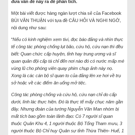
đưa vấn đề này ra để phân tích.
Một bài viết được hàng ngàn lượt chia sẻ của Facebook
BÙI VĂN THUẬN với tựa đề CÂU HỎI VÀ NGHI NGỜ,
nội dung như sau:
“
Nếu có kinh nghiệm xem tivi, đọc báo đảng và nhìn thực
tế công tác phòng chống lụt bão, cứu hộ, cứu nạn thì đều
biết: Quan chức cấp huyện, tỉnh hay trung ương và sĩ
quan quân đội cấp tá chỉ đến nơi nào đó có nước mấp mé
vùng lũ cho phóng viên quay phim chụp ảnh này nọ.
Xong là các cán bộ sĩ quan to của đảng lên xe hơi về trụ
sở hoặc về các điểm ăn uống mở tiệc.
Công tác phòng chống và cứu hộ, cứu nạn chỉ do cấp
dưới, lính lác thực hiện. Đó là thực tế mấy chục năm gần
đây. Nhưng đoàn của tướng Nguyễn Văn Man nhóm bị
mất tích bao gồm toàn lãnh đạo: Có 7 người sĩ quan
thuộc Quân Khu 4, 1 người thuộc Bộ Tổng Tham mưu, 3
người thuộc Bộ Chỉ huy Quân sự tỉnh Thừa Thiên- Huế, 1