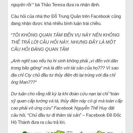
nguyện rồi
“ bà Thảo Teresa đưa ra nhận định.
Câu hỏi của nhà thơ Đỗ Trung Quân trên Facebook cũng
đang nhận được khá nhiều bình luận trái chiều.
“
TÔI KHÔNG QUAN TÂM ĐẾN VỤ NÀY NÊN KHÔNG
THỂ TRẢ LỜI CÂU HỎI NÀY. NHƯNG ĐẤY LÀ MỘT
CÂU HỎI ĐÁNG QUAN TÂM
„Anh nghĩ sao nếu họ hi sinh không phải „vì đến với dân
trong bão giông“ mà là đến với tài sản của họ??? Vì sao
địa chỉ Cty chủ đầu tư thủy điện đó lại trùng với địa chỉ
ông Man???“
Dư luận cho rằng rất kỳ lạ khi đoàn cứu nạn lại chỉ “toàn
sỹ quan cấp tướng và tá, thủy điện này có gì mà toàn cấp
cao phải vô ứng cứu” Facebook Nguyễn Thế Huy đặt
câu hỏi, “Chủ đầu tư đi thăm tài sản
” – Facebook Đề Đốc
Hộ Thành đưa ra câu trả lời.