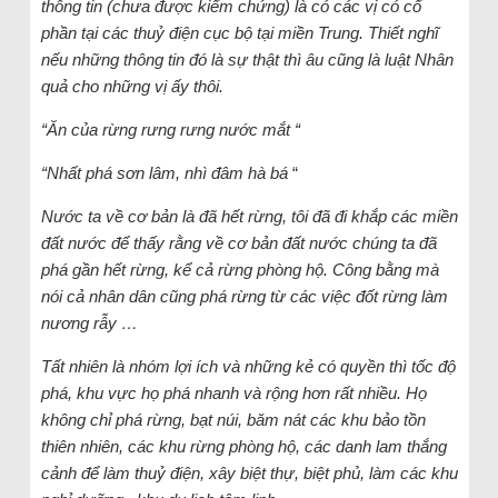
thông tin (chưa được kiểm chứng) là có các vị có cổ
phần tại các thuỷ điện cục bộ tại miền Trung. Thiết nghĩ
nếu những thông tin đó là sự thật thì âu cũng là luật Nhân
quả cho những vị ấy thôi.
“Ăn của rừng rưng rưng nước mắt “
“Nhất phá sơn lâm, nhì đâm hà bá
“
Nước ta về cơ bản là đã hết rừng, tôi đã đi khắp các miền
đất nước để thấy rằng về cơ bản đất nước chúng ta đã
phá gần hết rừng, kể cả rừng phòng hộ. Công bằng mà
nói cả nhân dân cũng phá rừng từ các việc đốt rừng làm
nương rẫy …
Tất nhiên là nhóm lợi ích và những kẻ có quyền thì tốc độ
phá, khu vực họ phá nhanh và rộng hơn rất nhiều. Họ
không chỉ phá rừng, bạt núi, băm nát các khu bảo tồn
thiên nhiên, các khu rừng phòng hộ, các danh lam thắng
cảnh để làm thuỷ điện, xây biệt thự, biệt phủ, làm các khu