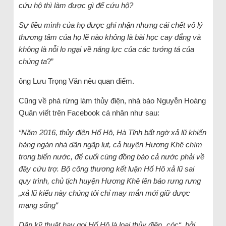
cứu hộ thì làm được gì để cứu hộ?
Sự liều mình của họ được ghi nhận nhưng cái chết vô lý
thương tâm của họ lẽ nào không là bài học cay đắng và
không là nỗi lo ngại về năng lực của các tướng tá của
chúng ta
?”
ông Lưu Trọng Văn nêu quan điểm.
Cũng về phá rừng làm thủy điện, nhà báo Nguyễn Hoàng
Quân viết trên Facebook cá nhân như sau:
“Năm 2016, thủy điện Hố Hô, Hà Tĩnh bất ngờ xả lũ khiến
hàng ngàn nhà dân ngập lụt, cả huyện Hương Khê chìm
trong biển nước, để cuối cùng đồng bào cả nước phải về
đây cứu trợ. Bộ công thương kết luận Hố Hô xả lũ sai
quy trình, chủ tịch huyện Hương Khê lên báo rưng rưng
„xả lũ kiểu này chúng tôi chỉ may mắn mới giữ được
mạng sống“
Dân kỹ thuật hay gọi Hố Hô là loại thủy điện „cóc“, bởi