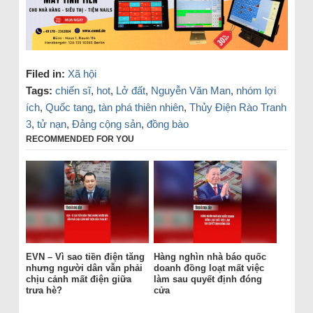
Filed in:
Xã hội
Tags:
chiến sĩ
,
hot
,
Lở đất
,
Nguyễn Văn Man
,
nhóm lợi
ích
,
Quốc tang
,
tàn phá thiên nhiên
,
Thủy Điện Rào Tranh
3
,
tử nạn
,
Đảng cộng sản
,
đồng bào
RECOMMENDED FOR YOU
EVN – Vì sao tiền điện tăng
Hàng nghìn nhà báo quốc
nhưng người dân vẫn phải
doanh đồng loạt mất việc
chịu cảnh mất điện giữa
làm sau quyết định đóng
trưa hè?
cửa