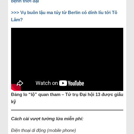
bệnh thời đại
>>> Vụ buôn lậu ma túy từ Berlin có dính líu tới Tô
Lâm?
Đảng lo “lộ” quan tham – Tứ trụ Đại hội 13 được giấu
kỹ
Cách cài vượt tường lửa miễn phí:
Điện thoại di động (mobile phone)