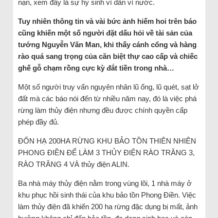
nạn, xem đây là sự hy sinh vì dân vì nước.
Tuy nhiên thông tin và vài bức ảnh hiếm hoi trên báo
cũng khiến một số người đặt dấu hỏi về tài sản của
tướng Nguyễn Văn Man, khi thấy cánh cổng và hàng
rào quá sang trọng của căn biệt thự cao cấp và chiếc
ghế gỗ chạm rồng cực kỳ đắt tiền trong nhà…
Một số người truy vấn nguyên nhân lũ ống, lũ quét, sạt lở
đất mà các báo nói đến từ nhiều năm nay, đó là việc phá
rừng làm thủy điện nhưng đều được chính quyền cấp
phép đầy đủ.
ĐỐN HẠ 200HA RỪNG KHU BẢO TỒN THIÊN NHIÊN
PHONG ĐIỀN ĐỂ LÀM 3 THỦY ĐIỆN RÀO TRĂNG 3,
RÀO TRĂNG 4 VÀ thủy điện ALIN.
Ba nhà máy thủy điện nằm trong vùng lõi, 1 nhà máy ở
khu phục hồi sinh thái của khu bảo tồn Phong Điền. Việc
làm thủy điện đã khiến 200 ha rừng đặc dụng bị mất, ảnh