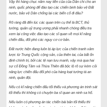
Vậy thì hàng chục năm nay tiền của của Dân chi cho an
ninh, quốc phòng để đào tạo các chiến binh bảo vệ Đất
nước, bảo vệ Dân chống lại các biến cố đi đâu?
Rõ ràng đã đến lúc các quan trên cụ thể là BCT, thủ
tướng, quân uỷ trung ương phải nhanh chóng điều tra
xem lại công việc đào tạo các sĩ quan về mọi kĩ năng
chiến đấu, đối phó các nguy cơ cơ bản.
Đất nước hiện đang luôn bị áp lực của chiến tranh xâm
lược từ Trung Quốc cộng sản, của thiên tai, của bất ổn
định chính trị, bởi các tệ nạn lưu manh, vậy mà qua hai
sự cố Đồng Tâm và Thừa Thiên đã bộc lộ rõ sự kém cỏi
năng lực chiến đấu đối phó của hàng loạt tướng tá an
ninh, quân đội.
Nếu có kĩ năng chiến đấu tối thiểu và phương án trinh sát
tối thiểu thì không có chuyện ba sĩ quan an ninh sa hố.
Nếu luôn có phương án tác chiến bài bản tối thiểu thì