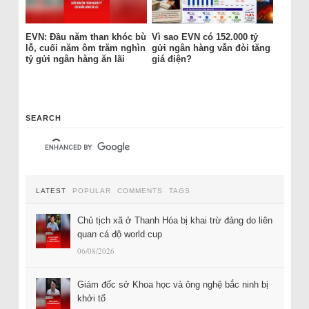
EVN: Đầu năm than khóc bù
Vì sao EVN có 152.000 tỷ
lỗ, cuối năm ôm trăm nghìn
gửi ngân hàng vẫn đòi tăng
tỷ gửi ngân hàng ăn lãi
giá điện?
SEARCH
LATEST
POPULAR
COMMENTS
TAGS
Chủ tịch xã ở Thanh Hóa bị khai trừ đảng do liên
quan cá độ world cup
06/08/2026
Giám đốc sở Khoa học và ông nghệ bắc ninh bị
khởi tố