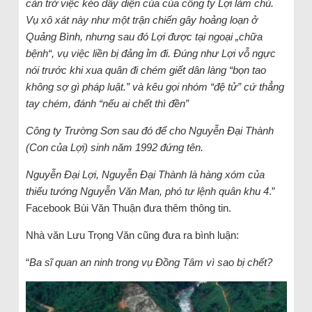
cản trở việc kéo dây diện của của công ty Lợi làm chủ.
Vụ xô xát này như một trận chiến gây hoảng loạn ở
Quảng Bình, nhưng sau đó Lợi được tại ngoại „chữa
bệnh“, vụ việc liền bị đảng ỉm đi. Đúng như Lợi vỗ ngực
nói trước khi xua quân đi chém giết dân làng “bọn tao
không sợ gì pháp luật.” và kêu gọi nhóm “đệ tử” cứ thẳng
tay chém, đánh “nếu ai chết thì đền”
Công ty Trường Sơn sau đó để cho Nguyễn Đại Thành
(Con của Lợi) sinh năm 1992 đứng tên.
Nguyễn Đại Lợi, Nguyễn Đại Thành là hàng xóm của
thiếu tướng Nguyễn Văn Man, phó tư lệnh quân khu 4
.”
Facebook Bùi Văn Thuận đưa thêm thông tin.
Nhà văn Lưu Trọng Văn cũng đưa ra bình luận:
“
Ba sĩ quan an ninh trong vụ Đồng Tâm vì sao bị chết?