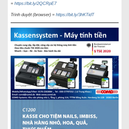
=
https://bit.ly/2QCRpE7
Trình duyệt (browser) =
https://bit.ly/3hKTidT