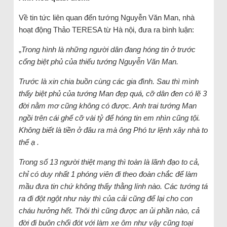
Về tin tức liên quan đến tướng Nguyễn Văn Man, nhà
hoạt động Thảo TERESA từ Hà nội, đưa ra bình luận:
„
Trong hình là những người dân đang hóng tin ở trước
cổng biệt phủ của thiếu tướng Nguyễn Văn Man.
Trước là xin chia buồn cùng các gia đình. Sau thì mình
thấy biệt phủ của tướng Man đẹp quá, cỡ dân đen có lẽ 3
đời nằm mơ cũng không có được. Anh trai tướng Man
ngồi trên cái ghế cỡ vài tỷ để hóng tin em nhìn cũng tội.
Không biết là tiền ở đâu ra mà ông Phó tư lệnh xây nhà to
thế ạ .
Trong số 13 người thiệt mạng thì toàn là lãnh đạo to cả,
chỉ có duy nhất 1 phóng viên đi theo đoàn chắc để làm
mầu đưa tin chứ không thấy thằng lính nào. Các tướng tá
ra đi đột ngột như này thì của cải cũng để lại cho con
cháu hưởng hết. Thôi thì cũng được an ủi phần nào, cả
đời đi buôn chổi đót với làm xe ôm như vậy cũng toại