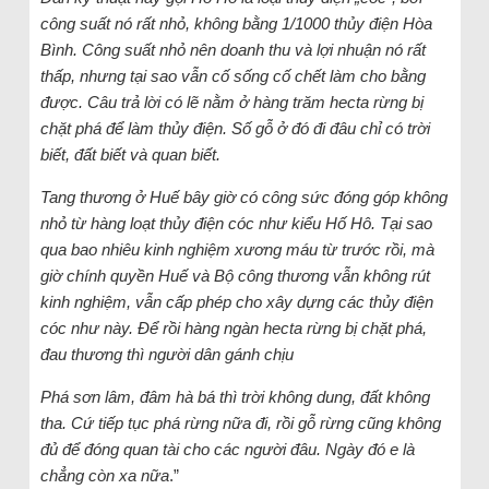
công suất nó rất nhỏ, không bằng 1/1000 thủy điện Hòa
Bình. Công suất nhỏ nên doanh thu và lợi nhuận nó rất
thấp, nhưng tại sao vẫn cố sống cố chết làm cho bằng
được. Câu trả lời có lẽ nằm ở hàng trăm hecta rừng bị
chặt phá để làm thủy điện. Số gỗ ở đó đi đâu chỉ có trời
biết, đất biết và quan biết.
Tang thương ở Huế bây giờ có công sức đóng góp không
nhỏ từ hàng loạt thủy điện cóc như kiểu Hố Hô. Tại sao
qua bao nhiêu kinh nghiệm xương máu từ trước rồi, mà
giờ chính quyền Huế và Bộ công thương vẫn không rút
kinh nghiệm, vẫn cấp phép cho xây dựng các thủy điện
cóc như này. Để rồi hàng ngàn hecta rừng bị chặt phá,
đau thương thì người dân gánh chịu
Phá sơn lâm, đâm hà bá thì trời không dung, đất không
tha. Cứ tiếp tục phá rừng nữa đi, rồi gỗ rừng cũng không
đủ để đóng quan tài cho các người đâu. Ngày đó e là
chẳng còn xa nữa
.”