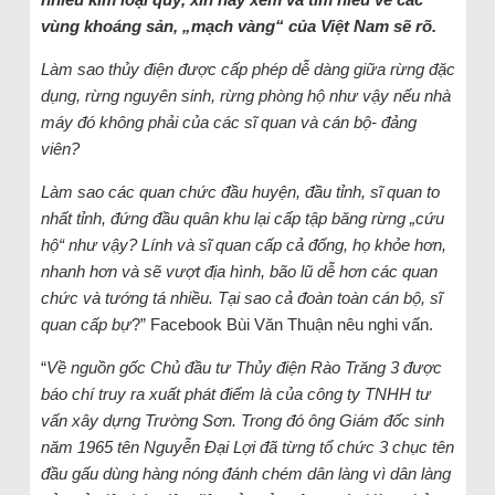
vùng khoáng sản, „mạch vàng“ của Việt Nam sẽ rõ.
Làm sao thủy điện được cấp phép dễ dàng giữa rừng đặc
dụng, rừng nguyên sinh, rừng phòng hộ như vậy nếu nhà
máy đó không phải của các sĩ quan và cán bộ- đảng
viên?
Làm sao các quan chức đầu huyện, đầu tỉnh, sĩ quan to
nhất tỉnh, đứng đầu quân khu lại cấp tập băng rừng „cứu
hộ“ như vậy? Lính và sĩ quan cấp cả đống, họ khỏe hơn,
nhanh hơn và sẽ vượt địa hình, bão lũ dễ hơn các quan
chức và tướng tá nhiều. Tại sao cả đoàn toàn cán bộ, sĩ
quan cấp bự
?” Facebook Bùi Văn Thuận nêu nghi vấn.
“
Về nguồn gốc Chủ đầu tư Thủy điện Rào Trăng 3 được
báo chí truy ra xuất phát điểm là của công ty TNHH tư
vấn xây dựng Trường Sơn. Trong đó ông Giám đốc sinh
năm 1965 tên Nguyễn Đại Lợi đã từng tổ chức 3 chục tên
đầu gấu dùng hàng nóng đánh chém dân làng vì dân làng