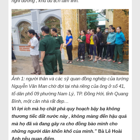
nghỉ dưỡng , khu du lịch tâm linh.
Ảnh 1: người thân và các sỹ quan đồng nghiệp của tướng
Nguyễn Văn Man chờ đợi tại nhà riêng của ông ở số 41,
tổ dân phố 09 phường Nam Lý, TP. Đồng Hới, tỉnh Quang
Bình, một căn nhà rất đẹp…
Vì lợi ích mà họ chặt phá quy hoạch bậy bạ không
thương tiếc đất nước này , không màng đến hậu quả
mà họ đã và đang gây ra cho đồng bào mình cho
những người dân khốn khổ của mình.”
Bà Lê Hoài
Anh nêu quan điểm.