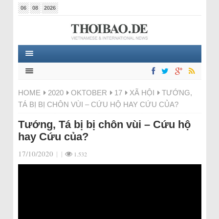
06
08
2026
HOME
2020
OKTOBER
17
XÃ HỘI
TƯỚNG,
TÁ BỊ BỊ CHÔN VÙI – CỨU HỘ HAY CỨU CỦA?
Tướng, Tá bị bị chôn vùi – Cứu hộ
hay Cứu của?
17/10/2020
|
|
1.532