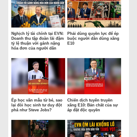
Nghịch lý tài chính tại EVN:
Phải dùng quyền lực để ép
Doanh thu tập đoàn lãi đậm
buộc người dân dùng xăng
tỷ lệ thuận với gánh nặng
E10
hóa đơn của người dân
Ép học văn mẫu từ bé, sao
Chiến dịch tuyên truyền
lại đòi học sinh tư duy đột
xăng E10: Bản chất của sự
phá như Steve Jobs?
áp đặt độc quyền