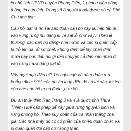
là chủ tịch UBND huyện Phong Điền, 1 phóng viên cổng
thông tin của tỉnh. Trong số 8 người thoát được có cả Phó
Chủ tịch tỉnh.
Câu hỏi đặt ra là: Tại sao đoàn cán bộ này lại hấp tấp đi
vào vùng rừng núi đang lũ và sạt lở như vậy? Theo lẽ
thường, các cán bộ đảng- nhà nước và các sĩ quan cấp
tá trở lên đã rất sợ chết, không dám để tay chân dính
mưa hay bùn đất, nói gì đến chuyện cả đàn kéo nhau đi
vào rừng mưa đang sạt lở.
Vậy nghi ngờ điều gì? Tôi nghi ngờ và dám đoán mò
khẳng định: 99% các dự án thủy điện đó có tài sản, lợi ích
của các cán bộ trong đoàn „cứu hộ“.
Dự án thủy điện Rào Trăng 3 và 4 là được tỉnh Thừa
Thiên- Huế cấp phép để xây giữa rừng nguyên sinh và
rừng phòng hộ. Theo suy đoán của cá nhân thằng cha
già: Các nhà máy đó có cổ phần của nhiều quan chức và
sĩ quan quân đội cấp cỡ tướng Man.