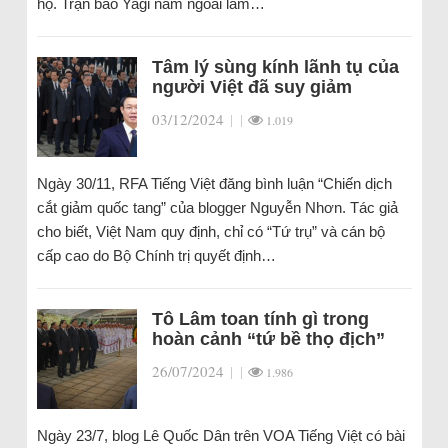
họ. Trận bão Yagi năm ngoái làm…
Tâm lý sùng kính lãnh tụ của
người Việt đã suy giảm
03/12/2024
|
|
1.019
Ngày 30/11, RFA Tiếng Việt đăng bình luận “Chiến dịch
cắt giảm quốc tang” của blogger Nguyễn Nhơn. Tác giả
cho biết, Việt Nam quy định, chỉ có “Tứ trụ” và cán bộ
cấp cao do Bộ Chính trị quyết định…
Tô Lâm toan tính gì trong
hoàn cảnh “tứ bề thọ địch”
26/07/2024
|
|
1.986
Ngày 23/7, blog Lê Quốc Dân trên VOA Tiếng Việt có bài