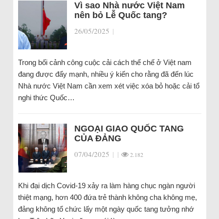
Vì sao Nhà nước Việt Nam
nên bỏ Lễ Quốc tang?
26/05/2025
|
Trong bối cảnh công cuộc cải cách thể chế ở Việt nam
đang được đẩy mạnh, nhiều ý kiến cho rằng đã đến lúc
Nhà nước Việt Nam cần xem xét việc xóa bỏ hoặc cải tổ
nghi thức Quốc…
NGOẠI GIAO QUỐC TANG
CỦA ĐẢNG
07/04/2025
|
|
2.182
Khi đại dịch Covid-19 xảy ra làm hàng chục ngàn người
thiệt mạng, hơn 400 đứa trẻ thành không cha không mẹ,
đảng không tổ chức lấy một ngày quốc tang tưởng nhớ