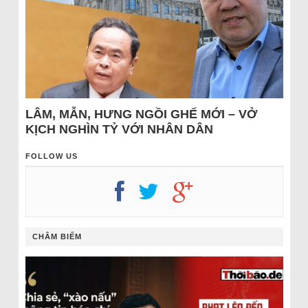
LÂM, MẪN, HƯNG NGỒI GHẾ MỚI – VỞ
KỊCH NGHÌN TỶ VỚI NHÂN DÂN
FOLLOW US
CHÂM BIẾM