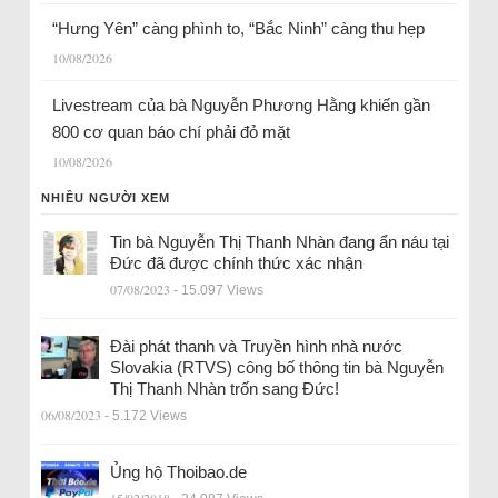
“Hưng Yên” càng phình to, “Bắc Ninh” càng thu hẹp
10/08/2026
Livestream của bà Nguyễn Phương Hằng khiến gần
800 cơ quan báo chí phải đỏ mặt
10/08/2026
NHIỀU NGƯỜI XEM
Tin bà Nguyễn Thị Thanh Nhàn đang ẩn náu tại
Đức đã được chính thức xác nhận
07/08/2023
- 15.097 Views
Đài phát thanh và Truyền hình nhà nước
Slovakia (RTVS) công bố thông tin bà Nguyễn
Thị Thanh Nhàn trốn sang Đức!
06/08/2023
- 5.172 Views
Ủng hộ Thoibao.de