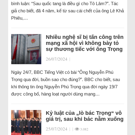
bình luận: “Sau quốc tang là điều gì cho Tô Lâm?”. Tác
giả cho biết, đã 4 năm, kể từ sau cái chết của ông Lê Khả
Phiêu,…
Nhiều nghệ sĩ bị tấn công trên
mạng xã hội vì không bày tỏ
sự thương tiếc với ông Trọng
26/07/2024
|
Ngày 24/7, BBC Tiếng Việt có bài “Ông Nguyễn Phú
Trọng qua đời, buồn sao cho đúng?”. BBC cho biết, sau
khi thông tin ông Nguyễn Phú Trọng qua đời ngày 19/7
được công bố, hàng loạt người dùng mạng…
Kỷ luật của „lò bác Trọng“ vô
giá trị, sau khi bác nằm xuống
25/07/2024
|
|
3.082