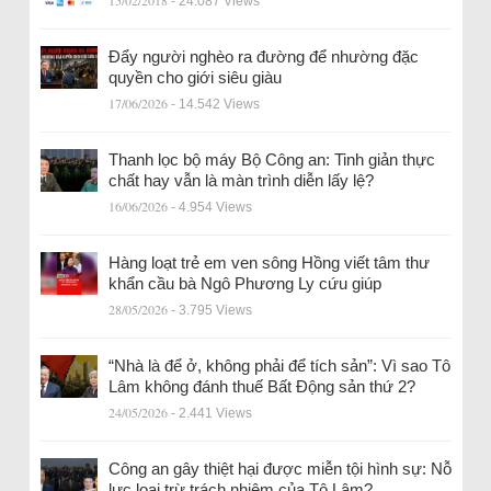
15/02/2018
- 24.087 Views
Đẩy người nghèo ra đường để nhường đặc
quyền cho giới siêu giàu
17/06/2026
- 14.542 Views
Thanh lọc bộ máy Bộ Công an: Tinh giản thực
chất hay vẫn là màn trình diễn lấy lệ?
16/06/2026
- 4.954 Views
Hàng loạt trẻ em ven sông Hồng viết tâm thư
khẩn cầu bà Ngô Phương Ly cứu giúp
28/05/2026
- 3.795 Views
“Nhà là để ở, không phải để tích sản”: Vì sao Tô
Lâm không đánh thuế Bất Động sản thứ 2?
24/05/2026
- 2.441 Views
Công an gây thiệt hại được miễn tội hình sự: Nỗ
lực loại trừ trách nhiệm của Tô Lâm?