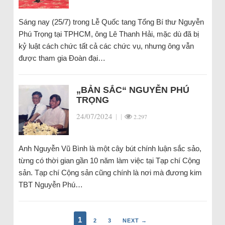
Sáng nay (25/7) trong Lễ Quốc tang Tổng Bí thư Nguyễn
Phú Trọng tại TPHCM, ông Lê Thanh Hải, mặc dù đã bị
kỷ luật cách chức tất cả các chức vụ, nhưng ông vẫn
được tham gia Đoàn đại…
„BẢN SẮC“ NGUYỄN PHÚ
TRỌNG
24/07/2024
|
|
2.297
Anh Nguyễn Vũ Bình là một cây bút chính luận sắc sảo,
từng có thời gian gần 10 năm làm việc tại Tạp chí Cộng
sản. Tạp chí Cộng sản cũng chính là nơi mà đương kim
TBT Nguyễn Phú…
1
2
3
NEXT →