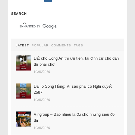
SEARCH
LATEST
POPULAR
COMMENTS
TAGS
Đất cho Công An thì ưu tiên, tái định cư cho dân
thì phải chờ
10/08/2026
Đại lộ Sông Hồng: Vì sao phải có Nghị quyết
258?
10/08/2026
Vingroup – Bao nhiêu là đủ cho những siêu đô
thị
10/08/2026