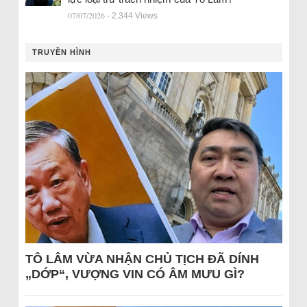
07/07/2026
- 2.344 Views
TRUYỀN HÌNH
TÔ LÂM VỪA NHẬN CHỦ TỊCH ĐÃ DÍNH
„DỚP“, VƯỢNG VIN CÓ ÂM MƯU GÌ?