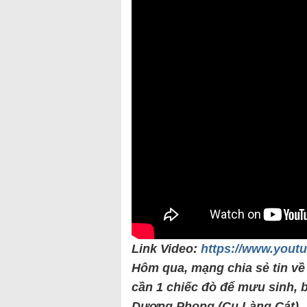
Link Video:
https://www.you
Hôm qua, mạng chia sẻ tin về
cần 1 chiếc đò để mưu sinh, 
Dương Phong (Cu Làng Cát).