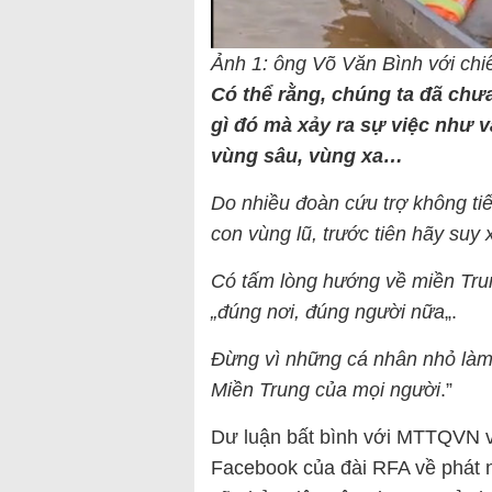
Ảnh 1: ông Võ Văn Bình với chi
Có thể rằng, chúng ta đã chưa
gì đó mà xảy ra sự việc như 
vùng sâu, vùng xa…
Do nhiều đoàn cứu trợ không tiếp
con vùng lũ, trước tiên hãy suy 
Có tấm lòng hướng về miền Trung
„đúng nơi, đúng người nữa
„.
Đừng vì những cá nhân nhỏ làm
Miền Trung của mọi người
.”
Dư luận bất bình với MTTQVN vẫ
Facebook của đài RFA về phát 