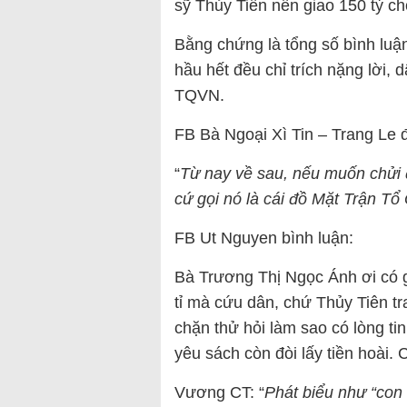
sỹ Thủy Tiên nên giao 150 tỷ ch
Bằng chứng là tổng số bình luậ
hầu hết đều chỉ trích nặng lời, 
TQVN.
FB Bà Ngoại Xì Tin – Trang Le đ
“
Từ nay về sau, nếu muốn chửi 
cứ gọi nó là cái đồ Mặt Trận Tổ
FB Ut Nguyen bình luận:
Bà Trương Thị Ngọc Ánh ơi có g
tỉ mà cứu dân, chứ Thủy Tiên tr
chặn thử hỏi làm sao có lòng tin 
yêu sách còn đòi lấy tiền hoài. 
Vương CT: “
Phát biểu như “con