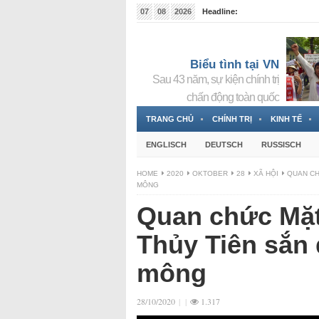
07
08
2026
Headline:
Tin bà Nguyễn Thị Thanh Nhàn đang ẩn náu tại Đức
Biểu tình tại VN
Sau 43 năm, sự kiện chính trị
chấn động toàn quốc
TRANG CHỦ
CHÍNH TRỊ
KINH TẾ
ENGLISCH
DEUTSCH
RUSSISCH
HOME
2020
OKTOBER
28
XÃ HỘI
QUAN CH
MÔNG
Quan chức Mặt
Thủy Tiên sắn
mông
28/10/2020
|
|
1.317