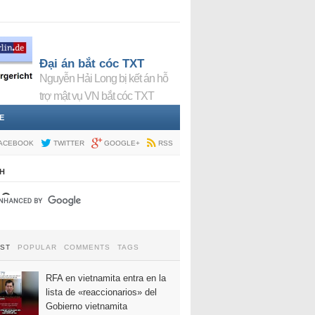
Đại án bắt cóc TXT
Nguyễn Hải Long bị kết án hỗ
trợ mật vụ VN bắt cóc TXT
E
ACEBOOK
TWITTER
GOOGLE+
RSS
H
EST
POPULAR
COMMENTS
TAGS
RFA en vietnamita entra en la
lista de «reaccionarios» del
Gobierno vietnamita