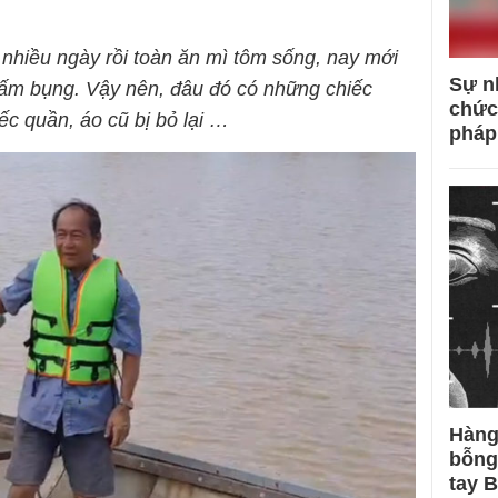
 nhiều ngày rồi toàn ăn mì tôm sống, nay mới
Sự n
ấm bụng. Vậy nên, đâu đó có những chiếc
chức
c quần, áo cũ bị bỏ lại …
pháp
Hàng
bỗng
tay 