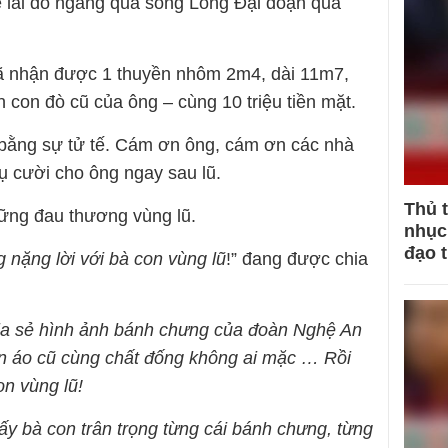
 lái đò ngang qua sông Long Đại đoạn qua
đã nhận được 1 thuyền nhôm 2m4, dài 11m7,
 con đò cũ của ông – cùng 10 triệu tiền mặt.
 bằng sự tử tế. Cám ơn ông, cám ơn các nhà
ụ cười cho ông ngay sau lũ.
Thủ 
ững đau thương vùng lũ.
nhục 
đạo 
 nặng lời với bà con vùng lũ
!” đang được chia
ia sẻ hình ảnh bánh chưng của đoàn Nghệ An
ần áo cũ cùng chất đống không ai mặc … Rồi
on vùng lũ!
hấy bà con trân trọng từng cái bánh chưng, từng