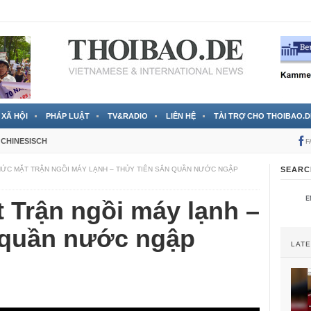
 đã được chính thức xác nhận
3 Jahren ago
XÃ HỘI
PHÁP LUẬT
TV&RADIO
LIÊN HỆ
TÀI TRỢ CHO THOIBAO.D
CHINESISCH
F
ỨC MẶT TRẬN NGỒI MÁY LẠNH – THỦY TIÊN SẮN QUẦN NƯỚC NGẬP
SEARC
 Trận ngồi máy lạnh –
 quần nước ngập
LAT