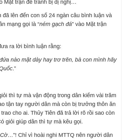
o Mặt trận để tránh bị dị nghị…
n đã lên đến con số 24 ngàn câu bình luận và
dân mạng gọi là “
ném gạch đá
” vào Mặt trận
ưa ra lời bình luận rằng:
đứa nào mặt dày hay trơ trẽn, bà con mình hãy
 Quốc
.”
iỏi thì tự mà vận động trong dân kiếm vài trăm
ao tận tay người dân mà còn bị trưởng thôn ăn
trao cho ai. Thủy Tiên đã trả lời rõ rồi sao còn
Có giỏi giúp dân thì tự mà kêu gọi.
 Cờ
…”! Chỉ vì hoài nghi MTTQ nên người dân