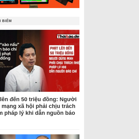
 BIẾM
 lên đến 50 triệu đồng: Người
 mạng xã hội phải chịu trách
m pháp lý khi dẫn nguồn báo