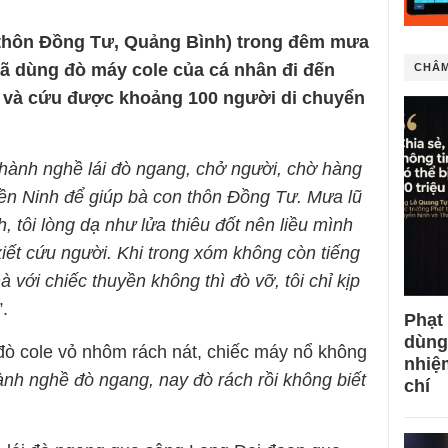
1 thôn Đồng Tư, Quảng Bình) trong đêm mưa
ã dùng đò máy cole của cá nhân đi đến
CHÂM
 và cứu được khoảng 100 người di chuyển
 hành nghề lái đò ngang, chở người, chờ hàng
ền Ninh để giúp bà con thôn Đồng Tư. Mưa lũ
h, tôi lòng dạ như lửa thiêu đốt nên liều mình
iết cứu người. Khi trong xóm không còn tiếng
à với chiếc thuyền không thì đò vỡ, tôi chỉ kịp
”.
Phạt
dùng
 đò cole vỏ nhôm rách nát, chiếc máy nổ không
nhiệ
nh nghề đò ngang, nay đò rách rồi không biết
chí