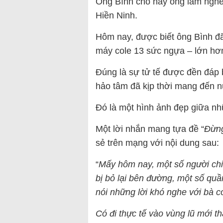
Ông Bình cho hay ông làm nghề
Hiền Ninh.
Hôm nay, được biết ông Bình 
máy cole 13 sức ngựa – lớn hơn
Đúng là sự tử tế được đền đáp
hảo tâm đã kịp thời mang đến n
Đó là một hình ảnh đẹp giữa nh
Một lời nhắn mang tựa đề “
Đừng
sẻ trên mạng với nội dung sau:
“
Mấy hôm nay, một số người ch
bị bỏ lại bên đường, một số qu
nói những lời khó nghe với bà c
Có đi thực tế vào vùng lũ mới t