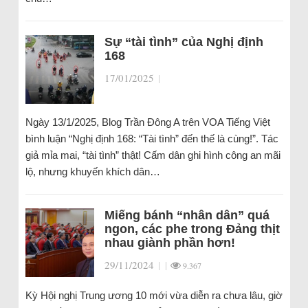
Sự “tài tình” của Nghị định
168
17/01/2025
|
Ngày 13/1/2025, Blog Trần Đông A trên VOA Tiếng Việt
bình luận “Nghị định 168: “Tài tình” đến thế là cùng!”. Tác
giả mỉa mai, “tài tình” thật! Cấm dân ghi hình công an mãi
lộ, nhưng khuyến khích dân…
Miếng bánh “nhân dân” quá
ngon, các phe trong Đảng thịt
nhau giành phần hơn!
29/11/2024
|
|
9.367
Kỳ Hội nghị Trung ương 10 mới vừa diễn ra chưa lâu, giờ