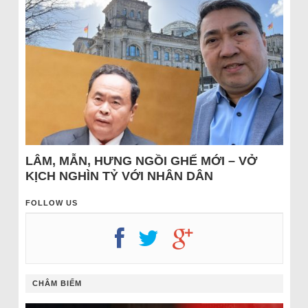
LÂM, MẪN, HƯNG NGỒI GHẾ MỚI – VỞ
KỊCH NGHÌN TỶ VỚI NHÂN DÂN
FOLLOW US
CHÂM BIẾM