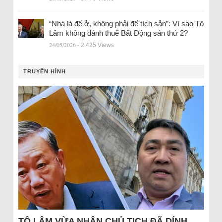
“Nhà là để ở, không phải để tích sản”: Vì sao Tô
Lâm không đánh thuế Bất Động sản thứ 2?
24/05/2026
- 2.425 Views
TRUYỀN HÌNH
TÔ LÂM VỪA NHẬN CHỦ TỊCH ĐÃ DÍNH