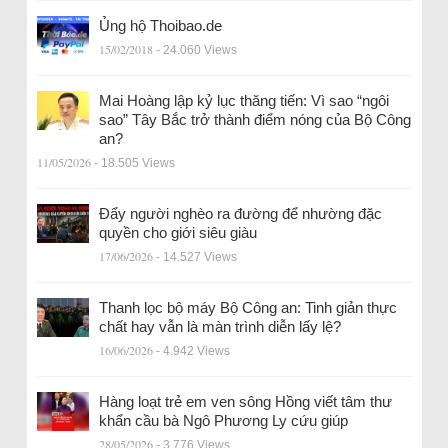
Ủng hộ Thoibao.de
15/02/2018
- 24.060 Views
Mai Hoàng lập kỷ lục thăng tiến: Vì sao “ngôi
sao” Tây Bắc trở thành điểm nóng của Bộ Công
an?
11/05/2026
- 18.505 Views
Đẩy người nghèo ra đường để nhường đặc
quyền cho giới siêu giàu
17/06/2026
- 14.527 Views
Thanh lọc bộ máy Bộ Công an: Tinh giản thực
chất hay vẫn là màn trình diễn lấy lệ?
16/06/2026
- 4.942 Views
Hàng loạt trẻ em ven sông Hồng viết tâm thư
khẩn cầu bà Ngô Phương Ly cứu giúp
28/05/2026
- 3.776 Views