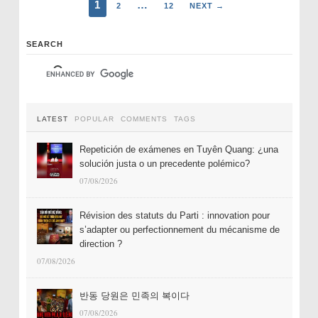
1
…
2
12
NEXT →
SEARCH
LATEST
POPULAR
COMMENTS
TAGS
Repetición de exámenes en Tuyên Quang: ¿una
solución justa o un precedente polémico?
07/08/2026
Révision des statuts du Parti : innovation pour
s’adapter ou perfectionnement du mécanisme de
direction ?
07/08/2026
반동 당원은 민족의 복이다
07/08/2026