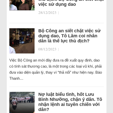
việc sử dụng dao
28/12/2023
|
Bộ Công an siết chặt việc sử
dụng dao, Tô Lâm coi nhân
dân là thế lực thù địch?
08/12/2023
|
Việc Bộ Công an mới đây đưa ra đề xuất quy định, dao
có tính sát thương cao, là một trong các loại vũ khí, phải
đưa vào diện quản lý, thay vì “thả nổi” như hiện nay. Báo
Thanh…
Nợ luật biểu tình, hốt Lưu
Bình Nhưỡng, chặn ý dân. Tô
nhận lệnh ai tuyên chiến với
dân?