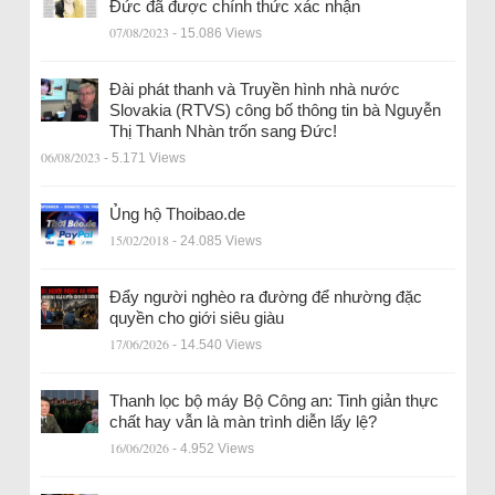
Đức đã được chính thức xác nhận
07/08/2023
- 15.086 Views
Đài phát thanh và Truyền hình nhà nước
Slovakia (RTVS) công bố thông tin bà Nguyễn
Thị Thanh Nhàn trốn sang Đức!
06/08/2023
- 5.171 Views
Ủng hộ Thoibao.de
15/02/2018
- 24.085 Views
Đẩy người nghèo ra đường để nhường đặc
quyền cho giới siêu giàu
17/06/2026
- 14.540 Views
Thanh lọc bộ máy Bộ Công an: Tinh giản thực
chất hay vẫn là màn trình diễn lấy lệ?
16/06/2026
- 4.952 Views