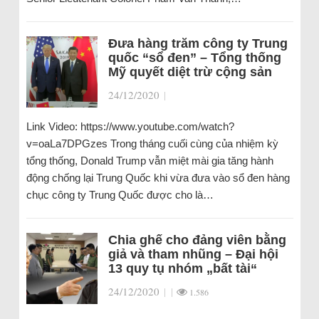
Đưa hàng trăm công ty Trung
quốc “sổ đen” – Tổng thống
Mỹ quyết diệt trừ cộng sản
24/12/2020
|
Link Video: https://www.youtube.com/watch?
v=oaLa7DPGzes Trong tháng cuối cùng của nhiệm kỳ
tổng thống, Donald Trump vẫn miệt mài gia tăng hành
động chống lại Trung Quốc khi vừa đưa vào sổ đen hàng
chục công ty Trung Quốc được cho là…
Chia ghế cho đảng viên bằng
giả và tham nhũng – Đại hội
13 quy tụ nhóm „bất tài“
24/12/2020
|
|
1.586