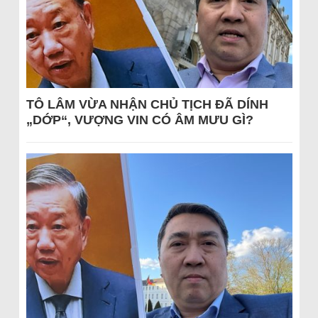
TÔ LÂM VỪA NHẬN CHỦ TỊCH ĐÃ DÍNH
„DỚP“, VƯỢNG VIN CÓ ÂM MƯU GÌ?