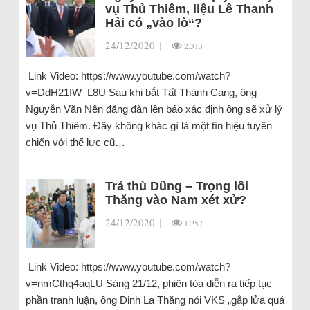
vụ Thủ Thiêm, liệu Lê Thanh
Hải có „vào lò“?
24/12/2020
|
|
2.313
Link Video: https://www.youtube.com/watch?
v=DdH21IW_L8U Sau khi bắt Tất Thành Cang, ông
Nguyễn Văn Nên đăng đàn lên báo xác định ông sẽ xử lý
vụ Thủ Thiêm. Đây không khác gì là một tín hiệu tuyên
chiến với thế lực cũ…
Trả thù Dũng – Trọng lôi
Thăng vào Nam xét xử?
24/12/2020
|
|
1.257
Link Video: https://www.youtube.com/watch?
v=nmCthq4aqLU Sáng 21/12, phiên tòa diễn ra tiếp tục
phần tranh luận, ông Đinh La Thăng nói VKS „gắp lửa quá