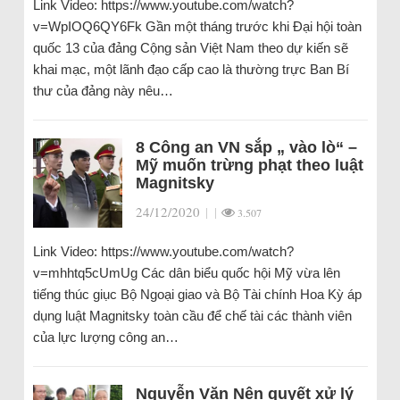
Link Video: https://www.youtube.com/watch?
v=WpIOQ6QY6Fk Gần một tháng trước khi Đại hội toàn
quốc 13 của đảng Cộng sản Việt Nam theo dự kiến sẽ
khai mạc, một lãnh đạo cấp cao là thường trực Ban Bí
thư của đảng này nêu…
8 Công an VN sắp „ vào lò“ –
Mỹ muốn trừng phạt theo luật
Magnitsky
24/12/2020
|
|
3.507
Link Video: https://www.youtube.com/watch?
v=mhhtq5cUmUg Các dân biểu quốc hội Mỹ vừa lên
tiếng thúc giục Bộ Ngoại giao và Bộ Tài chính Hoa Kỳ áp
dụng luật Magnitsky toàn cầu để chế tài các thành viên
của lực lượng công an…
Nguyễn Văn Nên quyết xử lý