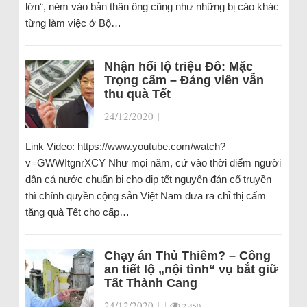
lớn“, ném vào bản thân ông cũng như những bị cáo khác
từng làm việc ở Bộ…
Nhận hối lộ triệu Đô: Mặc
Trọng cấm – Đảng viên vẫn
thu quà Tết
24/12/2020
|
Link Video: https://www.youtube.com/watch?
v=GWWItgnrXCY Như mọi năm, cứ vào thời điểm người
dân cả nước chuẩn bị cho dịp tết nguyên đán cổ truyền
thì chính quyền cộng sản Việt Nam đưa ra chỉ thị cấm
tặng quà Tết cho cấp…
Chạy án Thủ Thiêm? – Công
an tiết lộ „nội tình“ vụ bắt giữ
Tất Thành Cang
24/12/2020
|
|
2.450