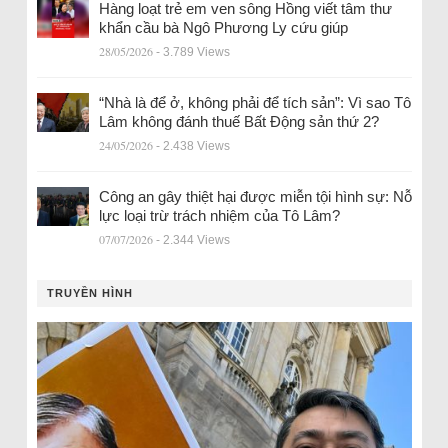
Hàng loạt trẻ em ven sông Hồng viết tâm thư
khẩn cầu bà Ngô Phương Ly cứu giúp
28/05/2026
- 3.789 Views
“Nhà là để ở, không phải để tích sản”: Vì sao Tô
Lâm không đánh thuế Bất Động sản thứ 2?
24/05/2026
- 2.438 Views
Công an gây thiệt hại được miễn tội hình sự: Nỗ
lực loại trừ trách nhiệm của Tô Lâm?
07/07/2026
- 2.344 Views
TRUYỀN HÌNH