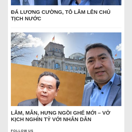
ĐÁ LƯƠNG CƯỜNG, TÔ LÂM LÊN CHỦ
TỊCH NƯỚC
LÂM, MẪN, HƯNG NGỒI GHẾ MỚI – VỞ
KỊCH NGHÌN TỶ VỚI NHÂN DÂN
FOLLOW US