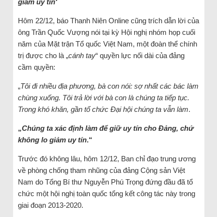
giảm uy tín‘
Hôm 22/12, báo Thanh Niên Online cũng trích dẫn lời của
ông Trần Quốc Vượng nói tại kỳ Hội nghị nhóm họp cuối
năm của Mặt trận Tổ quốc Việt Nam, một đoàn thể chính
trị được cho là „
cánh tay
“ quyền lực nối dài của đảng
cầm quyền:
„
Tôi đi nhiều địa phương, bà con nói: sợ nhất các bác làm
chùng xuống. Tôi trả lời với bà con là chúng ta tiếp tục.
Trong khó khăn, gần tổ chức Đại hội chúng ta vẫn làm
.
„
Chúng ta xác định làm để giữ uy tín cho Đảng, chứ
không lo giảm uy tín
.“
Trước đó không lâu, hôm 12/12, Ban chỉ đạo trung ương
về phòng chống tham nhũng của đảng Cộng sản Việt
Nam do Tổng Bí thư Nguyễn Phú Trọng đứng đầu đã tổ
chức một hội nghị toàn quốc tổng kết công tác này trong
giai đoạn 2013-2020.