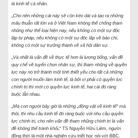
là kinh tế cá nhân.
„
Cho nên những cái này sẽ còn kéo dài và tạo ra những
mâu thuẫn rất lớn và ở Việt Nam không thể chống tham
nhũng như thể loại hiện nay, nếu không có một sự độc
lập tư pháp, nếu không có một sự độc lập về báo chí,
không có một sự trưởng thành về xã hội dân sự.
„
Và nhất là vấn đề về thực tế hơn là lương bổng, vấn đề
quy chế về tuyển chọn nhân sự, thì tham nhũng về quyền
lực này nó trở thành một tính thiết yếu cho tất cả những
con người muốn làm kinh tế, là bởi vì phải có quyền lực
chính trị thì mới có quyền lực kinh tế, hai cái đó ràng
buộc lẫn nhau.
„
Mà con người bây giờ là những „động vật về kinh tế“ mà
thôi, thì nhu cầu kinh tế đó ràng buộc với nhu cầu quyền
lực chính trị, cho nên vấn đề tham nhũng chính trị là vấn
đề không thể tránh khỏi
,“ TS Nguyễn Hữu Liêm, người
đồng thời là một nhà nghiên cứu triết học nói với BBC.