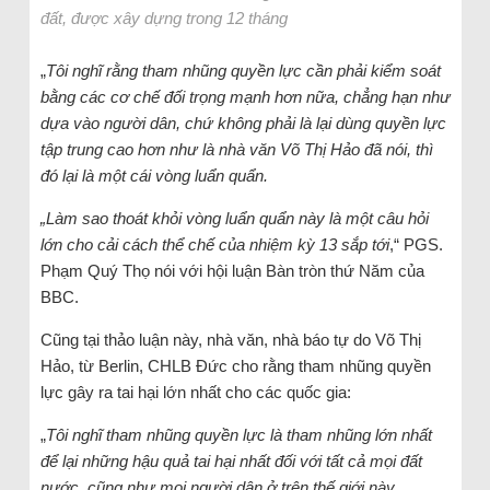
đất, được xây dựng trong 12 tháng
„
Tôi nghĩ rằng tham nhũng quyền lực cần phải kiểm soát
bằng các cơ chế đối trọng mạnh hơn nữa, chẳng hạn như
dựa vào người dân, chứ không phải là lại dùng quyền lực
tập trung cao hơn như là nhà văn Võ Thị Hảo đã nói, thì
đó lại là một cái vòng luẩn quẩn.
„Làm sao thoát khỏi vòng luẩn quẩn này là một câu hỏi
lớn cho cải cách thể chế của nhiệm kỳ 13 sắp tới
,“ PGS.
Phạm Quý Thọ nói với hội luận Bàn tròn thứ Năm của
BBC.
Cũng tại thảo luận này, nhà văn, nhà báo tự do Võ Thị
Hảo, từ Berlin, CHLB Đức cho rằng tham nhũng quyền
lực gây ra tai hại lớn nhất cho các quốc gia:
„
Tôi nghĩ tham nhũng quyền lực là tham nhũng lớn nhất
để lại những hậu quả tai hại nhất đối với tất cả mọi đất
nước, cũng như mọi người dân ở trên thế giới này
.