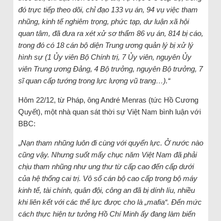
đó trực tiếp theo dõi, chỉ đạo 133 vụ án, 94 vụ việc tham
nhũng, kinh tế nghiêm trọng, phức tạp, dư luận xã hội
quan tâm, đã đưa ra xét xử sơ thẩm 86 vụ án, 814 bị cáo,
trong đó có 18 cán bộ diện Trung ương quản lý bị xử lý
hình sự (1 Ủy viên Bộ Chính trị, 7 Ủy viên, nguyên Ủy
viên Trung ương Đảng, 4 Bộ trưởng, nguyên Bộ trưởng, 7
sĩ quan cấp tướng trong lực lượng vũ trang…).“
Hôm 22/12, từ Pháp, ông André Menras (tức Hồ Cương
Quyết), một nhà quan sát thời sự Việt Nam bình luận với
BBC:
„
Nạn tham nhũng luôn đi cùng với quyển lực. Ở nước nào
cũng vậy. Nhưng suốt mấy chục năm Việt Nam đã phải
chịu tham nhũng như ung thư từ cấp cao đến cấp dưới
của hệ thống cai trị. Vô số cán bộ cao cấp trong bộ máy
kinh tế, tài chính, quân đội, công an đã bị dính líu, nhiều
khi liên kết với các thế lực được cho là „mafia“. Đến mức
cách thực hiện tư tưởng Hồ Chí Minh ấy đang làm biến