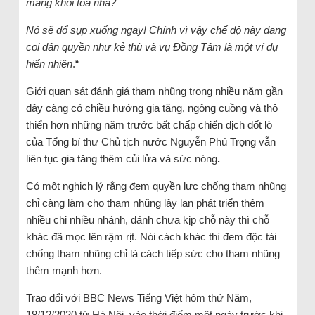
măng khỏi tòa nhà?
Nó sẽ đổ sụp xuống ngay! Chính vì vậy chế độ này đang
coi dân quyền như kẻ thù và vụ Đồng Tâm là một ví dụ
hiển nhiên
.“
Giới quan sát đánh giá tham nhũng trong nhiều năm gần
đây càng có chiều hướng gia tăng, ngông cuồng và thô
thiển hơn những năm trước bất chấp chiến dịch đốt lò
của Tổng bí thư Chủ tịch nước Nguyễn Phú Trọng vẫn
liên tục gia tăng thêm củi lửa và sức nóng
.
Có một nghịch lý rằng đem quyền lực chống tham nhũng
chỉ càng làm cho tham nhũng lây lan phát triển thêm
nhiều chi nhiều nhánh, đánh chưa kịp chỗ này thì chỗ
khác đã mọc lên rậm rịt. Nói cách khác thì đem độc tài
chống tham nhũng chỉ là cách tiếp sức cho tham nhũng
thêm mạnh hơn.
Trao đổi với BBC News Tiếng Việt hôm thứ Năm,
18/12/2020 từ Hà Nội, vào thời điểm một ngày trước khi