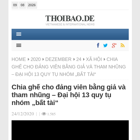
09
08
2026
HOME
2020
DEZEMBER
24
XÃ HỘI
CHIA
GHẾ CHO ĐẢNG VIÊN BẰNG GIẢ VÀ THAM NHŨNG
– ĐẠI HỘI 13 QUY TỤ NHÓM „BẤT TÀI“
Chia ghế cho đảng viên bằng giả và
tham nhũng – Đại hội 13 quy tụ
nhóm „bất tài“
24/12/2020
|
|
1.585