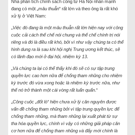
Nhà phân tích chính sách công từ Hà Nội nhấn mạnh
đang có một „
mâu thuẫn
“ rất lớn và theo ông là rất khó
xử lý ở Việt Nam:
„
Việc đó đang là một mâu thuẫn rất lớn hiện nay với công
cuộc cải cách thể chế nói chung và thể chế chính trị nói
riêng và đó là điều rất khó, bởi vì như vậy chúng ta có thể
hình dung ra là sau khi hội nghị Trung ương kết thúc, sẽ
có lãnh đạo mới ở đại hội, nhiệm kỳ 13
.
„
Và chúng ta lại có thể thấy khi đó sẽ có sự tập trung
quyền lực cao hơn nữa để chống tham nhũng cho nhiệm
kỳ trước đó vừa xong hoặc là nhiệm kỳ trước nữa, như
thế nó trở thành một cái vòng rất luẩn quẩn
.“
„
Công cuộc „đốt lò“ hiện chưa xử lý căn nguyên được
vấn đề chống tham nhũng bởi vì tập trung quyền lực để
chống tham nhũng, mà tham nhũng lại xuất phát từ sự
tha hóa quyền lực, chính vì vậy có những giải pháp căn
cơ hơn nữa để chống tham nhũng và đấy mới chính là