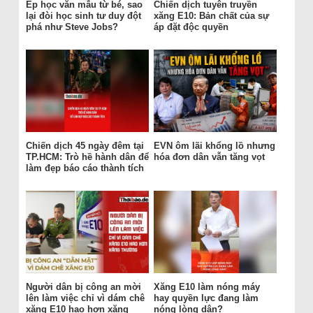
Ép học văn mẫu từ bé, sao
Chiến dịch tuyên truyền
lại đòi học sinh tư duy đột
xăng E10: Bản chất của sự
phá như Steve Jobs?
áp đặt độc quyền
Chiến dịch 45 ngày đêm tại
EVN ôm lãi khổng lồ nhưng
TP.HCM: Trò hề hành dân để
hóa đơn dân vẫn tăng vọt
làm đẹp báo cáo thành tích
Người dân bị công an mời
Xăng E10 làm nóng máy
lên làm việc chỉ vì dám chê
hay quyền lực đang làm
xăng E10 hao hơn xăng
nóng lòng dân?