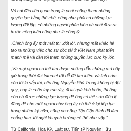
Và cái đầu tiên quan trọng là phải chống tham nhũng
quyền lực bằng thể chế, cũng như phải có những lực
lượng đối lập, có những người phản biện và phải đưa ra
trước công luận cũng như là công lý.
„
Chính ông ấy một mặt thì „đốt lò“, nhưng mặt khác lại
tạo ra những việc cho sự độc tài ở Việt Nam phát triển
mạnh mẽ và dẫn tới tham nhũng quyền lực cực kỳ lớn
,
„
Và mọi người có thể tìm được những dẫn chứng mà bây
giờ trong thời đại Internet rất dễ để tìm kiếm và linh cảm
của tôi là sắp tới, nếu ông Nguyễn Phú Trọng không bị đột
quỵ, hay là chân tay run rẩy, đi lại quá khó khăn, thì ông
còn có được những lực lượng để ông có thể sửa điều lệ
đảng để cho một người như ông ấy có thể ở lại tiếp tục
trong nhiệm kỳ nữa, cũng như ông Tập Cận Bình đã làm
chẳng hạn, tôi nghĩ khuynh hướng có thể như vậy
.“
Từ California, Hoa Kỳ, Luật sư, Tiến sỹ Nguyễn Hữu