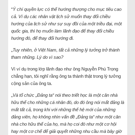
“
Ý chí quyền lực có thể hướng thượng cho mục tiêu cao
cả. Ví dụ các nhân vật lịch sử muốn thay đổi chiều
hướng của lịch sử như sự suy đồi của một triều đại, một
quốc gia, thì họ muốn làm lãnh đạo để thay đổi chiều
hướng đó, để thay đổi hướng đi.
„
Tuy nhiên, ở Việt Nam, tất cả những lý tưởng trở thành
tham nhũng. Lý do vì sao?
Vì ví dụ trong lớp lãnh đạo như ông Nguyễn Phú Trọng
chẳng hạn, tôi nghĩ rằng ông ta thành thật trong lý tưởng
cộng sản của ông ta.
„
Và tổ chức „Đảng ta“ nói theo triết học là một căn nhà
hữu thể cho những cá nhân đó, do đó ông nói mất đảng là
mất tất cả, trong khi với những thế hệ mới của những
đảng viên, họ không nhìn vấn đề „Đảng ta“ như một căn
nhà cho hữu thể của họ, mà họ coi đó như một cơ hội
hay một cơ chế để giải quyết những nhu cầu mà bây giờ