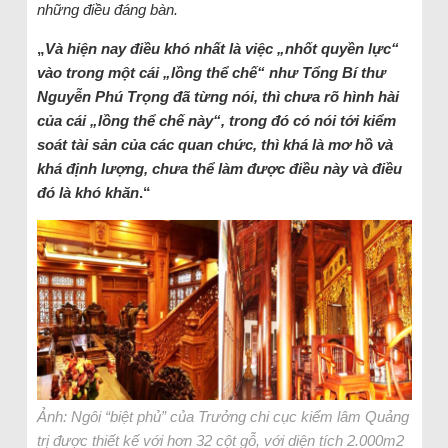
những điều đáng bàn.
„
Và hiện nay điều khó nhất là việc „nhốt quyền lực“
vào trong một cái „lồng thể chế“ như Tổng Bí thư
Nguyễn Phú Trọng đã từng nói, thì chưa rõ hình hài
của cái „lồng thể chế này“, trong đó có nói tới kiểm
soát tài sản của các quan chức, thì khá là mơ hồ và
khá định lượng, chưa thể làm được điều này và điều
đó là khó khăn
.“
Ảnh: Ngôi “biệt phủ” của Trưởng chi cục kiểm lâm Quảng
trị được thiết kế với hơn 32 cột gỗ, với diện tích 2.000m2