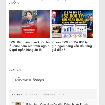
thường
EVN: Đầu năm than khóc bù
Vì sao EVN có 152.000 tỷ
lỗ, cuối năm ôm trăm nghìn
gửi ngân hàng vẫn đòi tăng
tỷ gửi ngân hàng ăn lãi
giá điện?
SEARCH
LATEST
POPULAR
COMMENTS
TAGS
Bắc ninh: Ông Nguyễn Văn Dũng bị xử lý, câu