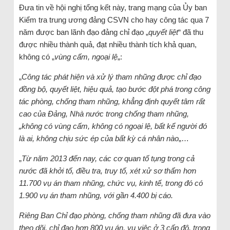
Đưa tin về hội nghị tổng kết này, trang mạng của Ủy ban
Kiểm tra trung ương đảng CSVN cho hay công tác qua 7
năm được ban lãnh đạo đảng chỉ đạo „
quyết liệt
“ đã thu
được nhiều thành quả, đạt nhiều thành tích khả quan,
không có „
vùng cấm, ngoại lệ
„:
„
Công tác phát hiện và xử lý tham nhũng được chỉ đạo
đồng bộ, quyết liệt, hiệu quả, tạo bước đột phá trong công
tác phòng, chống tham nhũng, khẳng định quyết tâm rất
cao của Đảng, Nhà nước trong chống tham nhũng,
„không có vùng cấm, không có ngoại lệ, bất kể người đó
là ai, không chịu sức ép của bất kỳ cá nhân nào
„…
„
Từ năm 2013 đến nay, các cơ quan tố tụng trong cả
nước đã khởi tố, điều tra, truy tố, xét xử sơ thẩm hơn
11.700 vụ án tham nhũng, chức vụ, kinh tế, trong đó có
1.900 vụ án tham nhũng, với gần 4.400 bị cáo.
Riêng Ban Chỉ đạo phòng, chống tham nhũng đã đưa vào
theo dõi, chỉ đạo hơn 800 vụ án, vụ việc ở 3 cấp độ, trong