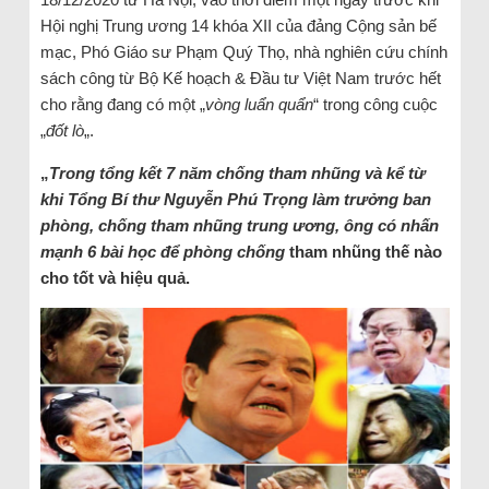
Hội nghị Trung ương 14 khóa XII của đảng Cộng sản bế
mạc, Phó Giáo sư Phạm Quý Thọ, nhà nghiên cứu chính
sách công từ Bộ Kế hoạch & Đầu tư Việt Nam trước hết
cho rằng đang có một „
vòng luẩn quẩn
“ trong công cuộc
„
đốt lò
„.
„
Trong tổng kết 7 năm chống tham nhũng và kể từ
khi Tổng Bí thư Nguyễn Phú Trọng làm trưởng ban
phòng, chống tham nhũng trung ương, ông có nhấn
mạnh 6 bài học để phòng chống
tham nhũng thế nào
cho tốt và hiệu quả.