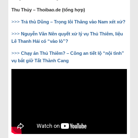
Thu Thủy – Thoibao.de (tổng hợp)
>>>
Trả thù Dũng – Trọng lôi Thăng vào Nam xét xử?
>>>
Nguyễn Văn Nên quyết xử lý vụ Thủ Thiêm, liệu
Lê Thanh Hải có “vào lò”?
>>>
Chạy án Thủ Thiêm? – Công an tiết lộ “nội tình”
vụ bắt giữ Tất Thành Cang