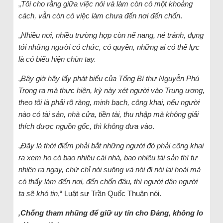
„
Tôi cho rằng giữa việc nói và làm còn có một khoảng
cách, vẫn còn có việc làm chưa đến nơi đến chốn
.
„
Nhiều nơi, nhiều trường hợp còn nể nang, né tránh, đụng
tới những người có chức, có quyền, những ai có thế lực
là có biểu hiện chùn tay.
„
Bây giờ hãy lấy phát biểu của Tổng Bí thư Nguyễn Phú
Trọng ra mà thực hiện, kỳ này xét người vào Trung ương,
theo tôi là phải rõ ràng, minh bạch, công khai, nếu người
nào có tài sản, nhà cửa, tiền tài, thu nhập mà không giải
thích được nguồn gốc, thì không đưa vào
.
„
Đây là thời điểm phải bắt những người đó phải công khai
ra xem họ có bao nhiêu cái nhà, bao nhiêu tài sản thì tự
nhiên ra ngay, chứ chỉ nói suông và nói đi nói lại hoài mà
có thấy làm đến nơi, đến chốn đâu, thì người dân người
ta sẽ khó tin
,“ Luật sư Trần Quốc Thuận nói.
‚Chống tham nhũng để giữ uy tín cho Đảng, không lo