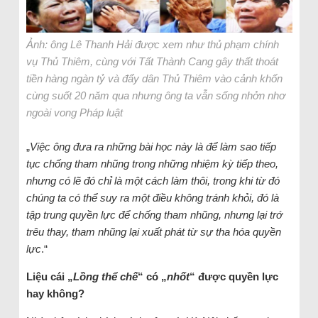
Ảnh: ông Lê Thanh Hải được xem như thủ phạm chính
vụ Thủ Thiêm, cùng với Tất Thành Cang gây thất thoát
tiền hàng ngàn tỷ và đẩy dân Thủ Thiêm vào cảnh khốn
cùng suốt 20 năm qua nhưng ông ta vẫn sống nhởn nhơ
ngoài vong Pháp luật
„
Việc ông đưa ra những bài học này là để làm sao tiếp
tục chống tham nhũng trong những nhiệm kỳ tiếp theo,
nhưng có lẽ đó chỉ là một cách làm thôi, trong khi từ đó
chúng ta có thể suy ra một điều không tránh khỏi, đó là
tập trung quyền lực để chống tham nhũng, nhưng lại trớ
trêu thay, tham nhũng lại xuất phát từ sự tha hóa quyền
lực
.“
Liệu cái „
Lồng thể chế
“ có „
nhốt
“ được quyền lực
hay không?