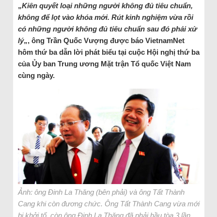
„
Kiên quyết loại những người không đủ tiêu chuẩn,
không để lọt vào khóa mới. Rút kinh nghiệm vừa rồi
có những người không đủ tiêu chuẩn sau đó phải xử
lý
„, ông Trần Quốc Vượng được báo VietnamNet
hôm thứ ba dẫn lời phát biểu tại cuộc Hội nghị thứ ba
của Ủy ban Trung ương Mặt trận Tổ quốc Việt Nam
cùng ngày.
Ảnh: ông Đinh La Thăng (bên phải) và ông Tất Thành
Cang khi còn đương chức. Ông Tất Thành Cang vừa mới
bị khởi tố, còn ông Đinh La Thăng đã phải hầu tòa 3 lần