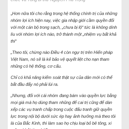
„
Hơn nữa tôi cho rằng trong hệ thống chính trị của những
nhóm lợi ích hiện nay, việc gia nhập giới cầm quyền đối
với một cán bộ trong sạch, „chưa bị lộ“ tức là không dính
líu với nhóm lợi ích nào, trở thành một „nhiệm vụ bất khả
thi“
„Theo tôi, chừng nào Điều 4 còn ngự trị trên Hiến pháp
Việt Nam, nó sẽ là kẻ bảo vệ quyết liệt cho nạn tham
nhũng có hệ thống, cơ cấu.
Chỉ có khả năng kiểm soát thật sự của dân mới có thể
bắt đầu đẩy nó phải lùi ra.
„Nhưng, đối với cái nhóm đang bám vào quyền lực bằng
mọi giá mà họ dùng tham nhũng để cai trị cũng để dàn
xếp các vụ tranh chấp trong cuộc đấu tranh giữ quyền
lực trong nội bộ dưới sức ép hay ảnh hưởng mà theo tôi
là của Bắc Kinh, thì làm sao họ chịu loại bỏ bê tông, xi