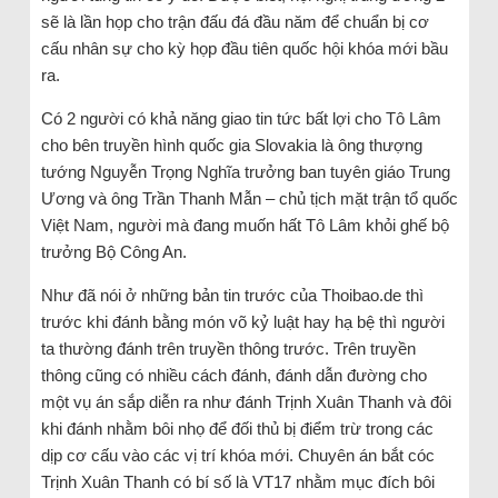
sẽ là lần họp cho trận đấu đá đầu năm để chuẩn bị cơ
cấu nhân sự cho kỳ họp đầu tiên quốc hội khóa mới bầu
ra.
Có 2 người có khả năng giao tin tức bất lợi cho Tô Lâm
cho bên truyền hình quốc gia Slovakia là ông thượng
tướng Nguyễn Trọng Nghĩa trưởng ban tuyên giáo Trung
Ương và ông Trần Thanh Mẫn – chủ tịch mặt trận tổ quốc
Việt Nam, người mà đang muốn hất Tô Lâm khỏi ghế bộ
trưởng Bộ Công An.
Như đã nói ở những bản tin trước của Thoibao.de thì
trước khi đánh bằng món võ kỷ luật hay hạ bệ thì người
ta thường đánh trên truyền thông trước. Trên truyền
thông cũng có nhiều cách đánh, đánh dẫn đường cho
một vụ án sắp diễn ra như đánh Trịnh Xuân Thanh và đôi
khi đánh nhằm bôi nhọ để đối thủ bị điểm trừ trong các
dịp cơ cấu vào các vị trí khóa mới. Chuyên án bắt cóc
Trịnh Xuân Thanh có bí số là VT17 nhằm mục đích bôi