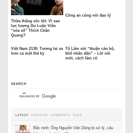
Công an cũng nói đạo lý
Thừa thắng xốc tới: Vì sao
lực lượng Dư Luận Viên
“xóa sổ” Thích Chân
Quang?
Việt Nam 2130: Tương lai xa
Tô Lâm nói “thuận cán bộ,
hơn cả một thế kỷ
khổ nhân dân” – Lời nói
mới, cách làm cũ
SEARCH
LATEST
POPULAR
COMMENTS
TAGS
Bắc ninh: Ông Nguyễn Văn Dũng bị xử lý, câu