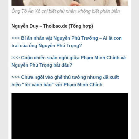
Ông Tô Ân Xô chỉ biết phủ nhận, không biết phản biện
Nguyễn Duy – Thoibao.de (Tổng hợp)
>>>
Bí ẩn nhân vật Nguyễn Phú Trường – Ai là con
trai của ông Nguyễn Phú Trọng?
>>>
Cuộc chiến soán ngôi giữa Phạm Minh Chính và
Nguyễn Phú Trọng bắt đầu?
>>>
Chưa ngồi vào ghế thủ tướng nhưng đã xuất
hiện “lời cảnh báo” với Phạm Minh Chính