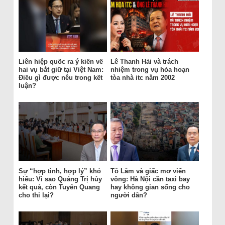
Liên hiệp quốc ra ý kiến về
Lê Thanh Hải và trách
hai vụ bắt giữ tại Việt Nam:
nhiệm trong vụ hỏa hoạn
Điều gì được nêu trong kết
tòa nhà itc năm 2002
luận?
Sự “hợp tình, hợp lý” khó
Tô Lâm và giấc mơ viển
hiểu: Vì sao Quảng Trị hủy
vông: Hà Nội cần taxi bay
kết quả, còn Tuyên Quang
hay không gian sống cho
cho thi lại?
người dân?