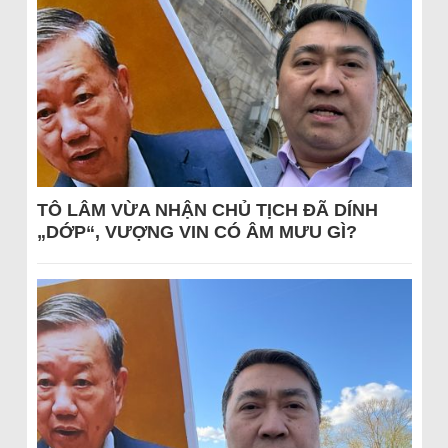
TÔ LÂM VỪA NHẬN CHỦ TỊCH ĐÃ DÍNH
„DỚP“, VƯỢNG VIN CÓ ÂM MƯU GÌ?