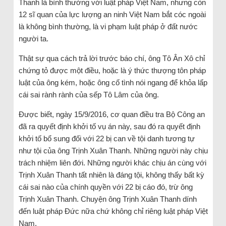
Thanh là bình thường với luật pháp Việt Nam, nhưng còn
12 sĩ quan của lực lượng an ninh Việt Nam bắt cóc ngoài
là không bình thường, là vi phạm luật pháp ở đất nước
người ta.
Thật sự qua cách trả lời trước báo chí, ông Tô Ân Xô chỉ
chứng tỏ được một điều, hoặc là ý thức thượng tôn pháp
luật của ông kém, hoặc ông cố tình nói ngang để khỏa lấp
cái sai rành rành của sếp Tô Lâm của ông.
Được biết, ngày 15/9/2016, cơ quan điều tra Bộ Công an
đã ra quyết định khởi tố vụ án này, sau đó ra quyết định
khởi tố bổ sung đối với 22 bị can về tội danh tương tự
như tội của ông Trịnh Xuân Thanh. Những người này chịu
trách nhiệm liên đới. Những người khác chịu án cùng với
Trịnh Xuân Thanh tất nhiên là đáng tội, không thấy bất kỳ
cái sai nào của chính quyền với 22 bị cáo đó, trừ ông
Trịnh Xuân Thanh. Chuyện ông Trịnh Xuân Thanh dính
đến luật pháp Đức nữa chứ không chỉ riêng luật pháp Việt
Nam.