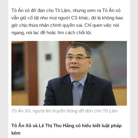
Tô Ân xô đỡ đạn cho Tô Lâm, nhưng xem ra Tô Ân xô
vẫn giữ cố tật như mọi người CS khác, đó là không bao
giờ chịu thừa nhận chính quyền sai. Chỉ quen việc nói
ngang, nói lạc đề hoặc tìm cách chối tội.
Tô Ân Xô, người lên truyền thông đỡ đòn cho Tô Lâm
Tô Ân Xô và Lê Thị Thu Hằng có hiểu biết luật pháp
kém