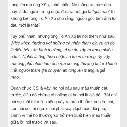
tung lên mà ông Xô lại phủ nhận. Nó thẳng ra, bức ảnh
này là do người trong cuộc đưa ra mà gọi là “
giả mạo
” thì
không biết ông Tô Ân Xô cho rằng, nguồn gốc tấm ảnh từ
đâu mới là thật?
Tuy phủ nhận, nhưng ông Tô Ân Xô lại nói thêm như sau:
„
Việc khen thưởng với những cá nhân tham gia vụ án đó
là điều hết sức bình thường, vì vụ án xảy ra trong nhiều
năm“. Nghĩa là ông thừa nhận có khen thưởng, ấy vậy
mà ông phủ nhận tấm ảnh mà do ông thượng tá Lê Thanh
Hải, người tham gia chuyên án tung lên mạng là giả
mạo
.”
Quan chức CS là vậy, họ nói câu sau mâu thuẫn câu
trước, điều đó chứng tỏ những gì họ nói là giả dối. Bởi chỉ
nói sự thật thì mới không xảy ra mâu thuẫn trong lời nói,
còn nối dối thì người nói phải soạn kịch bản đối phó,
chính vì thế họ thường sơ hở nên xuất hiện mâu thuẫn
giữa lời nói trước và sau.