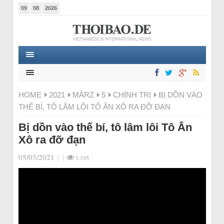
09
08
2026
HOME
2021
MÄRZ
5
CHÍNH TRỊ
BỊ DỒN VÀO
THẾ BÍ, TÔ LÂM LÔI TÔ ÂN XÔ RA ĐỠ ĐẠN
Bị dồn vào thế bí, tô lâm lôi Tô Ân
Xô ra đỡ đạn
05/03/2021
|
|
1.335