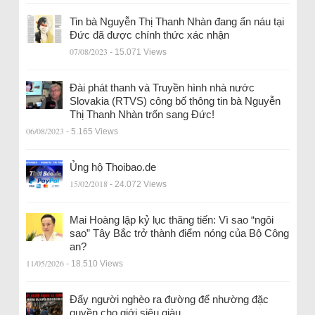
Tin bà Nguyễn Thị Thanh Nhàn đang ẩn náu tại
Đức đã được chính thức xác nhận
07/08/2023
- 15.071 Views
Đài phát thanh và Truyền hình nhà nước
Slovakia (RTVS) công bố thông tin bà Nguyễn
Thị Thanh Nhàn trốn sang Đức!
06/08/2023
- 5.165 Views
Ủng hộ Thoibao.de
15/02/2018
- 24.072 Views
Mai Hoàng lập kỷ lục thăng tiến: Vì sao “ngôi
sao” Tây Bắc trở thành điểm nóng của Bộ Công
an?
11/05/2026
- 18.510 Views
Đẩy người nghèo ra đường để nhường đặc
quyền cho giới siêu giàu