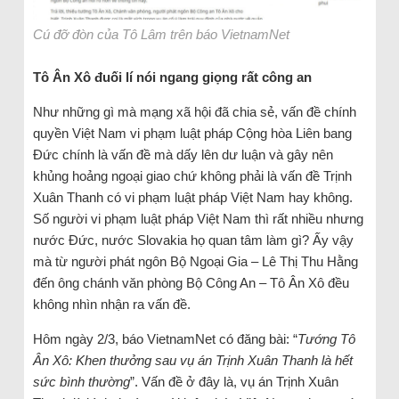
Cú đỡ đòn của Tô Lâm trên báo VietnamNet
Tô Ân Xô đuối lí nói ngang giọng rất công an
Như những gì mà mạng xã hội đã chia sẻ, vấn đề chính
quyền Việt Nam vi phạm luật pháp Cộng hòa Liên bang
Đức chính là vấn đề mà dấy lên dư luận và gây nên
khủng hoảng ngoại giao chứ không phải là vấn đề Trịnh
Xuân Thanh có vi phạm luật pháp Việt Nam hay không.
Số người vi phạm luật pháp Việt Nam thì rất nhiều nhưng
nước Đức, nước Slovakia họ quan tâm làm gì? Ấy vậy
mà từ người phát ngôn Bộ Ngoại Gia – Lê Thị Thu Hằng
đến ông chánh văn phòng Bộ Công An – Tô Ân Xô đều
không nhìn nhận ra vấn đề.
Hôm ngày 2/3, báo VietnamNet có đăng bài: “
Tướng Tô
Ân Xô: Khen thưởng sau vụ án Trịnh Xuân Thanh là hết
sức bình thường
”. Vấn đề ở đây là, vụ án Trịnh Xuân