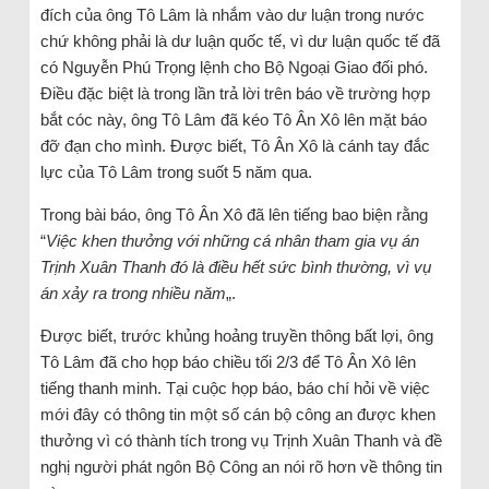
đích của ông Tô Lâm là nhắm vào dư luận trong nước
chứ không phải là dư luận quốc tế, vì dư luận quốc tế đã
có Nguyễn Phú Trọng lệnh cho Bộ Ngoại Giao đối phó.
Điều đặc biệt là trong lần trả lời trên báo về trường hợp
bắt cóc này, ông Tô Lâm đã kéo Tô Ân Xô lên mặt báo
đỡ đạn cho mình. Được biết, Tô Ân Xô là cánh tay đắc
lực của Tô Lâm trong suốt 5 năm qua.
Trong bài báo, ông Tô Ân Xô đã lên tiếng bao biện rằng
“
Việc khen thưởng với những cá nhân tham gia vụ án
Trịnh Xuân Thanh đó là điều hết sức bình thường, vì vụ
án xảy ra trong nhiều năm
„.
Được biết, trước khủng hoảng truyền thông bất lợi, ông
Tô Lâm đã cho họp báo chiều tối 2/3 để Tô Ân Xô lên
tiếng thanh minh. Tại cuộc họp báo, báo chí hỏi về việc
mới đây có thông tin một số cán bộ công an được khen
thưởng vì có thành tích trong vụ Trịnh Xuân Thanh và đề
nghị người phát ngôn Bộ Công an nói rõ hơn về thông tin