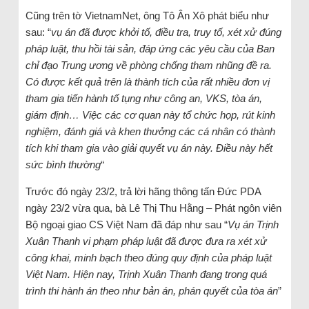
Cũng trên tờ VietnamNet, ông Tô Ân Xô phát biểu như
sau: “
vụ án đã được khởi tố, điều tra, truy tố, xét xử đúng
pháp luật, thu hồi tài sản, đáp ứng các yêu cầu của Ban
chỉ đạo Trung ương về phòng chống tham nhũng đề ra.
Có được kết quả trên là thành tích của rất nhiều đơn vị
tham gia tiến hành tố tụng như công an, VKS, tòa án,
giám định… Việc các cơ quan này tổ chức họp, rút kinh
nghiệm, đánh giá và khen thưởng các cá nhân có thành
tích khi tham gia vào giải quyết vụ án này. Điều này hết
sức bình thường
“
Trước đó ngày 23/2, trả lời hãng thông tấn Đức PDA
ngày 23/2 vừa qua, bà Lê Thị Thu Hằng – Phát ngôn viên
Bộ ngoại giao CS Việt Nam đã đáp như sau “
Vụ án Trịnh
Xuân Thanh vi phạm pháp luật đã được đưa ra xét xử
công khai, minh bạch theo đúng quy định của pháp luật
Việt Nam. Hiện nay, Trịnh Xuân Thanh đang trong quá
trình thi hành án theo như bản án, phán quyết của tòa án
”