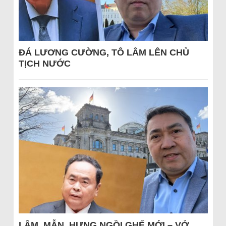
ĐÁ LƯƠNG CƯỜNG, TÔ LÂM LÊN CHỦ
TỊCH NƯỚC
LÂM, MẪN, HƯNG NGỒI GHẾ MỚI – VỞ