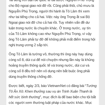
cho Bộ ngoại giao nói đỡ rồi. Cũng phải thôi, chủ mưu là
Nguyễn Phú Trọng, người thi hành là Tô Lâm thì xem
như tai tiếng cho cả hai. Việc này ông Trọng ắt sai Bộ
Ngoại giao nói đỡ cho cả hai rồi. Tuy nhiên vấn đề dư
luận trong nước là chuyện khác. Ở trong nước, uy tín
của Tô Lâm không cao như Nguyễn Phú Trọng, vì vậy
ông Tô Lâm phải tự đỡ để không phải mất điểm trong hội
nghị trung ương 2 sắp tới.
Ông Tô Lâm là tướng võ, thường thì ông này hay dùng
còng số 8, dùi cui để nói chuyện nhưng lần này là khủng
hoảng truyền thông quốc tế và trong nước, dùi cui và
còng số 8 đều trở nên vô dụng nên bắt buộc ông phải
dùng truyền thông chống đỡ.
Được biết, ngày 2/3, báo VietnamNet có đăng bài “
Tướng
Tô Ân Xô: Khen thưởng sau vụ án Trịnh Xuân Thanh là
hết sức bình thường
”, mục đích là để bao biện cho tội bắt
cóc người xem thường luật pháp của nước khác. Mục