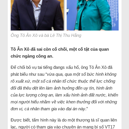
Ông Tô Ân Xô và bà Lê Thị Thu Hằng
Tô Ân Xô đã sai còn cố chối, một cố tật của quan
chức ngàng công an.
Để chối bỏ vụ tai tiếng đangs xấu hổ, ông Tô Ân Xô đã
phát biểu như sau “
vừa qua, qua một số bức hình không
rõ xuất xứ, một số cá nhân tổ chức thuộc thế lực chống
đối đã thêu dệt lên làm ảnh hưởng đến uy tín, hình ảnh
của lực lượng công an, làm xấu hình ảnh đất nước, khiến
mọi người hiểu nhầm về việc khen thưởng đối với những
đơn vị, cá nhân tham gia vào đại án này
.”
Được biết, tấm hình này là do một thượng tá sĩ quan liên
lạc, người có tham gia vào chuyên án mang bí số VT17