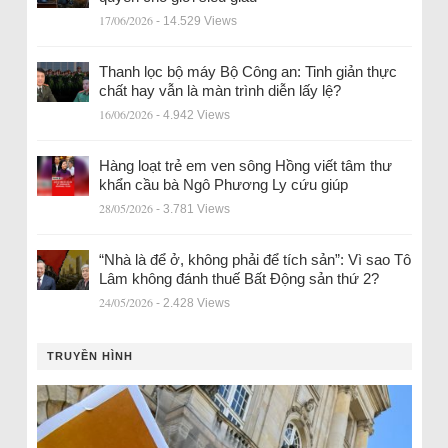
17/06/2026
- 14.529 Views
Thanh lọc bộ máy Bộ Công an: Tinh giản thực
chất hay vẫn là màn trình diễn lấy lệ?
16/06/2026
- 4.942 Views
Hàng loạt trẻ em ven sông Hồng viết tâm thư
khẩn cầu bà Ngô Phương Ly cứu giúp
28/05/2026
- 3.781 Views
“Nhà là để ở, không phải để tích sản”: Vì sao Tô
Lâm không đánh thuế Bất Động sản thứ 2?
24/05/2026
- 2.428 Views
TRUYỀN HÌNH