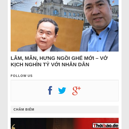
LÂM, MẪN, HƯNG NGỒI GHẾ MỚI – VỞ
KỊCH NGHÌN TỶ VỚI NHÂN DÂN
FOLLOW US
CHÂM BIẾM