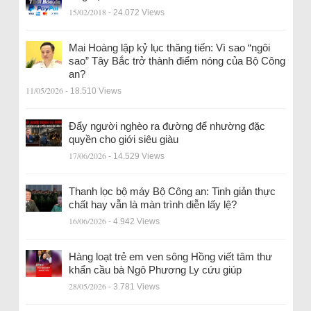
15/02/2018
- 24.072 Views
Mai Hoàng lập kỷ lục thăng tiến: Vì sao “ngôi
sao” Tây Bắc trở thành điểm nóng của Bộ Công
an?
11/05/2026
- 18.510 Views
Đẩy người nghèo ra đường để nhường đặc
quyền cho giới siêu giàu
17/06/2026
- 14.529 Views
Thanh lọc bộ máy Bộ Công an: Tinh giản thực
chất hay vẫn là màn trình diễn lấy lệ?
16/06/2026
- 4.942 Views
Hàng loạt trẻ em ven sông Hồng viết tâm thư
khẩn cầu bà Ngô Phương Ly cứu giúp
28/05/2026
- 3.781 Views