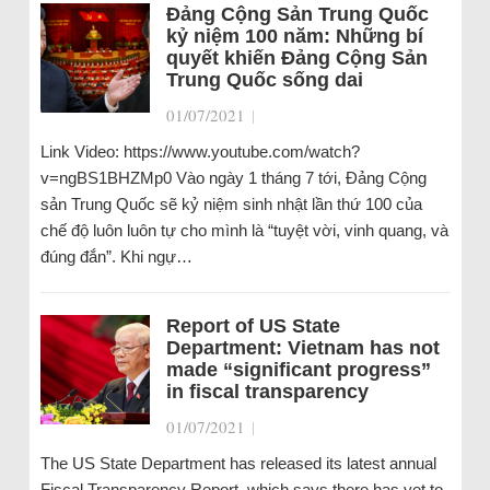
Đảng Cộng Sản Trung Quốc
kỷ niệm 100 năm: Những bí
quyết khiến Đảng Cộng Sản
Trung Quốc sống dai
01/07/2021
|
Link Video: https://www.youtube.com/watch?
v=ngBS1BHZMp0 Vào ngày 1 tháng 7 tới, Đảng Cộng
sản Trung Quốc sẽ kỷ niệm sinh nhật lần thứ 100 của
chế độ luôn luôn tự cho mình là “tuyệt vời, vinh quang, và
đúng đắn”. Khi ngự…
Report of US State
Department: Vietnam has not
made “significant progress”
in fiscal transparency
01/07/2021
|
The US State Department has released its latest annual
Fiscal Transparency Report, which says there has yet to