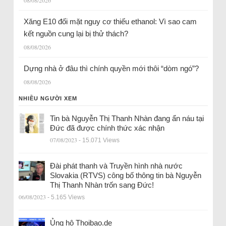
08/08/2026
Xăng E10 đối mặt nguy cơ thiếu ethanol: Vì sao cam
kết nguồn cung lại bị thử thách?
08/08/2026
Dựng nhà ở đâu thì chính quyền mới thôi “dòm ngó”?
08/08/2026
NHIỀU NGƯỜI XEM
Tin bà Nguyễn Thị Thanh Nhàn đang ẩn náu tại
Đức đã được chính thức xác nhận
07/08/2023
- 15.071 Views
Đài phát thanh và Truyền hình nhà nước
Slovakia (RTVS) công bố thông tin bà Nguyễn
Thị Thanh Nhàn trốn sang Đức!
06/08/2023
- 5.165 Views
Ủng hộ Thoibao.de