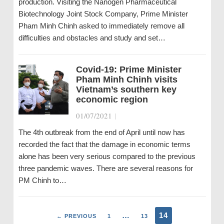
production. Visiting the Nanogen Pharmaceutical
Biotechnology Joint Stock Company, Prime Minister
Pham Minh Chinh asked to immediately remove all
difficulties and obstacles and study and set…
Covid-19: Prime Minister
Pham Minh Chinh visits
Vietnam’s southern key
economic region
01/07/2021
|
The 4th outbreak from the end of April until now has
recorded the fact that the damage in economic terms
alone has been very serious compared to the previous
three pandemic waves. There are several reasons for
PM Chinh to…
…
14
← PREVIOUS
1
13