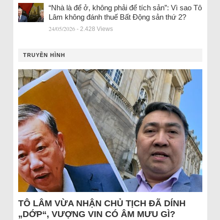
“Nhà là để ở, không phải để tích sản”: Vì sao Tô
Lâm không đánh thuế Bất Động sản thứ 2?
24/05/2026
- 2.428 Views
TRUYỀN HÌNH
TÔ LÂM VỪA NHẬN CHỦ TỊCH ĐÃ DÍNH
„DỚP“, VƯỢNG VIN CÓ ÂM MƯU GÌ?