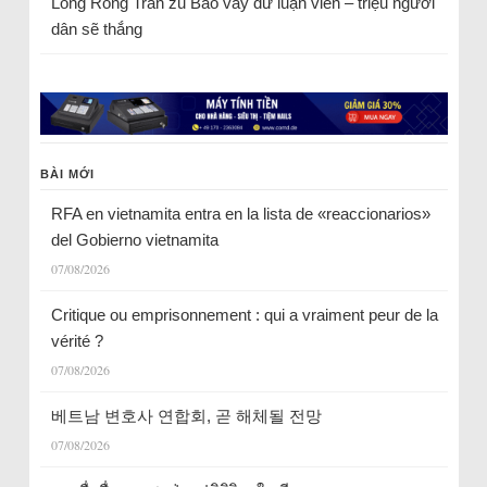
Long Rồng Trần
zu
Bao vây dư luận viên – triệu người
dân sẽ thắng
BÀI MỚI
RFA en vietnamita entra en la lista de «reaccionarios»
del Gobierno vietnamita
07/08/2026
Critique ou emprisonnement : qui a vraiment peur de la
vérité ?
07/08/2026
베트남 변호사 연합회, 곧 해체될 전망
07/08/2026