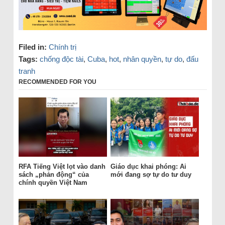
Filed in:
Chính trị
Tags:
chống độc tài
,
Cuba
,
hot
,
nhân quyền
,
tự do
,
đấu
tranh
RECOMMENDED FOR YOU
RFA Tiếng Việt lọt vào danh
Giáo dục khai phóng: Ai
sách „phản động“ của
mới đang sợ tự do tư duy
chính quyền Việt Nam