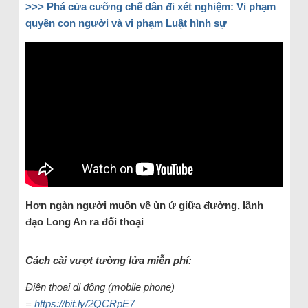
>>>
Phá cửa cưỡng chế dân đi xét nghiệm: Vi phạm
quyền con người và vi phạm Luật hình sự
Hơn ngàn người muốn về ùn ứ giữa đường, lãnh
đạo Long An ra đối thoại
Cách cài vượt tường lửa miễn phí:
Điện thoại di động (mobile phone)
=
https://bit.ly/2QCRpE7