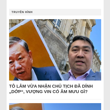
TRUYỀN HÌNH
TÔ LÂM VỪA NHẬN CHỦ TỊCH ĐÃ DÍNH
„DỚP“, VƯỢNG VIN CÓ ÂM MƯU GÌ?