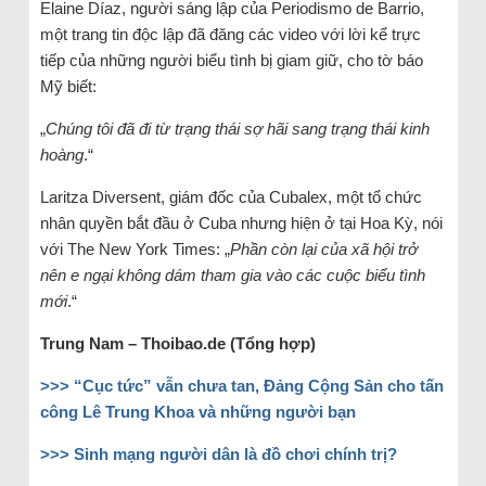
Elaine Díaz, người sáng lập của Periodismo de Barrio,
một trang tin độc lập đã đăng các video với lời kể trực
tiếp của những người biểu tình bị giam giữ, cho tờ báo
Mỹ biết:
„
Chúng tôi đã đi từ trạng thái sợ hãi sang trạng thái kinh
hoàng
.“
Laritza Diversent, giám đốc của Cubalex, một tổ chức
nhân quyền bắt đầu ở Cuba nhưng hiện ở tại Hoa Kỳ, nói
với The New York Times: „
Phần còn lại của xã hội trở
nên e ngại không dám tham gia vào các cuộc biểu tình
mới
.“
Trung Nam – Thoibao.de (Tổng hợp)
>>>
“Cục tức” vẫn chưa tan, Đảng Cộng Sản cho tấn
công Lê Trung Khoa và những người bạn
>>>
Sinh mạng người dân là đồ chơi chính trị?