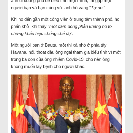
anh đi xuống phố để biểu tình một mình, thì gặp một
người bạn và bạn cùng với anh hô vang “
Tự do
!”
Khi họ đến gần một công viên ở trung tâm thành phố, họ
phấn khởi khi thấy “
một đám đông phản kháng hô to
những khẩu hiệu chống chế độ
”.
Một người bạn ở Bauta, một thị xã nhỏ ở phía tây
Havana, nói, thoạt đầu ông ngại tham gia biểu tình vì một
trong ba con của ông nhiễm Covid-19, cho nên ông
không muốn lây bệnh cho người khác.