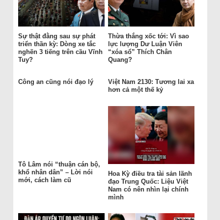
Sự thật đằng sau sự phát
Thừa thắng xốc tới: Vì sao
triển thần kỳ: Dòng xe tắc
lực lượng Dư Luận Viên
nghẽn 3 tiếng trên cầu Vĩnh
“xóa sổ” Thích Chân
Tuy?
Quang?
Công an cũng nói đạo lý
Việt Nam 2130: Tương lai xa
hơn cả một thế kỷ
Tô Lâm nói “thuận cán bộ,
khổ nhân dân” – Lời nói
Hoa Kỳ điều tra tài sản lãnh
mới, cách làm cũ
đạo Trung Quốc: Liệu Việt
Nam có nên nhìn lại chính
mình