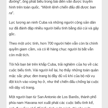
đường
”, ông phát biểu trong bài diễn văn được truyền
hình trên toàn quốc. “
Mệnh lệnh chiến đấu đã được ban
ra
”.
Lực lượng an ninh Cuba và những người cộng sản dân
sự đã đánh đập nhiều người biểu tình bằng dùi cùi và gậy
gộc.
Theo một ước tính, hơn 700 người hiện vẫn còn bị chính
quyền giam cầm, và có lẽ hàng chục người bị bắt vẫn
còn mất tích.
Tôi hỏi bạn bè trên khắp Cuba, trải nghiệm của họ về các
cuộc biểu tình. Vài người kể lại, họ thấy những toán quân
mặc sắc phục đen trang bị đầy đủ vũ khí của bộ nội vụ
đột kích vào vùng họ ở, như thể chiến đấu chống lại cuộc
nổi dậy vũ trang.
Một người bạn từ San Antonio de Los Banõs, thành phố
phía nam Havana nơi xuất phát các cuộc biểu tình kể,