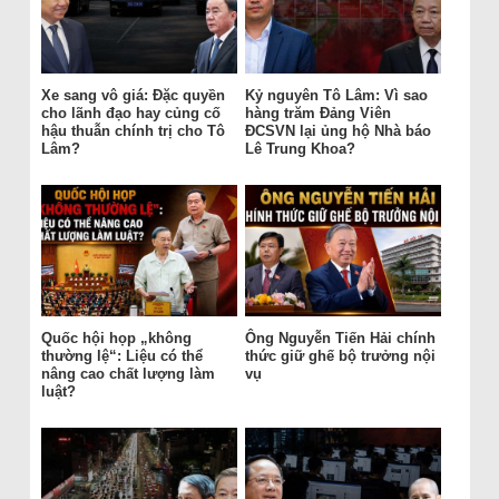
Xe sang vô giá: Đặc quyền
Kỷ nguyên Tô Lâm: Vì sao
cho lãnh đạo hay củng cố
hàng trăm Đảng Viên
hậu thuẫn chính trị cho Tô
ĐCSVN lại ủng hộ Nhà báo
Lâm?
Lê Trung Khoa?
Quốc hội họp „không
Ông Nguyễn Tiến Hải chính
thường lệ“: Liệu có thể
thức giữ ghế bộ trưởng nội
nâng cao chất lượng làm
vụ
luật?