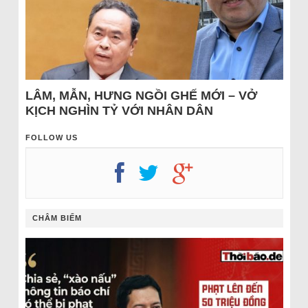
LÂM, MẪN, HƯNG NGỒI GHẾ MỚI – VỞ
KỊCH NGHÌN TỶ VỚI NHÂN DÂN
FOLLOW US
CHÂM BIẾM