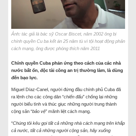
Ảnh: tác giả là bác sỹ Oscar Biscet, năm 2002 ông bị
chính quyền Cu ba kết án 25 năm tù vì tội hoạt động phản
cách mạng, ông được phóng thích năm 2011
Chính quyền Cuba phản ứng theo cách của các nhà
nước bất ổn, độc tài công an trị thường làm, là dùng
đến bạo lực.
Miguel Díaz-Canel, người đứng đầu chính phủ Cuba đã
ra lệnh cho các công dân “
chiến đấu
” chống lại những
người biểu tình và thúc giục những người trung thành
cộng sản “
bảo vệ
” mãnh liệt cách mạng.
“
Chúng tôi kêu gọi tất cả những nhà cách mạng trên khắp
cả nước, tất cả những người cộng sản, hãy xuống