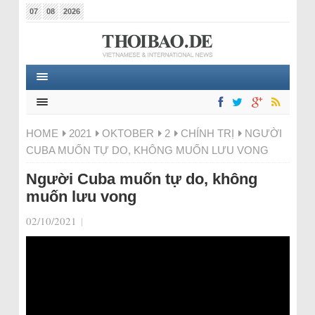
07
08
2026
HOME
2021
OKTOBER
2
CHÍNH TRỊ
NGƯỜI
CUBA MUỐN TỰ DO, KHÔNG MUỐN LƯU VONG
Người Cuba muốn tự do, không
muốn lưu vong
02/10/2021
|