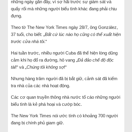
những ngày gần đây, vì sợ hãi trước sự giám sát và
quấy rối mà những người biểu tình khác đang phải chịu
đựng.
Theo tờ The New York Times ngày 28/7, ông González,
37 tuổi, cho biết: „
Bất cứ lúc nào họ cũng có thể xuất hiện
trước cửa nhà tôi
.“
Hai tuần trước, nhiều người Cuba đã thể hiện lòng dũng
cảm khi họ đổ ra đường, hô vang „
Đả đảo chế độ độc
tài
!“ và „
Chúng tôi không sợ
!“
Nhưng hàng trăm người đã bị bắt giữ, cảnh sát đã kiểm
tra nhà của các nhà hoạt động.
Các cơ quan truyền thông nhà nước tố cáo những người
biểu tình là kẻ phá hoại và cướp bóc.
The New York Times nói ước tính có khoảng 700 người
đang bị chính phủ giam giữ.