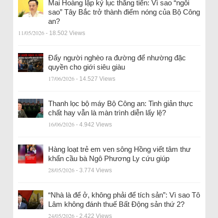
Mai Hoàng lập kỷ lục thăng tiến: Vì sao “ngôi
sao” Tây Bắc trở thành điểm nóng của Bộ Công
an?
11/05/2026
- 18.502 Views
Đẩy người nghèo ra đường để nhường đặc
quyền cho giới siêu giàu
17/06/2026
- 14.527 Views
Thanh lọc bộ máy Bộ Công an: Tinh giản thực
chất hay vẫn là màn trình diễn lấy lệ?
16/06/2026
- 4.942 Views
Hàng loạt trẻ em ven sông Hồng viết tâm thư
khẩn cầu bà Ngô Phương Ly cứu giúp
28/05/2026
- 3.774 Views
“Nhà là để ở, không phải để tích sản”: Vì sao Tô
Lâm không đánh thuế Bất Động sản thứ 2?
24/05/2026
- 2.422 Views