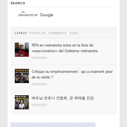
SEARCH
LATEST
POPULAR
COMMENTS
TAGS
RFA en vietnamita entra en la lista de
«reaccionarios» del Gobierno vietnamita
07/08/2026
Critique ou emprisonnement : qui a vraiment peur
de la vérité ?
07/08/2026
베트남 변호사 연합회, 곧 해체될 전망
07/08/2026