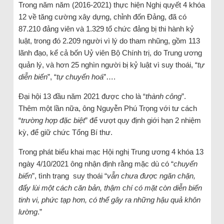
Trong năm năm (2016-2021) thực hiện Nghị quyết 4 khóa
12 về tăng cường xây dựng, chỉnh đốn Đảng, đã có
87.210 đảng viên và 1.329 tổ chức đảng bị thi hành kỷ
luật, trong đó 2.209 người vì lý do tham nhũng, gồm 113
lãnh đạo, kể cả bốn Uỷ viên Bộ Chính trị, do Trung ương
quản lý, và hơn 25 nghìn người bị kỷ luật vì suy thoái, “
tự
diễn biến
”, “
tự chuyển hoá
”….
Đại hội 13 đầu năm 2021 được cho là “
thành công
”.
Thêm một lần nữa, ông Nguyễn Phú Trọng với tư cách
“
trường hợp đặc biệt
” để vượt quy định giới hạn 2 nhiệm
kỳ, để giữ chức Tổng Bí thư.
Trong phát biểu khai mạc Hội nghị Trung ương 4 khóa 13
ngày 4/10/2021 ông nhận định rằng mặc dù có “
chuyển
biến
”, tình trạng suy thoái “
vẫn chưa được ngăn chặn,
đẩy lùi một cách căn bản, thậm chí có mặt còn diễn biến
tinh vi, phức tạp hơn, có thể gây ra những hậu quả khôn
lường
.”