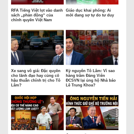
RFA Tiếng Việt lọt vào danh
Giáo dục khai phóng: Ai
sách „phản động“ của
mới đang sợ tự do tư duy
chính quyền Việt Nam
Xe sang vô giá: Đặc quyền
Kỷ nguyên Tô Lâm: Vì sao
cho lãnh đạo hay củng cố
hàng trăm Đảng Viên
hậu thuẫn chính trị cho Tô
ĐCSVN lại ủng hộ Nhà báo
Lâm?
Lê Trung Khoa?