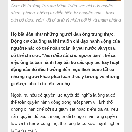
Ảnh: Bộ trưởng Trương Minh Tuấn, tác giả của quyển
sách “phòng, chống tự diễn biến tự chuyển hóa…trong
cán bộ đảng viên” đã bị đi tù vì nhận hối lộ và tham nhũng
Họ bắt đầu như những người đàn ông trung thực.
Động cơ của ông ta khi muốn chỉ đạo hành động của
người khác có thể hoàn toàn là yêu nước và vị tha,
có thể chỉ ước “
làm điều tốt cho người dân
”, kể cả
việc ông ta ban hành hay bãi bỏ các quy tắc hay hoạt
động nào đó đều hướng đến mục đích buộc tất cả
những người khác phải tuân theo ý tưởng về những
gì được cho là tốt đối với họ.
Ngoài ra, nếu có quyền lực tuyệt đối nghĩa là ông ta có
thể toàn quyền hành động trong một phạm vi lãnh thổ,
không bị hạn chế bởi sự giám sát hoặc kiểm tra và, nếu
nắm quyền đủ lâu, thì ông ta dễ bị ngộ nhận rằng quyền
lực và trí tuệ là cùng một thứ, ông ta có sức mạnh nghĩa
là “
anh minh
”.