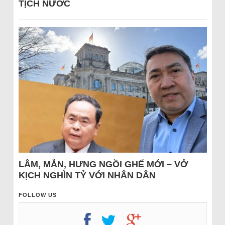
TỊCH NƯỚC
LÂM, MẪN, HƯNG NGỒI GHẾ MỚI – VỞ
KỊCH NGHÌN TỶ VỚI NHÂN DÂN
FOLLOW US