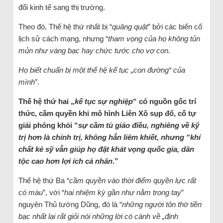
đổi kinh tế sang thị trường.
Theo đó, Thế hệ thứ nhất bị “
quăng quật
” bởi các biến cố
lịch sử cách mạng, nhưng “
tham vọng
của họ không tủn
mủn như vàng bạc hay chức tước cho vợ con.
Họ biết chuẩn bị một thế hệ kế tục „con đường“ của
mình
”.
Thế hệ thứ hai „
kế tục sự nghiệp
“ có nguồn gốc trí
thức, cầm quyền khi mô hình Liên Xô sụp đổ, cố tự
giải phóng khỏi “
sự cầm tù giáo điều, nghiêng về kỹ
trị hơn là chính trị, không hẳn liêm khiết, nhưng “khí
chất kẻ sỹ vẫn giúp họ đặt khát vọng quốc gia, dân
tộc cao hơn lợi ích cá nhân
.”
Thế hệ thứ Ba “
cầm quyền vào thời điểm quyền lực rất
có màu
”, với “
hai nhiệm kỳ gần như nằm trong tay
”
nguyên Thủ tướng Dũng, đó là “
những người tôn thờ tiền
bạc nhất lại rất giỏi nói những lời có cánh về „định