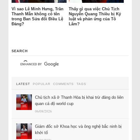
Vì sao Lê Minh Hưng, Trần
Thấy gì qua việc Chủ Tịch
Thanh Mẫn không có tên
Nguyễn Quang Thiều bị Kỷ
trong Ban Sửa đổi Điều Lệ
luật và phản ứng của Tô
Đảng?
Lâm?
SEARCH
LATEST
POPULAR
COMMENTS
TAGS
Chủ tịch xã ở Thanh Hóa bị khai trừ đảng do liên
quan cá độ world cup
06/08/2026
Giám đốc sở Khoa học và ông nghệ bắc ninh bị
khởi tố