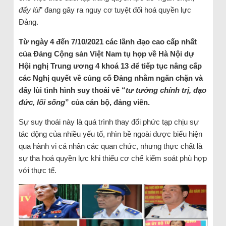
đẩy lùi
” đang gây ra nguy cơ tuyệt đối hoá quyền lực
Đảng.
Từ ngày 4 đến 7/10/2021 các lãnh đạo cao cấp nhất
của Đảng Cộng sản Việt Nam tụ họp về Hà Nội dự
Hội nghị Trung ương 4 khoá 13 để tiếp tục nâng cấp
các Nghị quyết về củng cố Đảng nhằm ngăn chặn và
đẩy lùi tình hình suy thoái về “
tư tưởng chính trị, đạo
đức, lối sống
” của cán bộ, đảng viên.
Sự suy thoái này là quá trình thay đổi phức tạp chịu sự
tác động của nhiều yếu tố, nhìn bề ngoài được biểu hiện
qua hành vi cá nhân các quan chức, nhưng thực chất là
sự tha hoá quyền lực khi thiếu cơ chế kiểm soát phù hợp
với thực tế.