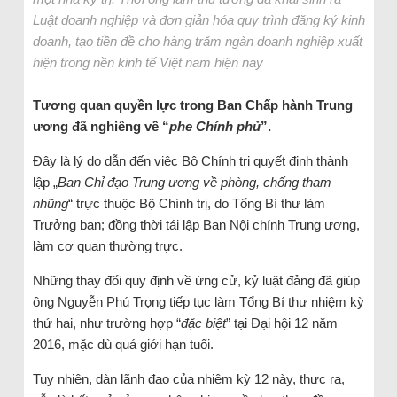
Luật doanh nghiệp và đơn giản hóa quy trình đăng ký kinh
doanh, tạo tiền đề cho hàng trăm ngàn doanh nghiệp xuất
hiện trong nền kinh tế Việt nam hiện nay
Tương quan quyền lực trong Ban Chấp hành Trung
ương đã nghiêng về “
phe Chính phủ
”.
Đây là lý do dẫn đến việc Bộ Chính trị quyết định thành
lập „
Ban Chỉ đạo Trung ương về phòng, chống tham
nhũng
“ trực thuộc Bộ Chính trị, do Tổng Bí thư làm
Trưởng ban; đồng thời tái lập Ban Nội chính Trung ương,
làm cơ quan thường trực.
Những thay đổi quy định về ứng cử, kỷ luật đảng đã giúp
ông Nguyễn Phú Trọng tiếp tục làm Tổng Bí thư nhiệm kỳ
thứ hai, như trường hợp “
đặc biệt
” tại Đại hội 12 năm
2016, mặc dù quá giới hạn tuổi.
Tuy nhiên, dàn lãnh đạo của nhiệm kỳ 12 này, thực ra,