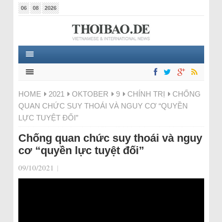
06
08
2026
HOME
2021
OKTOBER
9
CHÍNH TRỊ
CHỐNG
QUAN CHỨC SUY THOÁI VÀ NGUY CƠ “QUYỀN
LỰC TUYỆT ĐỐI”
Chống quan chức suy thoái và nguy
cơ “quyền lực tuyệt đối”
09/10/2021
|