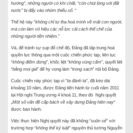
hướng“, những người có khí chất, “còn chút lòng với đất
nước” bị đẩy vào nhóm thiểu số.
“
Thế hệ này “
không chỉ tự tha hoá mình về mặt con người,
mà còn làm vô hiệu các nỗ lực cải cách thể chế của
những người tiền nhiệm
.”
Và, để tránh sự sụp đổ chế độ, Đảng đã tập trung hoá
quyền lực thông qua một cuộc chiến phức tạp, liên tục
“
không điểm dừng
”, khốc liệt “
không vùng cấm
”, quyết liệt
“
bằng mọi giá
” để hy vọng làm “
trong sạch
” nội bộ Đảng.
Cuộc chiến này phức tạp vì “
ta đánh ta
”, đã kéo dài
khoảng 10 năm, được Đảng tiến hành từ cuối năm 2011
tại Hội nghị Trung ương 4 khoá 11, theo đó Nghị quyết
„
Một số vấn đề cấp bách về xây dựng Đảng hiện nay
“
được ban hành.
Việc thực hiện Nghị quyết này đã không “
suôn sẻ
” với
trường hợp “
không thể kỷ luật
” nguyên thủ tướng Nguyễn