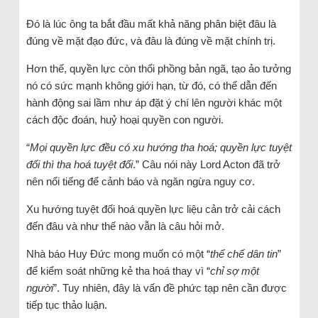
Đó là lúc ông ta bắt đầu mất khả năng phân biệt đâu là
đúng về mặt đạo đức, và đâu là đúng về mặt chính trị.
Hơn thế, quyền lực còn thổi phồng bản ngã, tạo ảo tưởng
nó có sức mạnh không giới hạn, từ đó, có thể dẫn đến
hành động sai lầm như áp đặt ý chí lên người khác một
cách độc đoán, huỷ hoại quyền con người.
“
Mọi quyền lực đều có xu hướng tha hoá; quyền lực tuyệt
đối thì tha hoá tuyệt đối
.” Câu nói này Lord Acton đã trở
nên nổi tiếng để cảnh báo và ngăn ngừa nguy cơ.
Xu hướng tuyệt đối hoá quyền lực liệu cản trở cải cách
đến đâu và như thế nào vẫn là câu hỏi mở.
Nhà báo Huy Đức mong muốn có một “
thể chế dân tin
”
để kiểm soát những kẻ tha hoá thay vì “
chỉ sợ một
người
”. Tuy nhiên, đây là vấn đề phức tạp nên cần được
tiếp tục thảo luận.