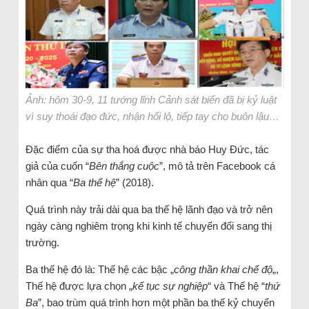
Ảnh: hôm 30-9, 11 tướng lĩnh Cảnh sát biển đã bị kỷ luật
vì suy thoái đạo đức, nhận hối lộ, tiếp tay cho buôn lậu…
Đặc điểm của sự tha hoá được nhà báo Huy Đức, tác
giả của cuốn “
Bên thắng cuộc
”, mô tả trên Facebook cá
nhân qua “
Ba thế hệ
” (2018).
Quá trình này trải dài qua ba thế hệ lãnh đạo và trở nên
ngày càng nghiêm trọng khi kinh tế chuyển đổi sang thị
trường.
Ba thế hệ đó là: Thế hệ các bậc „
công thần khai chế độ
„,
Thế hệ được lựa chọn „
kế tục sự nghiệp
“ và Thế hệ “
thứ
Ba
”, bao trùm quá trình hơn một phần ba thế kỷ chuyển