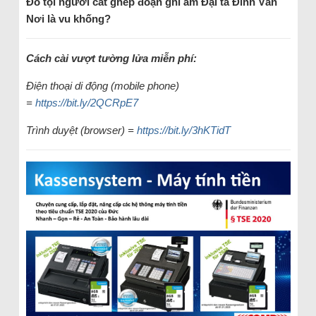
Đổ tội người cắt ghép đoạn ghi âm Đại tá Đinh Văn
Nơi là vu khống?
Cách cài vượt tường lửa miễn phí:
Điện thoại di động (mobile phone)
=
https://bit.ly/2QCRpE7
Trình duyệt (browser) =
https://bit.ly/3hKTidT