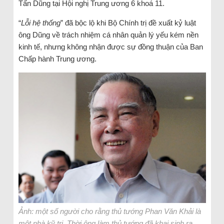
Tấn Dũng tại Hội nghị Trung ương 6 khoá 11.
“
Lỗi hệ thống
” đã bộc lộ khi Bộ Chính trị đề xuất kỷ luật
ông Dũng về trách nhiệm cá nhân quản lý yếu kém nền
kinh tế, nhưng không nhận được sự đồng thuận của Ban
Chấp hành Trung ương.
Ảnh: một số người cho rằng thủ tướng Phan Văn Khải là
một nhà kỹ trị. Thời ông làm thủ tướng đã khai sinh ra