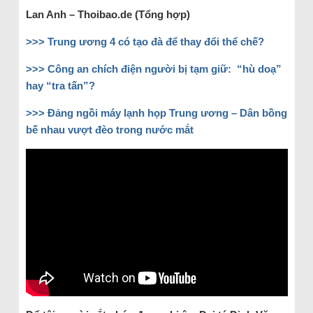
Lan Anh – Thoibao.de (Tổng hợp)
>>> Trung ương 4 có tạo đà để thay đổi thể chế?
>>> Công an chích điện người bị tạm giữ: “hù doạ”
hay “tra tấn”?
>>> Đảng ngồi máy lạnh họp Trung ương – Dân bồng
bế nhau vượt đèo trong nước mắt