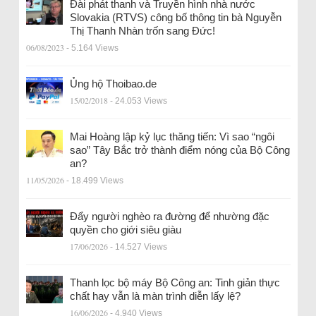
Đài phát thanh và Truyền hình nhà nước
Slovakia (RTVS) công bố thông tin bà Nguyễn
Thị Thanh Nhàn trốn sang Đức!
06/08/2023
- 5.164 Views
Ủng hộ Thoibao.de
15/02/2018
- 24.053 Views
Mai Hoàng lập kỷ lục thăng tiến: Vì sao “ngôi
sao” Tây Bắc trở thành điểm nóng của Bộ Công
an?
11/05/2026
- 18.499 Views
Đẩy người nghèo ra đường để nhường đặc
quyền cho giới siêu giàu
17/06/2026
- 14.527 Views
Thanh lọc bộ máy Bộ Công an: Tinh giản thực
chất hay vẫn là màn trình diễn lấy lệ?
16/06/2026
- 4.940 Views