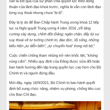
vẫn là kết quả của sự phân chia quyền lực theo đồng
thuận của lãnh đạo khoá trước, nghĩa là vẫn còn lãnh đạo
từng suy thoái nhưng chưa “
bị lộ
”.
Đây là lý do để Ban Chấp hành Trung ương khoá 12 tiếp
tục ra Nghị quyết Trung ương 4 năm 2016 „
Về tăng
cường xây dựng, chỉnh đốn Đảng; ngăn chặn, đẩy lùi sự
suy thoái về tư tưởng chính trị, đạo đức, lối sống, những
biểu hiện „tự diễn biến“, „tự chuyển hoá“ trong nội bộ
.“
Cuộc chiến chống tham nhũng trở nên khốc liệt, “
không
vùng cấm
”. Nhiều quy định của Đảng được sửa đổi hoặc
ban hành hướng đến tập trung quyền lực cao hơn cho Bộ
Chính trị và người đứng đầu.
Mới đây, ngày 16/9/2021, Bộ Chính trị ban hành quyết
định bổ sung chức năng, nhiệm vụ phòng, chống tiêu cực
cho Ban Chỉ đạo.