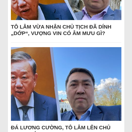
TÔ LÂM VỪA NHẬN CHỦ TỊCH ĐÃ DÍNH
„DỚP“, VƯỢNG VIN CÓ ÂM MƯU GÌ?
ĐÁ LƯƠNG CƯỜNG, TÔ LÂM LÊN CHỦ