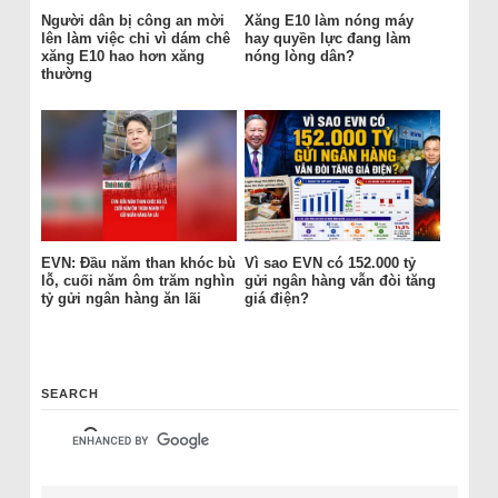
Người dân bị công an mời
Xăng E10 làm nóng máy
lên làm việc chỉ vì dám chê
hay quyền lực đang làm
xăng E10 hao hơn xăng
nóng lòng dân?
thường
EVN: Đầu năm than khóc bù
Vì sao EVN có 152.000 tỷ
lỗ, cuối năm ôm trăm nghìn
gửi ngân hàng vẫn đòi tăng
tỷ gửi ngân hàng ăn lãi
giá điện?
SEARCH