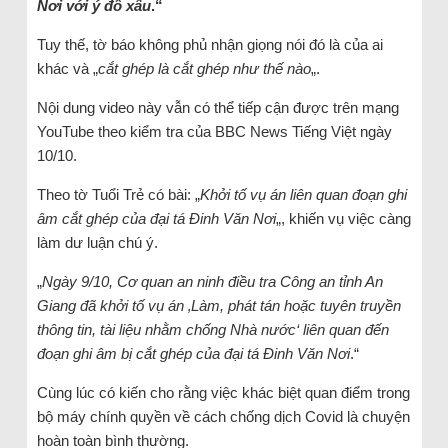
Nơi với ý đồ xấu
.“
Tuy thế, tờ báo không phủ nhận giọng nói đó là của ai
khác và „
cắt ghép là cắt ghép như thế nào
„.
Nội dung video này vẫn có thể tiếp cận được trên mạng
YouTube theo kiểm tra của BBC News Tiếng Việt ngày
10/10.
Theo tờ Tuổi Trẻ có bài: „
Khởi tố vụ án liên quan đoạn ghi
âm cắt ghép của đại tá Đinh Văn Nơi
„, khiến vụ việc càng
làm dư luận chú ý.
„
Ngày 9/10, Cơ quan an ninh điều tra Công an tỉnh An
Giang đã khởi tố vụ án ‚Làm, phát tán hoặc tuyên truyền
thông tin, tài liệu nhằm chống Nhà nước‘ liên quan đến
đoạn ghi âm bị cắt ghép của đại tá Đinh Văn Nơi
.“
Cùng lúc có kiến cho rằng việc khác biệt quan điểm trong
bộ máy chính quyền về cách chống dịch Covid là chuyện
hoàn toàn bình thường.