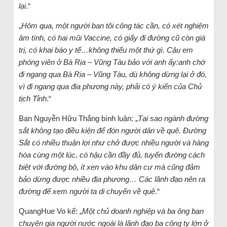
lại
.“
„
Hôm qua, một người bạn tôi công tác cần, có xét nghiệm
âm tính, có hai mũi Vaccine, có giấy đi đường cũ còn giá
trị, có khai báo y tế…không thiếu một thứ gì. Cậu em
phóng viên ở Bà Rịa – Vũng Tàu bảo với anh ấy:anh chớ
đi ngang qua Bà Rịa – Vũng Tàu, dù không dừng lại ở đó,
vì đi ngang qua địa phương này, phải có ý kiến của Chủ
tịch Tỉnh
.“
Bạn Nguyễn Hữu Thắng bình luận: „
Tại sao ngành đường
sắt không tạo điều kiện để đón người dân về quê. Đường
Sắt có nhiều thuận lợi như chở được nhiều người và hàng
hóa cùng một lúc, có hậu cần đầy đủ, tuyến đường cách
biệt với đường bộ, ít xen vào khu dân cư mà cũng đảm
bảo dừng được nhiều địa phương… Các lãnh đạo nên ra
đường để xem người ta di chuyển về quê
.“
QuangHue Vo kể: „
Một chủ doanh nghiệp và ba ông bạn
chuyên gia người nước ngoài là lãnh đạo ba công ty lớn ở