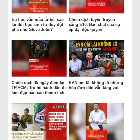
Ép học văn mẫu từ bé, sao
Chiến dịch tuyên truyền
lại đòi học sinh tư duy đột
xăng E10: Bản chất của sự
phá như Steve Jobs?
áp đặt độc quyền
Chiến dịch 45 ngày đêm tại
EVN ôm lãi khổng lồ nhưng
TP.HCM: Trò hề hành dân để
hóa đơn dân vẫn tăng vọt
làm đẹp báo cáo thành tích