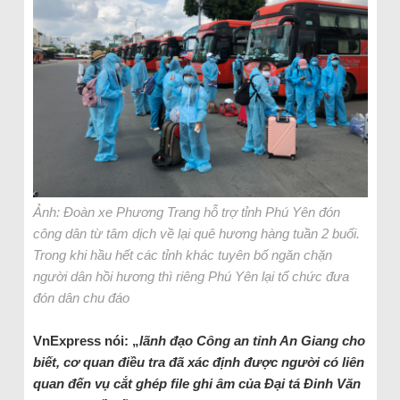
Ảnh: Đoàn xe Phương Trang hỗ trợ tỉnh Phú Yên đón
công dân từ tâm dịch về lại quê hương hàng tuần 2 buổi.
Trong khi hầu hết các tỉnh khác tuyên bố ngăn chặn
người dân hồi hương thì riêng Phú Yên lại tổ chức đưa
đón dân chu đáo
VnExpress nói: „
lãnh đạo Công an tỉnh An Giang cho
biết, cơ quan điều tra đã xác định được người có liên
quan đến vụ cắt ghép file ghi âm của Đại tá Đinh Văn