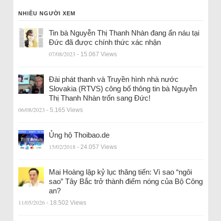
NHIỀU NGƯỜI XEM
Tin bà Nguyễn Thị Thanh Nhàn đang ẩn náu tại
Đức đã được chính thức xác nhận
07/08/2023
- 15.067 Views
Đài phát thanh và Truyền hình nhà nước
Slovakia (RTVS) công bố thông tin bà Nguyễn
Thị Thanh Nhàn trốn sang Đức!
06/08/2023
- 5.165 Views
Ủng hộ Thoibao.de
15/02/2018
- 24.057 Views
Mai Hoàng lập kỷ lục thăng tiến: Vì sao “ngôi
sao” Tây Bắc trở thành điểm nóng của Bộ Công
an?
11/05/2026
- 18.502 Views