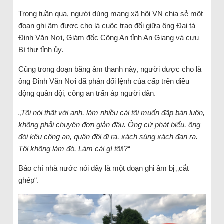
Trong tuần qua, người dùng mạng xã hội VN chia sẻ một
đoạn ghi âm được cho là cuộc trao đổi giữa ông Đại tá
Đinh Văn Nơi, Giám đốc Công An tỉnh An Giang và cựu
Bí thư tỉnh ủy.
Cũng trong đoạn băng âm thanh này, người được cho là
ông Đinh Văn Nơi đã phản đối lệnh của cấp trên điều
động quân đội, công an trấn áp người dân.
„
Tôi nói thật với anh, làm nhiều cái tôi muốn đập bàn luôn,
không phải chuyện đơn giản đâu. Ông cứ phát biểu, ông
đòi kêu công an, quân đội đi ra, xách súng xách đạn ra.
Tôi không làm đó. Làm cái gì tôi
!?“
Báo chí nhà nước nói đây là một đoạn ghi âm bị „cắt
ghép“.