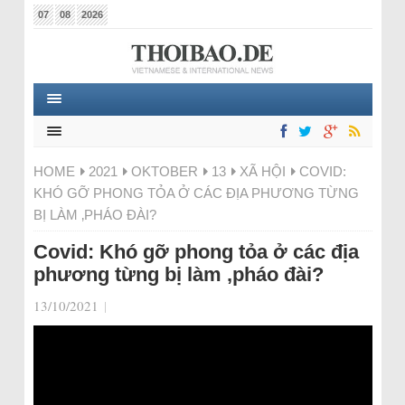
07
08
2026
HOME
2021
OKTOBER
13
XÃ HỘI
COVID:
KHÓ GỠ PHONG TỎA Ở CÁC ĐỊA PHƯƠNG TỪNG
BỊ LÀM ‚PHÁO ĐÀI?
Covid: Khó gỡ phong tỏa ở các địa
phương từng bị làm ‚pháo đài?
13/10/2021
|