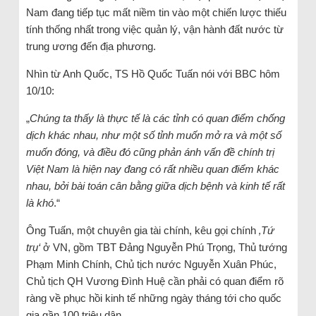
Nam đang tiếp tục mất niềm tin vào một chiến lược thiếu
tính thống nhất trong việc quản lý, vận hành đất nước từ
trung ương đến địa phương.
Nhìn từ Anh Quốc, TS Hồ Quốc Tuấn nói với BBC hôm
10/10:
„
Chúng ta thấy là thực tế là các tỉnh có quan điểm chống
dịch khác nhau, như một số tỉnh muốn mở ra và một số
muốn đóng, và điều đó cũng phản ánh vấn đề chính trị
Việt Nam là hiện nay đang có rất nhiều quan điểm khác
nhau, bởi bài toán cân bằng giữa dịch bệnh và kinh tế rất
là khó
.“
Ông Tuấn, một chuyên gia tài chính, kêu gọi chính
‚Tứ
trụ‘
ở VN, gồm TBT Đảng Nguyễn Phú Trọng, Thủ tướng
Phạm Minh Chính, Chủ tịch nước Nguyễn Xuân Phúc,
Chủ tịch QH Vương Đình Huệ cần phải có quan điểm rõ
ràng về phục hồi kinh tế những ngày tháng tới cho quốc
gia gần 100 triệu dân.