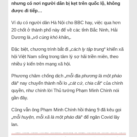
nhưng có nơi người dân bị kẹt trên quốc lộ, không
được đi tiếp…
Ví dụ có người dân Hà Nội cho BBC hay, việc qua hơn
20 chốt ở thành phố này để về các tỉnh Bắc Ninh, Hải
Dương là „
vô cùng khó khăn
„.
Đặc biệt, chương trình bắt đi „
cách ly tập trung
“ khiến xã
hội Việt Nam sống trong tâm lý sợ hãi triền miên, theo
nhiều ý kiến trên mạng xã hội.
Phương châm chống dịch „
mỗi địa phương là một pháo
đài
“ nay chuyển thành nỗi lo „
cát cứ, chia cắt
“ của chính
quyền, như chính lời Thủ tướng Phạm Minh Chính nói
gần đây.
Cũng vẫn ông Phạm Minh Chính hồi tháng 9 đã kêu gọi
„
mỗi huyện, mỗi xã là một pháo đài
“ để ngăn Covid lây
lan.