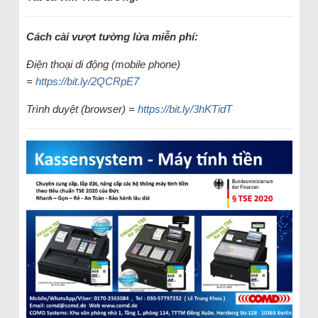
Cách cài vượt tường lửa miễn phí:
Điện thoại di động (mobile phone)
=
https://bit.ly/2QCRpE7
Trình duyệt (browser) =
https://bit.ly/3hKTidT