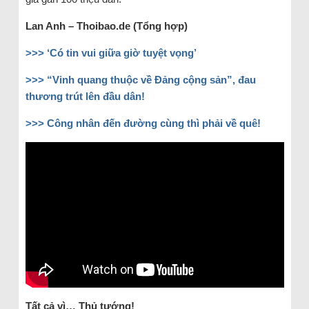
Lan Anh – Thoibao.de (Tổng hợp)
>>> ‘Có tin vui giữa giờ tuyệt vọng’
>>> “Vinh quang thuộc về Đảng cộng sản”, đau
thương trút lên đầu dân!
>>> Công nhân đến đường cùng thì phải về quê!
Tất cả vì… Thủ tướng!