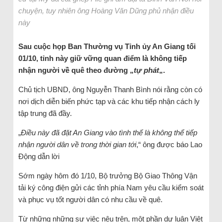
chuyện, tuy nhiên ông Hoàng Văn Dũng phủ nhận điều
này
Sau cuộc họp Ban Thường vụ Tỉnh ủy An Giang tối
01/10, tỉnh này giữ vững quan điểm là không tiếp
nhận người về quê theo đường „
tự phát
„.
Chủ tịch UBND, ông Nguyễn Thanh Bình nói rằng còn có
nơi dịch diễn biến phức tạp và các khu tiếp nhận cách ly
tập trung đã đầy.
„
Điều này đã đặt An Giang vào tình thế là không thể tiếp
nhận người dân về trong thời gian tới
,“ ông được báo Lao
Động dẫn lời
Sớm ngày hôm đó 1/10, Bộ trưởng Bộ Giao Thông Vận
tải ký công điện gửi các tỉnh phía Nam yêu cầu kiểm soát
và phục vụ tốt người dân có nhu cầu về quê.
Từ những những sự việc nêu trên, một phần dư luận Việt