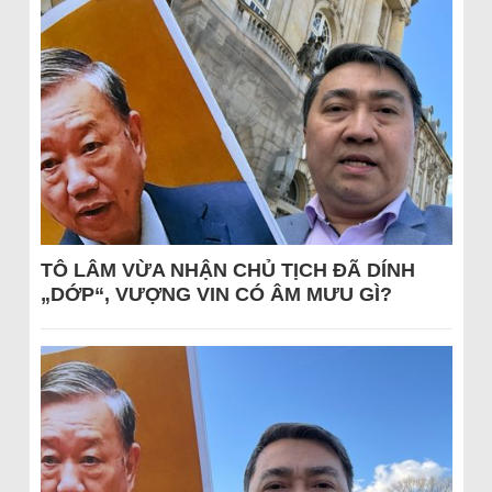
TÔ LÂM VỪA NHẬN CHỦ TỊCH ĐÃ DÍNH
„DỚP“, VƯỢNG VIN CÓ ÂM MƯU GÌ?