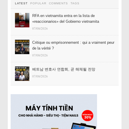
LATEST
POPULAR
COMMENTS
TAGS
RFA en vietnamita entra en la lista de
«reaccionarios» del Gobierno vietnamita
07/08/2026
Critique ou emprisonnement : qui a vraiment peur
de la vérité ?
07/08/2026
베트남 변호사 연합회, 곧 해체될 전망
07/08/2026