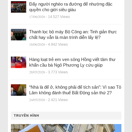
Đẩy người nghèo ra đường để nhường đặc
quyền cho giới siêu giàu
17/06/2026
- 14.527 Views
Thanh lọc bộ máy Bộ Công an: Tinh giản thực
chất hay vẫn là màn trình diễn lấy lệ?
16/06/2026
- 4.942 Views
Hàng loạt trẻ em ven sông Hồng viết tâm thư
khẩn cầu bà Ngô Phương Ly cứu giúp
28/05/2026
- 3.773 Views
“Nhà là để ở, không phải để tích sản”: Vì sao Tô
Lâm không đánh thuế Bất Động sản thứ 2?
24/05/2026
- 2.421 Views
TRUYỀN HÌNH