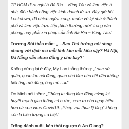
TP HCM đi ra nghỉ ở Bà Rịa – Vũng Tàu và làm việc ở
nhà, điều hành công việc kinh doanh từ xa. Bây giờ hết
Lockdown, đã chích ngừa xong, muốn về lại nhà ở thành
phố và làm việc trực tiếp „bình thường mới“ trong văn
phòng, nay phải xin phép của tỉnh Bà Rịa – Vũng Tàu
.“
Trương Sỏi thắc mắc: „…
Sao Thủ tướng nói sống
chung với dịch mà mỗi tỉnh làm mỗi kiểu vậy? Hà Nội,
Đà Nẵng vẫn chưa đồng ý cho bay
?“
Không dừng lại ở đây, My Lan thẳng thừng: „
Loạn sứ
quân, quan lớn nói đàng, quan nhỏ làm nẻo riết dân không
biết ông mô đúng, ông mô sai
.“
Do Minh nói thêm: „
Chúng ta đang làm đông cứng lại
huyết mạch giao thông cả nước, xem ra còn nguy hiểm
hơn cả con virus Covid19. „Phép vua thua lệ làng“ không
còn là hiện tượng cá biệt
.“
Trống đánh xuôi, kèn thổi ngược ở An Giang?