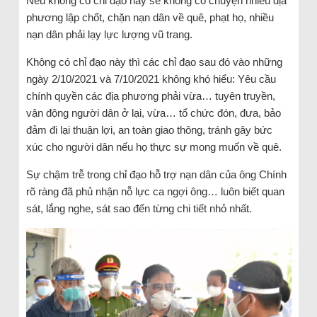
Nếu không có chỉ đạo này sẽ không có chuyện nhiều địa
phương lập chốt, chặn nạn dân về quê, phạt họ, nhiều
nạn dân phải lạy lực lượng vũ trang.
Không có chỉ đạo này thì các chỉ đạo sau đó vào những
ngày 2/10/2021 và 7/10/2021 không khó hiểu: Yêu cầu
chính quyền các địa phương phải vừa… tuyên truyền,
vận động người dân ở lại, vừa… tổ chức đón, đưa, bảo
đảm đi lại thuận lợi, an toàn giao thông, tránh gây bức
xúc cho người dân nếu họ thực sự mong muốn về quê.
Sự chậm trễ trong chỉ đạo hỗ trợ nạn dân của ông Chính
rõ ràng đã phủ nhận nỗ lực ca ngợi ông… luôn biết quan
sát, lắng nghe, sát sao đến từng chi tiết nhỏ nhất.