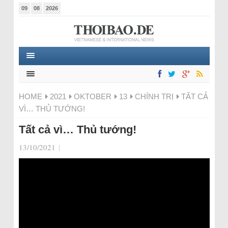
09
08
2026
HOME
2021
OKTOBER
13
CHÍNH TRỊ
TẤT CẢ
VÌ… THỦ TƯỚNG!
Tất cả vì… Thủ tướng!
13/10/2021
|