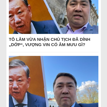
TÔ LÂM VỪA NHẬN CHỦ TỊCH ĐÃ DÍNH
„DỚP“, VƯỢNG VIN CÓ ÂM MƯU GÌ?