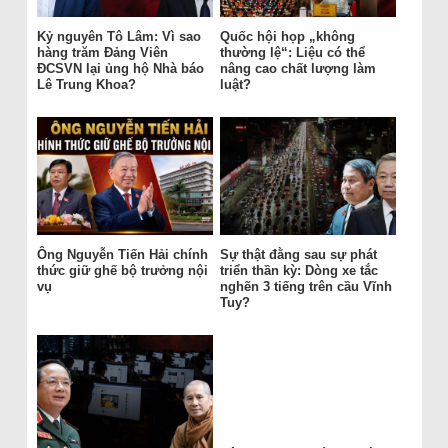
Kỷ nguyên Tô Lâm: Vì sao
Quốc hội họp „không
hàng trăm Đảng Viên
thường lệ“: Liệu có thể
ĐCSVN lại ủng hộ Nhà báo
nâng cao chất lượng làm
Lê Trung Khoa?
luật?
Ông Nguyễn Tiến Hải chính
Sự thật đằng sau sự phát
thức giữ ghế bộ trưởng nội
triển thần kỳ: Dòng xe tắc
vụ
nghẽn 3 tiếng trên cầu Vĩnh
Tuy?