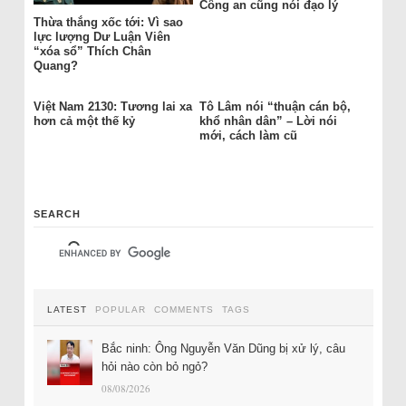
Công an cũng nói đạo lý
Thừa thắng xốc tới: Vì sao
lực lượng Dư Luận Viên
“xóa sổ” Thích Chân
Quang?
Việt Nam 2130: Tương lai xa
Tô Lâm nói “thuận cán bộ,
hơn cả một thế kỷ
khổ nhân dân” – Lời nói
mới, cách làm cũ
SEARCH
LATEST
POPULAR
COMMENTS
TAGS
Bắc ninh: Ông Nguyễn Văn Dũng bị xử lý, câu
hỏi nào còn bỏ ngỏ?
08/08/2026