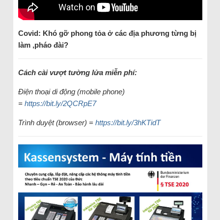
Covid: Khó gỡ phong tỏa ở các địa phương từng bị
làm ‚pháo đài?
Cách cài vượt tường lửa miễn phí:
Điện thoại di động (mobile phone)
=
https://bit.ly/2QCRpE7
Trình duyệt (browser) =
https://bit.ly/3hKTidT