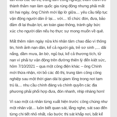
thành thảm nạn làm quốc gia rúng động nhưng phải mất
tới hai ngày, ông Chính mới lập lờ giữa… yêu cầu tiếp tục
vận động người dân ở lại… với… tổ chức đón, đưa, bảo
đảm đi lại thuận lợi, an toàn giao thông, tránh gây bức
xúc cho người dân nếu họ thực sự mong muốn về quê.
Mất thêm năm ngày nữa khi nhân tâm chao đảo vì thông
tin, hình ảnh nạn dân, kể cả người già, trẻ sơ sinh ,… dãi
nắng, dầm mưa, ăn bờ, ngủ bụi, kể cả thương tích, tử
nạn vì phải tự vận động trên đường thiên lý đến kiệt sức,
hôm 7/10/2021 – qua một công điện khác – ông Chính
mới thừa nhận, rời bỏ các đô thị, trung tâm công công
nghiệp sau một thời gian dài bị giam lỏng trong nơi tạm
trú là… nhu cầu chính đáng và chính quyền các địa
phương phải phối hợp đưa, đón nhanh, nhịp nhàng hơn!
Vì sao một cá nhân từng xuất hiện trước công chúng như
một nhân vật… luôn biết quan sát, lắng nghe, sát sao đến
từng chi tiết nhỏ nhất, rảo bước thị sát khắp nơi, bất kể