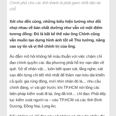
Chính phủ cho các tỉnh thành là phải giam nhốt dân tại
chỗ
Xét cho đến cùng, những biểu hiện tưởng như đối
chọi nhau về bản chất dường như vẫn có một điểm
tương đồng: Đó là bất kể thế nào ông Chính cũng
vẫn muốn tạo dựng hình ảnh tốt về Thủ tướng, nâng
cao uy tín và vị thế chính trị của ông.
Áo đẫm mồ hôi không hề mâu thuẫn với việc chậm chỉ
đạo chính quyền các địa phương phải hỗ trợ nạn dân về
quê. Sở dĩ nhân vật… luôn biết quan sát, lắng nghe, sát
sao đến từng chi tiết nhỏ nhất để thảm nạn kéo dài khiến
cả quốc gia rúng động, mới nhìn nhận đó là… nhu cầu
chính đáng, vì vài giờ trước khi TP.HCM nới lỏng các
biện pháp kiểm soát đi lại, ông đã trót… chỉ đạo: Phải tiếp
tục kiểm soát người ra – vào TP.HCM và các tỉnh Bình
Dương, Đồng Nai, Long An.