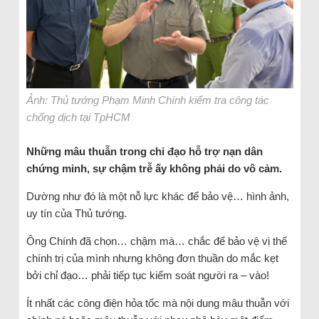
Ảnh: Thủ tướng Phạm Minh Chính kiểm tra công tác
chống dịch tại TpHCM
Những mâu thuẫn trong chỉ đạo hỗ trợ nạn dân
chứng minh, sự chậm trễ ấy không phải do vô cảm.
Dường như đó là một nỗ lực khác để bảo vệ… hình ảnh,
uy tín của Thủ tướng.
Ông Chính đã chọn… chậm mà… chắc để bảo vệ vị thế
chính trị của mình nhưng không đơn thuần do mắc kẹt
bởi chỉ đạo… phải tiếp tục kiểm soát người ra – vào!
Ít nhất các công điện hỏa tốc mà nội dung mâu thuẫn với