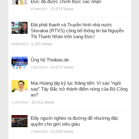
Đức đã được chính thức xác nhận
07/08/2023
- 15.073 Views
Đài phát thanh và Truyền hình nhà nước
Slovakia (RTVS) công bố thông tin bà Nguyễn
Thị Thanh Nhàn trốn sang Đức!
06/08/2023
- 5.165 Views
Ủng hộ Thoibao.de
15/02/2018
- 24.073 Views
Mai Hoàng lập kỷ lục thăng tiến: Vì sao “ngôi
sao” Tây Bắc trở thành điểm nóng của Bộ Công
an?
11/05/2026
- 18.513 Views
Đẩy người nghèo ra đường để nhường đặc
quyền cho giới siêu giàu
17/06/2026
- 14.530 Views