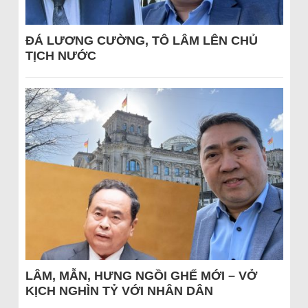
ĐÁ LƯƠNG CƯỜNG, TÔ LÂM LÊN CHỦ
TỊCH NƯỚC
LÂM, MẪN, HƯNG NGỒI GHẾ MỚI – VỞ
KỊCH NGHÌN TỶ VỚI NHÂN DÂN