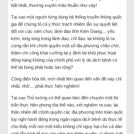
bất nhất, thường xuyên mâu thuẫn như vậy!
Tại sao một người từng dùng hệ thống truyền thông quốc
gia để chứng tỏ cả ý thức trách nhiệm lẫn sự quyết liệt
đối với các viên chức lãnh đạo tỉnh Kiên Giang… yếu
kém, lúng túng trong lãnh đạo, chỉ đạo, lại không tỏ ra
cứng rắn khi chính quyền một số địa phương chần chờ,
thậm chí công khai cưỡng lại ý định tái khôi phục hoạt
động hàng không của chính phủ với lý do dịch bệnh có
thể tái bùng phát hoặc lan rộng?
Công điện hỏa tốc mới nhất liên quan đến vấn đề này chỉ
nhắc nhở… phải thực hiện nghiêm!
Tại sao Thủ tướng có thể quan tâm đến chuyện một thị
trấn thực hiện phong tỏa thế nào, xét nghiệm ra sao, lại
thản nhiên để chính quyền các địa phương trên toàn quốc
tùy nghi hành động trong ngăn ngừa dịch bệnh dù thực tế
cho thấy mỗi nơi một kiểu không chỉ nguy hại cho cả dân
sinh lẫn kinh tế mà còn xâm hại nhân quyền, vi phạm luật