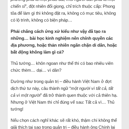
chiến sĩ
”, đột nhiên đổi giọng, chỉ trích thuộc cấp: Phong
tỏa để làm gì thì không đặt ra, không có mục tiêu, không
có lộ trình, không có biện pháp…
Phải chăng cách ứng xử kiểu như vậy đã tạo ra
những… bài học kinh nghiệm nên chính quyền các
địa phương, hoặc thản nhiên ngăn chặn di dân, hoặc
bất động không làm gì cả?
Thủ tướng… khôn ngoan như thế thì có bao nhiêu viên
chức thèm… dại… vì dân?
Dường như trong quản trị – điều hành Việt Nam ở đợt
dịch thứ tư này, câu thành ngữ “
một người vì tất cả, tất
cả vì một người
” đã trở thành quen thuộc với cả thiên hạ.
Nhưng ở Việt Nam thì chỉ đúng vế sau: Tất cả vì… Thủ
tướng!
Nếu chọn cách nghĩ khác sẽ rất khó, thậm chí không thể
giải thích tại sao trong quản trị – điều hành ông Chính lại