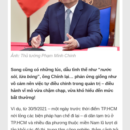
Ảnh: Thủ tướng Phạm Minh Chính
Song cũng có những lúc, dẫu tình thế như “
nước
sôi, lửa bỏng
”, ông Chính lại… phản ứng giống như
vô cảm nên việc tự điều chỉnh trong quản trị – điều
hành vĩ mô vừa chậm chạp, vừa khó hiểu đến mức
bất thường!
Ví dụ, từ 30/9/2021 – một ngày trước thời điểm TP.HCM
nới lỏng các biện pháp hạn chế đi lại – di dân tạm trú ở
TP.HCM và nhiều địa phương thuộc miền Nam lũ lượt di
tản khỏi các đô thị, trung tâm công nghiệp, thảm cảnh trở