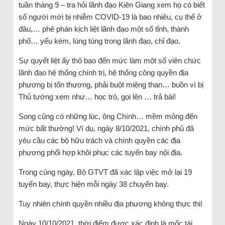
tuần tháng 9 – tra hỏi lãnh đạo Kiên Giang xem họ có biết
số người mới bị nhiễm COVID-19 là bao nhiêu, cụ thể ở
đâu,… phê phán kịch liệt lãnh đạo một số tỉnh, thành
phố… yếu kém, lúng túng trong lãnh đạo, chỉ đạo.
Sự quyết liệt ấy thô bạo đến mức làm một số viên chức
lãnh đạo hệ thống chính trị, hệ thống công quyền địa
phương bị tổn thương, phải buột miệng than… buồn vì bị
Thủ tướng xem như… học trò, gọi lên … trả bài!
Song cũng có những lúc, ông Chính… mềm mỏng đến
mức bất thường! Ví dụ, ngày 8/10/2021, chính phủ đã
yêu cầu các bộ hữu trách và chính quyền các địa
phương phối hợp khôi phục các tuyến bay nội địa.
Trong cùng ngày, Bộ GTVT đã xác lập việc mở lại 19
tuyến bay, thực hiện mỗi ngày 38 chuyến bay.
Tuy nhiên chính quyền nhiều địa phương không thực thi!
Ngày 10/10/2021, thời điểm được xác định là mốc tái