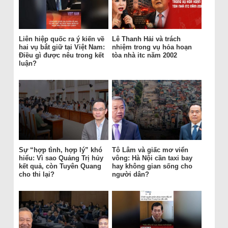
Liên hiệp quốc ra ý kiến về
Lê Thanh Hải và trách
hai vụ bắt giữ tại Việt Nam:
nhiệm trong vụ hỏa hoạn
Điều gì được nêu trong kết
tòa nhà itc năm 2002
luận?
Sự “hợp tình, hợp lý” khó
Tô Lâm và giấc mơ viển
hiểu: Vì sao Quảng Trị hủy
vông: Hà Nội cần taxi bay
kết quả, còn Tuyên Quang
hay không gian sống cho
cho thi lại?
người dân?