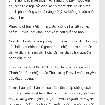
chính nó hoặc mâu thuẫn với nhau phô bày một điểm
chung: Sự lo ngại về việc sẽ có thêm nhiều ổ dịch mà
chính phủ không có khả năng xử lý và không muốn nhận
trách nhiệm!
Phương châm “
chậm mà chắc
” giống như biện pháp
nhằm… mua thời gian, chờ xem hậu quả thế nào.
Nếu dịch bệnh lan rộng hơn, chính quyền các địa phương
sẽ phải thay chính phủ gánh trách nhiệm trước… nhân
dân vì đã nhận nạn dân hoặc để nạn dân băng qua địa
phận của mình!
Trong đợt dịch COVID-19 thứ tư, đã hơn một lần ông
Chính ấn trách nhiệm của Thủ tướng lên vai chính quyền
các địa phương.
Trước hậu quả nhãn tiền do các biện pháp chống dịch
cực đoạn, nhân vật từng thúc ép… “
đi từng ngõ, gõ từng
nhà, rà từng đối tượng
”, buộc… “
mỗi cơ quan, đơn vị địa
phương phải là một pháo đài, mỗi người dân phải là một