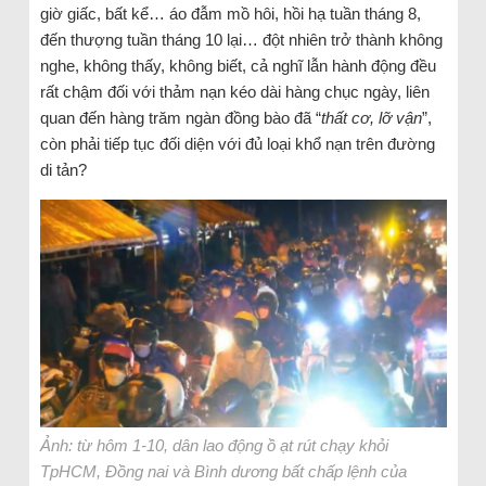
giờ giấc, bất kể… áo đẫm mồ hôi, hồi hạ tuần tháng 8,
đến thượng tuần tháng 10 lại… đột nhiên trở thành không
nghe, không thấy, không biết, cả nghĩ lẫn hành động đều
rất chậm đối với thảm nạn kéo dài hàng chục ngày, liên
quan đến hàng trăm ngàn đồng bào đã “
thất cơ, lỡ vận
”,
còn phải tiếp tục đối diện với đủ loại khổ nạn trên đường
di tản?
Ảnh: từ hôm 1-10, dân lao động ồ ạt rút chạy khỏi
TpHCM, Đồng nai và Bình dương bất chấp lệnh của