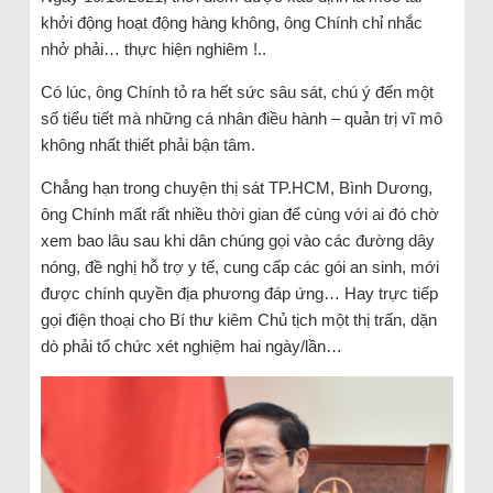
khởi động hoạt động hàng không, ông Chính chỉ nhắc
nhở phải… thực hiện nghiêm !..
Có lúc, ông Chính tỏ ra hết sức sâu sát, chú ý đến một
số tiểu tiết mà những cá nhân điều hành – quản trị vĩ mô
không nhất thiết phải bận tâm.
Chẳng hạn trong chuyện thị sát TP.HCM, Bình Dương,
ông Chính mất rất nhiều thời gian để cùng với ai đó chờ
xem bao lâu sau khi dân chúng gọi vào các đường dây
nóng, đề nghị hỗ trợ y tế, cung cấp các gói an sinh, mới
được chính quyền địa phương đáp ứng… Hay trực tiếp
gọi điện thoại cho Bí thư kiêm Chủ tịch một thị trấn, dặn
dò phải tổ chức xét nghiệm hai ngày/lần…