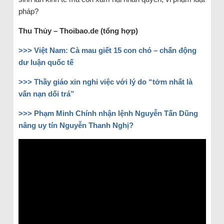
pháp?
Thu Thủy – Thoibao.de (tổng hợp)
>>> Việt Nam: Cà mau giết 15 con chó – chấn động
dư luận quốc tế
>>> Thầy giáo xin nghỉ việc với lý do “tởm nhất là
vấn nạn dối trá”
>>> Phạm Minh Chính nhận lệnh Nguyễn Tấn Dũng
nâng uy tín Nguyễn Thanh Nghị?