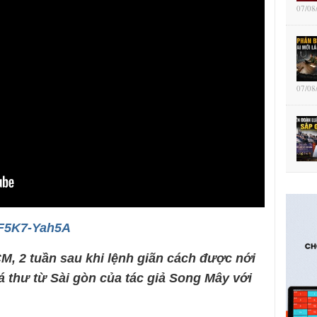
07/08
07/08
aF5K7-Yah5A
, 2 tuần sau khi lệnh giãn cách được nới
á thư từ Sài gòn của tác giả Song Mây với