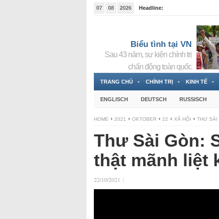
07
08
2026
Headline:
Tin bà Nguyễn Thị Thanh Nhàn đang ẩn náu tại Đức
Biểu tình tại VN
Sau 43 năm, sự kiện chính trị
chấn động toàn quốc
TRANG CHỦ
CHÍNH TRỊ
KINH TẾ
ENGLISCH
DEUTSCH
RUSSISCH
HOME
2021
OKTOBER
22
XÃ HỘI
THƯ SÀI
Thư Sài Gòn: 
thật mãnh liệt
22/10/2021
|