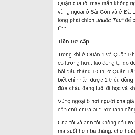
Quận của tôi may mắn không ng
vùng ngoại ô Sài Gòn và ở Đà L
lòng phải chích „
thuốc Tàu
“ để c
tỉnh.
Tiền trợ cấp
Trong khi ở Quận 1 và Quận Ph
có lương hưu, lao động tự do đ
hồi đầu tháng 10 thì ở Quận Tân
biết chỉ nhận được 1 triệu đồng 
đứa cháu đang tuổi đi học và khô
Vùng ngoại ô nơi người cha già 
cấp chứ chưa ai được lãnh đồn
Cha tôi và anh tôi không có lư
mà suốt hơn ba tháng, chợ hoà