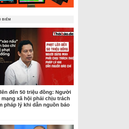
 BIẾM
 lên đến 50 triệu đồng: Người
 mạng xã hội phải chịu trách
m pháp lý khi dẫn nguồn báo