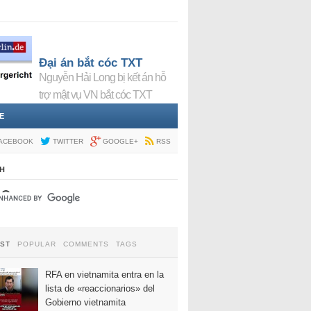
Đại án bắt cóc TXT
Nguyễn Hải Long bị kết án hỗ
trợ mật vụ VN bắt cóc TXT
E
ACEBOOK
TWITTER
GOOGLE+
RSS
H
EST
POPULAR
COMMENTS
TAGS
RFA en vietnamita entra en la
lista de «reaccionarios» del
Gobierno vietnamita