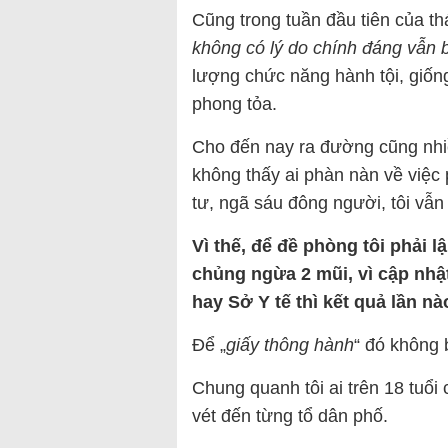
Cũng trong tuần đầu tiên của thá
không có lý do chính đáng vẫn b
lượng chức năng hành tội, giốn
phong tỏa.
Cho đến nay ra đường cũng nhiều
không thấy ai phàn nàn về việc 
tư, ngã sáu đông người, tôi vẫn
Vì thế, để đề phòng tôi phải 
chủng ngừa 2 mũi, vì cập nhật
hay Sở Y tế thì kết quả lần n
Để „
giấy thông hành
“ đó không b
Chung quanh tôi ai trên 18 tuổ
vét đến từng tổ dân phố.