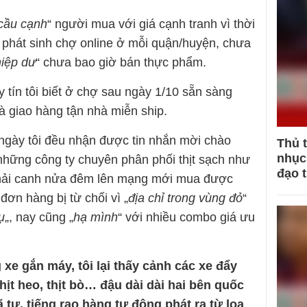
cầu cạnh
“ người mua với giá cạnh tranh vì thời
 phát sinh chợ online ở mỗi quận/huyện, chưa
iệp dư
“ chưa bao giờ bán thực phẩm.
y tín tôi biết ở chợ sau ngày 1/10 sẵn sàng
à giao hàng tận nhà miễn ship.
 ngày tôi đều nhận được tin nhắn mời chào
Thủ 
nhục 
hững công ty chuyên phân phối thịt sạch như
đạo 
phải canh nửa đêm lên mạng mới mua được
ơn hàng bị từ chối vì „
địa chỉ trong vùng đỏ
“
ụ
„, nay cũng „
hạ mình
“ với nhiều combo giá ưu
 xe gắn máy, tôi lại thấy cảnh các xe đẩy
 thịt heo, thịt bò… đậu dài dài hai bên quốc
 tư, tiếng rao hàng tự động phát ra từ loa