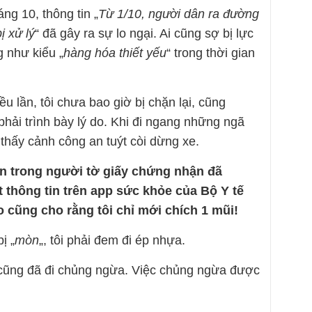
ng 10, thông tin „
Từ 1/10, người dân ra đường
ị xử lý
“ đã gây ra sự lo ngại. Ai cũng sợ bị lực
g như kiểu „
hàng hóa thiết yếu
“ trong thời gian
 lần, tôi chưa bao giờ bị chặn lại, cũng
phải trình bày lý do. Khi đi ngang những ngã
 thấy cảnh công an tuýt còi dừng xe.
lận trong người tờ giấy chứng nhận đã
 thông tin trên app sức khỏe của Bộ Y tế
ào cũng cho rằng tôi chỉ mới chích 1 mũi!
ị „
mòn
„, tôi phải đem đi ép nhựa.
i cũng đã đi chủng ngừa. Việc chủng ngừa được