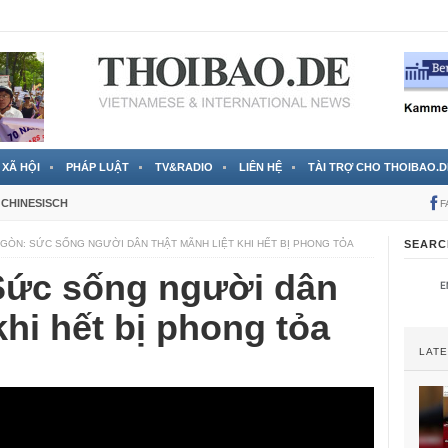
 đã được chính thức xác nhận
3 Jahren ago
XÃ HỘI
PHÁP LUẬT
TV&RADIO
LIÊN HỆ
TÀI TRỢ CHO THOIBAO.D
CHINESISCH
F
 GÒN: SỨC SỐNG NGƯỜI DÂN THẬT MÃNH LIỆT KHI HẾT BỊ PHONG TỎA
SEARC
Sức sống người dân
 khi hết bị phong tỏa
LAT