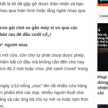
hất là tôi đã gặp gỡ được thân nhân và bạn
 nhau qua màn hình hoặc lắng nghe nhau qua
CHÂM
 con gái chở xe gắn máy vi vu qua các
bán rau đè đầu cưỡi cổ
„!
h
“ người mua
đã mở cửa, còn chợ tự phát chưa được phép,
 phẩm bất cứ đâu mà không cần đến chợ hay
hích đủ 2 mũi hoặc chìa „
thẻ xanh Covid
“ trong
Phạt
dùng
ngày 1/10 bỗng „
mọc
“ lên rất nhiều cửa hàng
nhiệ
c phẩm khô các loại. Nhiều người thuê nhà
chí
bằng và các ông bà chủ tự mở ra hoặc tạm thời
ẩm.