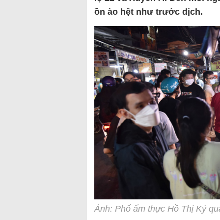
ồn ào hệt như trước dịch.
Ảnh: Phố ẩm thực Hồ Thị Kỷ quậ