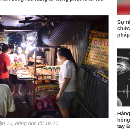
Sự n
chức
pháp
Hàng
bỗng
n 10, đông đúc tối 19-10
tay 