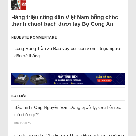
Hàng triệu công dân Việt Nam bỗng chốc
thành chuột bạch dưới tay Bộ Công An
NEUESTE KOMMENTARE
Long Rồng Trần
zu
Bao vây dư luận viên – triệu người
dân sẽ thắng
BÀI MỚI
Bắc ninh: Ông Nguyễn Văn Dũng bị xử lý, câu hỏi nào
còn bỏ ngỏ?
08/08/2026
Cá độ bóng đá: Chủ tịch xã Thanh Hóa bị khai trừ Đảng