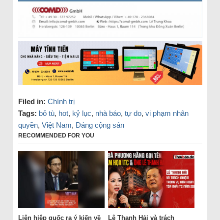
Filed in:
Chính trị
Tags:
bỏ tù
,
hot
,
kỷ lục
,
nhà báo
,
tự do
,
vi phạm nhân
quyền
,
Việt Nam
,
Đảng cộng sản
RECOMMENDED FOR YOU
Liên hiệp quốc ra ý kiến về
Lê Thanh Hải và trách