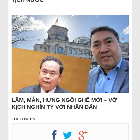
TỊCH NƯỚC
LÂM, MẪN, HƯNG NGỒI GHẾ MỚI – VỞ
KỊCH NGHÌN TỶ VỚI NHÂN DÂN
FOLLOW US