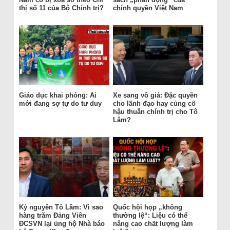
thị số 11 của Bộ Chính trị?
chính quyền Việt Nam
Giáo dục khai phóng: Ai
Xe sang vô giá: Đặc quyền
mới đang sợ tự do tư duy
cho lãnh đạo hay củng cố
hậu thuẫn chính trị cho Tô
Lâm?
Kỷ nguyên Tô Lâm: Vì sao
Quốc hội họp „không
hàng trăm Đảng Viên
thường lệ“: Liệu có thể
ĐCSVN lại ủng hộ Nhà báo
nâng cao chất lượng làm