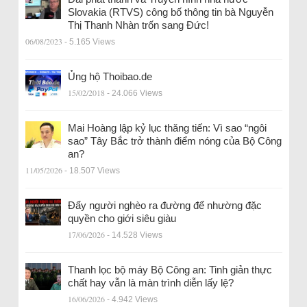
Slovakia (RTVS) công bố thông tin bà Nguyễn
Thị Thanh Nhàn trốn sang Đức!
06/08/2023
- 5.165 Views
Ủng hộ Thoibao.de
15/02/2018
- 24.066 Views
Mai Hoàng lập kỷ lục thăng tiến: Vì sao “ngôi
sao” Tây Bắc trở thành điểm nóng của Bộ Công
an?
11/05/2026
- 18.507 Views
Đẩy người nghèo ra đường để nhường đặc
quyền cho giới siêu giàu
17/06/2026
- 14.528 Views
Thanh lọc bộ máy Bộ Công an: Tinh giản thực
chất hay vẫn là màn trình diễn lấy lệ?
16/06/2026
- 4.942 Views