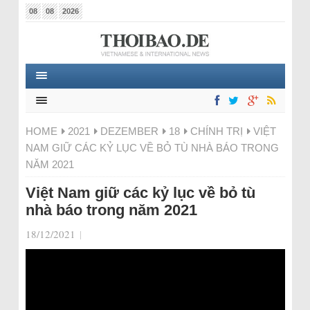
08
08
2026
HOME
2021
DEZEMBER
18
CHÍNH TRỊ
VIỆT
NAM GIỮ CÁC KỶ LỤC VỀ BỎ TÙ NHÀ BÁO TRONG
NĂM 2021
Việt Nam giữ các kỷ lục về bỏ tù
nhà báo trong năm 2021
18/12/2021
|