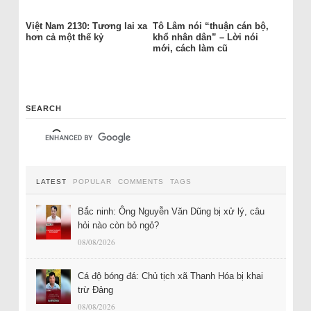
Việt Nam 2130: Tương lai xa
Tô Lâm nói “thuận cán bộ,
hơn cả một thế kỷ
khổ nhân dân” – Lời nói
mới, cách làm cũ
SEARCH
LATEST
POPULAR
COMMENTS
TAGS
Bắc ninh: Ông Nguyễn Văn Dũng bị xử lý, câu
hỏi nào còn bỏ ngỏ?
08/08/2026
Cá độ bóng đá: Chủ tịch xã Thanh Hóa bị khai
trừ Đảng
08/08/2026