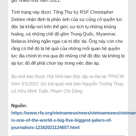
giờ nhiều như năm 2021.
Tình trạng này được Tổng Thư ký RSF Christopher
Deloire nhận định là phản ánh của sự củng cố quyền lực
độc tài khắp nơi trên thế giới, sự tích tụ những khủng
hoảng, và những chế độ gồm Trung Quốc, Myanmar,
Belarus không ngần ngại cai trị độc tài. Ông này còn cho
rằng có thể đó là hệ quả của những mối quan hệ quyền
lực địa chính trị mà qua đó những chế độ độc tài không bị
áp lực đủ để phải chùn tay trong việc đàn áp.
Ba nhà báo thuộc Hội Nhà báo Độc lập ra tòa tại TPHCM
hôm 5/1/2021: (từ trái qua) nhà báo Nguyễn Tường Thụy,
Lê Hữu Minh Tuấn, Phạm Chí Dũng
Ngu
ồ
n:
https://www.rfa.org/vietnamese/news/vietnamnews/vietna
is-one-of-the-world-s-big-five-biggest-jailers-of-
journalists-12162021124657.html