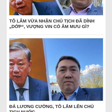
TÔ LÂM VỪA NHẬN CHỦ TỊCH ĐÃ DÍNH
„DỚP“, VƯỢNG VIN CÓ ÂM MƯU GÌ?
ĐÁ LƯƠNG CƯỜNG, TÔ LÂM LÊN CHỦ