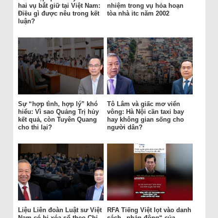
hai vụ bắt giữ tại Việt Nam:
nhiệm trong vụ hỏa hoạn
Điều gì được nêu trong kết
tòa nhà itc năm 2002
luận?
Sự “hợp tình, hợp lý” khó
Tô Lâm và giấc mơ viển
hiểu: Vì sao Quảng Trị hủy
vông: Hà Nội cần taxi bay
kết quả, còn Tuyên Quang
hay không gian sống cho
cho thi lại?
người dân?
Liệu Liên đoàn Luật sư Việt
RFA Tiếng Việt lọt vào danh
Nam có bị xóa sổ theo Chỉ
sách „phản động“ của