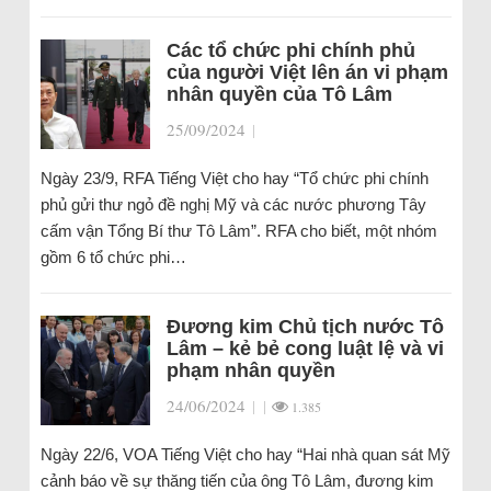
Các tổ chức phi chính phủ
của người Việt lên án vi phạm
nhân quyền của Tô Lâm
25/09/2024
|
Ngày 23/9, RFA Tiếng Việt cho hay “Tổ chức phi chính
phủ gửi thư ngỏ đề nghị Mỹ và các nước phương Tây
cấm vận Tổng Bí thư Tô Lâm”. RFA cho biết, một nhóm
gồm 6 tổ chức phi…
Đương kim Chủ tịch nước Tô
Lâm – kẻ bẻ cong luật lệ và vi
phạm nhân quyền
24/06/2024
|
|
1.385
Ngày 22/6, VOA Tiếng Việt cho hay “Hai nhà quan sát Mỹ
cảnh báo về sự thăng tiến của ông Tô Lâm, đương kim