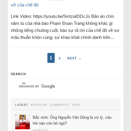
Link Video: https://youtu.be/5mtzatDDcJo Bản án chín
năm tù của nhà báo Phạm Đoan Trang không khác gì
những tiếng chuông cuối, báo sự rã rời của chế độ về sự
mâu thuẫn khôn cùng: sự khao khát chính danh trên…
1
2
NEXT →
SEARCH
LATEST
POPULAR
COMMENTS
TAGS
Bắc ninh: Ông Nguyễn Văn Dũng bị xử lý, câu
hỏi nào còn bỏ ngỏ?
08/08/2026