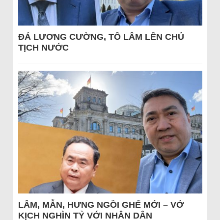
ĐÁ LƯƠNG CƯỜNG, TÔ LÂM LÊN CHỦ
TỊCH NƯỚC
LÂM, MẪN, HƯNG NGỒI GHẾ MỚI – VỞ
KỊCH NGHÌN TỶ VỚI NHÂN DÂN