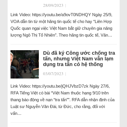
28/09/2023
|
Link Video: https://youtu.be/a9ovT0NDHQY Ngày 25/9,
VOA dẫn tin từ một hãng tin quốc tế cho hay “Liên Hợp
Quốc quan ngại việc Việt Nam bắt giữ chuyên gia năng
lượng Ngô Thị Tố Nhiên”. Theo hãng tin quốc tế, Văn…
Dù đã ký Công ước chống tra
tấn, nhưng Việt Nam vẫn lạm
dụng tra tấn có hệ thống
03/07/2023
|
Link Video: https://youtu.be/jQHJVbzD7zk Ngày 27/6,
RFA Tiếng Việt có bài “Việt Nam thuộc hạng 9/10 trên
thang báo động về nạn “tra tấn””. RFA dẫn nhận định của
Luật sư Nguyễn Văn Đài, từ Đức, cho rằng, đối với
vấn…