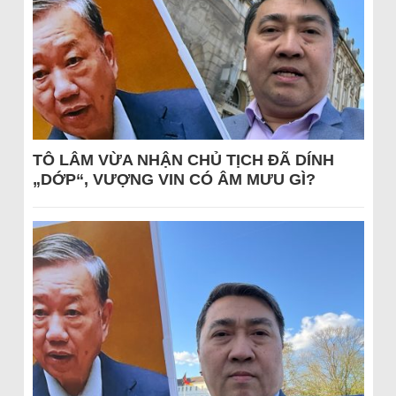
TÔ LÂM VỪA NHẬN CHỦ TỊCH ĐÃ DÍNH
„DỚP“, VƯỢNG VIN CÓ ÂM MƯU GÌ?