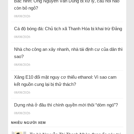
Bắc ninh: Ông Nguyễn Văn Dũng bị xử lý, câu hỏi nào
còn bỏ ngỏ?
08/08/2026
Cá độ bóng đá: Chủ tịch xã Thanh Hóa bị khai trừ Đảng
08/08/2026
Nhà cho công an xây nhanh, nhà tái định cư của dân thì
sao?
08/08/2026
Xăng E10 đối mặt nguy cơ thiếu ethanol: Vì sao cam
kết nguồn cung lại bị thử thách?
08/08/2026
Dựng nhà ở đâu thì chính quyền mới thôi “dòm ngó”?
08/08/2026
NHIỀU NGƯỜI XEM