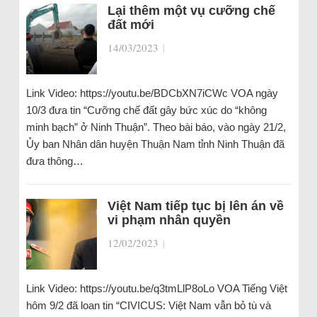
Lại thêm một vụ cưỡng chế
đất mới
14/03/2023
|
Link Video: https://youtu.be/BDCbXN7iCWc VOA ngày
10/3 đưa tin “Cưỡng chế đất gây bức xúc do “không
minh bạch” ở Ninh Thuận”. Theo bài báo, vào ngày 21/2,
Ủy ban Nhân dân huyện Thuận Nam tỉnh Ninh Thuận đã
đưa thông…
Việt Nam tiếp tục bị lên án về
vi phạm nhân quyền
12/02/2023
|
Link Video: https://youtu.be/q3tmLlP8oLo VOA Tiếng Việt
hôm 9/2 đã loan tin “CIVICUS: Việt Nam vẫn bỏ tù và