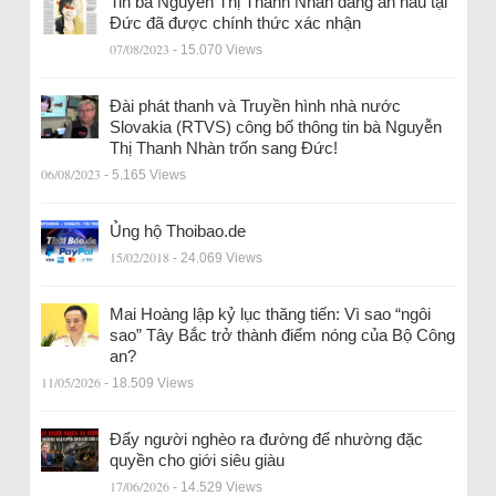
Tin bà Nguyễn Thị Thanh Nhàn đang ẩn náu tại
Đức đã được chính thức xác nhận
07/08/2023
- 15.070 Views
Đài phát thanh và Truyền hình nhà nước
Slovakia (RTVS) công bố thông tin bà Nguyễn
Thị Thanh Nhàn trốn sang Đức!
06/08/2023
- 5.165 Views
Ủng hộ Thoibao.de
15/02/2018
- 24.069 Views
Mai Hoàng lập kỷ lục thăng tiến: Vì sao “ngôi
sao” Tây Bắc trở thành điểm nóng của Bộ Công
an?
11/05/2026
- 18.509 Views
Đẩy người nghèo ra đường để nhường đặc
quyền cho giới siêu giàu
17/06/2026
- 14.529 Views