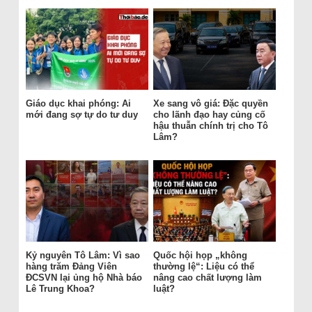
Giáo dục khai phóng: Ai
Xe sang vô giá: Đặc quyền
mới đang sợ tự do tư duy
cho lãnh đạo hay củng cố
hậu thuẫn chính trị cho Tô
Lâm?
Kỷ nguyên Tô Lâm: Vì sao
Quốc hội họp „không
hàng trăm Đảng Viên
thường lệ“: Liệu có thể
ĐCSVN lại ủng hộ Nhà báo
nâng cao chất lượng làm
Lê Trung Khoa?
luật?