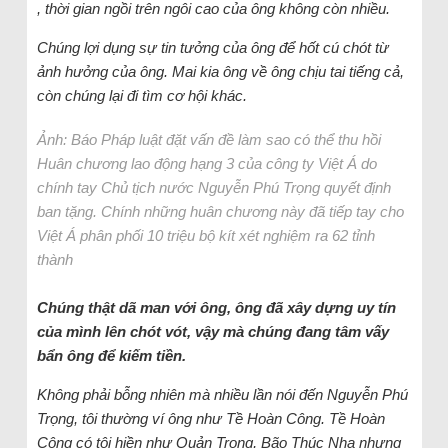
, thời gian ngồi trên ngôi cao của ông không còn nhiều.
Chúng lợi dụng sự tin tưởng của ông để hốt cú chót từ
ảnh hưởng của ông. Mai kia ông về ông chịu tai tiếng cả,
còn chúng lại đi tìm cơ hội khác.
Ảnh: Báo Pháp luật đặt vấn đề làm sao có thể thu hồi
Huân chương lao động hạng 3 của công ty Việt Á do
chính tay Chủ tịch nước Nguyễn Phú Trọng quyết định
ban tặng. Chính những huân chương này đã tiếp tay cho
Việt Á phân phối 10 triệu bộ kít xét nghiệm ra 62 tỉnh
thành
Chúng thật dã man với ông, ông đã xây dựng uy tín
của mình lên chót vót, vậy mà chúng đang tâm vấy
bẩn ông để kiếm tiền.
Không phải bỗng nhiên mà nhiều lần nói đến Nguyễn Phú
Trọng, tôi thường ví ông như Tề Hoàn Công. Tề Hoàn
Công có tôi hiền như Quản Trọng, Bão Thúc Nha nhưng