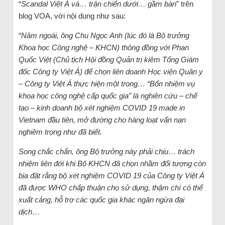
“
Scandal Việt Á và… trận chiến dưới… gầm bàn
” trên
blog VOA, với nội dung như sau:
“
Năm ngoái, ông Chu Ngọc Anh (lúc đó là Bộ trưởng
Khoa học Công nghệ – KHCN) thông đồng với Phan
Quốc Việt (Chủ tịch Hội đồng Quản trị kiêm Tổng Giám
đốc Công ty Việt Á) để chọn liên doanh Học viện Quân y
– Công ty Việt Á thực hiện một trong… “Bốn nhiệm vụ
khoa học công nghệ cấp quốc gia” là nghiên cứu – chế
tạo – kinh doanh bộ xét nghiệm COVID 19 made in
Vietnam đầu tiên, mở đường cho hàng loạt vấn nạn
nghiêm trọng như đã biết.
Song chắc chắn, ông Bộ trưởng này phải chịu… trách
nhiệm liên đới khi Bộ KHCN đã chọn nhầm đối tượng còn
bịa đặt rằng bộ xét nghiệm COVID 19 của Công ty Việt Á
đã được WHO chấp thuận cho sử dụng, thậm chí có thể
xuất cảng, hỗ trợ các quốc gia khác ngăn ngừa đại
dịch…