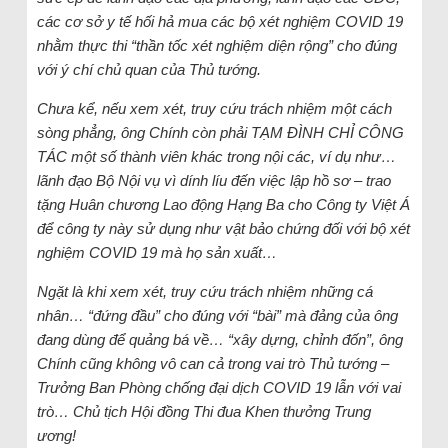
các cơ sở y tế hối hả mua các bộ xét nghiệm COVID 19
nhằm thực thi “thần tốc xét nghiệm diện rộng” cho đúng
với ý chí chủ quan của Thủ tướng.
Chưa kể, nếu xem xét, truy cứu trách nhiệm một cách
sòng phẳng, ông Chính còn phải TẠM ĐÌNH CHỈ CÔNG
TÁC một số thành viên khác trong nội các, ví dụ như…
lãnh đạo Bộ Nội vụ vì dính líu đến việc lập hồ sơ – trao
tặng Huân chương Lao động Hạng Ba cho Công ty Việt Á
để công ty này sử dụng như vật bảo chứng đối với bộ xét
nghiệm COVID 19 mà họ sản xuất…
Ngặt là khi xem xét, truy cứu trách nhiệm những cá
nhân… “đứng đầu” cho đúng với “bài” mà đảng của ông
đang dùng để quảng bá về… “xây dựng, chỉnh đốn”, ông
Chính cũng không vô can cả trong vai trò Thủ tướng –
Trưởng Ban Phòng chống đại dịch COVID 19 lẫn với vai
trò… Chủ tịch Hội đồng Thi đua Khen thưởng Trung
ương!