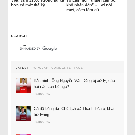
Việt Nam 2130: Tương lai xa
Tô Lâm nói “thuận cán bộ,
hơn cả một thế kỷ
khổ nhân dân” – Lời nói
mới, cách làm cũ
SEARCH
LATEST
POPULAR
COMMENTS
TAGS
Bắc ninh: Ông Nguyễn Văn Dũng bị xử lý, câu
hỏi nào còn bỏ ngỏ?
08/08/2026
Cá độ bóng đá: Chủ tịch xã Thanh Hóa bị khai
trừ Đảng
08/08/2026