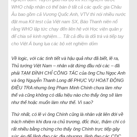
WHO chấp nhận có thể bán ở tất cả các quốc gia Châu
Âu bao gồm cả Vương Quốc Anh, VTV thì nói nhiều nước
đặt mua Kít test của Việt nam SX, Báo Thanh niên nổ
rằng WHO lập tức chạy đến liên hệ với Học viện quân y
để chia sẻ kinh nghiệm… Tất cả đều là dối trá và tiếp tay
cho Việt Á bung lụa các bộ xét nghiệm dỏm
Về logic, với các tình tiết và hậu quả như đã biết, lẽ ra,
Thủ tướng Việt Nam – nhân vật đứng đầu nội các – đã
phải TẠM ĐÌNH CHỈ CÔNG TÁC của ông Chu Ngọc Anh
và ông Nguyễn Thanh Long để PHỤC VỤ HOẠT ĐỘNG
ĐIỀU TRA nhưng ông Phạm Minh Chính chưa làm như
thế và cũng không có dấu hiệu nào cho thấy ông sẽ làm
như thế hoặc muốn làm như thế. Vì sao?
Thứ nhất, có lẽ vì ông Chính cũng là nhân vật liên đới về
trách nhiệm khi đưa ra chủ trương, đốc thúc, thậm chí có
rất nhiều bằng chứng cho thấy ông Chính trực tiếp gây
sức ép để lãnh đạo các địa phương, lãnh đạo các CDC,