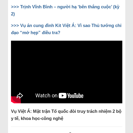
>>> Trịnh Vĩnh Bình – người hạ ‘bên thắng cuộc’ (kỳ
2)
>>> Vụ án cung đình Kit Việt Á: Vì sao Thủ tướng chỉ
đạo “mở hẹp” điều tra?
Vụ Việt Á: Mặt trận Tổ quốc đòi truy trách nhiệm 2 bộ
y tế, khoa học-công nghệ