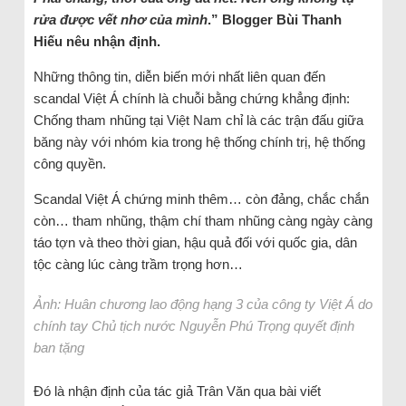
rửa được vết nhơ của mình
.” Blogger Bùi Thanh
Hiếu nêu nhận định.
Những thông tin, diễn biến mới nhất liên quan đến
scandal Việt Á chính là chuỗi bằng chứng khẳng định:
Chống tham nhũng tại Việt Nam chỉ là các trận đấu giữa
băng này với nhóm kia trong hệ thống chính trị, hệ thống
công quyền.
Scandal Việt Á chứng minh thêm… còn đảng, chắc chắn
còn… tham nhũng, thậm chí tham nhũng càng ngày càng
táo tợn và theo thời gian, hậu quả đối với quốc gia, dân
tộc càng lúc càng trầm trọng hơn…
Ảnh: Huân chương lao động hạng 3 của công ty Việt Á do
chính tay Chủ tịch nước Nguyễn Phú Trọng quyết định
ban tặng
Đó là nhận định của tác giả Trân Văn qua bài viết