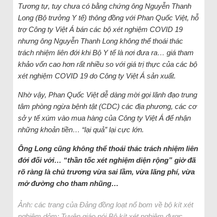
Tương tự, tuy chưa có bằng chứng ông Nguyễn Thanh
Long (Bộ trưởng Y tế) thông đồng với Phan Quốc Việt, hỗ
trợ Công ty Việt Á bán các bộ xét nghiệm COVID 19
nhưng ông Nguyễn Thanh Long không thể thoái thác
trách nhiệm liên đới khi Bộ Y tế là nơi đưa ra… giá tham
khảo vốn cao hơn rất nhiều so với giá trị thực của các bộ
xét nghiệm COVID 19 do Công ty Việt Á sản xuất.
Nhờ vậy, Phan Quốc Việt dễ dàng mời gọi lãnh đạo trung
tâm phòng ngừa bệnh tật (CDC) các địa phương, các cơ
sở y tế xúm vào mua hàng của Công ty Việt Á để nhận
những khoản tiền… “lại quả” lại cực lớn.
Ông Long cũng không thể thoái thác trách nhiệm liên
đới đối với… “thần tốc xét nghiệm diện rộng” giờ đã
rõ ràng là chủ trương vừa sai lầm, vừa lãng phí, vừa
mở đường cho tham nhũng…
Ảnh: các trang của Đảng đồng loạt nổ bom về bộ kít xét
nghiệm dỏm: Tuyên giáo nói Bộ kít xét nghiệm được