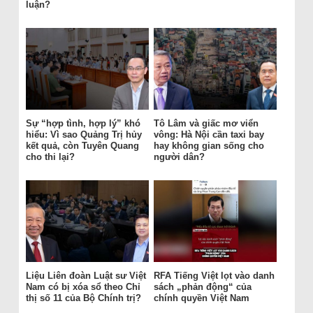
luận?
Sự “hợp tình, hợp lý” khó
Tô Lâm và giấc mơ viển
hiểu: Vì sao Quảng Trị hủy
vông: Hà Nội cần taxi bay
kết quả, còn Tuyên Quang
hay không gian sống cho
cho thi lại?
người dân?
Liệu Liên đoàn Luật sư Việt
RFA Tiếng Việt lọt vào danh
Nam có bị xóa sổ theo Chỉ
sách „phản động“ của
thị số 11 của Bộ Chính trị?
chính quyền Việt Nam