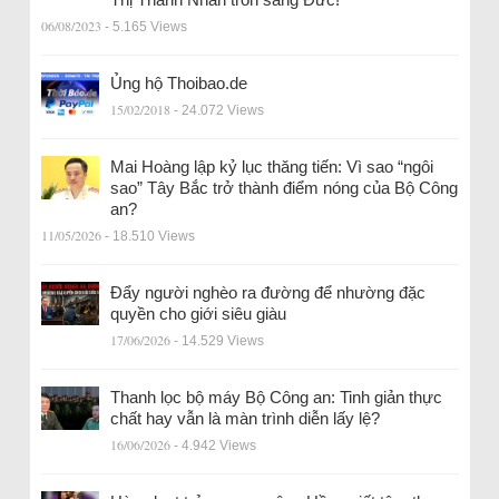
06/08/2023
- 5.165 Views
Ủng hộ Thoibao.de
15/02/2018
- 24.072 Views
Mai Hoàng lập kỷ lục thăng tiến: Vì sao “ngôi
sao” Tây Bắc trở thành điểm nóng của Bộ Công
an?
11/05/2026
- 18.510 Views
Đẩy người nghèo ra đường để nhường đặc
quyền cho giới siêu giàu
17/06/2026
- 14.529 Views
Thanh lọc bộ máy Bộ Công an: Tinh giản thực
chất hay vẫn là màn trình diễn lấy lệ?
16/06/2026
- 4.942 Views