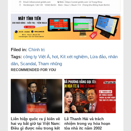
Filed in:
Chính trị
Tags:
công ty Việt Á
,
hot
,
Kít xét nghiệm
,
Lừa đảo
,
nhân
dân
,
Scandal
,
Tham nhũng
RECOMMENDED FOR YOU
Liên hiệp quốc ra ý kiến về
Lê Thanh Hải và trách
hai vụ bắt giữ tại Việt Nam:
nhiệm trong vụ hỏa hoạn
Điều gì được nêu trong kết
tòa nhà itc năm 2002