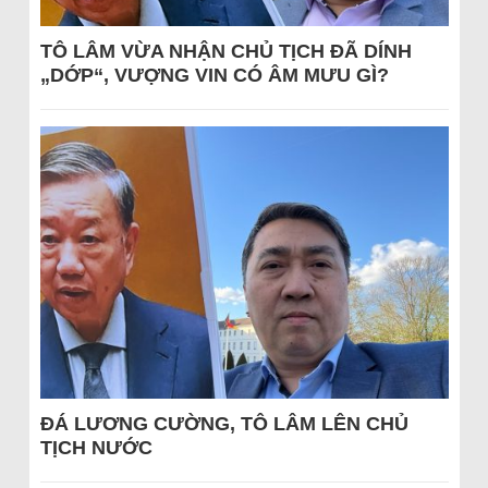
TÔ LÂM VỪA NHẬN CHỦ TỊCH ĐÃ DÍNH
„DỚP“, VƯỢNG VIN CÓ ÂM MƯU GÌ?
ĐÁ LƯƠNG CƯỜNG, TÔ LÂM LÊN CHỦ
TỊCH NƯỚC