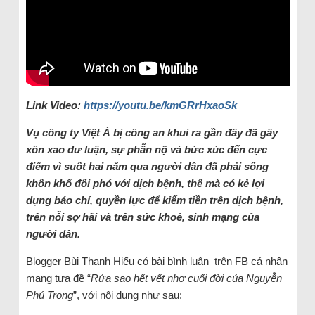
Link Video:
https://youtu.be/kmGRrHxaoSk
Vụ công ty Việt Á bị công an khui ra gần đây đã gây
xôn xao dư luận, sự phẫn nộ và bức xúc đến cực
điểm vì suốt hai năm qua người dân đã phải sống
khốn khổ đối phó với dịch bệnh, thế mà có kẻ lợi
dụng báo chí, quyền lực để kiếm tiền trên dịch bệnh,
trên nỗi sợ hãi và trên sức khoẻ, sinh mạng của
người dân.
Blogger Bùi Thanh Hiếu có bài bình luận trên FB cá nhân
mang tựa đề “
Rửa sao hết vết nhơ cuối đời của Nguyễn
Phú Trọng
”, với nội dung như sau: