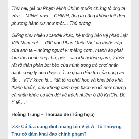
Thứ hai, giả dụ Phạm Minh Chính muốn chứng tỏ ông ta
vừa… MINH, vừa… CHÍNH, ông ta cũng không thể đơn
phương hành xử như một… Thủ tướng.
Giống như nhiều scandal khác, hệ thống bảo vệ pháp luật
Việt Nam chỉ… “đột” vào Phan Quốc Việt và thuộc cấp
của anh ta – những người vì miếng cơm, manh áo phải
làm theo lệnh ông chủ, giờ – sau khi bị tống giam, ý thức
rất rõ thân phận bọt bèo của mình trong trò chơi nhân
danh công lý nên được cả cơ quan điều tra của công an
lẫn… VTV khen là… “đã tỏ ra phối hợp và khai báo khá
thành khẩn”, chứ không dám biện bạch vô lối như những
cá nhân khác có liên đới về trách nhiệm ở Bộ KHCN, Bộ
Y tế,…”
Hoàng Trung – Thoibao.de (Tổng hợp)
>>> Cú lừa cung đình mang tên Việt Á, Tô Thượng
Thư có dám khai đao chính phạm?