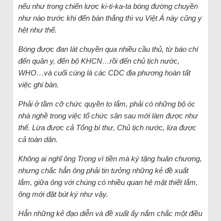
nếu như trong chiến lược ki-ti-ka-ta bóng đường chuyền
như nào trước khi đến bàn thắng thì vụ Việt Á này cũng y
hệt như thế.
Bóng được đan lát chuyền qua nhiều cầu thủ, từ báo chí
đến quân y, đến bộ KHCN…rồi đến chủ tịch nước,
WHO…và cuối cùng là các CDC địa phương hoàn tất
việc ghi bàn.
Phải ở tầm cỡ chức quyền to lắm, phải có những bộ óc
nhà nghề trong việc tổ chức sân sau mới làm được như
thế. Lừa được cả Tổng bí thư, Chủ tịch nước, lừa được
cả toàn dân.
Không ai nghĩ ông Trọng vì tiền mà ký tặng huân chương,
nhưng chắc hẳn ông phải tin tưởng những kẻ đề xuất
lắm, giữa ông với chúng có nhiều quan hệ mật thiết lắm,
ông mới đặt bút ký như vậy.
Hẳn những kẻ đạo diễn và đề xuất ấy nắm chắc một điều