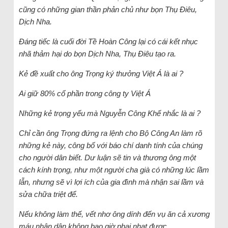
cũng có những gian thần phản chủ như bọn Thụ Điêu,
Dịch Nha.
Đáng tiếc là cuối đời Tề Hoàn Công lại có cái kết nhục
nhã thảm hại do bọn Dịch Nha, Thụ Điêu tạo ra.
Kẻ đề xuất cho ông Trọng ký thưởng Việt Á là ai ?
Ai giữ 80% cổ phần trong công ty Việt Á
Những kẻ trọng yếu mà Nguyễn Công Khế nhắc là ai ?
Chỉ cần ông Trọng đứng ra lệnh cho Bộ Công An làm rõ
những kẻ này, công bố với báo chí danh tính của chúng
cho người dân biết. Dư luận sẽ tin và thương ông một
cách kính trọng, như một người cha già có những lúc lầm
lẫn, nhưng sẽ vì lợi ích của gia đình mà nhận sai lầm và
sửa chữa triệt để.
Nếu không làm thế, vết nhơ ông dính đến vụ ăn cả xương
máu nhân dân không bao giờ phai nhạt được.