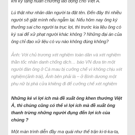
khi ký tặng huân chương lao động cho Việt Á.
Lú thật như nhân dân người ta đặt tên. Đến đây thì nhiều
người sẽ giật mình nếu ngẫm lại. Nếu hôm nay ông ký
thưởng sai cho người ta trục lợi, thì trước kia liệu ông có
ký sai để xử phạt người khác không ? Những đại án của
ông chỉ đạo xử liệu có vụ nào không đúng không?
Ảnh: Với chủ trương xét nghiệm toàn dân và xét nghiệm
thần tốc nhân danh chống dịch… báo VN đưa tin một
người đàn ông ở Cà mau bị cưỡng chế vì không chịu xét
nghiệm(ảnh trái), Ảnh bên phải là – ở Bình dương một
phụ nữ bị phá cửa khiêng đi để cưỡng chế xét nghiệm
Những kẻ vì lợi ích mà đề xuất ông khen thưởng Việt
Á, thì chúng cũng có thể vì lợi ích mà đề xuất ông
thanh trừng những người đụng đến lợi ích của
chúng ?
Một màn trình diễn đầy ma quái như thế trận ki-ti-ka-ta,