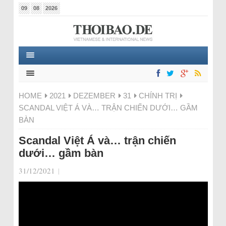
09
08
2026
HOME
2021
DEZEMBER
31
CHÍNH TRỊ
SCANDAL VIỆT Á VÀ… TRẬN CHIẾN DƯỚI… GẦM
BÀN
Scandal Việt Á và… trận chiến
dưới… gầm bàn
31/12/2021
|