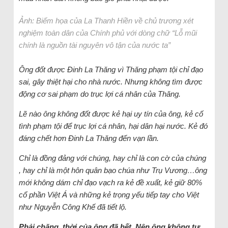
Ảnh: Biếm họa của La Thanh Hiền về chủ trương xét
nghiệm toàn dân của Chính phủ với dòng chữ “Lỗ mũi
chính là nguồn tài nguyên vô tận của nước ta”
Ông đốt được Đinh La Thăng vì Thăng phạm tội chỉ đạo
sai, gây thiệt hại cho nhà nước. Nhưng không tìm được
động cơ sai phạm do trục lợi cá nhân của Thăng.
Lẽ nào ông không đốt được kẻ hại uy tín của ông, kẻ cố
tình phạm tội để trục lợi cá nhân, hại dân hại nước. Kẻ đó
đáng chết hơn Đinh La Thăng đến vạn lần.
Chỉ là đồng đảng với chúng, hay chỉ là con cờ của chúng
, hay chỉ là một hôn quân bạo chúa như Trụ Vương…ông
mới không dám chỉ đạo vạch ra kẻ đề xuất, kẻ giữ 80%
cổ phần Việt Á và những kẻ trọng yếu tiếp tay cho Việt
như Nguyễn Công Khế đã tiết lộ.
Phải chăng, thời của ông đã hết. Nên ông không tự