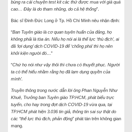
bùng ra cái chuyện test kit các thứ được mua với giá quá
cao… Đây là do tham nhũng, do cả hệ thống
”.
Bác sĩ Đinh Đức Long ở Tp. Hồ Chí Minh nêu nhận định:
“
Ban Tuyên giáo là cơ quan tuyên huấn của đảng, họ
không phải là tòa án. Nếu họ nói ai là thế lực ‘thù địch’, ai
đã ‘lợi dụng’ dịch COVID-19 để ‘chống phá’ thì họ nên
khởi kiện người đó
…”
“
Chứ họ nói như vậy thôi thì chưa có thuyết phục. Người
ta có thể hiểu nhầm rằng họ đã lạm dụng quyền của
mình’.
Truyền thông trong nước dẫn lời ông Phan Nguyễn Như
Khuê, Trưởng ban Tuyên giáo TP.HCM, phát biểu trực
tuyến, cho hay trong đợt dịch COVID-19 vừa qua, tại
TP.HCM phát hiện 3.036 tin giả, thông tin sai sự thật do
các “thế lực thù địch, phản động
” phát tán trên không gian
mạng.