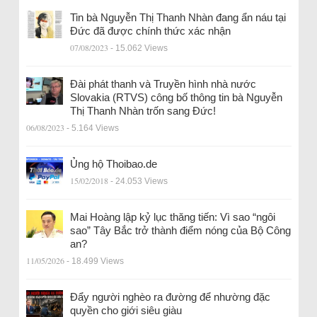
Tin bà Nguyễn Thị Thanh Nhàn đang ẩn náu tại
Đức đã được chính thức xác nhận
07/08/2023
- 15.062 Views
Đài phát thanh và Truyền hình nhà nước
Slovakia (RTVS) công bố thông tin bà Nguyễn
Thị Thanh Nhàn trốn sang Đức!
06/08/2023
- 5.164 Views
Ủng hộ Thoibao.de
15/02/2018
- 24.053 Views
Mai Hoàng lập kỷ lục thăng tiến: Vì sao “ngôi
sao” Tây Bắc trở thành điểm nóng của Bộ Công
an?
11/05/2026
- 18.499 Views
Đẩy người nghèo ra đường để nhường đặc
quyền cho giới siêu giàu