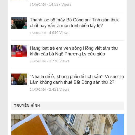
17/06/2026
- 14.527 Views
Thanh lọc bộ máy Bộ Công an: Tinh giản thực
chất hay vẫn là màn trình diễn lấy lệ?
16/06/2026
- 4.940 Views
Hàng loạt trẻ em ven sông Hồng viết tâm thư
khẩn cầu bà Ngô Phương Ly cứu giúp
28/05/2026
- 3.770 Views
“Nhà là để ở, không phải để tích sản”: Vì sao Tô
Lâm không đánh thuế Bất Động sản thứ 2?
24/05/2026
- 2.421 Views
TRUYỀN HÌNH