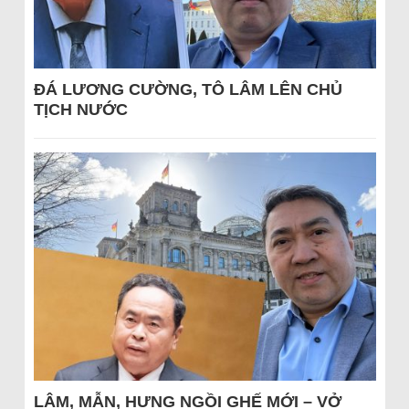
ĐÁ LƯƠNG CƯỜNG, TÔ LÂM LÊN CHỦ
TỊCH NƯỚC
LÂM, MẪN, HƯNG NGỒI GHẾ MỚI – VỞ