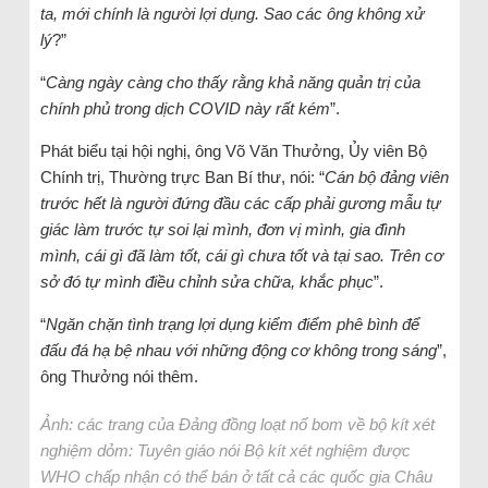
ta, mới chính là người lợi dụng. Sao các ông không xử
lý
?”
“
Càng ngày càng cho thấy rằng khả năng quản trị của
chính phủ trong dịch COVID này rất kém
”.
Phát biểu tại hội nghị, ông Võ Văn Thưởng, Ủy viên Bộ
Chính trị, Thường trực Ban Bí thư, nói: “
Cán bộ đảng viên
trước hết là người đứng đầu các cấp phải gương mẫu tự
giác làm trước tự soi lại mình, đơn vị mình, gia đình
mình, cái gì đã làm tốt, cái gì chưa tốt và tại sao. Trên cơ
sở đó tự mình điều chỉnh sửa chữa, khắc phục
”.
“
Ngăn chặn tình trạng lợi dụng kiểm điểm phê bình để
đấu đá hạ bệ nhau với những động cơ không trong sáng
”,
ông Thưởng nói thêm.
Ảnh: các trang của Đảng đồng loạt nổ bom về bộ kít xét
nghiệm dỏm: Tuyên giáo nói Bộ kít xét nghiệm được
WHO chấp nhận có thể bán ở tất cả các quốc gia Châu