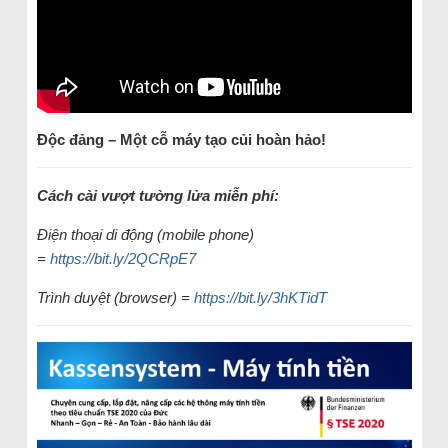
Độc đảng –
Một cỗ máy tạo củi hoàn hảo!
Cách cài vượt tường lửa miễn phí:
Điện thoại di động (mobile phone)
=
https://bit.ly/2QCRpE7
Trình duyệt (browser) =
https://bit.ly/3hKTidT