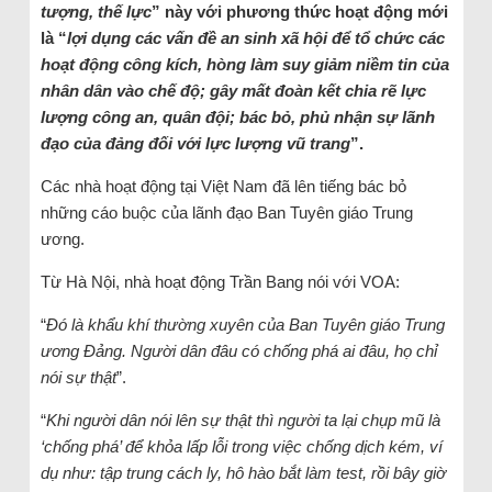
tượng, thế lực
” này với phương thức hoạt động mới
là “
lợi dụng các vấn đề an sinh xã hội để tổ chức các
hoạt động công kích, hòng làm suy giảm niềm tin của
nhân dân vào chế độ; gây mất đoàn kết chia rẽ lực
lượng công an, quân đội; bác bỏ, phủ nhận sự lãnh
đạo của đảng đối với lực lượng vũ trang
”.
Các nhà hoạt động tại Việt Nam đã lên tiếng bác bỏ
những cáo buộc của lãnh đạo Ban Tuyên giáo Trung
ương.
Từ Hà Nội, nhà hoạt động Trần Bang nói với VOA:
“
Đó là khẩu khí thường xuyên của Ban Tuyên giáo Trung
ương Đảng. Người dân đâu có chống phá ai đâu, họ chỉ
nói sự thật
”.
“
Khi người dân nói lên sự thật thì người ta lại chụp mũ là
‘chống phá’ để khỏa lấp lỗi trong việc chống dịch kém, ví
dụ như: tập trung cách ly, hô hào bắt làm test, rồi bây giờ