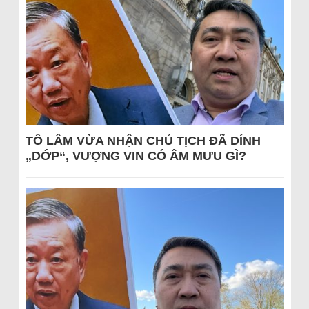
TÔ LÂM VỪA NHẬN CHỦ TỊCH ĐÃ DÍNH
„DỚP“, VƯỢNG VIN CÓ ÂM MƯU GÌ?