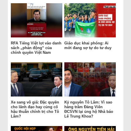
RFA Tiếng Việt lọt vào danh
Giáo dục khai phóng: Ai
sách „phản động“ của
mới đang sợ tự do tư duy
chính quyền Việt Nam
Xe sang vô giá: Đặc quyền
Kỷ nguyên Tô Lâm: Vì sao
cho lãnh đạo hay củng cố
hàng trăm Đảng Viên
hậu thuẫn chính trị cho Tô
ĐCSVN lại ủng hộ Nhà báo
Lâm?
Lê Trung Khoa?