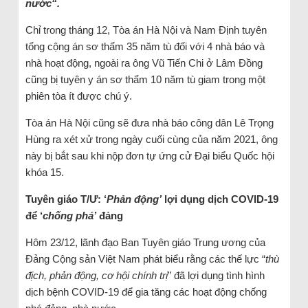
nước“.
Chỉ trong tháng 12, Tòa án Hà Nội và Nam Định tuyên
tổng cộng án sơ thẩm 35 năm tù đối với 4 nhà báo và
nhà hoạt động, ngoài ra ông Vũ Tiến Chi ở Lâm Đồng
cũng bị tuyên y án sơ thẩm 10 năm tù giam trong một
phiên tòa ít được chú ý.
Tòa án Hà Nội cũng sẽ đưa nhà báo công dân Lê Trọng
Hùng ra xét xử trong ngày cuối cùng của năm 2021, ông
này bị bắt sau khi nộp đơn tự ứng cử Đại biểu Quốc hội
khóa 15.
Tuyên giáo T/Ư: ‘
Phản động’
lợi dụng dịch COVID-19
để ‘
chống phá’
đảng
Hôm 23/12, lãnh đạo Ban Tuyên giáo Trung ương của
Đảng Cộng sản Việt Nam phát biểu rằng các thế lực “
thù
địch, phản động, cơ hội chính trị
” đã lợi dụng tình hình
dịch bệnh COVID-19 để gia tăng các hoạt động chống