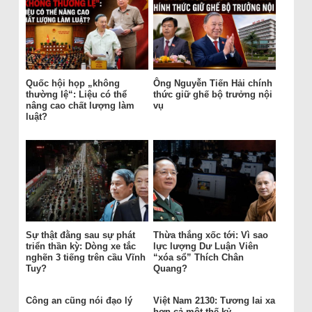
Quốc hội họp „không
Ông Nguyễn Tiến Hải chính
thường lệ“: Liệu có thể
thức giữ ghế bộ trưởng nội
nâng cao chất lượng làm
vụ
luật?
Sự thật đằng sau sự phát
Thừa thắng xốc tới: Vì sao
triển thần kỳ: Dòng xe tắc
lực lượng Dư Luận Viên
nghẽn 3 tiếng trên cầu Vĩnh
“xóa sổ” Thích Chân
Tuy?
Quang?
Công an cũng nói đạo lý
Việt Nam 2130: Tương lai xa
hơn cả một thế kỷ