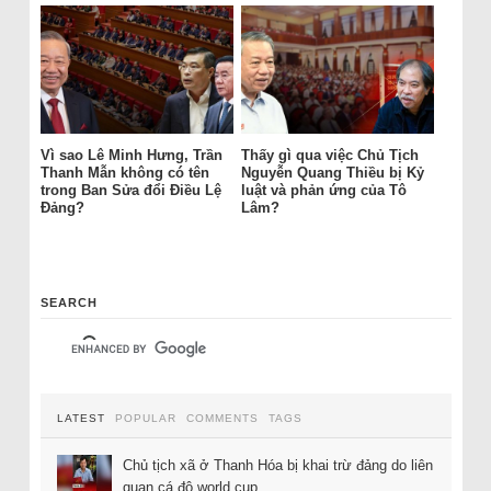
Vì sao Lê Minh Hưng, Trần
Thấy gì qua việc Chủ Tịch
Thanh Mẫn không có tên
Nguyễn Quang Thiều bị Kỷ
trong Ban Sửa đổi Điều Lệ
luật và phản ứng của Tô
Đảng?
Lâm?
SEARCH
LATEST
POPULAR
COMMENTS
TAGS
Chủ tịch xã ở Thanh Hóa bị khai trừ đảng do liên
quan cá độ world cup