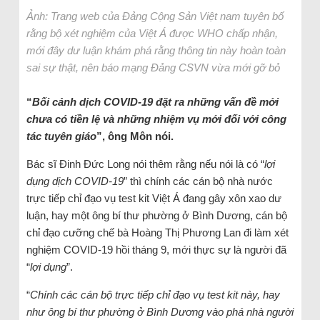
Ảnh: Trang web của Đảng Cộng Sản Việt nam tuyên bố
rằng bộ xét nghiệm của Việt Á được WHO chấp nhận,
mới đây dư luận khám phá rằng thông tin này hoàn toàn
sai sự thật, nên báo mạng Đảng CSVN vừa mới gỡ bỏ
“
Bối cảnh dịch COVID-19 đặt ra những vấn đề mới
chưa có tiền lệ và những nhiệm vụ mới đối với công
tác tuyên giáo
”, ông Môn nói.
Bác sĩ Đinh Đức Long nói thêm rằng nếu nói là có “
lợi
dụng dịch COVID-19
” thì chính các cán bộ nhà nước
trực tiếp chỉ đạo vụ test kit Việt Á đang gây xôn xao dư
luận, hay một ông bí thư phường ở Bình Dương, cán bộ
chỉ đạo cưỡng chế bà Hoàng Thị Phương Lan đi làm xét
nghiệm COVID-19 hồi tháng 9, mới thực sự là người đã
“
lợi dụng
”.
“
Chính các cán bộ trực tiếp chỉ đạo vụ test kit này, hay
như ông bí thư phường ở Bình Dương vào phá nhà người