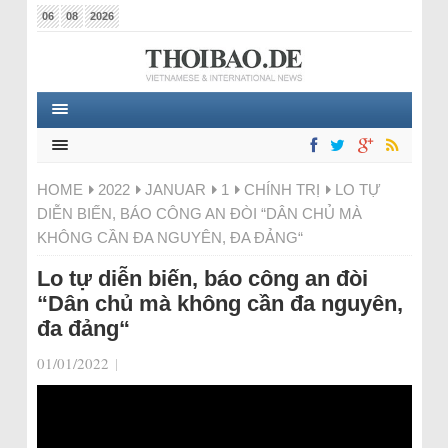
06
08
2026
HOME
2022
JANUAR
1
CHÍNH TRỊ
LO TỰ
DIỄN BIẾN, BÁO CÔNG AN ĐÒI “DÂN CHỦ MÀ
KHÔNG CẦN ĐA NGUYÊN, ĐA ĐẢNG“
Lo tự diễn biến, báo công an đòi
“Dân chủ mà không cần đa nguyên,
đa đảng“
01/01/2022
|