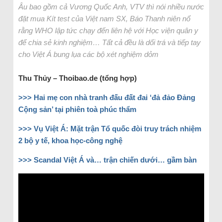
Âu bao gồm cả Vương Quốc Anh, VTV thì nói nhiều nước
đặt mua Kít test của Việt nam SX, Báo Thanh niên nổ
rằng WHO lập tức chạy đến liên hệ với Học viện quân y
để chia sẻ kinh nghiệm… Tất cả đều là dối trá và tiếp tay
cho Việt Á bung lụa các bộ xét nghiệm dỏm
Thu Thủy – Thoibao.de (tổng hợp)
>>> Hai mẹ con nhà tranh đấu đất đai ‘đả đảo Đảng
Cộng sản’ tại phiên toà phúc thẩm
>>> Vụ Việt Á: Mặt trận Tổ quốc đòi truy trách nhiệm
2 bộ y tế, khoa học-công nghệ
>>> Scandal Việt Á và… trận chiến dưới… gầm bàn