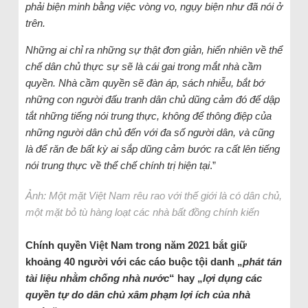
phải biện minh bằng việc vòng vo, ngụy biện như đã nói ở
trên.
Những ai chỉ ra những sự thật đơn giản, hiển nhiên về thể
chế dân chủ thực sự sẽ là cái gai trong mắt nhà cầm
quyền. Nhà cầm quyền sẽ đàn áp, sách nhiễu, bắt bớ
những con người đấu tranh dân chủ dũng cảm đó để dập
tắt những tiếng nói trung thực, không để thông điệp của
những người dân chủ đến với đa số người dân, và cũng
là để răn đe bất kỳ ai sắp dũng cảm bước ra cất lên tiếng
nói trung thực về thể chế chính trị hiện tại
.”
Ảnh: Một mặt Việt Nam rêu rao với thế giới là có dân chủ,
một mặt bỏ tù hàng loạt các nhà bất đồng chính kiến
Chính quyền Việt Nam trong năm 2021 bắt giữ
khoảng 40 người với các cáo buộc tội danh „
phát tán
tài liệu nhằm chống nhà nước
“ hay „
lợi dụng các
quyền tự do dân chủ xâm phạm lợi ích của nhà