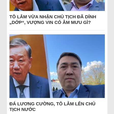
TÔ LÂM VỪA NHẬN CHỦ TỊCH ĐÃ DÍNH
„DỚP“, VƯỢNG VIN CÓ ÂM MƯU GÌ?
ĐÁ LƯƠNG CƯỜNG, TÔ LÂM LÊN CHỦ
TỊCH NƯỚC