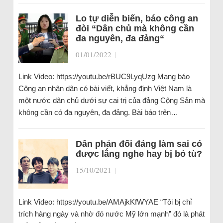
Lo tự diễn biến, báo công an
đòi “Dân chủ mà không cần
đa nguyên, đa đảng“
01/01/2022
|
Link Video: https://youtu.be/rBUC9LyqUzg Mạng báo
Công an nhân dân có bài viết, khẳng định Việt Nam là
một nước dân chủ dưới sự cai trị của đảng Cộng Sản mà
không cần có đa nguyên, đa đảng. Bài báo trên…
Dân phản đối đảng làm sai có
được lắng nghe hay bị bỏ tù?
15/10/2021
|
Link Video: https://youtu.be/AMAjkKfWYAE “Tôi bị chỉ
trích hàng ngày và nhờ đó nước Mỹ lớn mạnh” đó là phát