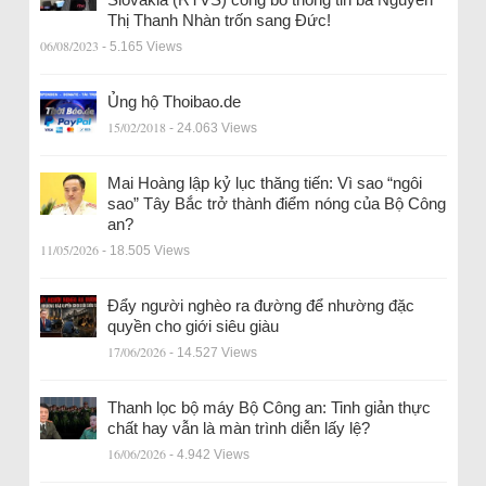
Thị Thanh Nhàn trốn sang Đức!
06/08/2023
- 5.165 Views
Ủng hộ Thoibao.de
15/02/2018
- 24.063 Views
Mai Hoàng lập kỷ lục thăng tiến: Vì sao “ngôi
sao” Tây Bắc trở thành điểm nóng của Bộ Công
an?
11/05/2026
- 18.505 Views
Đẩy người nghèo ra đường để nhường đặc
quyền cho giới siêu giàu
17/06/2026
- 14.527 Views
Thanh lọc bộ máy Bộ Công an: Tinh giản thực
chất hay vẫn là màn trình diễn lấy lệ?
16/06/2026
- 4.942 Views