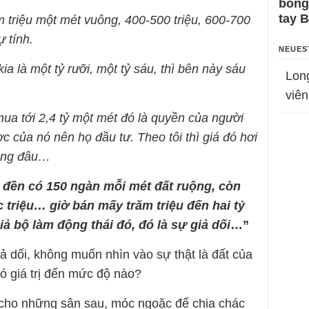
bỗng
tay 
m triệu một mét vuông, 400-500 triệu, 600-700
 tính.
NEUES
a là một tỷ rưỡi, một tỷ sáu, thì bên này sáu
Lon
viên
ua tới 2,4 tỷ một mét đó là quyền của người
c của nó nên họ đầu tư. Theo tôi thì giá đó hơi
hông đâu…
 đền có 150 ngàn mỗi mét đất ruộng, còn
 triệu… giờ bán mấy trăm triệu đến hai tỷ
 bộ làm động thái đó, đó là sự giả dối
…”
ả dối, không muốn nhìn vào sự thật là đất của
ó giá trị đến mức độ nào?
ại cho những sân sau, móc ngoặc để chia chác