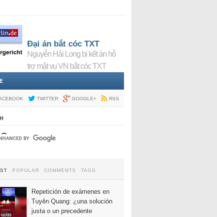
Đại án bắt cóc TXT
Nguyễn Hải Long bị kết án hỗ
trợ mật vụ VN bắt cóc TXT
E
ACEBOOK
TWITTER
GOOGLE+
RSS
H
EST
POPULAR
COMMENTS
TAGS
Repetición de exámenes en
Tuyên Quang: ¿una solución
justa o un precedente