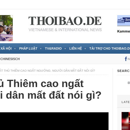
 đã được chính thức xác nhận
3 Jahren ago
XÃ HỘI
PHÁP LUẬT
TV&RADIO
LIÊN HỆ
TÀI TRỢ CHO THOIBAO.D
CHINESISCH
F
ẤT THỦ THIÊM CAO NGẤT NGƯỞNG, NGƯỜI DÂN MẤT ĐẤT NÓI GÌ?
SEARC
ủ Thiêm cao ngất
 dân mất đất nói gì?
LAT