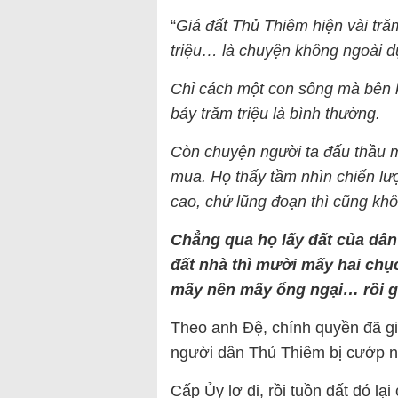
“
Giá đất Thủ Thiêm hiện vài tră
triệu… là chuyện không ngoài dự
Chỉ cách một con sông mà bên ki
bảy trăm triệu là bình thường.
Còn chuyện người ta đấu thầu m
mua. Họ thấy tầm nhìn chiến lượ
cao, chứ lũng đoạn thì cũng k
Chẳng qua họ lấy đất của dân
đất nhà thì mười mấy hai chục
mấy nên mấy ổng ngại… rồi giả
Theo anh Đệ, chính quyền đã gi
người dân Thủ Thiêm bị cướp n
Cấp Ủy lơ đi, rồi tuồn đất đó l