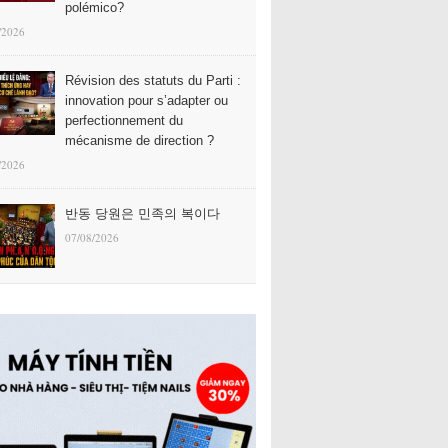
polémico?
/2026
Révision des statuts du Parti :
innovation pour s’adapter ou
perfectionnement du
mécanisme de direction ?
/2026
반동 당원은 민족의 복이다
07/08/2026