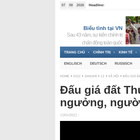
07
08
2026
Headline:
Tin bà Nguyễn Thị Thanh Nhàn đang ẩn náu tại Đức
Biểu tình tại VN
Sau 43 năm, sự kiện chính trị
chấn động toàn quốc
TRANG CHỦ
CHÍNH TRỊ
KINH TẾ
ENGLISCH
DEUTSCH
RUSSISCH
HOME
2022
JANUAR
12
XÃ HỘI
ĐẤU GIÁ Đ
Đấu giá đất Th
ngưởng, người
12/01/2022
|