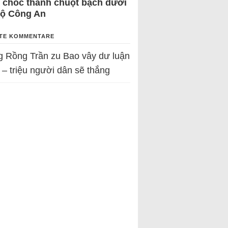
 chốc thành chuột bạch dưới
Bộ Công An
TE KOMMENTARE
g Rồng Trần
zu
Bao vây dư luận
 – triệu người dân sẽ thắng