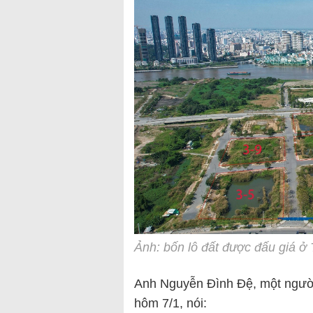
Ảnh: bốn lô đất được đấu giá ở
Anh Nguyễn Đình Đệ, một người 
hôm 7/1, nói: