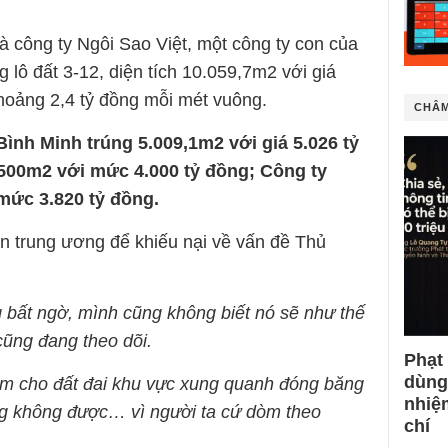
là công ty Ngôi Sao Việt, một công ty con của
lô đất 3-12, diện tích 10.059,7m2 với giá
hoảng 2,4 tỷ đồng mỗi mét vuông.
CHÂM
 Bình Minh trúng 5.009,1m2 với giá 5.026 tỷ
500m2 với mức 4.000 tỷ đồng; Công ty
mức 3.820 tỷ đồng.
ận trung ương để khiếu nại về vấn đề Thủ
 bất ngờ, mình cũng không biết nó sẽ như thế
cũng đang theo dõi.
Phạt
dùng
làm cho đất đai khu vực xung quanh đóng băng
nhiệ
ng không được… vì người ta cứ dòm theo
chí