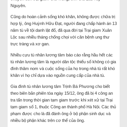
Nguyên.
Cũng do hoàn cảnh sống khó khăn, không được chữa trị
hợp lý, ông Huỳnh Hữu Đạt, người đang chấp hành án 13
năm tù về tội danh lật đổ, đã qua đời tại Trại giam Xuân
Lộc sau nhiều tháng chống chọi với căn bệnh ung thư
trực tràng và xơ gan.
Nhiều cựu tù nhân lương tâm báo cáo rằng hầu hết các
tù nhân lương tâm là người dân tộc thiểu số không có gia
đình thăm nom và cuộc sống của họ trong nhà tù rất khó
khăn vì họ chỉ dựa vào nguồn cung cấp của nhà tù.
Gia đình tù nhân lương tâm Trịnh Bá Phương cho biết
theo biên bản phiên tòa ngày 15/12, ông đã bị 4 công an
tra tấn trong thời gian tạm giam trước khi xét xử tại Trại
tạm giam số 1, thuộc Công an thành phố Hà Nội. Các thủ
phạm được cho là đã đánh ông ở bộ phận sinh dục và
nhiều bộ phận khác trên cơ thể của ông.