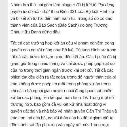
Nhóm lớn thứ hai gồm tám blogger đã bị kết tội “
lợi dụng
quyền tự do dân chủ
” theo Điều 331 của Bộ luật Hình sự
và bị kết án từ hai đến năm năm tù. Trong số đó có các
thành viên của Báo Sạch (Báo Sạch) do ông Trương
Châu Hữu Danh đứng đầu.
Tất cả các trường hợp kết án đều vi phạm nghiêm trọng
quyền con người cũng như Bộ luật Tố tụng Hình sự trong
tất cả các bước từ tạm giam đến kết án. Các bị cáo đã bị
giam giữ trong nhiều tháng và chỉ được phép gặp luật sư
của họ trong thời gian ngắn trước khi xét xử. Tất cả các
phiên tòa đều diễn ra rất ngắn, trong đó người thân của bị
cáo không được phép có mặt trong phòng xử án trong
khi các nhà ngoại giao nước ngoài đang quan sát phiên
xử tại các phòng liền kề qua màn hình TV. Trong một số
trường hợp, bao gồm cả vụ xét xử nhà hoạt động vì
quyền đất đai và nhà bảo vệ nhân quyền Cấn Thị Thêu và
các con trai của bà, người thân của họ đã bị giam giữ tại
đồn cảnh sát địa phương vào ngày xét xử. Trong mọi