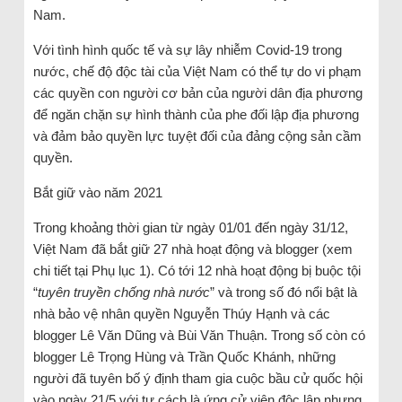
Nam.
Với tình hình quốc tế và sự lây nhiễm Covid-19 trong
nước, chế độ độc tài của Việt Nam có thể tự do vi phạm
các quyền con người cơ bản của người dân địa phương
để ngăn chặn sự hình thành của phe đối lập địa phương
và đảm bảo quyền lực tuyệt đối của đảng cộng sản cầm
quyền.
Bắt giữ vào năm 2021
Trong khoảng thời gian từ ngày 01/01 đến ngày 31/12,
Việt Nam đã bắt giữ 27 nhà hoạt động và blogger (xem
chi tiết tại Phụ lục 1). Có tới 12 nhà hoạt động bị buộc tội
“
tuyên truyền chống nhà nước
” và trong số đó nổi bật là
nhà bảo vệ nhân quyền Nguyễn Thúy Hạnh và các
blogger Lê Văn Dũng và Bùi Văn Thuận. Trong số còn có
blogger Lê Trọng Hùng và Trần Quốc Khánh, những
người đã tuyên bố ý định tham gia cuộc bầu cử quốc hội
vào ngày 21/5 với tư cách là ứng cử viên độc lập nhưng