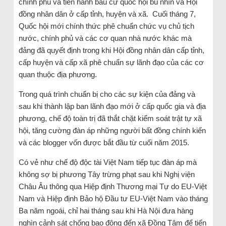
chính phủ và tiến hành bầu cử quốc hội bù nhìn và Hội
đồng nhân dân ở cấp tỉnh, huyện và xã. Cuối tháng 7,
Quốc hội mới chính thức phê chuẩn chức vụ chủ tịch
nước, chính phủ và các cơ quan nhà nước khác mà
đảng đã quyết định trong khi Hội đồng nhân dân cấp tỉnh,
cấp huyện và cấp xã phê chuẩn sự lãnh đạo của các cơ
quan thuộc địa phương.
Trong quá trình chuẩn bị cho các sự kiện của đảng và
sau khi thành lập ban lãnh đạo mới ở cấp quốc gia và địa
phương, chế độ toàn trị đã thắt chặt kiểm soát trật tự xã
hội, tăng cường đàn áp những người bất đồng chính kiến ​​
và các blogger vốn được bắt đầu từ cuối năm 2015.
Có vẻ như chế độ độc tài Việt Nam tiếp tục đàn áp mà
không sợ bị phương Tây trừng phạt sau khi Nghị viện
Châu Âu thông qua Hiệp định Thương mại Tự do EU-Việt
Nam và Hiệp định Bảo hộ Đầu tư EU-Việt Nam vào tháng
Ba năm ngoái, chỉ hai tháng sau khi Hà Nội đưa hàng
nghìn cảnh sát chống bạo động đến xã Đồng Tâm để tiến