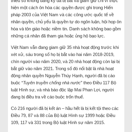
thiểu số không đăng ký đã bị bắt và giam giữ chỉ vì thực
hiện một cách ôn hòa các quyền được ghi trong Hiến
pháp 2003 của Việt Nam và các công ước quốc tế về
nhân quyền, chủ yếu là quyền tự do ngôn luận, hội họp ôn
hòa và tôn giáo hoặc niềm tin. Danh sách không bao gồm
những cá nhân đã tham gia hoặc ủng hộ bạo lực.
Việt Nam vẫn đang giam giữ 35 nhà hoạt động trước khi
xét xử, sáu trong số họ bị bắt vào hai năm 2018-2019,
chín người vào năm 2020, và 20 nhà hoạt động còn lại bị
bắt giữ vào năm 2021. Trong số đó nổi bật là nhà hoạt
động nhân quyền Nguyễn Thúy Hạnh, người đã bị cáo
buộc “
Tuyên truyền chống nhà nước
” theo Điều 117 Bộ
luật Hình sự, và nhà báo độc lập Mai Phan Lợi, người
đang bị điều tra về cáo buộc trốn thuế.
Có 216 người đã bị kết án – hầu hết là bị kết tội theo các
Điều 79, 87 và 88 của Bộ luật Hình sự 1999 hoặc Điều
109, 117 và 331 trong Bộ luật Hình sự năm 2015.