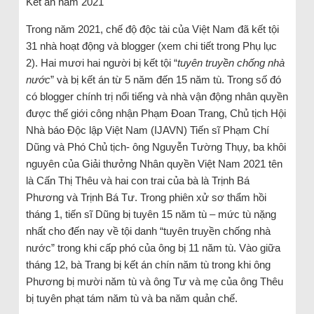
Kết án năm 2021
Trong năm 2021, chế độ độc tài của Việt Nam đã kết tội
31 nhà hoạt động và blogger (xem chi tiết trong Phụ lục
2). Hai mươi hai người bị kết tội “
tuyên truyền chống nhà
nước
” và bị kết án từ 5 năm đến 15 năm tù. Trong số đó
có blogger chính trị nổi tiếng và nhà vận động nhân quyền
được thế giới công nhận Phạm Đoan Trang, Chủ tịch Hội
Nhà báo Độc lập Việt Nam (IJAVN) Tiến sĩ Phạm Chí
Dũng và Phó Chủ tịch- ông Nguyễn Tường Thụy, ba khôi
nguyên của Giải thưởng Nhân quyền Việt Nam 2021 tên
là Cấn Thị Thêu và hai con trai của bà là Trịnh Bá
Phương và Trịnh Bá Tư. Trong phiên xử sơ thẩm hồi
tháng 1, tiến sĩ Dũng bị tuyên 15 năm tù – mức tù nặng
nhất cho đến nay về tội danh “tuyên truyền chống nhà
nước” trong khi cấp phó của ông bị 11 năm tù. Vào giữa
tháng 12, bà Trang bị kết án chín năm tù trong khi ông
Phương bị mười năm tù và ông Tư và mẹ của ông Thêu
bị tuyên phạt tám năm tù và ba năm quản chế.