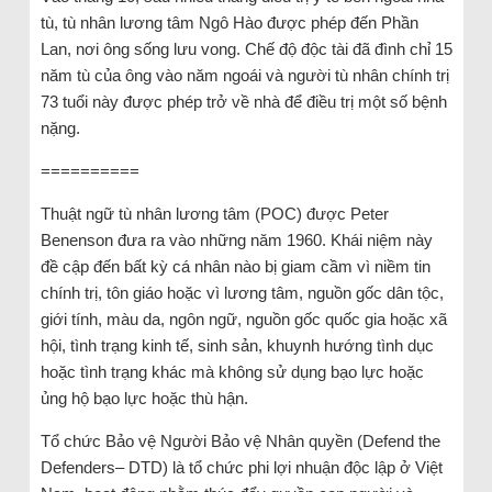
tù, tù nhân lương tâm Ngô Hào được phép đến Phần
Lan, nơi ông sống lưu vong. Chế độ độc tài đã đình chỉ 15
năm tù của ông vào năm ngoái và người tù nhân chính trị
73 tuổi này được phép trở về nhà để điều trị một số bệnh
nặng.
==========
Thuật ngữ tù nhân lương tâm (POC) được Peter
Benenson đưa ra vào những năm 1960. Khái niệm này
đề cập đến bất kỳ cá nhân nào bị giam cầm vì niềm tin
chính trị, tôn giáo hoặc vì lương tâm, nguồn gốc dân tộc,
giới tính, màu da, ngôn ngữ, nguồn gốc quốc gia hoặc xã
hội, tình trạng kinh tế, sinh sản, khuynh hướng tình dục
hoặc tình trạng khác mà không sử dụng bạo lực hoặc
ủng hộ bạo lực hoặc thù hận.
Tổ chức Bảo vệ Người Bảo vệ Nhân quyền (Defend the
Defenders– DTD) là tổ chức phi lợi nhuận độc lập ở Việt