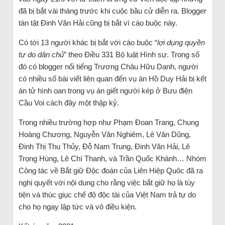
đã bị bắt vài tháng trước khi cuộc bầu cử diễn ra. Blogger
tàn tật Đinh Văn Hải cũng bị bắt vì cáo buộc này.
Có tới 13 người khác bị bắt với cáo buộc “
lợi dụng quyền
tự do dân chủ
” theo Điều 331 Bộ luật Hình sự. Trong số
đó có blogger nổi tiếng Trương Châu Hữu Danh, người
có nhiều số bài viết liên quan đến vụ án Hồ Duy Hải bị kết
án tử hình oan trong vụ án giết người kép ở Bưu điện
Cầu Voi cách đây một thập kỷ.
Trong nhiều trường hợp như Phạm Đoan Trang, Chung
Hoàng Chương, Nguyễn Văn Nghiêm, Lê Văn Dũng,
Đinh Thị Thu Thủy, Đỗ Nam Trung, Đinh Văn Hải, Lê
Trọng Hùng, Lê Chí Thanh, và Trần Quốc Khánh… Nhóm
Công tác về Bắt giữ Độc đoán của Liên Hiệp Quôc đã ra
nghị quyết với nội dung cho rằng việc bắt giữ họ là tùy
tiện và thúc giục chế độ độc tài của Việt Nam trả tự do
cho họ ngay lập tức và vô điều kiện.