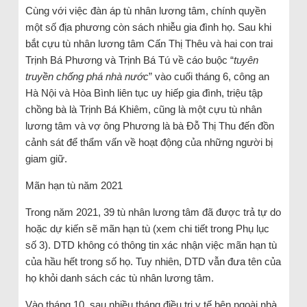
Cùng với việc đàn áp tù nhân lương tâm, chính quyền
một số địa phương còn sách nhiễu gia đình họ. Sau khi
bắt cựu tù nhân lương tâm Cấn Thị Thêu và hai con trai
Trịnh Bá Phương và Trịnh Bá Tú về cáo buộc “
tuyên
truyền chống phá nhà nước
” vào cuối tháng 6, công an
Hà Nội và Hòa Bình liên tục uy hiếp gia đình, triệu tập
chồng bà là Trịnh Bá Khiêm, cũng là một cựu tù nhân
lương tâm và vợ ông Phương là bà Đỗ Thị Thu đến đồn
cảnh sát để thẩm vấn về hoạt động của những người bị
giam giữ.
Mãn hạn tù năm 2021
Trong năm 2021, 39 tù nhân lương tâm đã được trả tự do
hoặc dự kiến ​​sẽ mãn hạn tù (xem chi tiết trong Phụ lục
số 3). DTD không có thông tin xác nhận việc mãn hạn tù
của hầu hết trong số họ. Tuy nhiên, DTD vẫn đưa tên của
họ khỏi danh sách các tù nhân lương tâm.
Vào tháng 10, sau nhiều tháng điều trị y tế bên ngoài nhà