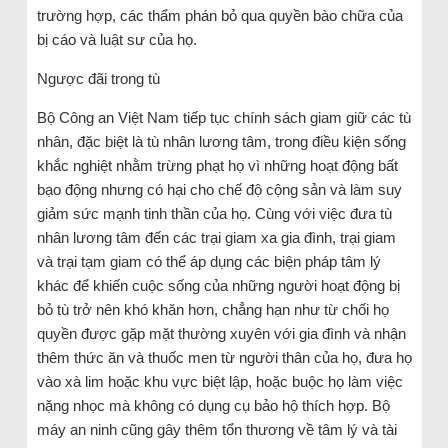
trường hợp, các thẩm phán bỏ qua quyền bào chữa của
bị cáo và luật sư của họ.
Ngược đãi trong tù
Bộ Công an Việt Nam tiếp tục chính sách giam giữ các tù
nhân, đặc biệt là tù nhân lương tâm, trong điều kiện sống
khắc nghiệt nhằm trừng phạt họ vì những hoạt động bất
bạo động nhưng có hại cho chế độ cộng sản và làm suy
giảm sức mạnh tinh thần của họ. Cùng với việc đưa tù
nhân lương tâm đến các trại giam xa gia đình, trại giam
và trại tạm giam có thể áp dụng các biện pháp tâm lý
khác để khiến cuộc sống của những người hoạt động bị
bỏ tù trở nên khó khăn hơn, chẳng hạn như từ chối họ
quyền được gặp mặt thường xuyên với gia đình và nhận
thêm thức ăn và thuốc men từ người thân của họ, đưa họ
vào xà lim hoặc khu vực biệt lập, hoặc buộc họ làm việc
nặng nhọc mà không có dụng cụ bảo hộ thích hợp. Bộ
máy an ninh cũng gây thêm tổn thương về tâm lý và tài