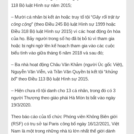
118 Bộ luật Hình sự năm 2015;
– Mười cá nhân bị kết án hoặc truy tố tội “
Gây rối trật tự
công cộng
” (theo Điều 245 Bộ luật Hình sự 1999 hoặc
Điều 318 Bộ luật Hình sự 2015) vì các hoạt động ôn hòa
của họ. Bảy người trong số họ đã bị bỏ tù vì tham gia
hoặc bị nghi ngờ lên kế hoạch tham gia vào các cuộc
biểu tình vào giữa tháng 6 năm 2018 và sau đó;
– Ba nhà hoạt động Châu Văn Khảm (người Úc gốc Việt),
Nguyễn Văn Viễn, và Trần Văn Quyền bị kết tội “
khủng
bố
” theo Điều 113 Bộ luật Hình sự 2015.
– Hiện chưa rõ tội danh cho 13 cá nhân, trong đó có 3
người Thượng theo giáo phái Hà Mòn bị bắt vào ngày
19/3/2020.
Theo báo cáo của tổ chức Phóng viên Không Biên giới
(RSF) có trụ sở tại Paris công bố ngày 16/12/2021, Việt
Nam là một trong những nhà tù lớn nhất thế giới dành