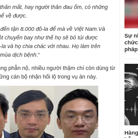
 thân mất, hay người thân đau ốm, có những
hể về được.
đến tận 8.000 đô-la để mà về Việt Nam.Và
Sự n
một chuyến bay như thế họ sẽ bỏ túi được
chức
la và họ chia chác với nhau. Họ làm trên
pháp
 mùa dịch bệnh
.”
ùng phẫn nộ, nhiều người thậm chí còn dùng từ
ững cán bộ nhận hối lộ trong vụ án này.
Hàng