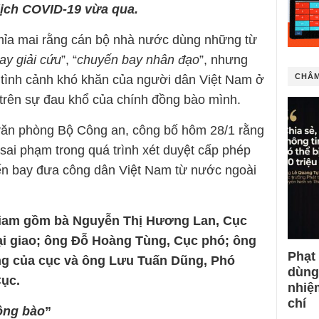
dịch COVID-19 vừa qua.
, mỉa mai rằng cán bộ nhà nước dùng những từ
ay giải cứu
”, “
chuyến bay nhân đạo
”, nhưng
CHÂM
, tình cảnh khó khăn của người dân Việt Nam ở
 trên sự đau khổ của chính đồng bào mình.
văn phòng Bộ Công an, công bố hôm 28/1 rằng
sai phạm trong quá trình xét duyệt cấp phép
yến bay đưa công dân Việt Nam từ nước ngoài
 giam gồm bà Nguyễn Thị Hương Lan, Cục
i giao; ông Đỗ Hoàng Tùng, Cục phó; ông
Phạt
g của cục và ông Lưu Tuấn Dũng, Phó
dùng
ục.
nhiệ
chí
ồng bào
”