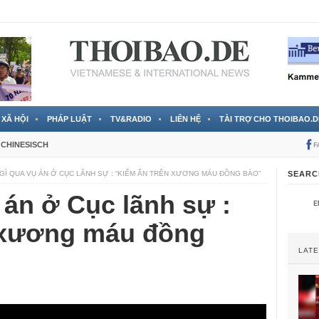
 đã được chính thức xác nhận
3 Jahren ago
XÃ HỘI
PHÁP LUẬT
TV&RADIO
LIÊN HỆ
TÀI TRỢ CHO THOIBAO.D
CHINESISCH
F
GÌ QUA VỤ ÁN Ở CỤC LÃNH SỰ : “KIẾM ĂN TRÊN XƯƠNG MÁU ĐỒNG BÀO”
SEARC
 án ở Cục lãnh sự :
 xương máu đồng
LAT