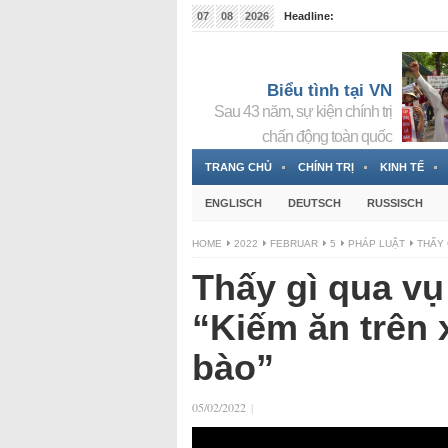
07
08
2026
Headline:
Tin bà Nguyễn Thị Thanh Nhàn đang ẩn náu tại Đức
Biểu tình tại VN
Sau 43 năm, sự kiện chính trị
chấn động toàn quốc
TRANG CHỦ
CHÍNH TRỊ
KINH TẾ
ENGLISCH
DEUTSCH
RUSSISCH
HOME
2022
FEBRUAR
5
PHÁP LUẬT
THẤY 
Thấy gì qua vụ
“Kiếm ăn trên
bào”
05/02/2022
|