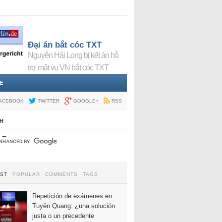
Đại án bắt cóc TXT
Nguyễn Hải Long bị kết án hỗ
trợ mật vụ VN bắt cóc TXT
E
ACEBOOK
TWITTER
GOOGLE+
RSS
H
EST
POPULAR
COMMENTS
TAGS
Repetición de exámenes en
Tuyên Quang: ¿una solución
justa o un precedente