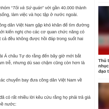
nhóm “
Tôi và Sứ quán
” với gần 40.000 thành
 sống, làm việc và học tập ở nước ngoài.
 công dân Việt Nam gặp khó khăn để tìm đường
gởi kiến nghị cho các cơ quan chức năng có
t cả đều không được hồi đáp trong suốt hai
i Á châu Tự do rằng đến bây giờ mới bắt
Thủ 
hậm trễ, nhưng dù sao chậm cũng còn hơn là
nhục 
đạo 
ừ các chuyến bay đưa công dân Việt Nam về
 đã có rất nhiều lời kêu cứu rằng họ phải trả giá
về nước: