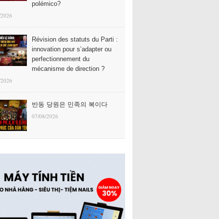
polémico?
/2026
Révision des statuts du Parti :
innovation pour s’adapter ou
perfectionnement du
mécanisme de direction ?
/2026
반동 당원은 민족의 복이다
07/08/2026