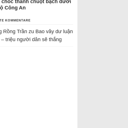
 chốc thành chuột bạch dưới
Bộ Công An
TE KOMMENTARE
g Rồng Trần
zu
Bao vây dư luận
 – triệu người dân sẽ thắng