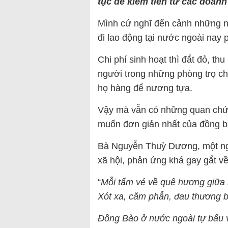
tục để kiếm tiền từ các doan
Mình cứ nghĩ đến cảnh những n
đi lao động tại nước ngoài nay p
Chi phí sinh hoạt thì đắt đỏ, th
người trong những phòng trọ chậ
họ hàng để nương tựa.
Vậy mà vẫn có những quan chức 
muốn đơn giản nhất của đồng b
Bà Nguyễn Thuỳ Dương, một ngư
xã hội, phản ứng khá gay gắt về
“
Mỗi tấm vé về quê hương giữa l
Xót xa, căm phẫn, đau thương b
Đồng Bào ở nước ngoài tự bấu v