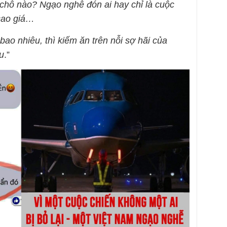
chỗ nào? Ngạo nghễ đón ai hay chỉ là cuộc
cao giá…
bao nhiêu, thì kiếm ăn trên nỗi sợ hãi của
u
.”