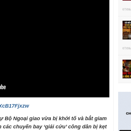
07/08
07/08
eXcB17Fjxzw
 Bộ Ngoại giao vừa bị khởi tố và bắt giam
ện các chuyến bay ‘giải cứu’ công dân bị kẹt