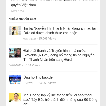
quyền Việt Nam
06/08/2026
NHIỀU NGƯỜI XEM
Tin bà Nguyễn Thị Thanh Nhàn đang ẩn náu tại
Đức đã được chính thức xác nhận
07/08/2023
- 15.063 Views
Đài phát thanh và Truyền hình nhà nước
Slovakia (RTVS) công bố thông tin bà Nguyễn
Thị Thanh Nhàn trốn sang Đức!
06/08/2023
- 5.164 Views
Ủng hộ Thoibao.de
15/02/2018
- 24.053 Views
Mai Hoàng lập kỷ lục thăng tiến: Vì sao “ngôi
sao” Tây Bắc trở thành điểm nóng của Bộ Công
an?