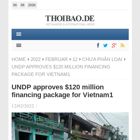
06
08
2026
HOME
2022
FEBRUAR
12
CHƯA PHÂN LOẠI
UNDP APPROVES $120 MILLION FINANCING
PACKAGE FOR VIETNAM1
UNDP approves $120 million
financing package for Vietnam1
12/02/2022
|