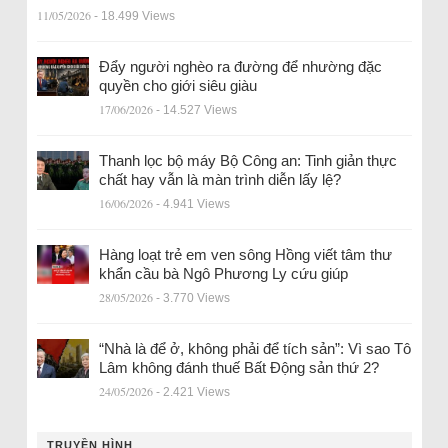
11/05/2026
- 18.499 Views
Đẩy người nghèo ra đường để nhường đặc
quyền cho giới siêu giàu
17/06/2026
- 14.527 Views
Thanh lọc bộ máy Bộ Công an: Tinh giản thực
chất hay vẫn là màn trình diễn lấy lệ?
16/06/2026
- 4.941 Views
Hàng loạt trẻ em ven sông Hồng viết tâm thư
khẩn cầu bà Ngô Phương Ly cứu giúp
28/05/2026
- 3.770 Views
“Nhà là để ở, không phải để tích sản”: Vì sao Tô
Lâm không đánh thuế Bất Động sản thứ 2?
24/05/2026
- 2.421 Views
TRUYỀN HÌNH