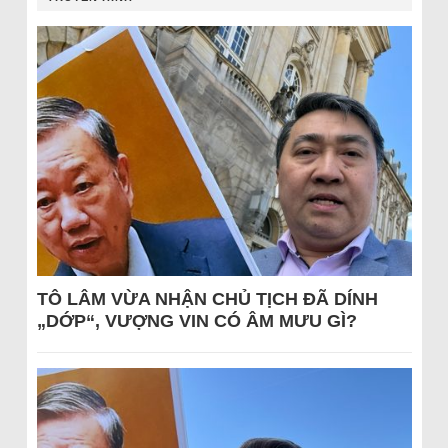
TÔ LÂM VỪA NHẬN CHỦ TỊCH ĐÃ DÍNH
„DỚP“, VƯỢNG VIN CÓ ÂM MƯU GÌ?