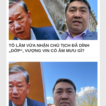
TÔ LÂM VỪA NHẬN CHỦ TỊCH ĐÃ DÍNH
„DỚP“, VƯỢNG VIN CÓ ÂM MƯU GÌ?