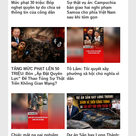
Mức phạt 30 triệu: Bóp
Sự thật vụ án: Campuchia
nghẹt quyền tự do chia sẻ
bàn giao hai nghi phạm
thông tin của công dân
Samoa cho phía Việt Nam
sau khi tóm gọn
TĂNG MỨC PHẠT LÊN 50
Tô Lâm: Tôi quyết xây
TRIỆU: Đòn „Áp Đặt Quyền
phường xã hội chủ nghĩa vì
Lực“ Để Thao Túng Sự Thật
dân
Trên Không Gian Mạng?
Chiếc mặt nạ oai nghiêm
Dự án Sân bay Long Thành: