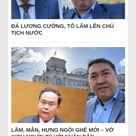
ĐÁ LƯƠNG CƯỜNG, TÔ LÂM LÊN CHỦ
TỊCH NƯỚC
LÂM, MẪN, HƯNG NGỒI GHẾ MỚI – VỞ