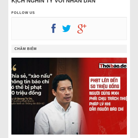
KỊCH NGHÌN TỶ VỚI NHÂN DÂN
FOLLOW US
CHÂM BIẾM