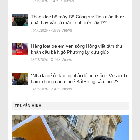
17/06/2026
- 14.526 Views
Thanh lọc bộ máy Bộ Công an: Tinh giản thực
chất hay vẫn là màn trình diễn lấy lệ?
16/06/2026
- 4.939 Views
Hàng loạt trẻ em ven sông Hồng viết tâm thư
khẩn cầu bà Ngô Phương Ly cứu giúp
28/05/2026
- 3.768 Views
“Nhà là để ở, không phải để tích sản”: Vì sao Tô
Lâm không đánh thuế Bất Động sản thứ 2?
24/05/2026
- 2.419 Views
TRUYỀN HÌNH