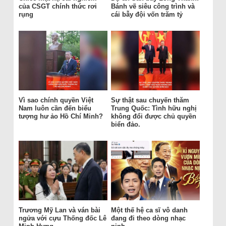
của CSGT chính thức rơi
Bánh vẽ siêu công trình và
rụng
cái bẫy đội vốn trăm tỷ
Vì sao chính quyền Việt
Sự thật sau chuyến thăm
Nam luôn cần đến biểu
Trung Quốc: Tình hữu nghị
tượng hư ảo Hồ Chí Minh?
không đổi được chủ quyền
biển đảo.
Trương Mỹ Lan và ván bài
Một thế hệ ca sĩ vô danh
ngửa với cựu Thống đốc Lê
đang đi theo dòng nhạc