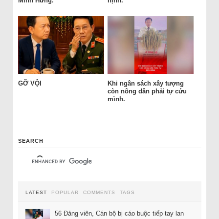
Minh Hưng.
nịnh.
GỠ VỘI
Khi ngân sách xây tượng
còn nông dân phải tự cứu
mình.
SEARCH
LATEST
POPULAR
COMMENTS
TAGS
56 Đảng viên, Cán bộ bị cáo buộc tiếp tay lan