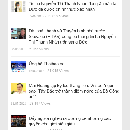
Tin bà Nguyễn Thị Thanh Nhàn đang ẩn náu tại
Đức đã được chính thức xác nhận
07/08/2023
- 15.059 Views
Đài phát thanh và Truyền hình nhà nước
Slovakia (RTVS) công bố thông tin bà Nguyễn
Thị Thanh Nhàn trốn sang Đức!
06/08/2023
- 5.163 Views
Ủng hộ Thoibao.de
15/02/2018
- 24.045 Views
Mai Hoàng lập kỷ lục thăng tiến: Vì sao “ngôi
sao” Tây Bắc trở thành điểm nóng của Bộ Công
an?
11/05/2026
- 18.497 Views
Đẩy người nghèo ra đường để nhường đặc
quyền cho giới siêu giàu