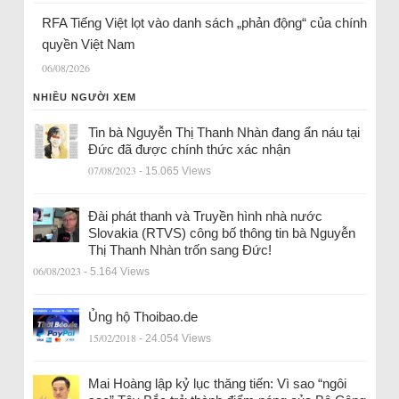
RFA Tiếng Việt lọt vào danh sách „phản động“ của chính
quyền Việt Nam
06/08/2026
NHIỀU NGƯỜI XEM
Tin bà Nguyễn Thị Thanh Nhàn đang ẩn náu tại
Đức đã được chính thức xác nhận
07/08/2023
- 15.065 Views
Đài phát thanh và Truyền hình nhà nước
Slovakia (RTVS) công bố thông tin bà Nguyễn
Thị Thanh Nhàn trốn sang Đức!
06/08/2023
- 5.164 Views
Ủng hộ Thoibao.de
15/02/2018
- 24.054 Views
Mai Hoàng lập kỷ lục thăng tiến: Vì sao “ngôi