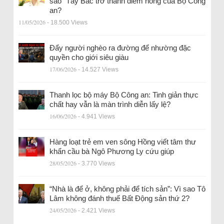
sao” Tây Bắc trở thành điểm nóng của Bộ Công
an?
11/05/2026
- 18.500 Views
Đẩy người nghèo ra đường để nhường đặc
quyền cho giới siêu giàu
17/06/2026
- 14.527 Views
Thanh lọc bộ máy Bộ Công an: Tinh giản thực
chất hay vẫn là màn trình diễn lấy lệ?
16/06/2026
- 4.941 Views
Hàng loạt trẻ em ven sông Hồng viết tâm thư
khẩn cầu bà Ngô Phương Ly cứu giúp
28/05/2026
- 3.770 Views
“Nhà là để ở, không phải để tích sản”: Vì sao Tô
Lâm không đánh thuế Bất Động sản thứ 2?
24/05/2026
- 2.421 Views