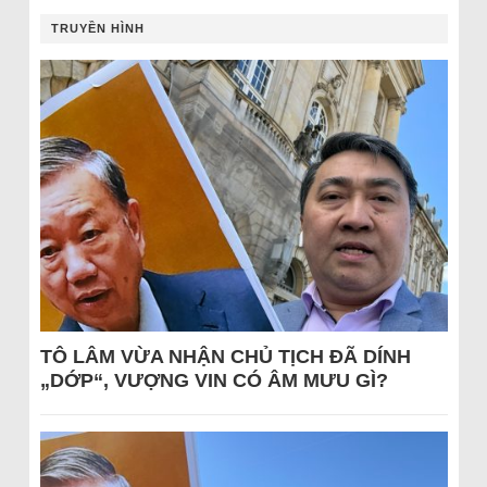
TRUYỀN HÌNH
TÔ LÂM VỪA NHẬN CHỦ TỊCH ĐÃ DÍNH
„DỚP“, VƯỢNG VIN CÓ ÂM MƯU GÌ?