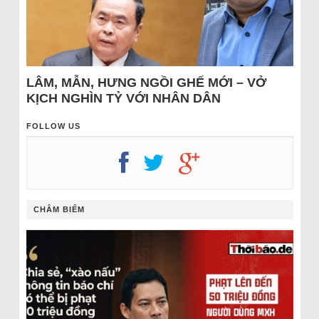
LÂM, MẪN, HƯNG NGỒI GHẾ MỚI – VỞ
KỊCH NGHÌN TỶ VỚI NHÂN DÂN
FOLLOW US
CHÂM BIẾM