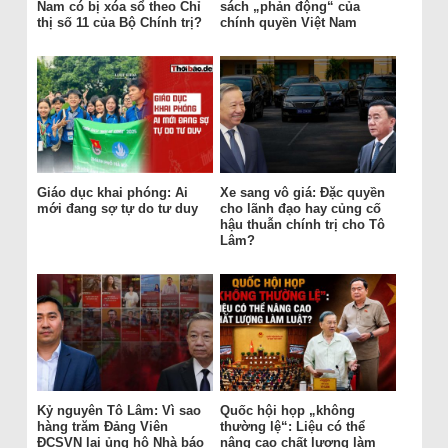
Nam có bị xóa sổ theo Chỉ
sách „phản động“ của
thị số 11 của Bộ Chính trị?
chính quyền Việt Nam
Giáo dục khai phóng: Ai
Xe sang vô giá: Đặc quyền
mới đang sợ tự do tư duy
cho lãnh đạo hay củng cố
hậu thuẫn chính trị cho Tô
Lâm?
Kỷ nguyên Tô Lâm: Vì sao
Quốc hội họp „không
hàng trăm Đảng Viên
thường lệ“: Liệu có thể
ĐCSVN lại ủng hộ Nhà báo
nâng cao chất lượng làm