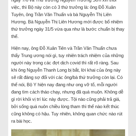
việc, thì Bộ này còn có 3 thứ trưởng là: ông Đỗ Xuân
Tuyên, ông Trần Văn Thuấn và bà Nguyễn Thị Liên
Hương. Bà Nguyễn Thị Liên Hương mới được bổ nhiệm
thứ trưởng ngày 31/5 vừa qua như là bước chuẩn bị thay
thế.
Hiện nay, ông Đỗ Xuân Tiên và Trần Văn Thuấn chưa
thấy Trung ương nói gì, tuy nhiên trách nhiệm của những
người này trong các đợt dịch covid thì rất rõ ràng. Sau
khi ông Nguyễn Thanh Long bị bắt, lời khai của ông này
sẽ rất đáng sợ đối với các ông/bà thứ trưởng còn lại. Có
thể nói, Bộ Y hiện nay đang như ong vỡ tổ, mỗi người
đang tìm cách tháo chạy, nhưng đã quá muộn. Không dễ
gì rời khỏi vị trí lúc này được. Tội nào cũng phải trả giá,
bởi sống quá nuôn chiều lòng tham thì thế nào kết thúc
cũng không có hậu. Tuy nhiên, không quan chức nào rút
ra bài học.