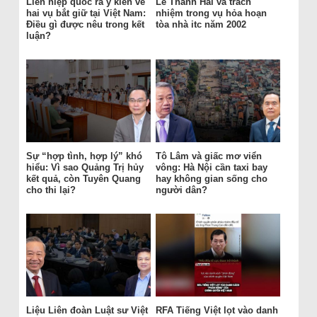
Liên hiệp quốc ra ý kiến về
Lê Thanh Hải và trách
hai vụ bắt giữ tại Việt Nam:
nhiệm trong vụ hỏa hoạn
Điều gì được nêu trong kết
tòa nhà itc năm 2002
luận?
Sự “hợp tình, hợp lý” khó
Tô Lâm và giấc mơ viển
hiểu: Vì sao Quảng Trị hủy
vông: Hà Nội cần taxi bay
kết quả, còn Tuyên Quang
hay không gian sống cho
cho thi lại?
người dân?
Liệu Liên đoàn Luật sư Việt
RFA Tiếng Việt lọt vào danh