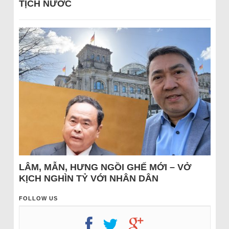
TỊCH NƯỚC
LÂM, MẪN, HƯNG NGỒI GHẾ MỚI – VỞ
KỊCH NGHÌN TỶ VỚI NHÂN DÂN
FOLLOW US