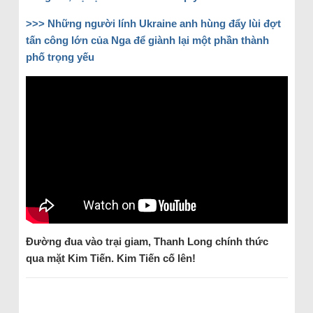
>>> Những người lính Ukraine anh hùng đẩy lùi đợt
tấn công lớn của Nga để giành lại một phần thành
phố trọng yếu
Đường
đua
vào trại giam, Thanh Long chính thức
qua
mặt
Kim Tiến
. Kim Tiến cố lên!