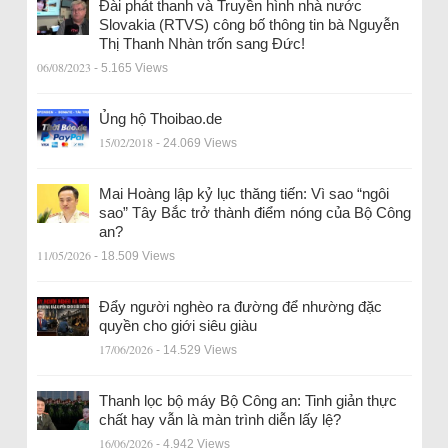
Đài phát thanh và Truyền hình nhà nước
Slovakia (RTVS) công bố thông tin bà Nguyễn
Thị Thanh Nhàn trốn sang Đức!
06/08/2023
- 5.165 Views
Ủng hộ Thoibao.de
15/02/2018
- 24.069 Views
Mai Hoàng lập kỷ lục thăng tiến: Vì sao “ngôi
sao” Tây Bắc trở thành điểm nóng của Bộ Công
an?
11/05/2026
- 18.509 Views
Đẩy người nghèo ra đường để nhường đặc
quyền cho giới siêu giàu
17/06/2026
- 14.529 Views
Thanh lọc bộ máy Bộ Công an: Tinh giản thực
chất hay vẫn là màn trình diễn lấy lệ?
16/06/2026
- 4.942 Views