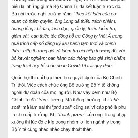
biểu lại những gì mà Bộ Chính Trị đã kết luận trước đó.
Bà nói trước nghị trường rằng: “
theo kết luận của cơ
quan có thẩm quyền, ông Long đã thiếu trách nhiệm,
buông lỏng chỉ đạo, lãnh đạo, quản lý, thiếu kiểm tra,
giám sát, can thiệp tác động hỗ trợ Công ty Việt Á trong
quá trình cấp sổ đăng ký lưu hành tạm thời và chính
thức, hiệp thương giá và kiểm tra giá hiệp thương đối với
bộ kit xét nghiệm; ban hành các thông báo giá sinh phẩm
trang thiết bị y tế chẩn đoán Covid-19 trái quy định
.”
Quốc hội thì chỉ hợp thức hóa quyết định của Bộ Chính
Trị thôi. Việc cách chức ông Bộ trưởng Bộ Y tế không
ngoài dự đoán của mọi người. Như vậy xem như Bộ
Chính Trị đã “
trảm
” tướng. Mà thông thường, khi “
chủ
soái
” mà làm sai thì “
phó soái
” cũng sai vì cấp phó là phụ
tá cho cấp trưởng. Khi “
thanh gươm
” của ông Trọng phập
xuống thì lúc đó e kíp trong nhóm lợi ích ngành y trong
Bộ Y tế cũng nháo nhào chạy thoát thân.