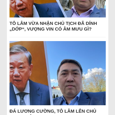
TÔ LÂM VỪA NHẬN CHỦ TỊCH ĐÃ DÍNH
„DỚP“, VƯỢNG VIN CÓ ÂM MƯU GÌ?
ĐÁ LƯƠNG CƯỜNG, TÔ LÂM LÊN CHỦ