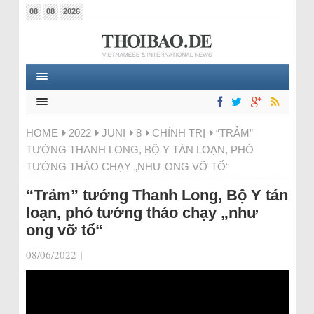
08
08
2026
HOME
2022
JUNI
8
CHÍNH TRỊ
“TRẢM”
TƯỚNG THANH LONG, BỘ Y TÁN LOẠN, PHÓ
TƯỚNG THÁO CHẠY „NHƯ ONG VỠ TỔ“
“Trảm” tướng Thanh Long, Bộ Y tán
loạn, phó tướng tháo chạy „như
ong vỡ tổ“
08/06/2022
|