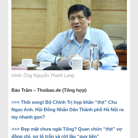
Hình: Ông Nguyễn Thanh Long
Bảo Trâm – Thoibao.de (Tổng hợp)
>>> Thôi xong! Bộ Chính Trị họp khẩn “thịt” Chu
Ngọc Anh. Hội Đồng Nhân Dân Thành phố Hà Nội ra
tay nhanh gọn?
>>> Đẹp mặt chưa ngài Tổng? Quan chức “thịt” vợ
đồng chí, sợ lộ trốn và rớt lầu “quy tiên”