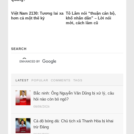
Việt Nam 2130: Tương lai xa
Tô Lâm nói “thuận cán bộ,
hơn cả một thế kỷ
khổ nhân dân” – Lời nói
mới, cách làm cũ
SEARCH
LATEST
POPULAR
COMMENTS
TAGS
Bắc ninh: Ông Nguyễn Văn Dũng bị xử lý, câu
hỏi nào còn bỏ ngỏ?
08/08/2026
Cá độ bóng đá: Chủ tịch xã Thanh Hóa bị khai
trừ Đảng