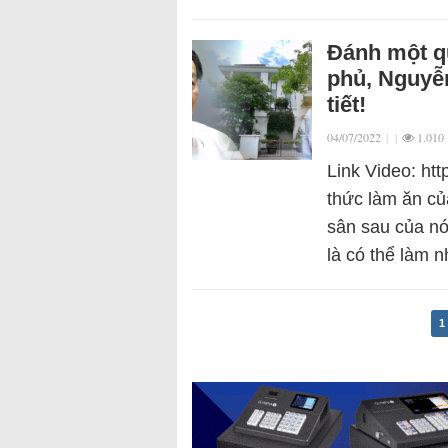
Đánh một qu
phủ, Nguyễn
tiết!
04/07/2022
|
|
1.010
Link Video: ht
thức làm ăn c
sân sau của nó
là có thể làm
1