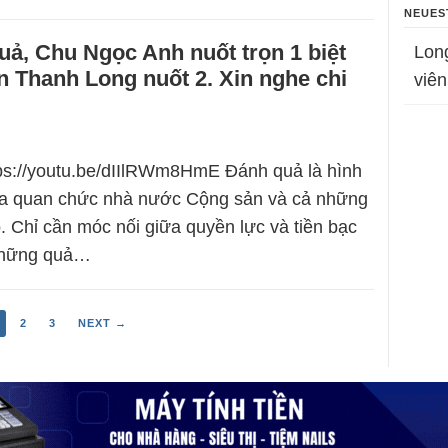
NEUES
ả, Chu Ngọc Anh nuốt trọn 1 biệt
Lon
 Thanh Long nuốt 2. Xin nghe chi
viên
tps://youtu.be/dIIlRWm8HmE Đánh quả là hình
ủa quan chức nhà nước Cộng sản và cả những
. Chỉ cần móc nối giữa quyền lực và tiền bạc
 những quả…
2
3
NEXT →