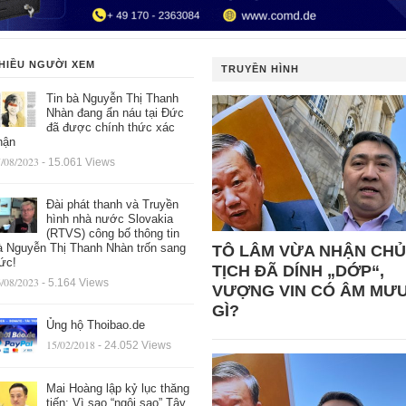
HIỀU NGƯỜI XEM
TRUYỀN HÌNH
Tin bà Nguyễn Thị Thanh
Nhàn đang ẩn náu tại Đức
đã được chính thức xác
hận
/08/2023
- 15.061 Views
Đài phát thanh và Truyền
hình nhà nước Slovakia
(RTVS) công bố thông tin
à Nguyễn Thị Thanh Nhàn trốn sang
TÔ LÂM VỪA NHẬN CHỦ
ức!
TỊCH ĐÃ DÍNH „DỚP“,
/08/2023
- 5.164 Views
VƯỢNG VIN CÓ ÂM MƯ
GÌ?
Ủng hộ Thoibao.de
15/02/2018
- 24.052 Views
Mai Hoàng lập kỷ lục thăng
tiến: Vì sao “ngôi sao” Tây