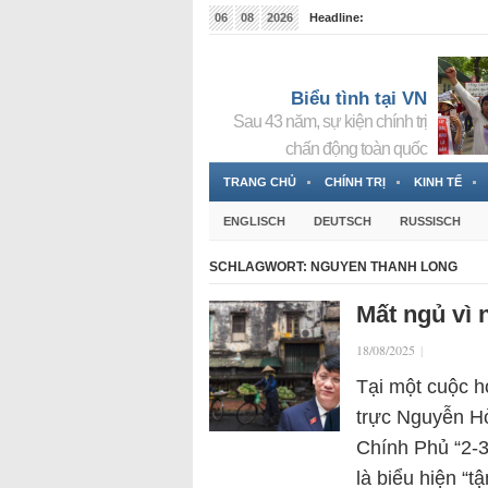
06
08
2026
Headline:
Tin bà Nguyễn Thị Thanh Nhàn đang ẩn náu tại Đức
Biểu tình tại VN
Sau 43 năm, sự kiện chính trị
chấn động toàn quốc
TRANG CHỦ
CHÍNH TRỊ
KINH TẾ
ENGLISCH
DEUTSCH
RUSSISCH
SCHLAGWORT:
NGUYEN THANH LONG
Mất ngủ vì
18/08/2025
|
Tại một cuộc 
trực Nguyễn H
Chính Phủ “2-3
là biểu hiện “