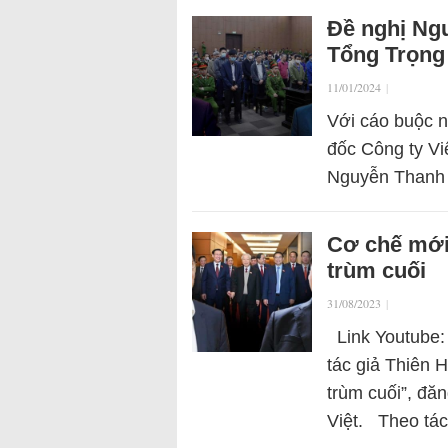
Đề nghị Ng
Tổng Trọng
11/01/2024
|
Với cáo buộc n
đốc Công ty Vi
Nguyễn Thanh 
Cơ chế mới
trùm cuối
31/08/2023
|
Link Youtube:
tác giả Thiên 
trùm cuối”, đăn
Việt. Theo tá