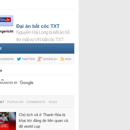
Đại án bắt cóc TXT
Nguyễn Hải Long bị kết án hỗ
trợ mật vụ VN bắt cóc TXT
E
ACEBOOK
TWITTER
GOOGLE+
RSS
H
EST
POPULAR
COMMENTS
TAGS
Chủ tịch xã ở Thanh Hóa bị
khai trừ đảng do liên quan cá
độ world cup