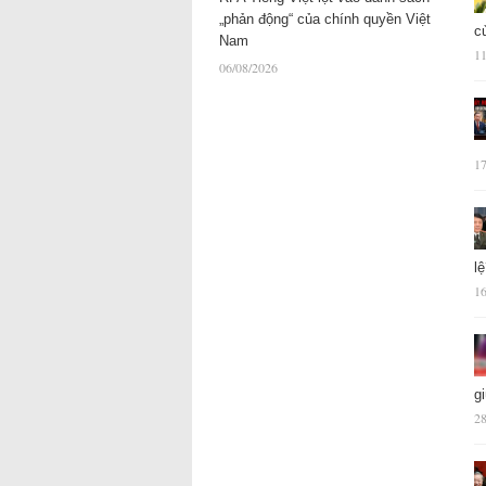
„phản động“ của chính quyền Việt
c
Nam
11
06/08/2026
17
l
16
g
28