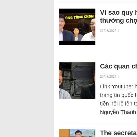
Vì sao quy
thường chọ
31/08/2023
|
Các quan ch
21/08/2023
|
Link Youtube: 
trang tin quốc 
tiền hối lộ lên
Nguyễn Thanh
The secreta