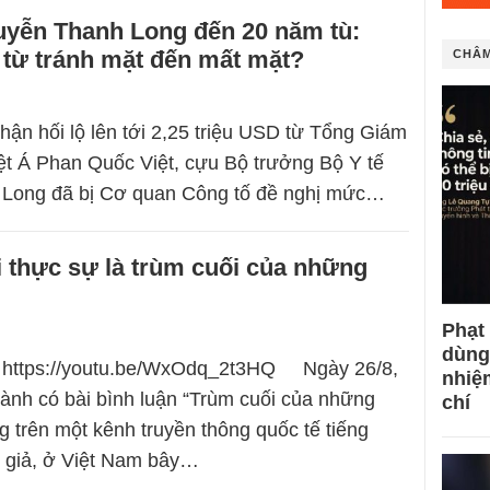
uyễn Thanh Long đến 20 năm tù:
 từ tránh mặt đến mất mặt?
CHÂM
hận hối lộ lên tới 2,25 triệu USD từ Tổng Giám
ệt Á Phan Quốc Việt, cựu Bộ trưởng Bộ Y tế
Long đã bị Cơ quan Công tố đề nghị mức…
 thực sự là trùm cuối của những
Phạt
dùng
 https://youtu.be/WxOdq_2t3HQ Ngày 26/8,
nhiệ
Hành có bài bình luận “Trùm cuối của những
chí
g trên một kênh truyền thông quốc tế tiếng
c giả, ở Việt Nam bây…