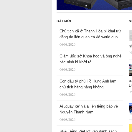
BÀI MỚI
N
Chủ tịch xã ở Thanh Hóa bị khai trừ
đảng do liên quan cá độ world cup
06/08/2026
n
07
Giám đốc sở Khoa học và ông nghệ
bắc ninh bị khởi tố
06/08/2026
b
Con dâu tỷ phú Hồ Hùng Anh làm
Đ
chủ tịch hãng hàng không
06
06/08/2026
Ai „quay xe“ và ai lên tiếng bảo vệ
Nguyễn Thành Nam
06/08/2026
RFA Tiếng Việt lọt vào danh sách