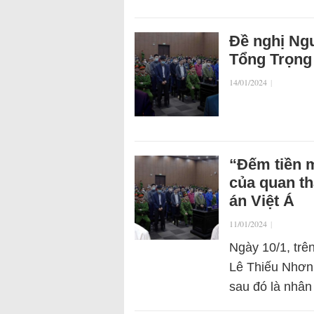
Đề nghị Ng
Tổng Trọng
14/01/2024
|
“Đếm tiền m
của quan th
án Việt Á
11/01/2024
|
Ngày 10/1, trê
Lê Thiếu Nhơn 
sau đó là nhân