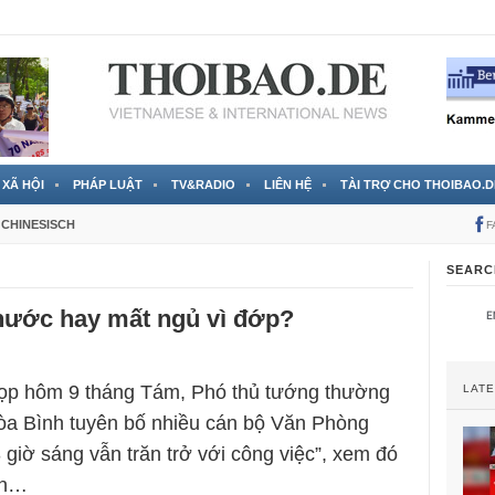
 đã được chính thức xác nhận
3 Jahren ago
XÃ HỘI
PHÁP LUẬT
TV&RADIO
LIÊN HỆ
TÀI TRỢ CHO THOIBAO.D
CHINESISCH
F
SEARC
 nước hay mất ngủ vì đớp?
họp hôm 9 tháng Tám, Phó thủ tướng thường
LAT
òa Bình tuyên bố nhiều cán bộ Văn Phòng
 giờ sáng vẫn trăn trở với công việc”, xem đó
tận…