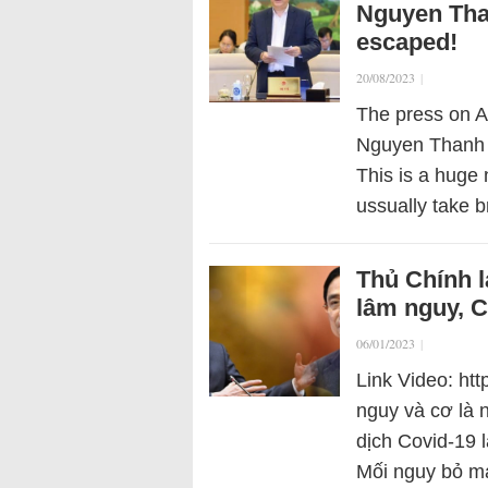
Nguyen Tha
escaped!
20/08/2023
|
The press on Au
Nguyen Thanh L
This is a huge 
ussually take b
Thủ Chính l
lâm nguy, C
06/01/2023
|
Link Video: h
nguy và cơ là 
dịch Covid-19 l
Mối nguy bỏ m