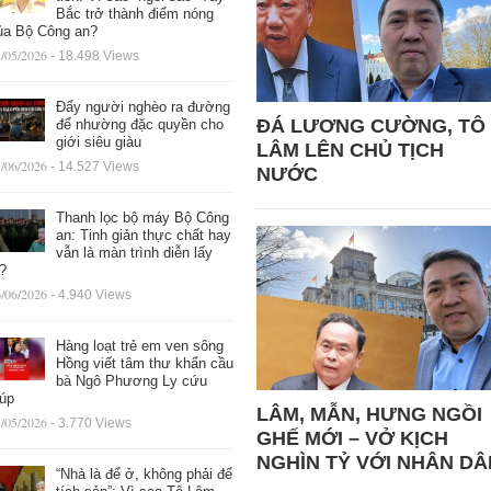
Bắc trở thành điểm nóng
ủa Bộ Công an?
/05/2026
- 18.498 Views
Đẩy người nghèo ra đường
ĐÁ LƯƠNG CƯỜNG, TÔ
để nhường đặc quyền cho
giới siêu giàu
LÂM LÊN CHỦ TỊCH
/06/2026
- 14.527 Views
NƯỚC
Thanh lọc bộ máy Bộ Công
an: Tinh giản thực chất hay
vẫn là màn trình diễn lấy
ệ?
/06/2026
- 4.940 Views
Hàng loạt trẻ em ven sông
Hồng viết tâm thư khẩn cầu
bà Ngô Phương Ly cứu
iúp
LÂM, MẪN, HƯNG NGỒI
/05/2026
- 3.770 Views
GHẾ MỚI – VỞ KỊCH
NGHÌN TỶ VỚI NHÂN DÂ
“Nhà là để ở, không phải để