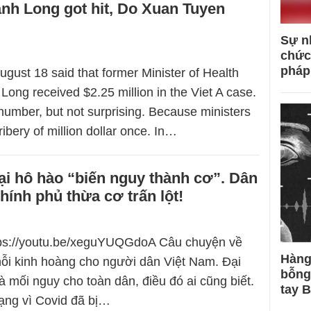
nh Long got hit, Do Xuan Tuyen
Sự n
chức
pháp
gust 18 said that former Minister of Health
ong received $2.25 million in the Viet A case.
number, but not surprising. Because ministers
ribery of million dollar once. In…
ại hô hào “biến nguy thành cơ”. Dân
hính phủ thừa cơ trấn lột!
ttps://youtu.be/xeguYUQGdoA Câu chuyện về
Hàng
nỗi kinh hoàng cho người dân Việt Nam. Đại
bỗng
à mối nguy cho toàn dân, điều đó ai cũng biết.
tay 
ạng vì Covid đã bị…