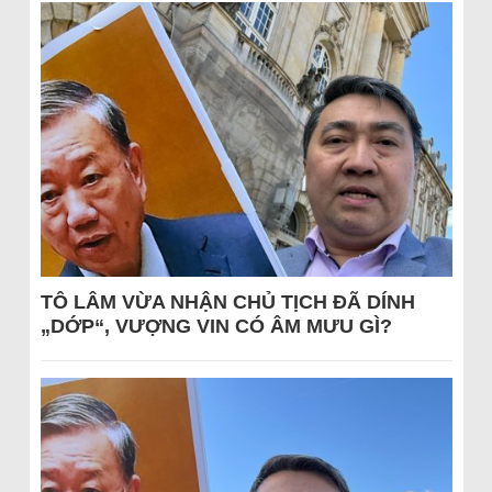
TÔ LÂM VỪA NHẬN CHỦ TỊCH ĐÃ DÍNH
„DỚP“, VƯỢNG VIN CÓ ÂM MƯU GÌ?