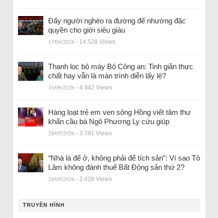
Đẩy người nghèo ra đường để nhường đặc
quyền cho giới siêu giàu
17/06/2026
- 14.528 Views
Thanh lọc bộ máy Bộ Công an: Tinh giản thực
chất hay vẫn là màn trình diễn lấy lệ?
16/06/2026
- 4.942 Views
Hàng loạt trẻ em ven sông Hồng viết tâm thư
khẩn cầu bà Ngô Phương Ly cứu giúp
28/05/2026
- 3.781 Views
“Nhà là để ở, không phải để tích sản”: Vì sao Tô
Lâm không đánh thuế Bất Động sản thứ 2?
24/05/2026
- 2.428 Views
TRUYỀN HÌNH