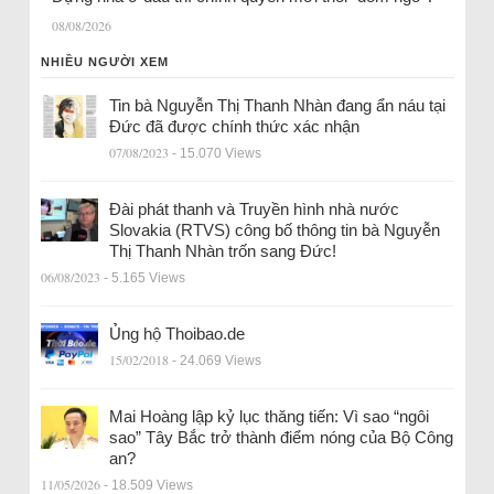
08/08/2026
NHIỀU NGƯỜI XEM
Tin bà Nguyễn Thị Thanh Nhàn đang ẩn náu tại
Đức đã được chính thức xác nhận
07/08/2023
- 15.070 Views
Đài phát thanh và Truyền hình nhà nước
Slovakia (RTVS) công bố thông tin bà Nguyễn
Thị Thanh Nhàn trốn sang Đức!
06/08/2023
- 5.165 Views
Ủng hộ Thoibao.de
15/02/2018
- 24.069 Views
Mai Hoàng lập kỷ lục thăng tiến: Vì sao “ngôi
sao” Tây Bắc trở thành điểm nóng của Bộ Công
an?
11/05/2026
- 18.509 Views