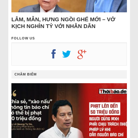
LÂM, MẪN, HƯNG NGỒI GHẾ MỚI – VỞ
KỊCH NGHÌN TỶ VỚI NHÂN DÂN
FOLLOW US
CHÂM BIẾM