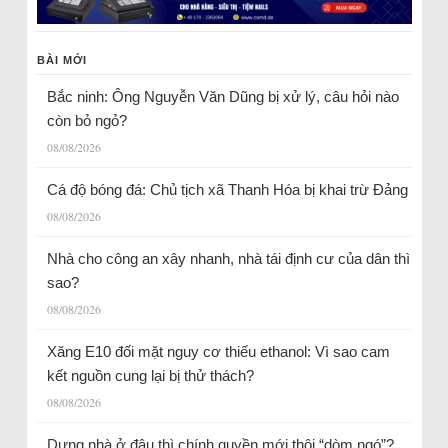
BÀI MỚI
Bắc ninh: Ông Nguyễn Văn Dũng bị xử lý, câu hỏi nào
còn bỏ ngỏ?
08/08/2026
Cá độ bóng đá: Chủ tịch xã Thanh Hóa bị khai trừ Đảng
08/08/2026
Nhà cho công an xây nhanh, nhà tái định cư của dân thì
sao?
08/08/2026
Xăng E10 đối mặt nguy cơ thiếu ethanol: Vì sao cam
kết nguồn cung lại bị thử thách?
08/08/2026
Dựng nhà ở đâu thì chính quyền mới thôi “dòm ngó”?