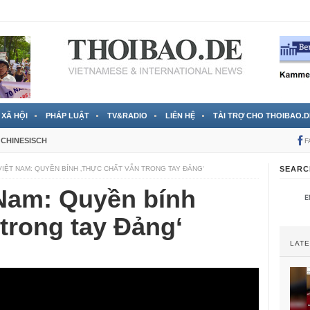
» del Gobierno vietnamita
6 Stunden ago
XÃ HỘI
PHÁP LUẬT
TV&RADIO
LIÊN HỆ
TÀI TRỢ CHO THOIBAO.D
CHINESISCH
F
VIỆT NAM: QUYỀN BÍNH ‚THỰC CHẤT VẪN TRONG TAY ĐẢNG‘
SEARC
 Nam: Quyền bính
 trong tay Đảng‘
LAT