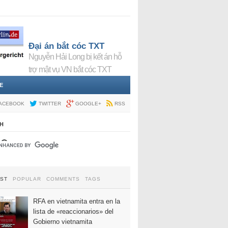
Đại án bắt cóc TXT
Nguyễn Hải Long bị kết án hỗ
trợ mật vụ VN bắt cóc TXT
E
ACEBOOK
TWITTER
GOOGLE+
RSS
H
EST
POPULAR
COMMENTS
TAGS
RFA en vietnamita entra en la
lista de «reaccionarios» del
Gobierno vietnamita