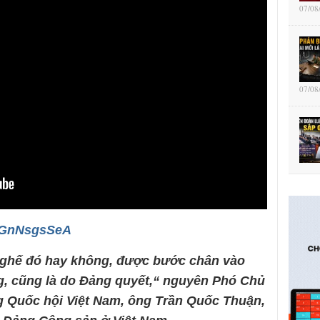
07/08
07/08
ItGnNsgsSeA
 ghế đ
ó hay không, đư
ợc bước ch
ân vào
, cũng là do Đ
ảng quyết,“ nguy
ên Phó Ch
ủ
g Qu
ốc hội Việt Nam,
ông Tr
ần Quốc Thuận,