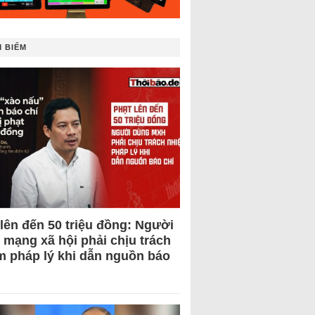
 BIẾM
 lên đến 50 triệu đồng: Người
 mạng xã hội phải chịu trách
m pháp lý khi dẫn nguồn báo