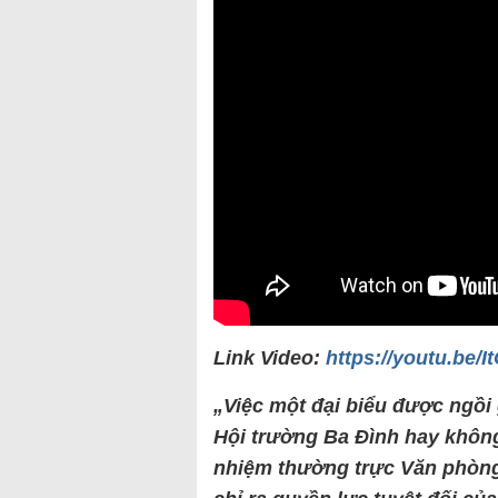
Link Video:
https://youtu.be/
„Vi
ệc một đại biểu được ngồi
H
ội trường Ba Đ
ình hay không
nhiệm thường trực Văn ph
òn