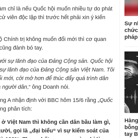
m chỉ là nếu Quốc hội muốn nhiều tự do phát
ử viên độc lập thì trước hết phải xin ý kiến
Sự n
chức
pháp
 Chính trị không muốn đổi mới thì cơ quan
cũng đành bó tay.
dưới sự lãnh đạo của Đảng Cộng sản. Quốc hội
 sự lãnh đạo của Đảng Cộng sản Việt Nam. Tôi
ổi mới, cởi mở hơn để thúc đẩy quá trình dân
a người dân
,“ ông Doanh nói.
ng A nhận định với BBC hôm 15/6 rằng „
Quốc
Ông phân tích:
Hàng
ở Việt Nam thì không cần dân bầu làm gì,
bỗng
ời, gọi là „đại biểu“ vì sự kiểm soát của
tay 