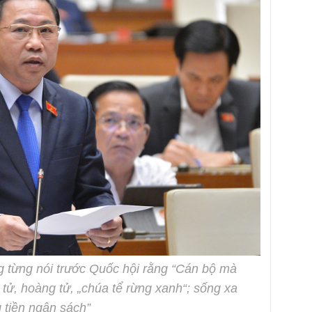
 từng nói trước Quốc hội rằng “Cán bộ mà
tử, hoàng tử, „chúa tể rừng xanh“; sống xa
 tiền ngân sách”