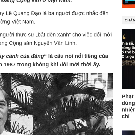
ủa Đảng Cộng sản ở Việt Nam.
y Lê Quang Đạo là ba người được nhắc đến
CHÂM
rường Việt Nam.
 người thực sự „bật đèn xanh“ cho việc đổi mới
Đảng Cộng sản Nguyễn Văn Linh.
ây cảnh của đảng
“ là câu nói nổi tiếng của
1987 trong không khí đổi mới thời ấy.
Phạt
dùng
nhiệ
chí