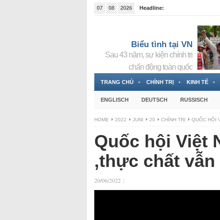
07
08
2026
Headline:
RFA en vietnamita entra en la lista de «reaccionarios
Biểu tình tại VN
Sau 43 năm, sự kiện chính trị
chấn động toàn quốc
TRANG CHỦ
CHÍNH TRỊ
KINH TẾ
ENGLISCH
DEUTSCH
RUSSISCH
HOME
2022
JUNI
20
CHÍNH TRỊ
QUỐC HỘI 
Quốc hội Việt
‚thực chất vẫn
20/06/2022
|