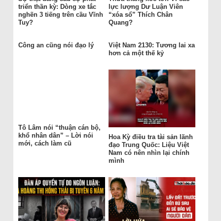
triển thần kỳ: Dòng xe tắc
lực lượng Dư Luận Viên
nghẽn 3 tiếng trên cầu Vĩnh
“xóa sổ” Thích Chân
Tuy?
Quang?
Công an cũng nói đạo lý
Việt Nam 2130: Tương lai xa
hơn cả một thế kỷ
Tô Lâm nói “thuận cán bộ,
khổ nhân dân” – Lời nói
Hoa Kỳ điều tra tài sản lãnh
mới, cách làm cũ
đạo Trung Quốc: Liệu Việt
Nam có nên nhìn lại chính
mình