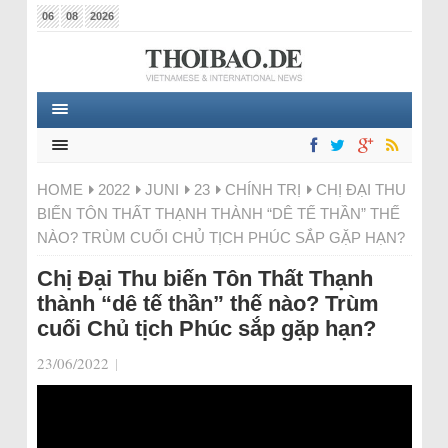
06
08
2026
HOME
2022
JUNI
23
CHÍNH TRỊ
CHỊ ĐẠI THU
BIẾN TÔN THẤT THẠNH THÀNH “DÊ TẾ THẦN” THẾ
NÀO? TRÙM CUỐI CHỦ TỊCH PHÚC SẮP GẶP HẠN?
Chị Đại Thu biến Tôn Thất Thạnh
thành “dê tế thần” thế nào? Trùm
cuối Chủ tịch Phúc sắp gặp hạn?
23/06/2022
|