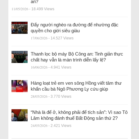
an?
11/05/2026
- 18.499 Views
Đẩy người nghèo ra đường để nhường đặc
quyền cho giới siêu giàu
17/06/2026
- 14.527 Views
Thanh lọc bộ máy Bộ Công an: Tinh giản thực
chất hay vẫn là màn trình diễn lấy lệ?
16/06/2026
- 4.941 Views
Hàng loạt trẻ em ven sông Hồng viết tâm thư
khẩn cầu bà Ngô Phương Ly cứu giúp
28/05/2026
- 3.770 Views
“Nhà là để ở, không phải để tích sản”: Vì sao Tô
Lâm không đánh thuế Bất Động sản thứ 2?
24/05/2026
- 2.421 Views