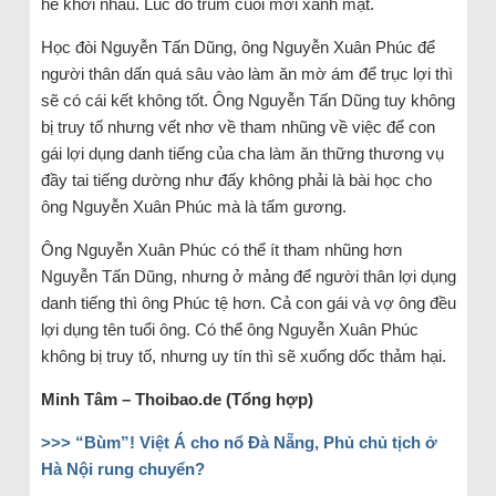
hề khới nhau. Lúc đó trùm cuối mới xanh mặt.
Học đòi Nguyễn Tấn Dũng, ông Nguyễn Xuân Phúc để
người thân dấn quá sâu vào làm ăn mờ ám để trục lợi thì
sẽ có cái kết không tốt. Ông Nguyễn Tấn Dũng tuy không
bị truy tố nhưng vết nhơ về tham nhũng về việc để con
gái lợi dụng danh tiếng của cha làm ăn thững thương vụ
đầy tai tiếng dường như đấy không phải là bài học cho
ông Nguyễn Xuân Phúc mà là tấm gương.
Ông Nguyễn Xuân Phúc có thể ít tham nhũng hơn
Nguyễn Tấn Dũng, nhưng ở mảng để người thân lợi dụng
danh tiếng thì ông Phúc tệ hơn. Cả con gái và vợ ông đều
lợi dụng tên tuổi ông. Có thể ông Nguyễn Xuân Phúc
không bị truy tố, nhưng uy tín thì sẽ xuống dốc thảm hại.
Minh Tâm – Thoibao.de (Tổng hợp)
>>> “Bùm”! Việt Á cho nổ Đà Nẵng, Phủ chủ tịch ở
Hà Nội rung chuyển?