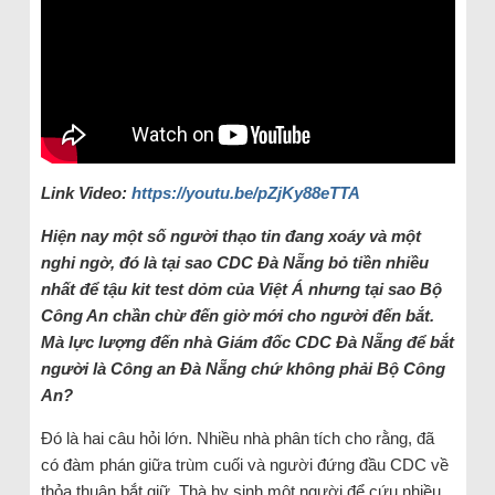
Link Video:
https://youtu.be/pZjKy88eTTA
Hiện nay một số người thạo tin đang xoáy và một
nghi ngờ, đó là tại sao CDC Đà Nẵng bỏ tiền nhiều
nhất để tậu kit test dỏm của Việt Á nhưng tại sao Bộ
Công An chần chừ đến giờ mới cho người đến bắt.
Mà lực lượng đến nhà Giám đốc CDC Đà Nẵng để bắt
người là Công an Đà Nẵng chứ không phải Bộ Công
An?
Đó là hai câu hỏi lớn. Nhiều nhà phân tích cho rằng, đã
có đàm phán giữa trùm cuối và người đứng đầu CDC về
thỏa thuận bắt giữ. Thà hy sinh một người để cứu nhiều