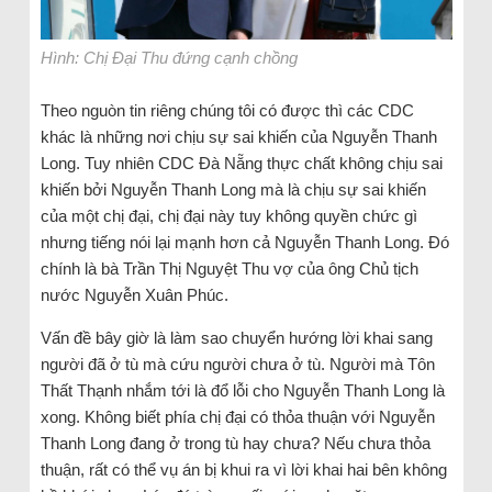
Hình: Chị Đại Thu đứng cạnh chồng
Theo nguòn tin riêng chúng tôi có được thì các CDC
khác là những nơi chịu sự sai khiến của Nguyễn Thanh
Long. Tuy nhiên CDC Đà Nẵng thực chất không chịu sai
khiến bởi Nguyễn Thanh Long mà là chịu sự sai khiến
của một chị đại, chị đại này tuy không quyền chức gì
nhưng tiếng nói lại mạnh hơn cả Nguyễn Thanh Long. Đó
chính là bà Trần Thị Nguyệt Thu vợ của ông Chủ tịch
nước Nguyễn Xuân Phúc.
Vấn đề bây giờ là làm sao chuyển hướng lời khai sang
người đã ở tù mà cứu người chưa ở tù. Người mà Tôn
Thất Thạnh nhắm tới là đổ lỗi cho Nguyễn Thanh Long là
xong. Không biết phía chị đại có thỏa thuận với Nguyễn
Thanh Long đang ở trong tù hay chưa? Nếu chưa thỏa
thuận, rất có thể vụ án bị khui ra vì lời khai hai bên không