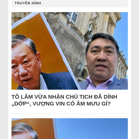
TRUYỀN HÌNH
TÔ LÂM VỪA NHẬN CHỦ TỊCH ĐÃ DÍNH
„DỚP“, VƯỢNG VIN CÓ ÂM MƯU GÌ?