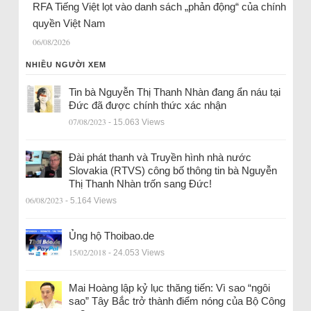
RFA Tiếng Việt lọt vào danh sách „phản động“ của chính
quyền Việt Nam
06/08/2026
NHIỀU NGƯỜI XEM
Tin bà Nguyễn Thị Thanh Nhàn đang ẩn náu tại
Đức đã được chính thức xác nhận
07/08/2023
- 15.063 Views
Đài phát thanh và Truyền hình nhà nước
Slovakia (RTVS) công bố thông tin bà Nguyễn
Thị Thanh Nhàn trốn sang Đức!
06/08/2023
- 5.164 Views
Ủng hộ Thoibao.de
15/02/2018
- 24.053 Views
Mai Hoàng lập kỷ lục thăng tiến: Vì sao “ngôi
sao” Tây Bắc trở thành điểm nóng của Bộ Công