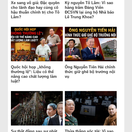
Xe sang vô giá: Đặc quyền
Kỷ nguyên Tô Lâm: Vì sao
cho lãnh đạo hay củng cố
hàng trăm Đảng Viên
hậu thuẫn chính trị cho Tô
ĐCSVN lại ủng hộ Nhà báo
Lâm?
Lê Trung Khoa?
Quốc hội họp „không
Ông Nguyễn Tiến Hải chính
thường lệ“: Liệu có thể
thức giữ ghế bộ trưởng nội
nâng cao chất lượng làm
vụ
luật?
Sự thật đằng sau sự phát
Thừa thắng xốc tới: Vì sao