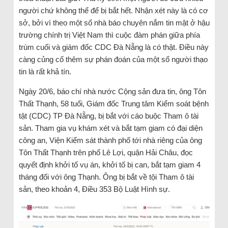
người chứ không thể để bị bắt hết. Nhận xét này là có cơ
sở, bởi vì theo một số nhà báo chuyên nắm tin mật ở hậu
trường chính trị Việt Nam thì cuộc đàm phán giữa phía
trùm cuối và giám đốc CDC Đà Nẵng là có thật. Điều này
càng củng cố thêm sự phán đoán của một số người thạo
tin là rất khả tín.
Ngày 20/6, báo chí nhà nước Cộng sản đưa tin, ông Tôn
Thất Thạnh, 58 tuổi, Giám đốc Trung tâm Kiểm soát bệnh
tật (CDC) TP Đà Nẵng, bị bắt với cáo buộc Tham ô tài
sản. Tham gia vụ khám xét và bắt tạm giam có đại diện
công an, Viện Kiểm sát thành phố tới nhà riêng của ông
Tôn Thất Thạnh trên phố Lê Lợi, quận Hải Châu, đọc
quyết định khởi tố vụ án, khởi tố bị can, bắt tạm giam 4
tháng đối với ông Thạnh. Ông bị bắt về tội Tham ô tài
sản, theo khoản 4, Điều 353 Bộ Luật Hình sự.