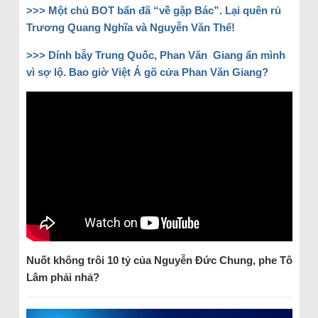
>>> Một chủ BOT bẩn đã “về gặp Bác”. Lại quên rủ
Trương Quang Nghĩa và Nguyễn Văn Thể!
>>> Dính bẫy Trung Quốc, Phan Văn Giang ẩn mình
vì sợ lộ. Bao giờ Việt Á gõ cửa Phan Văn Giang?
Nuốt không trôi 10 tỷ của Nguyễn Đức Chung, phe Tô
Lâm phải nhả?