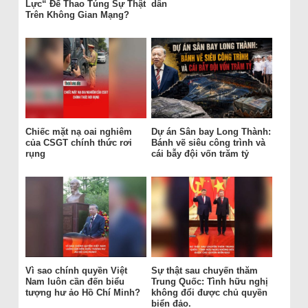
Lực“ Để Thao Túng Sự Thật
dân
Trên Không Gian Mạng?
Chiếc mặt nạ oai nghiêm
Dự án Sân bay Long Thành:
của CSGT chính thức rơi
Bánh vẽ siêu công trình và
rụng
cái bẫy đội vốn trăm tỷ
Vì sao chính quyền Việt
Sự thật sau chuyến thăm
Nam luôn cần đến biểu
Trung Quốc: Tình hữu nghị
tượng hư ảo Hồ Chí Minh?
không đổi được chủ quyền
biển đảo.