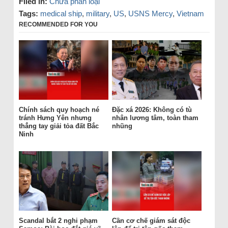
Filed in:
Chưa phân loại
Tags:
medical ship
,
military
,
US
,
USNS Mercy
,
Vietnam
RECOMMENDED FOR YOU
Chính sách quy hoạch né
Đặc xá 2026: Không có tù
tránh Hưng Yên nhưng
nhân lương tâm, toàn tham
thẳng tay giải tỏa đất Bắc
nhũng
Ninh
Scandal bắt 2 nghi phạm
Cần cơ chế giám sát độc