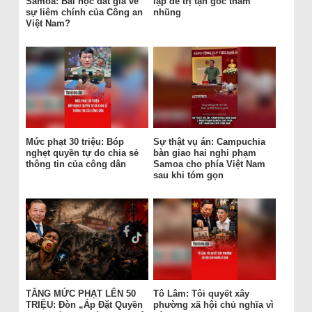
Samoa: Bài học đắt giá về
lập để trị tận gốc tham
sự liêm chính của Công an
nhũng
Việt Nam?
Mức phạt 30 triệu: Bóp
Sự thật vụ án: Campuchia
nghẹt quyền tự do chia sẻ
bàn giao hai nghi phạm
thông tin của công dân
Samoa cho phía Việt Nam
sau khi tóm gọn
TĂNG MỨC PHẠT LÊN 50
Tô Lâm: Tôi quyết xây
TRIỆU: Đòn „Áp Đặt Quyền
phường xã hội chủ nghĩa vì