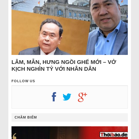
LÂM, MẪN, HƯNG NGỒI GHẾ MỚI – VỞ
KỊCH NGHÌN TỶ VỚI NHÂN DÂN
FOLLOW US
CHÂM BIẾM