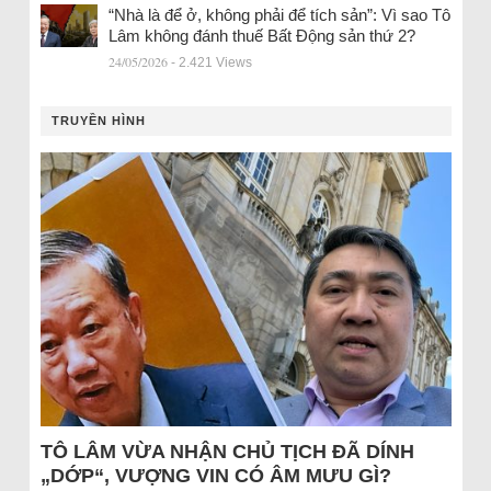
“Nhà là để ở, không phải để tích sản”: Vì sao Tô
Lâm không đánh thuế Bất Động sản thứ 2?
24/05/2026
- 2.421 Views
TRUYỀN HÌNH
TÔ LÂM VỪA NHẬN CHỦ TỊCH ĐÃ DÍNH
„DỚP“, VƯỢNG VIN CÓ ÂM MƯU GÌ?