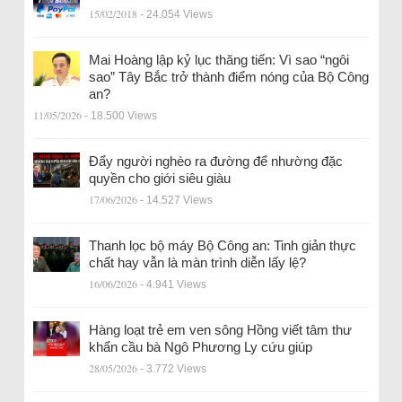
15/02/2018
- 24.054 Views
Mai Hoàng lập kỷ lục thăng tiến: Vì sao “ngôi
sao” Tây Bắc trở thành điểm nóng của Bộ Công
an?
11/05/2026
- 18.500 Views
Đẩy người nghèo ra đường để nhường đặc
quyền cho giới siêu giàu
17/06/2026
- 14.527 Views
Thanh lọc bộ máy Bộ Công an: Tinh giản thực
chất hay vẫn là màn trình diễn lấy lệ?
16/06/2026
- 4.941 Views
Hàng loạt trẻ em ven sông Hồng viết tâm thư
khẩn cầu bà Ngô Phương Ly cứu giúp
28/05/2026
- 3.772 Views