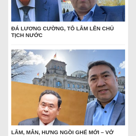
ĐÁ LƯƠNG CƯỜNG, TÔ LÂM LÊN CHỦ
TỊCH NƯỚC
LÂM, MẪN, HƯNG NGỒI GHẾ MỚI – VỞ