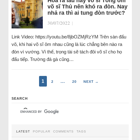
Hóa ra lâu nay võ sĩ Tổng ôm
võ sĩ Thủ nên khó ra đòn. Nay
nhả ra thì ai tung đòn trước?
30/07/2022
|
Link Video: https://youtu.be/8jbOZMjRzYM Trên sàn đấu
võ, khi hai võ sĩ ôm nhau cũng là lúc chẳng bên nào ra
đòn vì vướng. Vì thế, trọng tài sẽ tách đôi võ sĩ cho họ
đấu tiếp. Trường đá gà cũng…
1
…
2
20
NEXT →
SEARCH
LATEST
POPULAR
COMMENTS
TAGS