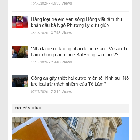
16/06/2026
- 4.953 Views
Hàng loạt trẻ em ven sông Hồng viết tâm thư
khẩn cầu bà Ngô Phương Ly cứu giúp
28/05/2026
- 3.793 Views
“Nhà là để ở, không phải để tích sản”: Vì sao Tô
Lâm không đánh thuế Bất Động sản thứ 2?
24/05/2026
- 2.440 Views
Công an gây thiệt hại được miễn tội hình sự: Nỗ
lực loại trừ trách nhiệm của Tô Lâm?
07/07/2026
- 2.344 Views
TRUYỀN HÌNH