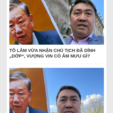
TÔ LÂM VỪA NHẬN CHỦ TỊCH ĐÃ DÍNH
„DỚP“, VƯỢNG VIN CÓ ÂM MƯU GÌ?