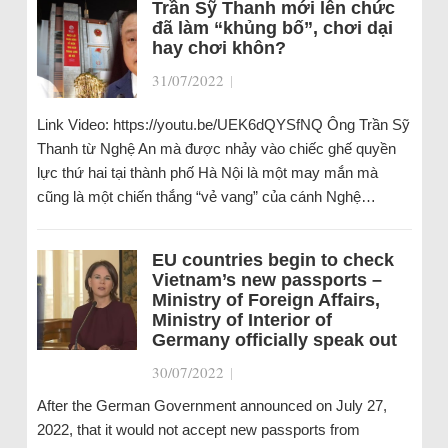
Trần Sỹ Thanh mới lên chức
đã làm “khủng bố”, chơi dại
hay chơi khôn?
31/07/2022
|
Link Video: https://youtu.be/UEK6dQYSfNQ Ông Trần Sỹ
Thanh từ Nghệ An mà được nhảy vào chiếc ghế quyền
lực thứ hai tại thành phố Hà Nội là một may mắn mà
cũng là một chiến thắng “vẻ vang” của cánh Nghệ…
EU countries begin to check
Vietnam’s new passports –
Ministry of Foreign Affairs,
Ministry of Interior of
Germany officially speak out
30/07/2022
|
After the German Government announced on July 27,
2022, that it would not accept new passports from