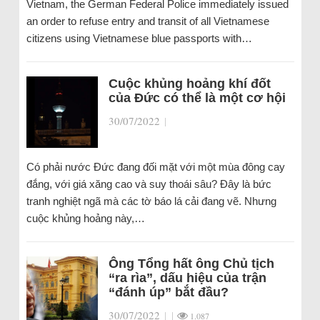
Vietnam, the German Federal Police immediately issued
an order to refuse entry and transit of all Vietnamese
citizens using Vietnamese blue passports with…
Cuộc khủng hoảng khí đốt
của Đức có thể là một cơ hội
30/07/2022
|
Có phải nước Đức đang đối mặt với một mùa đông cay
đắng, với giá xăng cao và suy thoái sâu? Đây là bức
tranh nghiệt ngã mà các tờ báo lá cải đang vẽ. Nhưng
cuộc khủng hoảng này,…
Ông Tổng hất ông Chủ tịch
“ra rìa”, dấu hiệu của trận
“đánh úp” bắt đầu?
30/07/2022
|
|
1.087