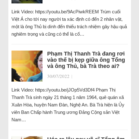
Link Video: https://youtu.be/9AcPiwkREEM Trùm cuối
Việt Á cho tới nay người ta xác định có đến 2 nhân vật,
một là ông Thủ bị dính đến thiếu trách nhiệm gây hậu quả
nghiêm trọng và cũng có thể là cố…
Phạm Thị Thanh Trà đang rơi
vào thế bị kẹp giữa ông Tổng
và ông Thủ, bà Trà theo ai?
30/07/2022
|
Link Video: https://youtu.be/jJOp5Vd3Df4 Phạm Thị
Thanh Trà sinh ngày 21 tháng 1 năm 1964, quê quán xã
Xuân Hòa, huyện Nam Đàn, Nghệ An. Bà Trà hiện là Ủy
viên Ban Chấp hành Trung ương Đảng Cộng sản Việt
Nam…