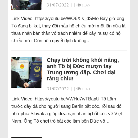
31/07/2022
|
|
1.099
Link Video: https://youtu.be/WO6XIs_dSMo Bây giờ ông
Tô đang bị kẹt, thay đổi mẫu hộ chiếu mới một lần nữa là
thừa nhận bản thân vô trách nhiệm để xảy ra sự cố hộ
chiếu mới. Còn nếu quyết định không…
Chạy trời không khỏi nắng,
anh Tô bị Đức mượn tay
Trung ương đập. Chơi dại
ráng chịu!
31/07/2022
|
|
1.021
Link Video: https://youtu.be/yWHu7wTBapU Tô Lâm
trước đây đã cho người sang Berlin bắt cóc, rồi sau đó
nhờ phía Slovakia giúp đưa nạn nhân bị bắt cóc về Việt
Nam. Ông Tô chơi trò bắt cóc làm bên Đức vô…