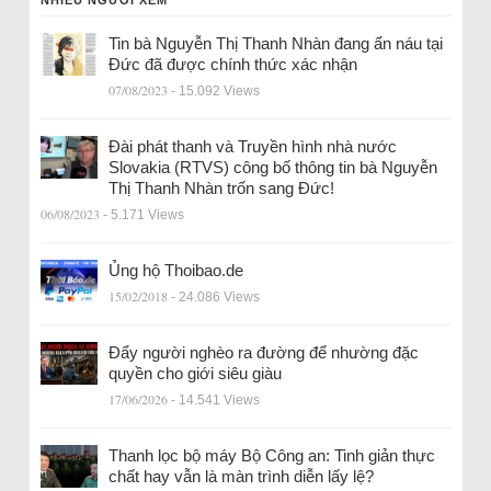
NHIỀU NGƯỜI XEM
Tin bà Nguyễn Thị Thanh Nhàn đang ẩn náu tại
Đức đã được chính thức xác nhận
07/08/2023
- 15.092 Views
Đài phát thanh và Truyền hình nhà nước
Slovakia (RTVS) công bố thông tin bà Nguyễn
Thị Thanh Nhàn trốn sang Đức!
06/08/2023
- 5.171 Views
Ủng hộ Thoibao.de
15/02/2018
- 24.086 Views
Đẩy người nghèo ra đường để nhường đặc
quyền cho giới siêu giàu
17/06/2026
- 14.541 Views
Thanh lọc bộ máy Bộ Công an: Tinh giản thực
chất hay vẫn là màn trình diễn lấy lệ?