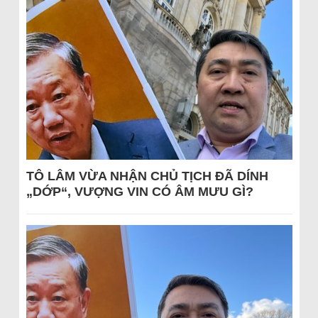
TÔ LÂM VỪA NHẬN CHỦ TỊCH ĐÃ DÍNH
„DỚP“, VƯỢNG VIN CÓ ÂM MƯU GÌ?