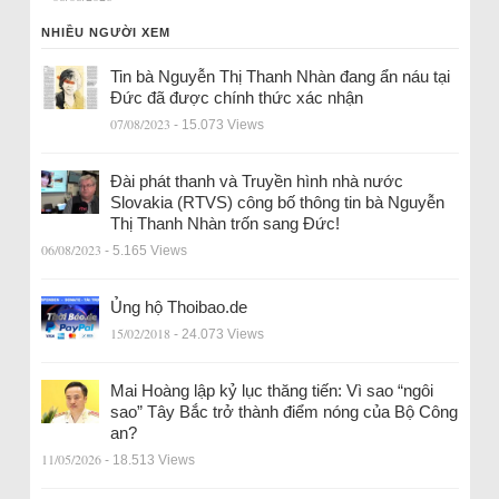
NHIỀU NGƯỜI XEM
Tin bà Nguyễn Thị Thanh Nhàn đang ẩn náu tại
Đức đã được chính thức xác nhận
07/08/2023
- 15.073 Views
Đài phát thanh và Truyền hình nhà nước
Slovakia (RTVS) công bố thông tin bà Nguyễn
Thị Thanh Nhàn trốn sang Đức!
06/08/2023
- 5.165 Views
Ủng hộ Thoibao.de
15/02/2018
- 24.073 Views
Mai Hoàng lập kỷ lục thăng tiến: Vì sao “ngôi
sao” Tây Bắc trở thành điểm nóng của Bộ Công
an?
11/05/2026
- 18.513 Views