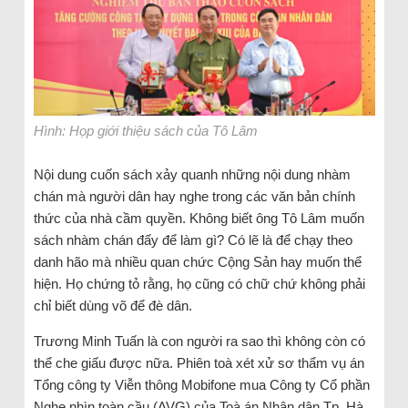
Hình: Họp giới thiệu sách của Tô Lâm
Nội dung cuốn sách xảy quanh những nội dung nhàm
chán mà người dân hay nghe trong các văn bản chính
thức của nhà cầm quyền. Không biết ông Tô Lâm muốn
sách nhàm chán đấy để làm gì? Có lẽ là để chạy theo
danh hão mà nhiều quan chức Cộng Sản hay muốn thể
hiện. Họ chứng tỏ rằng, họ cũng có chữ chứ không phải
chỉ biết dùng võ để đè dân.
Trương Minh Tuấn là con người ra sao thì không còn có
thể che giấu được nữa. Phiên toà xét xử sơ thẩm vụ án
Tổng công ty Viễn thông Mobifone mua Công ty Cổ phần
Nghe nhìn toàn cầu (AVG) của Toà án Nhân dân Tp. Hà