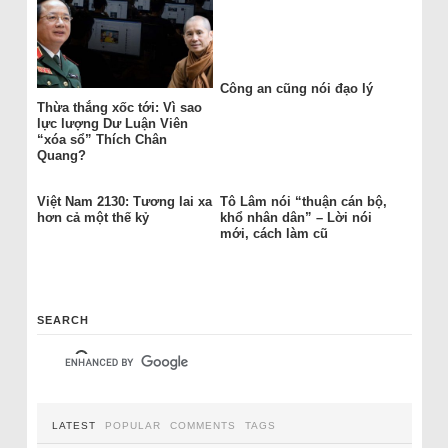
Công an cũng nói đạo lý
Thừa thắng xốc tới: Vì sao
lực lượng Dư Luận Viên
“xóa sổ” Thích Chân
Quang?
Việt Nam 2130: Tương lai xa
Tô Lâm nói “thuận cán bộ,
hơn cả một thế kỷ
khổ nhân dân” – Lời nói
mới, cách làm cũ
SEARCH
LATEST
POPULAR
COMMENTS
TAGS