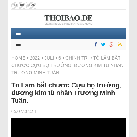
09
08
2026
HOME
2022
JULI
6
CHÍNH TRỊ
TÔ LÂM BẮT
CHƯỚC CỰU BỘ TRƯỞNG, ĐƯƠNG KIM TÙ NHÂN
TRƯƠNG MINH TUẤN.
Tô Lâm bắt chước Cựu bộ trưởng,
đương kim tù nhân Trương Minh
Tuấn.
06/07/2022
|