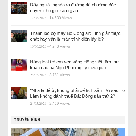
Đẩy người nghèo ra đường để nhường đặc
quyền cho giới siêu giàu
17/06/2026
- 14.530 Views
Thanh lọc bộ máy Bộ Công an: Tinh giản thực
chất hay vẫn là màn trình diễn lấy lệ?
16/06/2026
- 4.943 Views
Hàng loạt trẻ em ven sông Hồng viết tâm thư
khẩn cầu bà Ngô Phương Ly cứu giúp
28/05/2026
- 3.781 Views
“Nhà là để ở, không phải để tích sản”: Vì sao Tô
Lâm không đánh thuế Bất Động sản thứ 2?
24/05/2026
- 2.429 Views
TRUYỀN HÌNH