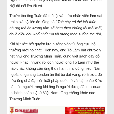
Nội đã nói lên tất cả.
Trước tòa ông Tuấn đã thú tội và thừa nhận việc làm sai
trái bị xã hội lên án. Ông nói “
Toà này có thể kết thúc
nhưng toà án lương tâm sẽ bám theo chúng tôi mãi mãi,
đó là điều đau khổ nhất mà tôi mang theo suốt cuộc đời
„.
Khi bị tước hết quyền lực bị tống vào tù, ông cựu bộ
trưởng mới nói thật. Hiện nay, ông Tô Lâm bắt chước y
hệt như ông Trương Minh Tuấn, cũng viết sách dạy dỗ
người khác, nhưng rồi con người ông Tô Lâm như thế
nào chắc không cần ông thú nhận thì ai cũng hiểu. Năm
ngoái, ông sang London ăn thịt bò dát vàng, rồi trước đó
nữa ông chà đạp lên luật pháp quốc tế và luật pháp Đức
bắt cóc người trong khi ông là người đứng đầu cơ quan
thi hành pháp luật ở Việt Nam. Ông chẳng khác nào
Trương Minh Tuấn.