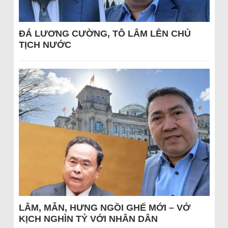
ĐÁ LƯƠNG CƯỜNG, TÔ LÂM LÊN CHỦ
TỊCH NƯỚC
LÂM, MẪN, HƯNG NGỒI GHẾ MỚI – VỞ
KỊCH NGHÌN TỶ VỚI NHÂN DÂN