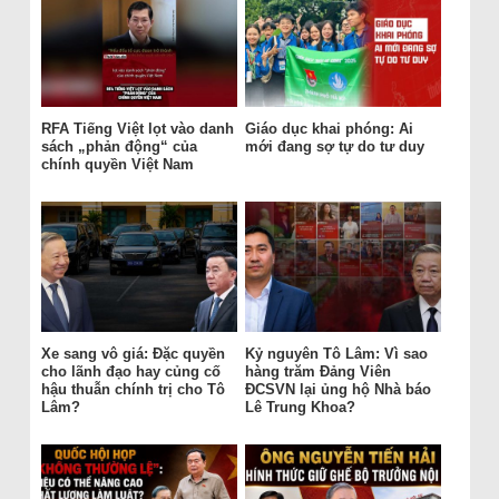
RFA Tiếng Việt lọt vào danh
Giáo dục khai phóng: Ai
sách „phản động“ của
mới đang sợ tự do tư duy
chính quyền Việt Nam
Xe sang vô giá: Đặc quyền
Kỷ nguyên Tô Lâm: Vì sao
cho lãnh đạo hay củng cố
hàng trăm Đảng Viên
hậu thuẫn chính trị cho Tô
ĐCSVN lại ủng hộ Nhà báo
Lâm?
Lê Trung Khoa?