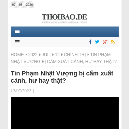
07
08
2026
HOME
2022
JULI
12
CHÍNH TRỊ
TIN PHẠM
NHẬT VƯỢNG BỊ CẤM XUẤT CẢNH, HƯ HAY THẬT?
Tin Phạm Nhật Vượng bị cấm xuất
cảnh, hư hay thật?
12/07/2022
|