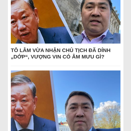
TÔ LÂM VỪA NHẬN CHỦ TỊCH ĐÃ DÍNH
„DỚP“, VƯỢNG VIN CÓ ÂM MƯU GÌ?