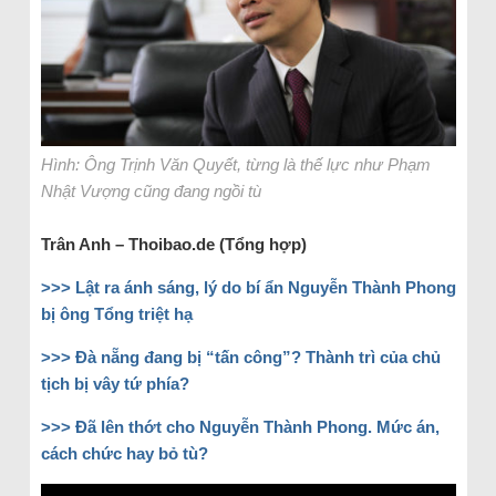
Hình: Ông Trịnh Văn Quyết, từng là thế lực như Phạm
Nhật Vượng cũng đang ngồi tù
Trân Anh – Thoibao.de (Tổng hợp)
>>>
Lật ra ánh sáng, lý do bí ẩn Nguyễn Thành Phong
bị ông Tổng triệt hạ
>>>
Đà nẵng đang bị “tấn công”? Thành trì của chủ
tịch bị vây tứ phía?
>>>
Đã lên thớt cho Nguyễn Thành Phong. Mức án,
cách chức hay bỏ tù?