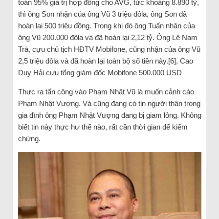
toán 95% giá trị hợp đồng cho AVG, tức khoảng 8.890 tỷ,
thì ông Son nhận của ông Vũ 3 triệu đôla, ông Son đã
hoàn lại 500 triệu đồng. Trong khi đó ông Tuấn nhận của
ông Vũ 200.000 đôla và đã hoàn lại 2,12 tỷ. Ông Lê Nam
Trà, cựu chủ tịch HĐTV Mobifone, cũng nhận của ông Vũ
2,5 triệu đôla và đã hoàn lại toàn bộ số tiền này.[6], Cao
Duy Hải cựu tổng giám đốc Mobifone 500.000 USD
Thực ra tấn công vào Phạm Nhật Vũ là muốn cảnh cáo
Phạm Nhật Vượng. Và cũng đang có tin người thân trong
gia đình ông Phạm Nhật Vượng đang bị giam lỏng. Không
biết tin này thực hư thế nào, rất cần thời gian để kiểm
chứng.