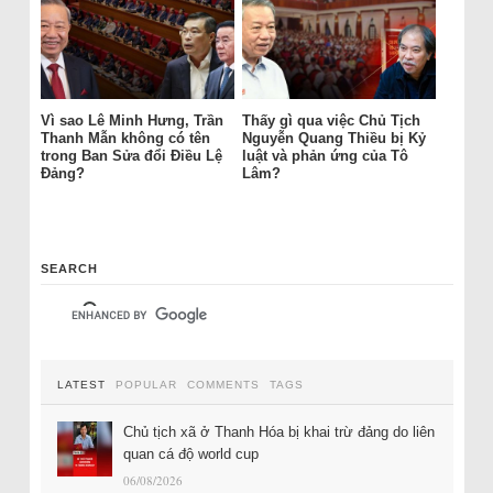
Vì sao Lê Minh Hưng, Trần
Thấy gì qua việc Chủ Tịch
Thanh Mẫn không có tên
Nguyễn Quang Thiều bị Kỷ
trong Ban Sửa đổi Điều Lệ
luật và phản ứng của Tô
Đảng?
Lâm?
SEARCH
LATEST
POPULAR
COMMENTS
TAGS
Chủ tịch xã ở Thanh Hóa bị khai trừ đảng do liên
quan cá độ world cup
06/08/2026