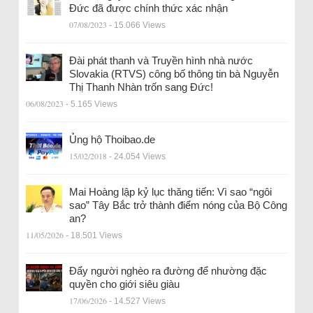
Đức đã được chính thức xác nhận
07/08/2023
- 15.066 Views
Đài phát thanh và Truyền hình nhà nước
Slovakia (RTVS) công bố thông tin bà Nguyễn
Thị Thanh Nhàn trốn sang Đức!
06/08/2023
- 5.165 Views
Ủng hộ Thoibao.de
15/02/2018
- 24.054 Views
Mai Hoàng lập kỷ lục thăng tiến: Vì sao “ngôi
sao” Tây Bắc trở thành điểm nóng của Bộ Công
an?
11/05/2026
- 18.501 Views
Đẩy người nghèo ra đường để nhường đặc
quyền cho giới siêu giàu
17/06/2026
- 14.527 Views