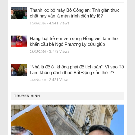
Thanh lọc bộ máy Bộ Công an: Tinh giản thực
chất hay vẫn là màn trình diễn lấy lệ?
16/06/2026
- 4.941 Views
Hàng loạt trẻ em ven sông Hồng viết tâm thư
khẩn cầu bà Ngô Phương Ly cứu giúp
28/05/2026
- 3.773 Views
“Nhà là để ở, không phải để tích sản”: Vì sao Tô
Lâm không đánh thuế Bất Động sản thứ 2?
24/05/2026
- 2.421 Views
TRUYỀN HÌNH