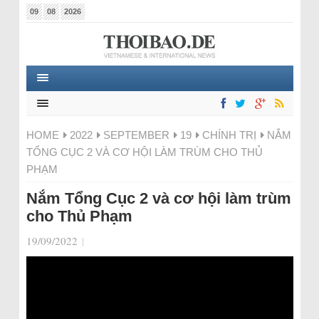
09
08
2026
HOME
2022
SEPTEMBER
19
CHÍNH TRỊ
NẮM
TỔNG CỤC 2 VÀ CƠ HỘI LÀM TRÙM CHO THỦ
PHẠM
Nắm Tổng Cục 2 và cơ hội làm trùm
cho Thủ Phạm
19/09/2022
|