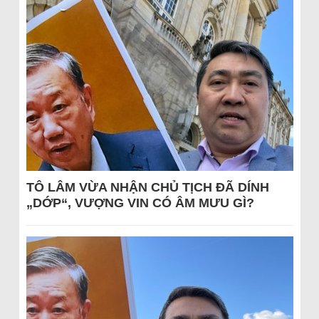
TÔ LÂM VỪA NHẬN CHỦ TỊCH ĐÃ DÍNH
„DỚP“, VƯỢNG VIN CÓ ÂM MƯU GÌ?