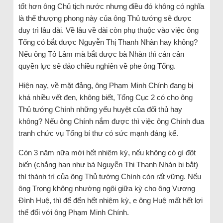
tốt hơn ông Chủ tịch nước nhưng điều đó không có nghĩa
là thế thượng phong này của ông Thủ tướng sẽ được
duy trì lâu dài. Về lâu về dài còn phụ thuộc vào việc ông
Tổng có bắt được Nguyễn Thị Thanh Nhàn hay không?
Nếu ông Tô Lâm mà bắt được bà Nhàn thì cán cân
quyền lực sẽ đảo chiều nghiên về phe ông Tổng.
Hiện nay, về mặt đảng, ông Phạm Minh Chính đang bị
khá nhiều vết đen, không biết, Tổng Cục 2 có cho ông
Thủ tướng Chính những yếu huyệt của đối thủ hay
không? Nếu ông Chính nắm được thì việc ông Chính đua
tranh chức vụ Tổng bí thư có sức mạnh đáng kể.
Còn 3 năm nữa mới hết nhiệm kỳ, nếu không có gì đột
biến (chẳng hạn như bà Nguyễn Thị Thanh Nhàn bị bắt)
thì thành trì của ông Thủ tướng Chính còn rất vững. Nếu
ông Trọng không nhường ngôi giữa kỳ cho ông Vương
Đình Huệ, thì để đến hết nhiệm kỳ, e ông Huệ mất hết lợi
thế đối với ông Phạm Minh Chính.