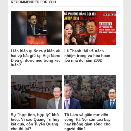
RECOMMENDED FOR YOU
Liên hiệp quốc ra ý kiến về
Lê Thanh Hải và trách
hai vụ bắt giữ tại Việt Nam:
nhiệm trong vụ hỏa hoạn
Điều gì được nêu trong kết
tòa nhà itc năm 2002
luận?
Sự “hợp tình, hợp lý” khó
Tô Lâm và giấc mơ viển
hiểu: Vì sao Quảng Trị hủy
vông: Hà Nội cần taxi bay
kết quả, còn Tuyên Quang
hay không gian sống cho
cho thi lại?
người dân?