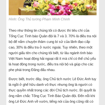
Hình: Ông Thủ tướng Phạm Minh Chính
Theo như thông tin chúng tôi có được thì tiêu chí của
Tổng Cục Tình báo Quân đội là 7 và 3. 70% là điều tra nội
bộ để nắm chuyện thâm cung bí sử của lãnh đạo cấp
cao, 30% là điều tra ở nước ngoài. Tuy nhiên, theo một
người giấu tên cho chúng tôi biết, từ lâu ngành tình báo
Việt Nam hoạt động hải ngoại rất ít mà chỉ có thể chủ yếu
là hoạt động trong nước, điều tra nội bộ và giúp cho các
phe phái trong Đảng đấu nhau.
Được biết, trước đây, ông Chủ tịch nước Lê Đức Anh tuy
là ngồi ở ghế hữu danh vô thực nhưng ông là người có
thực quyền nhất trong các đời Chủ tịch nước. Bí quyết là
ông nắm chắc Tổng Cục Tình Báo Quân đội. Đến nỗi khi
ông Lê Đức Anh về vườn, tiếng nói của ông cũng rất có