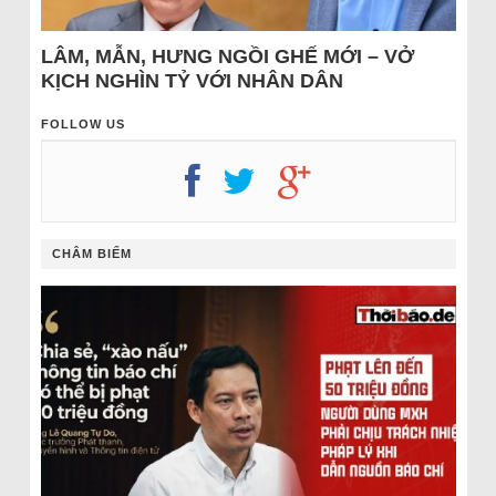
LÂM, MẪN, HƯNG NGỒI GHẾ MỚI – VỞ
KỊCH NGHÌN TỶ VỚI NHÂN DÂN
FOLLOW US
CHÂM BIẾM