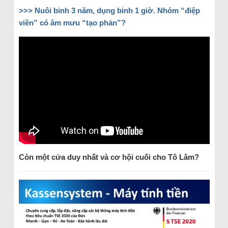
>>> Nuôi binh 3 năm, dụng binh 1 giờ. Nhóm “điệp
viên” có âm mưu “tạo phản”?
Còn một cửa duy nhất và cơ hội cuối cho Tô Lâm?