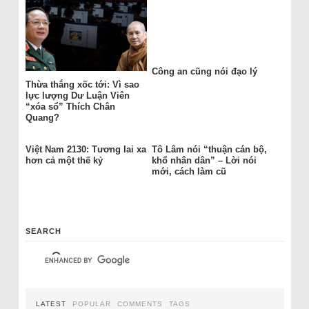
Công an cũng nói đạo lý
Thừa thắng xốc tới: Vì sao
lực lượng Dư Luận Viên
“xóa sổ” Thích Chân
Quang?
Việt Nam 2130: Tương lai xa
Tô Lâm nói “thuận cán bộ,
hơn cả một thế kỷ
khổ nhân dân” – Lời nói
mới, cách làm cũ
SEARCH
LATEST
POPULAR
COMMENTS
TAGS