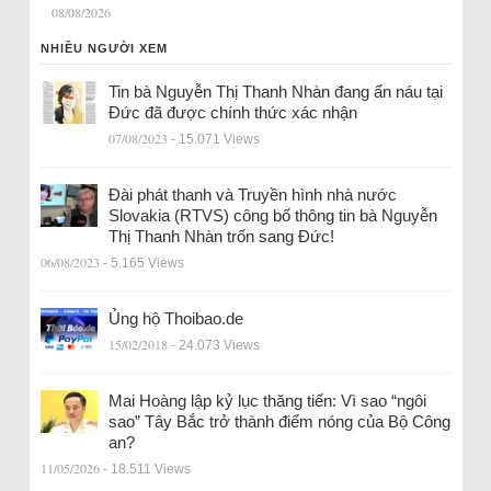
08/08/2026
NHIỀU NGƯỜI XEM
Tin bà Nguyễn Thị Thanh Nhàn đang ẩn náu tại
Đức đã được chính thức xác nhận
07/08/2023
- 15.071 Views
Đài phát thanh và Truyền hình nhà nước
Slovakia (RTVS) công bố thông tin bà Nguyễn
Thị Thanh Nhàn trốn sang Đức!
06/08/2023
- 5.165 Views
Ủng hộ Thoibao.de
15/02/2018
- 24.073 Views
Mai Hoàng lập kỷ lục thăng tiến: Vì sao “ngôi
sao” Tây Bắc trở thành điểm nóng của Bộ Công
an?
11/05/2026
- 18.511 Views