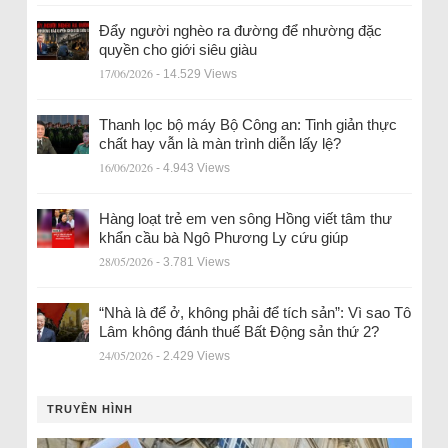
Đẩy người nghèo ra đường để nhường đặc
quyền cho giới siêu giàu
17/06/2026
- 14.529 Views
Thanh lọc bộ máy Bộ Công an: Tinh giản thực
chất hay vẫn là màn trình diễn lấy lệ?
16/06/2026
- 4.943 Views
Hàng loạt trẻ em ven sông Hồng viết tâm thư
khẩn cầu bà Ngô Phương Ly cứu giúp
28/05/2026
- 3.781 Views
“Nhà là để ở, không phải để tích sản”: Vì sao Tô
Lâm không đánh thuế Bất Động sản thứ 2?
24/05/2026
- 2.429 Views
TRUYỀN HÌNH