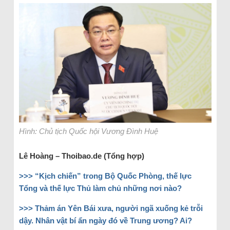
Hình: Chủ tịch Quốc hội Vương Đình Huệ
Lê Hoàng – Thoibao.de (Tổng hợp)
>>> “Kịch chiến” trong Bộ Quốc Phòng, thế lực
Tổng và thế lực Thủ làm chủ những nơi nào?
>>> Thảm án Yên Bái xưa, người ngã xuống kẻ trỗi
dậy. Nhân vật bí ẩn ngày đó về Trung ương? Ai?