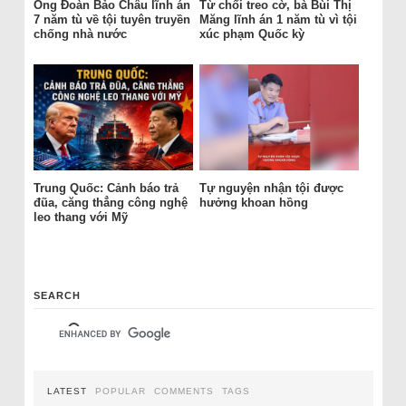
Ông Đoàn Bảo Châu lĩnh án
Từ chối treo cờ, bà Bùi Thị
7 năm tù về tội tuyên truyền
Măng lĩnh án 1 năm tù vì tội
chống nhà nước
xúc phạm Quốc kỳ
Trung Quốc: Cảnh báo trả
Tự nguyện nhận tội được
đũa, căng thẳng công nghệ
hưởng khoan hồng
leo thang với Mỹ
SEARCH
LATEST
POPULAR
COMMENTS
TAGS