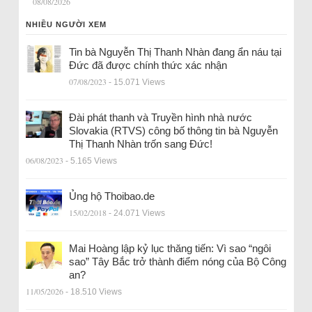
08/08/2026
NHIỀU NGƯỜI XEM
Tin bà Nguyễn Thị Thanh Nhàn đang ẩn náu tại
Đức đã được chính thức xác nhận
07/08/2023
- 15.071 Views
Đài phát thanh và Truyền hình nhà nước
Slovakia (RTVS) công bố thông tin bà Nguyễn
Thị Thanh Nhàn trốn sang Đức!
06/08/2023
- 5.165 Views
Ủng hộ Thoibao.de
15/02/2018
- 24.071 Views
Mai Hoàng lập kỷ lục thăng tiến: Vì sao “ngôi
sao” Tây Bắc trở thành điểm nóng của Bộ Công
an?
11/05/2026
- 18.510 Views