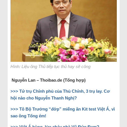
Hình: Liệu ông Thủ tiếp tục thủ hay sẽ công
Nguyễn Lan – Thoibao.de (Tổng hợp)
>>>
Tứ trụ Chính phủ của Thủ Chính, 3 trụ lay. Cơ
hội nào cho Nguyễn Thanh Nghị?
>>>
Tô Bộ Trưởng “đớp” miếng ăn Kit test Việt Á, vì
sao ông Tổng ém!
>>>
Việt Á bùng, lửa cháy nhà Vũ Đức Đam?