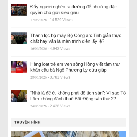
Đẩy người nghèo ra đường để nhường đặc
quyền cho giới siêu giàu
17/06/2026
- 14.529 Views
Thanh lọc bộ máy Bộ Công an: Tinh giản thực
chất hay vẫn là màn trình diễn lấy lệ?
16/06/2026
- 4.942 Views
Hàng loạt trẻ em ven sông Hồng viết tâm thư
khẩn cầu bà Ngô Phương Ly cứu giúp
28/05/2026
- 3.781 Views
“Nhà là để ở, không phải để tích sản”: Vì sao Tô
Lâm không đánh thuế Bất Động sản thứ 2?
24/05/2026
- 2.428 Views
TRUYỀN HÌNH