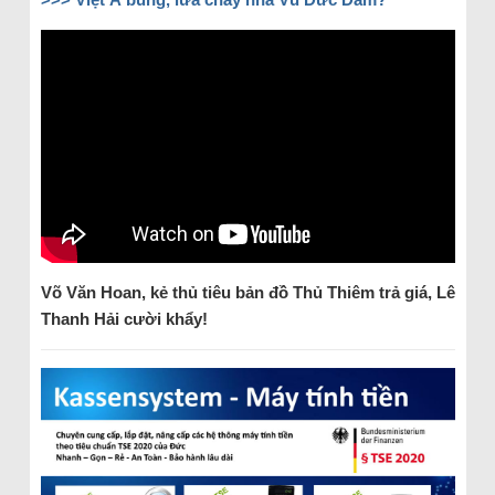
Võ Văn Hoan, k
ẻ thủ ti
êu b
ản đồ Thủ Thi
êm tr
ả gi
á, Lê
Thanh H
ải cười khẩy!