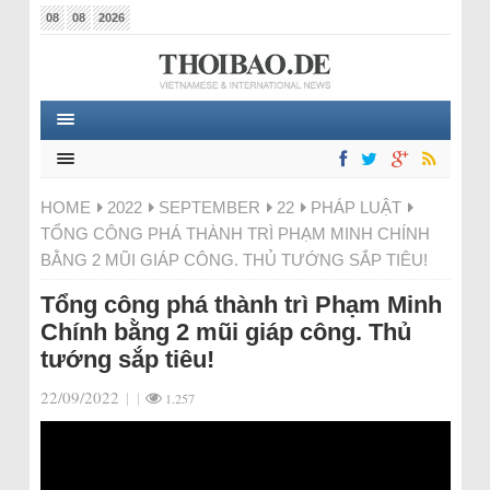
08
08
2026
HOME
2022
SEPTEMBER
22
PHÁP LUẬT
TỔNG CÔNG PHÁ THÀNH TRÌ PHẠM MINH CHÍNH
BẰNG 2 MŨI GIÁP CÔNG. THỦ TƯỚNG SẮP TIÊU!
Tổng công phá thành trì Phạm Minh
Chính bằng 2 mũi giáp công. Thủ
tướng sắp tiêu!
22/09/2022
|
|
1.257