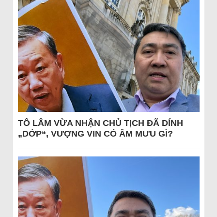
TÔ LÂM VỪA NHẬN CHỦ TỊCH ĐÃ DÍNH
„DỚP“, VƯỢNG VIN CÓ ÂM MƯU GÌ?