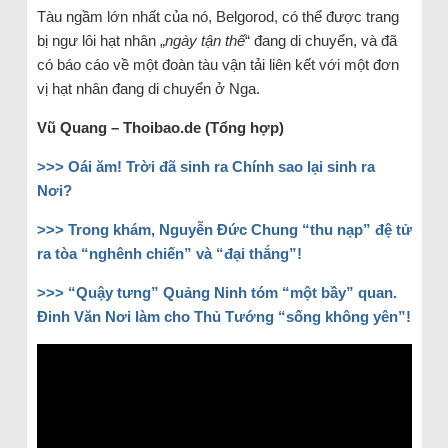
Tàu ngầm lớn nhất của nó, Belgorod, có thể được trang
bị ngư lôi hạt nhân „
ngày tận thế
“ đang di chuyển, và đã
có báo cáo về một đoàn tàu vận tải liên kết với một đơn
vị hạt nhân đang di chuyển ở Nga.
Vũ Quang – Thoibao.de (Tổng hợp)
>>> Oái ăm! Trời đã sinh ra Chính sao lại sinh ra
Nơi?
>>> Trong khám, Nguyễn Đức Chung “thu nạp” đệ tử
ra tòa “nghênh chiến” và “đại thắng”!
>>> “Quậy tưng” Quảng Ninh tóm “một bầy” quan.
Đinh Văn Nơi làm cho Thủ Tướng “sống không yên”!