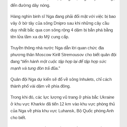
đến đường dây nóng.
Hàng nghìn binh sĩ Nga đang phải đối mặt với việc bị bao
vây ở bờ tây của sông Dnipro sau khi những cây cầu
duy nhất bắc qua con sông rộng 4 dặm bị bắn phá bằng
tên lửa tầm xa do Mỹ cung cấp.
Truyền thông nhà nước Nga dẫn lời quan chức địa
phương thân Moscow Kirill Stremousov cho biết quân đội
đang “
tiến hành một cuộc tập hợp lại để tập hợp sức
mạnh và tung đòn trả đũa
.”
Quân đội Nga dự kiến ​​sẽ đổ về sông Inhulets, chỉ cách
thành phố vài dặm về phía đông.
Trong khi đó, các lực lượng vũ trang ở phía bắc Ukraine
ở khu vực Kharkiv đã tiến 12 km vào khu vực phòng thủ
của Nga về phía khu vực Luhansk, Bộ Quốc phòng Anh
cho biết.