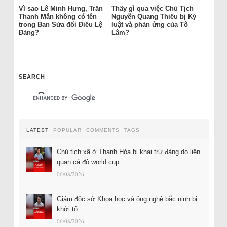
Vì sao Lê Minh Hưng, Trần
Thấy gì qua việc Chủ Tịch
Thanh Mẫn không có tên
Nguyễn Quang Thiều bị Kỷ
trong Ban Sửa đổi Điều Lệ
luật và phản ứng của Tô
Đảng?
Lâm?
SEARCH
LATEST
POPULAR
COMMENTS
TAGS
Chủ tịch xã ở Thanh Hóa bị khai trừ đảng do liên
quan cá độ world cup
06/08/2026
Giám đốc sở Khoa học và ông nghệ bắc ninh bị
khởi tố
06/08/2026