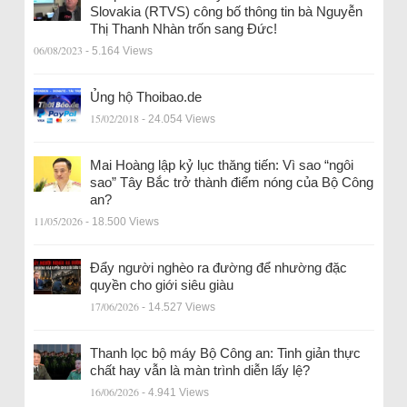
Slovakia (RTVS) công bố thông tin bà Nguyễn
Thị Thanh Nhàn trốn sang Đức!
06/08/2023
- 5.164 Views
Ủng hộ Thoibao.de
15/02/2018
- 24.054 Views
Mai Hoàng lập kỷ lục thăng tiến: Vì sao “ngôi
sao” Tây Bắc trở thành điểm nóng của Bộ Công
an?
11/05/2026
- 18.500 Views
Đẩy người nghèo ra đường để nhường đặc
quyền cho giới siêu giàu
17/06/2026
- 14.527 Views
Thanh lọc bộ máy Bộ Công an: Tinh giản thực
chất hay vẫn là màn trình diễn lấy lệ?
16/06/2026
- 4.941 Views