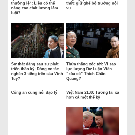
thường lệ“: Liệu có thể
thức giữ ghế bộ trưởng nội
nâng cao chất lượng làm
vụ
luật?
Sự thật đằng sau sự phát
Thừa thắng xốc tới: Vì sao
triển thần kỳ: Dòng xe tắc
lực lượng Dư Luận Viên
nghẽn 3 tiếng trên cầu Vĩnh
“xóa sổ” Thích Chân
Tuy?
Quang?
Công an cũng nói đạo lý
Việt Nam 2130: Tương lai xa
hơn cả một thế kỷ