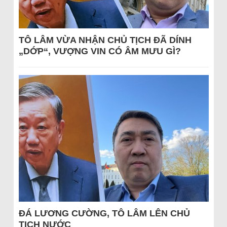
TÔ LÂM VỪA NHẬN CHỦ TỊCH ĐÃ DÍNH
„DỚP“, VƯỢNG VIN CÓ ÂM MƯU GÌ?
ĐÁ LƯƠNG CƯỜNG, TÔ LÂM LÊN CHỦ
TỊCH NƯỚC