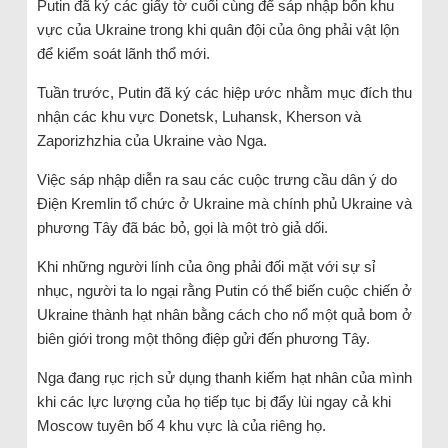
Putin đã ký các giấy tờ cuối cùng để sáp nhập bốn khu
vực của Ukraine trong khi quân đội của ông phải vật lộn
để kiểm soát lãnh thổ mới.
Tuần trước, Putin đã ký các hiệp ước nhằm mục đích thu
nhận các khu vực Donetsk, Luhansk, Kherson và
Zaporizhzhia của Ukraine vào Nga.
Việc sáp nhập diễn ra sau các cuộc trưng cầu dân ý do
Điện Kremlin tổ chức ở Ukraine mà chính phủ Ukraine và
phương Tây đã bác bỏ, gọi là một trò giả dối.
Khi những người lính của ông phải đối mặt với sự sỉ
nhục, người ta lo ngại rằng Putin có thể biến cuộc chiến ở
Ukraine thành hạt nhân bằng cách cho nổ một quả bom ở
biên giới trong một thông điệp gửi đến phương Tây.
Nga đang rục rịch sử dụng thanh kiếm hạt nhân của mình
khi các lực lượng của họ tiếp tục bị đẩy lùi ngay cả khi
Moscow tuyên bố 4 khu vực là của riêng họ.