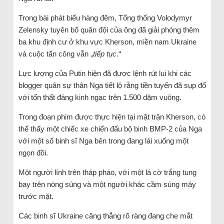
Trong bài phát biểu hàng đêm, Tổng thống Volodymyr
Zelensky tuyên bố quân đội của ông đã giải phóng thêm
ba khu định cư ở khu vực Kherson, miền nam Ukraine
và cuộc tấn công vẫn „
tiếp tục
.“
Lực lượng của Putin hiện đã được lệnh rút lui khi các
blogger quân sự thân Nga tiết lộ rằng tiền tuyến đã sụp đổ
với tổn thất đáng kinh ngạc trên 1.500 dặm vuông.
Trong đoạn phim được thực hiện tại mặt trận Kherson, có
thể thấy một chiếc xe chiến đấu bộ binh BMP-2 của Nga
với một số binh sĩ Nga bên trong đang lái xuống một
ngọn đồi.
Một người lính trên tháp pháo, với một lá cờ trắng tung
bay trên nòng súng và một người khác cầm súng máy
trước mặt.
Các binh sĩ Ukraine căng thẳng rõ ràng đang che mắt