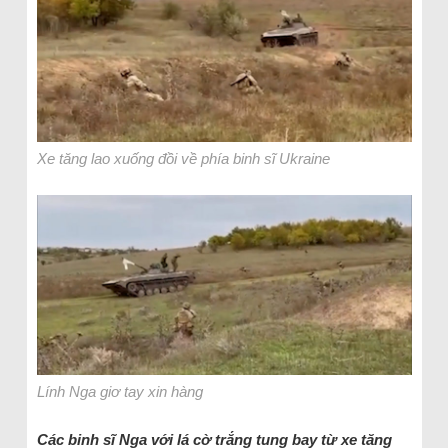
Xe tăng lao xuống đồi về phía binh sĩ Ukraine
Lính Nga giơ tay xin hàng
Các binh sĩ Nga với lá cờ trắng tung bay từ xe tăng