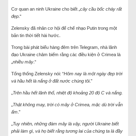
Cơ quan an ninh Ukraine cho biết „
cây cầu bốc cháy rất
đẹp
.“
Zelensky đã nhân cơ hội để chế nhạo Putin trong một
bản tin thời tiết hài hước.
Trong bài phát biểu hàng đêm trên Telegram, nhà lãnh
đạo Ukraine châm biếm rằng các điều kiện ở Crimea là
„
nhiều mây
.“
Tổng thống Zelensky nói: “
Hôm nay là một ngày đẹp trời
và hầu hết là nắng ở đất nước chúng tôi
.”
„
Trên hầu hết lãnh thổ, nhiệt độ khoảng 20 độ C và nắng.
„
Thật không may, trời có mây ở Crimea, mặc dù trời vẫn
ấm
.”
„
Tuy nhiên, những đám mây là vậy, người Ukraine biết
phải làm gì, và họ biết rằng tương lai của chúng ta là đầy