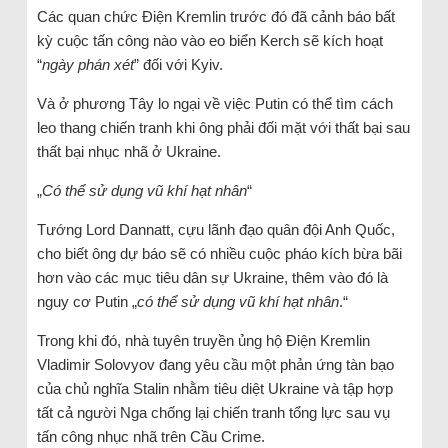
Các quan chức Điện Kremlin trước đó đã cảnh báo bất
kỳ cuộc tấn công nào vào eo biển Kerch sẽ kích hoạt
“
ngày phán xét
” đối với Kyiv.
Và ở phương Tây lo ngại về việc Putin có thể tìm cách
leo thang chiến tranh khi ông phải đối mặt với thất bại sau
thất bại nhục nhã ở Ukraine.
„
Có thể sử dụng vũ khí hạt nhân
“
Tướng Lord Dannatt, cựu lãnh đạo quân đội Anh Quốc,
cho biết ông dự báo ​​sẽ có nhiều cuộc pháo kích bừa bãi
hơn vào các mục tiêu dân sự Ukraine, thêm vào đó là
nguy cơ Putin „
có thể sử dụng vũ khí hạt nhân
.“
Trong khi đó, nhà tuyên truyền ủng hộ Điện Kremlin
Vladimir Solovyov đang yêu cầu một phản ứng tàn bạo
của chủ nghĩa Stalin nhằm tiêu diệt Ukraine và tập hợp
tất cả người Nga chống lại chiến tranh tổng lực sau vụ
tấn công nhục nhã trên Cầu Crime.