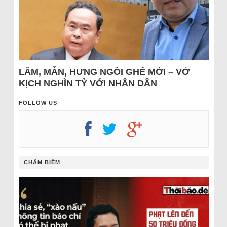
LÂM, MẪN, HƯNG NGỒI GHẾ MỚI – VỞ
KỊCH NGHÌN TỶ VỚI NHÂN DÂN
FOLLOW US
CHÂM BIẾM