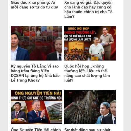
Giáo dục khai phóng: Ai
Xe sang vô giá: Đặc quyền
mới đang sợ tự do tư duy
cho lãnh đạo hay củng cố
hậu thuẫn chính trị cho Tô
Lâm?
Kỷ nguyên Tô Lâm: Vì sao
Quốc hội họp „không
hàng trăm Đảng Viên
thường lệ“: Liệu có thể
ĐCSVN lại ủng hộ Nhà báo
nâng cao chất lượng làm
Lê Trung Khoa?
luật?
Ông Nguyễn Tiến Hải chính
Sự thật đằng sau sự phát