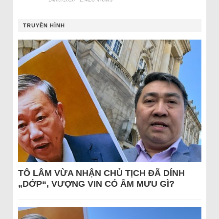
TRUYỀN HÌNH
TÔ LÂM VỪA NHẬN CHỦ TỊCH ĐÃ DÍNH
„DỚP“, VƯỢNG VIN CÓ ÂM MƯU GÌ?