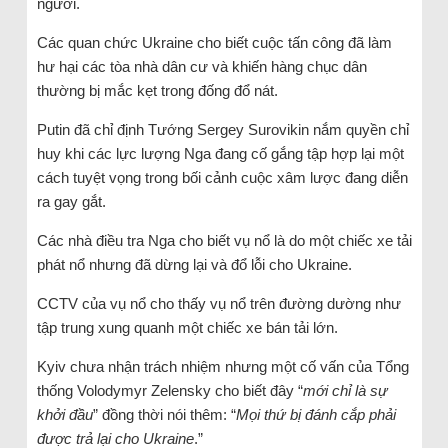
người.
Các quan chức Ukraine cho biết cuộc tấn công đã làm
hư hại các tòa nhà dân cư và khiến hàng chục dân
thường bị mắc kẹt trong đống đổ nát.
Putin đã chỉ định Tướng Sergey Surovikin nắm quyền chỉ
huy khi các lực lượng Nga đang cố gắng tập hợp lại một
cách tuyệt vọng trong bối cảnh cuộc xâm lược đang diễn
ra gay gắt.
Các nhà điều tra Nga cho biết vụ nổ là do một chiếc xe tải
phát nổ nhưng đã dừng lại và đổ lỗi cho Ukraine.
CCTV của vụ nổ cho thấy vụ nổ trên đường dường như
tập trung xung quanh một chiếc xe bán tải lớn.
Kyiv chưa nhận trách nhiệm nhưng một cố vấn của Tổng
thống Volodymyr Zelensky cho biết đây “
mới chỉ là sự
khởi đầu
” đồng thời nói thêm: “
Mọi thứ bị đánh cắp phải
được trả lại cho Ukraine
.”