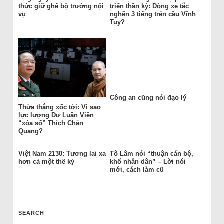
thức giữ ghế bộ trưởng nội
triển thần kỳ: Dòng xe tắc
vụ
nghẽn 3 tiếng trên cầu Vĩnh
Tuy?
Công an cũng nói đạo lý
Thừa thắng xốc tới: Vì sao
lực lượng Dư Luận Viên
“xóa sổ” Thích Chân
Quang?
Việt Nam 2130: Tương lai xa
Tô Lâm nói “thuận cán bộ,
hơn cả một thế kỷ
khổ nhân dân” – Lời nói
mới, cách làm cũ
SEARCH