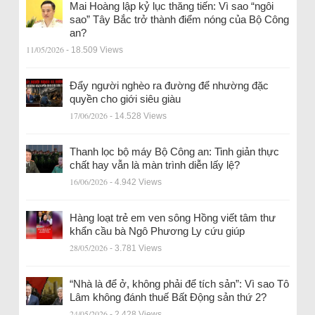
Mai Hoàng lập kỷ lục thăng tiến: Vì sao “ngôi
sao” Tây Bắc trở thành điểm nóng của Bộ Công
an?
11/05/2026
- 18.509 Views
Đẩy người nghèo ra đường để nhường đặc
quyền cho giới siêu giàu
17/06/2026
- 14.528 Views
Thanh lọc bộ máy Bộ Công an: Tinh giản thực
chất hay vẫn là màn trình diễn lấy lệ?
16/06/2026
- 4.942 Views
Hàng loạt trẻ em ven sông Hồng viết tâm thư
khẩn cầu bà Ngô Phương Ly cứu giúp
28/05/2026
- 3.781 Views
“Nhà là để ở, không phải để tích sản”: Vì sao Tô
Lâm không đánh thuế Bất Động sản thứ 2?
24/05/2026
- 2.428 Views