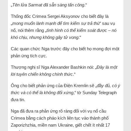
„
Tên lửa Sarmat đã sẵn sàng tấn công
.“
Thống đốc Crimea Sergei Aksyonov cho biết đây là
„
mong muốn lành mạnh để tìm kiếm sự trả thù
“ sau vụ
nổ, nói thêm rằng „
tình hình có thể kiểm soát được – nó
khó chịu, nhưng không gây tử vong
.“
Các quan chức Nga trước đây cho biết họ mong đợi một
phản ứng tích cực.
Thượng nghị sĩ Nga Alexander Bashkin nói: „
Đây là một
lời tuyên chiến không chính thức
.“
Ông cho biết phản ứng của Điện Kremlin sẽ „
đầy đủ, có ý
thức và có thể là không đối xứng
,“ tờ Sunday Telegraph
đưa tin.
Nga đã đưa ra phản ứng rõ ràng đối với vụ nổ cầu
Crimea bằng cách pháo kích liên tục vào thành phố
Zaporizhzhia, miền nam Ukraine, giết chết ít nhất 17