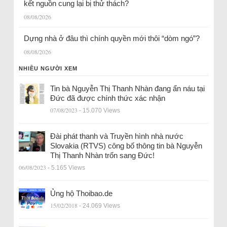
kết nguồn cung lại bị thử thách?
08/08/2026
Dựng nhà ở đâu thì chính quyền mới thôi “dòm ngó”?
08/08/2026
NHIỀU NGƯỜI XEM
Tin bà Nguyễn Thị Thanh Nhàn đang ẩn náu tại
Đức đã được chính thức xác nhận
07/08/2023
- 15.070 Views
Đài phát thanh và Truyền hình nhà nước
Slovakia (RTVS) công bố thông tin bà Nguyễn
Thị Thanh Nhàn trốn sang Đức!
06/08/2023
- 5.165 Views
Ủng hộ Thoibao.de
15/02/2018
- 24.069 Views