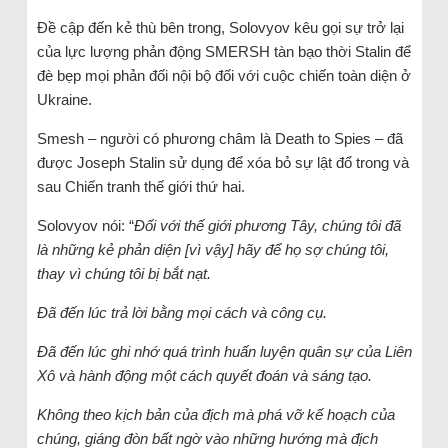
Đề cập đến kẻ thù bên trong, Solovyov kêu gọi sự trở lại
của lực lượng phản động SMERSH tàn bạo thời Stalin để
đè bẹp mọi phản đối nội bộ đối với cuộc chiến toàn diện ở
Ukraine.
Smesh – người có phương châm là Death to Spies – đã
được Joseph Stalin sử dụng để xóa bỏ sự lật đổ trong và
sau Chiến tranh thế giới thứ hai.
Solovyov nói: “
Đối với thế giới phương Tây, chúng tôi đã
là những kẻ phản diện [vì vậy] hãy để họ sợ chúng tôi,
thay vì chúng tôi bị bắt nạt.
Đã đến lúc trả lời bằng mọi cách và công cụ.
Đã đến lúc ghi nhớ quá trình huấn luyện quân sự của Liên
Xô và hành động một cách quyết đoán và sáng tạo.
Không theo kịch bản của địch mà phá vỡ kế hoạch của
chúng, giáng đòn bất ngờ vào những hướng mà địch