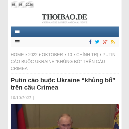
08
08
2026
HOME
2022
OKTOBER
10
CHÍNH TRỊ
PUTIN
CÁO BUỘC UKRAINE “KHỦNG BỐ” TRÊN CẦU
CRIMEA
Putin cáo buộc Ukraine “khủng bố”
trên cầu Crimea
10/10/2022
|