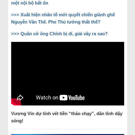
một nội bộ bất ổn
>>> Xuất hiện nhân tố mới quyết chiến giành ghế
Nguyễn Văn Thể. Phe Thủ tướng thất thế?
>>> Quân cờ ông Chính bị dí, giải vây ra sao?
Vượng Vin dự tính vét tiền “tháo chạy”, dân tình dậy
sóng!