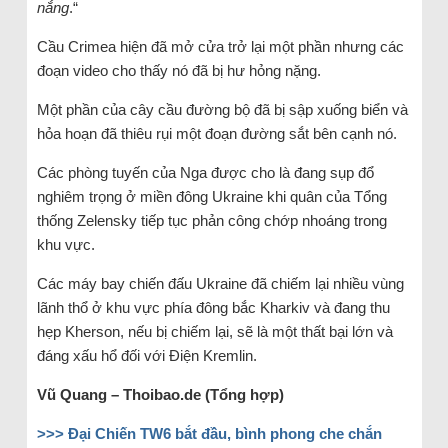
nắng
.“
Cầu Crimea hiện đã mở cửa trở lại một phần nhưng các
đoạn video cho thấy nó đã bị hư hỏng nặng.
Một phần của cây cầu đường bộ đã bị sập xuống biển và
hỏa hoạn đã thiêu rụi một đoạn đường sắt bên cạnh nó.
Các phòng tuyến của Nga được cho là đang sụp đổ
nghiêm trọng ở miền đông Ukraine khi quân của Tổng
thống Zelensky tiếp tục phản công chớp nhoáng trong
khu vực.
Các máy bay chiến đấu Ukraine đã chiếm lại nhiều vùng
lãnh thổ ở khu vực phía đông bắc Kharkiv và đang thu
hẹp Kherson, nếu bị chiếm lại, sẽ là một thất bại lớn và
đáng xấu hổ đối với Điện Kremlin.
Vũ Quang – Thoibao.de (Tổng hợp)
>>> Đại Chiến TW6 bắt đầu, bình phong che chắn