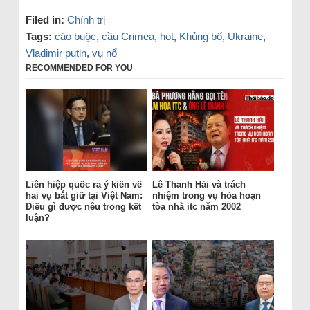
Filed in:
Chính trị
Tags:
cáo buộc
,
cầu Crimea
,
hot
,
Khủng bố
,
Ukraine
,
Vladimir putin
,
vụ nổ
RECOMMENDED FOR YOU
Liên hiệp quốc ra ý kiến về
Lê Thanh Hải và trách
hai vụ bắt giữ tại Việt Nam:
nhiệm trong vụ hỏa hoạn
Điều gì được nêu trong kết
tòa nhà itc năm 2002
luận?