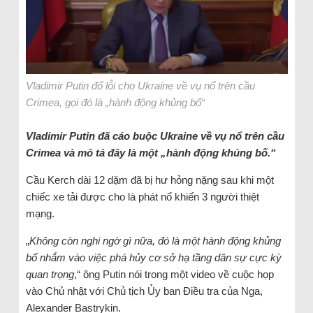
Vladimir Putin đổ lỗi cho Ukraine về vụ nổ trên cầu
Crimea, gọi đó là „hành động khủng bố“
Vladimir Putin đã cáo buộc Ukraine về vụ nổ trên cầu
Crimea và mô tả đây là một „hành động khủng bố.“
Cầu Kerch dài 12 dặm đã bị hư hỏng nặng sau khi một
chiếc xe tải được cho là phát nổ khiến 3 người thiệt
mạng.
„
Không còn nghi ngờ gì nữa, đó là một hành động khủng
bố nhắm vào việc phá hủy cơ sở hạ tầng dân sự cực kỳ
quan trọng
,“ ông Putin nói trong một video về cuộc họp
vào Chủ nhật với Chủ tịch Ủy ban Điều tra của Nga,
Alexander Bastrykin.