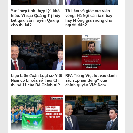
Sự “hợp tình, hợp lý” khó
Tô Lâm và giấc mơ viển
hiểu: Vì sao Quảng Trị hủy
vông: Hà Nội cần taxi bay
kết quả, còn Tuyên Quang
hay không gian sống cho
cho thi lại?
người dân?
Liệu Liên đoàn Luật sư Việt
RFA Tiếng Việt lọt vào danh
Nam có bị xóa sổ theo Chỉ
sách „phản động“ của
thị số 11 của Bộ Chính trị?
chính quyền Việt Nam