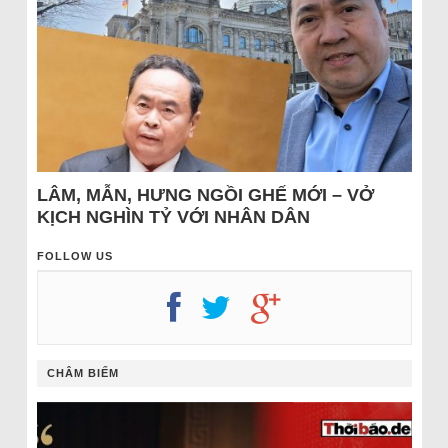
LÂM, MẪN, HƯNG NGỒI GHẾ MỚI – VỞ
KỊCH NGHÌN TỶ VỚI NHÂN DÂN
FOLLOW US
CHÂM BIẾM