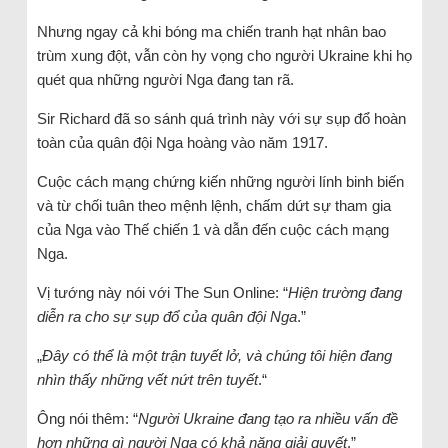
Nhưng ngay cả khi bóng ma chiến tranh hạt nhân bao
trùm xung đột, vẫn còn hy vọng cho người Ukraine khi họ
quét qua những người Nga đang tan rã.
Sir Richard đã so sánh quá trình này với sự sụp đổ hoàn
toàn của quân đội Nga hoàng vào năm 1917.
Cuộc cách mạng chứng kiến ​​những người lính binh biến
và từ chối tuân theo mệnh lệnh, chấm dứt sự tham gia
của Nga vào Thế chiến 1 và dẫn đến cuộc cách mạng
Nga.
Vị tướng này nói với The Sun Online: “
Hiện trường đang
diễn ra cho sự sụp đổ của quân đội Nga
.”
„
Đây có thể là một trận tuyết lở, và chúng tôi hiện đang
nhìn thấy những vết nứt trên tuyết
.“
Ông nói thêm: “
Người Ukraine đang tạo ra nhiều vấn đề
hơn những gì người Nga có khả năng giải quyết
.”