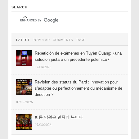
SEARCH
LATEST
POPULAR
COMMENTS
TAGS
Repetición de exámenes en Tuyên Quang: ¿una
solución justa o un precedente polémico?
07/08/2026
Révision des statuts du Parti : innovation pour
s’adapter ou perfectionnement du mécanisme de
direction ?
07/08/2026
반동 당원은 민족의 복이다
07/08/2026