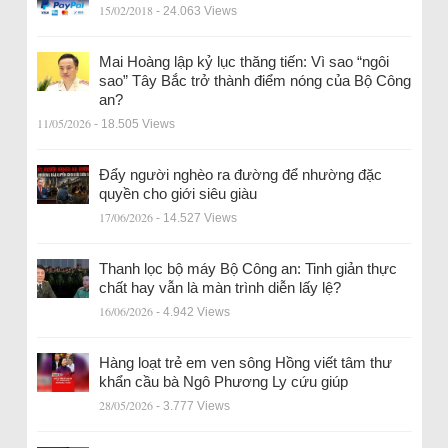
15/02/2018
- 24.063 Views
Mai Hoàng lập kỷ lục thăng tiến: Vì sao “ngôi
sao” Tây Bắc trở thành điểm nóng của Bộ Công
an?
11/05/2026
- 18.505 Views
Đẩy người nghèo ra đường để nhường đặc
quyền cho giới siêu giàu
17/06/2026
- 14.527 Views
Thanh lọc bộ máy Bộ Công an: Tinh giản thực
chất hay vẫn là màn trình diễn lấy lệ?
16/06/2026
- 4.942 Views
Hàng loạt trẻ em ven sông Hồng viết tâm thư
khẩn cầu bà Ngô Phương Ly cứu giúp
28/05/2026
- 3.777 Views