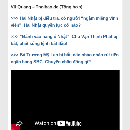
Vũ Quang – Thoibao.de (Tổng hợp)
>>> Hai Nhật bị điều tra, có người “ngậm miệng vĩnh
viễn”. Hai Nhật quyền lực cỡ nào?
>>> “Đánh vào hang ổ Nhật”. Chủ Vạn Thịnh Phát bị
bắt, phát súng lệnh bắt đầu!
>>> Bà Trương Mỹ Lan bị bắt, dân nháo nhào rút tiền
ngân hàng SBC. Chuyện chấn động gì?