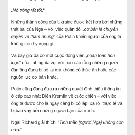
„
Nó trông rất tốt
.“
Những thành công của Ukraine được kết hợp bởi những
thất bại của Nga – với việc quân đội „
cơ bản là chuyên
quyền và tham nhũng
“ của Putin khiến người của ông ta
không còn hy vọng gì.
Và bây giờ đã có một cuộc động viên „
hoàn toàn hỗn
loạn
“ của lính nghĩa vụ, với báo cáo rằng những người
đàn ông đang bị bỏ lại mà không có thức ăn hoặc các
nguồn lực cơ bản khác.
Putin cũng đang đưa ra những quyết định thiếu thông tin
ở cấp cao nhất Điện Kremlin về cuộc chiến – với việc
ông ta được cho là ngày càng bị cô lập, xa rời thực tế và
bị bao vây bởi những người bạn của mình.
Ngài Richard giải thích: “
Tinh thần [người Nga] không còn
nữa
.”