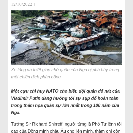
12/10/2022
|
Xe tăng và thiết giáp chở quân của Nga bị phá hủy trong
một chiến dịch phản công
Một cựu chỉ huy NATO cho biết, đội quân đổ nát của
Vladimir Putin đang hướng tới sự sụp đổ hoàn toàn
trong thảm họa quân sự lớn nhất trong 100 năm của
Nga.
Tướng Sir Richard Shirreff, người từng là Phó Tư lệnh tối
cao của Đồng minh châu Âu cho liên minh, thậm chí còn