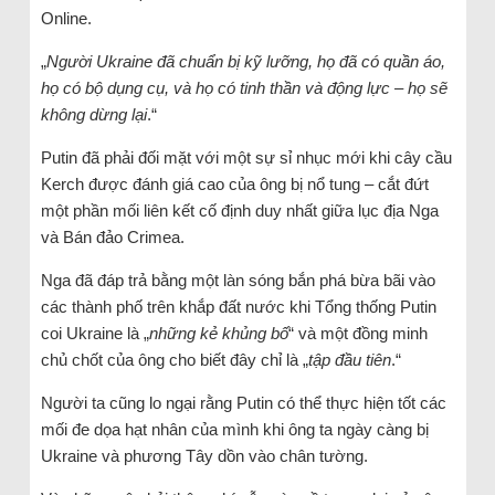
Online.
„
Người Ukraine đã chuẩn bị kỹ lưỡng, họ đã có quần áo,
họ có bộ dụng cụ, và họ có tinh thần và động lực – họ sẽ
không dừng lại
.“
Putin đã phải đối mặt với một sự sỉ nhục mới khi cây cầu
Kerch được đánh giá cao của ông bị nổ tung – cắt đứt
một phần mối liên kết cố định duy nhất giữa lục địa Nga
và Bán đảo Crimea.
Nga đã đáp trả bằng một làn sóng bắn phá bừa bãi vào
các thành phố trên khắp đất nước khi Tổng thống Putin
coi Ukraine là „
những kẻ khủng bố
“ và một đồng minh
chủ chốt của ông cho biết đây chỉ là „
tập đầu tiên
.“
Người ta cũng lo ngại rằng Putin có thể thực hiện tốt các
mối đe dọa hạt nhân của mình khi ông ta ngày càng bị
Ukraine và phương Tây dồn vào chân tường.