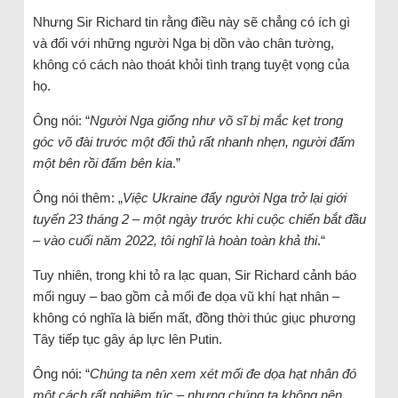
Nhưng Sir Richard tin rằng điều này sẽ chẳng có ích gì
và đối với những người Nga bị dồn vào chân tường,
không có cách nào thoát khỏi tình trạng tuyệt vọng của
họ.
Ông nói: “
Người Nga giống như võ sĩ bị mắc kẹt trong
góc võ đài trước một đối thủ rất nhanh nhẹn, người đấm
một bên rồi đấm bên kia
.”
Ông nói thêm: „
Việc Ukraine đẩy người Nga trở lại giới
tuyến 23 tháng 2 – một ngày trước khi cuộc chiến bắt đầu
– vào cuối năm 2022, tôi nghĩ là hoàn toàn khả thi
.“
Tuy nhiên, trong khi tỏ ra lạc quan, Sir Richard cảnh báo
mối nguy – bao gồm cả mối đe dọa vũ khí hạt nhân –
không có nghĩa là biến mất, đồng thời thúc giục phương
Tây tiếp tục gây áp lực lên Putin.
Ông nói: “
Chúng ta nên xem xét mối đe dọa hạt nhân đó
một cách rất nghiêm túc – nhưng chúng ta không nên