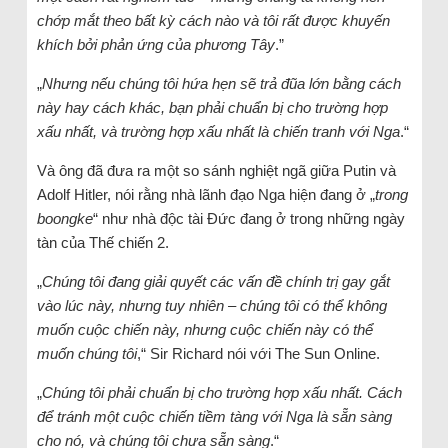
chớp mắt theo bất kỳ cách nào và tôi rất được khuyến
khích bởi phản ứng của phương Tây
.”
„
Nhưng nếu chúng tôi hứa hẹn sẽ trả đũa lớn bằng cách
này hay cách khác, bạn phải chuẩn bị cho trường hợp
xấu nhất, và trường hợp xấu nhất là chiến tranh với Nga
.“
Và ông đã đưa ra một so sánh nghiệt ngã giữa Putin và
Adolf Hitler, nói rằng nhà lãnh đạo Nga hiện đang ở „
trong
boongke
“ như nhà độc tài Đức đang ở trong những ngày
tàn của Thế chiến 2.
„
Chúng tôi đang giải quyết các vấn đề chính trị gay gắt
vào lúc này, nhưng tuy nhiên – chúng tôi có thể không
muốn cuộc chiến này, nhưng cuộc chiến này có thể
muốn chúng tôi
,“ Sir Richard nói với The Sun Online.
„
Chúng tôi phải chuẩn bị cho trường hợp xấu nhất. Cách
để tránh một cuộc chiến tiềm tàng với Nga là sẵn sàng
cho nó, và chúng tôi chưa sẵn sàng
.“