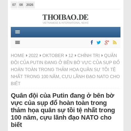
07
08
2026
HOME
2022
OKTOBER
12
CHÍNH TRỊ
QUÂN
ĐỘI CỦA PUTIN ĐANG Ở BÊN BỜ VỰC CỦA SỤP ĐỔ
HOÀN TOÀN TRONG THẢM HỌA QUÂN SỰ TỒI TỆ
NHẤT TRONG 100 NĂM, CỰU LÃNH ĐẠO NATO CHO
BIẾT
Quân đội của Putin đang ở bên bờ
vực của sụp đổ hoàn toàn trong
thảm họa quân sự tồi tệ nhất trong
100 năm, cựu lãnh đạo NATO cho
biết