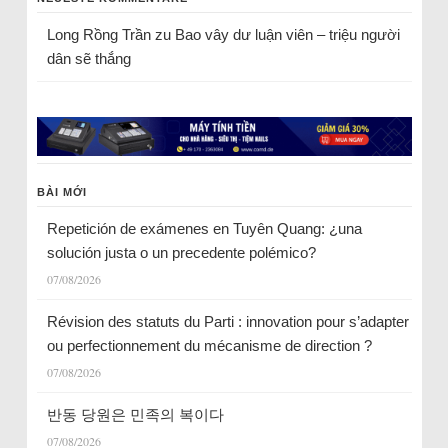
Long Rồng Trần
zu
Bao vây dư luận viên – triệu người
dân sẽ thắng
BÀI MỚI
Repetición de exámenes en Tuyên Quang: ¿una
solución justa o un precedente polémico?
07/08/2026
Révision des statuts du Parti : innovation pour s’adapter
ou perfectionnement du mécanisme de direction ?
07/08/2026
반동 당원은 민족의 복이다
07/08/2026