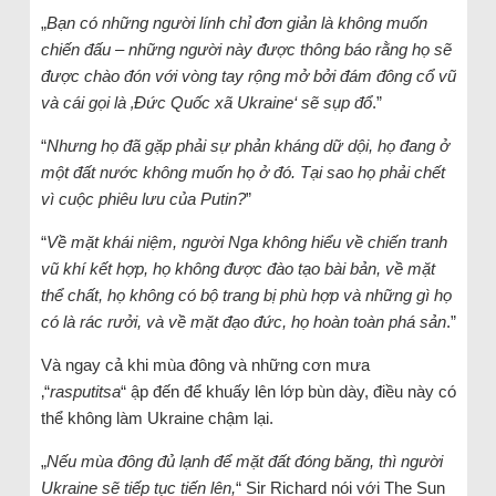
„
Bạn có những người lính chỉ đơn giản là không muốn
chiến đấu – những người này được thông báo rằng họ sẽ
được chào đón với vòng tay rộng mở bởi đám đông cổ vũ
và cái gọi là ‚Đức Quốc xã Ukraine‘ sẽ sụp đổ
.”
“
Nhưng họ đã gặp phải sự phản kháng dữ dội, họ đang ở
một đất nước không muốn họ ở đó. Tại sao họ phải chết
vì cuộc phiêu lưu của Putin?
”
“
Về mặt khái niệm, người Nga không hiểu về chiến tranh
vũ khí kết hợp, họ không được đào tạo bài bản, về mặt
thể chất, họ không có bộ trang bị phù hợp và những gì họ
có là rác rưởi, và về mặt đạo đức, họ hoàn toàn phá sản
.”
Và ngay cả khi mùa đông và những cơn mưa
‚“
rasputitsa
“ ập đến để khuấy lên lớp bùn dày, điều này có
thể không làm Ukraine chậm lại.
„
Nếu mùa đông đủ lạnh để mặt đất đóng băng, thì người
Ukraine sẽ tiếp tục tiến lên,
“ Sir Richard nói với The Sun