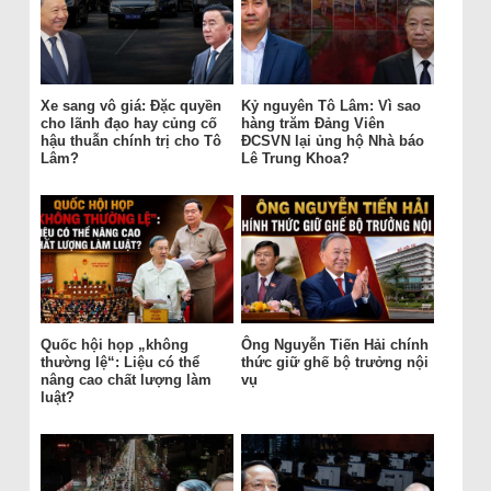
Xe sang vô giá: Đặc quyền
Kỷ nguyên Tô Lâm: Vì sao
cho lãnh đạo hay củng cố
hàng trăm Đảng Viên
hậu thuẫn chính trị cho Tô
ĐCSVN lại ủng hộ Nhà báo
Lâm?
Lê Trung Khoa?
Quốc hội họp „không
Ông Nguyễn Tiến Hải chính
thường lệ“: Liệu có thể
thức giữ ghế bộ trưởng nội
nâng cao chất lượng làm
vụ
luật?