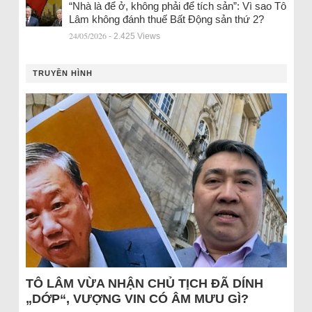
“Nhà là để ở, không phải để tích sản”: Vì sao Tô
Lâm không đánh thuế Bất Động sản thứ 2?
24/05/2026
- 2.425 Views
TRUYỀN HÌNH
TÔ LÂM VỪA NHẬN CHỦ TỊCH ĐÃ DÍNH
„DỚP“, VƯỢNG VIN CÓ ÂM MƯU GÌ?