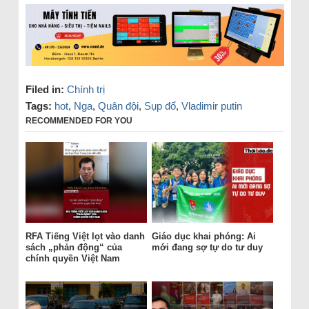
Filed in:
Chính trị
Tags:
hot
,
Nga
,
Quân đội
,
Sụp đổ
,
Vladimir putin
RECOMMENDED FOR YOU
RFA Tiếng Việt lọt vào danh
Giáo dục khai phóng: Ai
sách „phản động“ của
mới đang sợ tự do tư duy
chính quyền Việt Nam