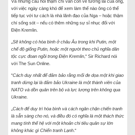
Và những câu hỏi thậm chí vẫn còn về tương lai của ông,
với việc ngày càng khó để xem làm thế nào ông có thể
tiếp tục với tư cách là nhà lãnh đạo của Nga – hoặc thậm
chí sống sót – nếu có thêm những sự sỉ nhục đối với
Điện Kremlin.
„
Sẽ không có hòa bình ở châu Âu trong khi Putin, một
chế độ giống Putin, hoặc một người theo chủ nghĩa dân
tộc cực đoan ngồi trong Điện Kremlin
,“ Sir Richard nói
với The Sun Online.
“
Cách duy nhất để đảm bảo rằng mối đe dọa một khi giao
tranh dừng lại là đảm bảo Ukraine là một thành viên của
NATO và dồn quân trên bộ và lực lượng trên không qua
Ukraine.
„
Cách để duy trì hòa bình và cách ngăn chặn chiến tranh
là sẵn sàng cho nó, và điều đó có nghĩa là một thách thức
mang tính thế hệ với một khoản chi tiêu quân sự lớn
không khác gì Chiến tranh Lạnh
.“