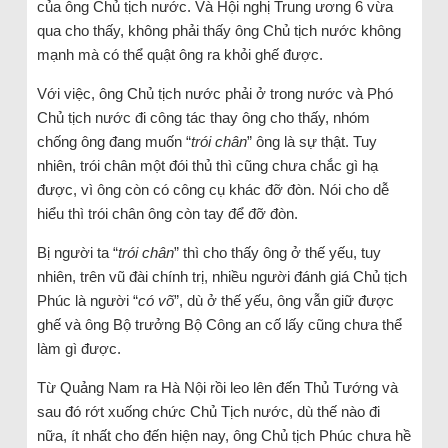
của ông Chủ tịch nước. Và Hội nghị Trung ương 6 vừa
qua cho thấy, không phải thấy ông Chủ tịch nước không
mạnh mà có thể quật ông ra khỏi ghế được.
Với việc, ông Chủ tịch nước phải ở trong nước và Phó
Chủ tịch nước đi công tác thay ông cho thấy, nhóm
chống ông đang muốn “
trói chân
” ông là sự thật. Tuy
nhiên, trói chân một đói thủ thì cũng chưa chắc gì hạ
được, vì ông còn có công cụ khác đỡ đòn. Nói cho dễ
hiểu thì trói chân ông còn tay để đỡ đòn.
Bị người ta “
trói chân
” thì cho thấy ông ở thế yếu, tuy
nhiên, trên vũ đài chính trị, nhiều người đánh giá Chủ tịch
Phúc là người “
có võ
”, dù ở thế yếu, ông vẫn giữ được
ghế và ông Bộ trưởng Bộ Công an cố lấy cũng chưa thể
làm gì được.
Từ Quảng Nam ra Hà Nội rồi leo lên đến Thủ Tướng và
sau đó rớt xuống chức Chủ Tịch nước, dù thế nào đi
nữa, ít nhất cho đến hiện nay, ông Chủ tịch Phúc chưa hề