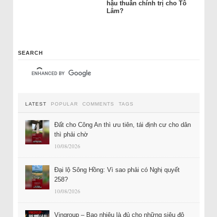
hậu thuẫn chính trị cho Tô
Lâm?
SEARCH
LATEST
POPULAR
COMMENTS
TAGS
Đất cho Công An thì ưu tiên, tái định cư cho dân
thì phải chờ
10/08/2026
Đại lộ Sông Hồng: Vì sao phải có Nghị quyết
258?
10/08/2026
Vingroup – Bao nhiêu là đủ cho những siêu đô