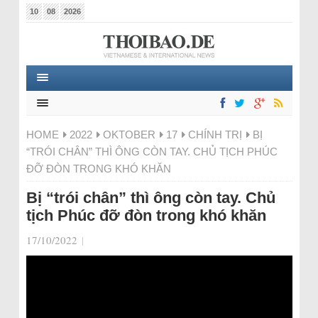
10
08
2026
HOME
2022
OKTOBER
17
CHÍNH TRỊ
BỊ
“TRÓI CHÂN” THÌ ÔNG CÒN TAY. CHỦ TỊCH PHÚC
ĐỠ ĐÒN TRONG KHÓ KHĂN
Bị “trói chân” thì ông còn tay. Chủ
tịch Phúc đỡ đòn trong khó khăn
17/10/2022
|