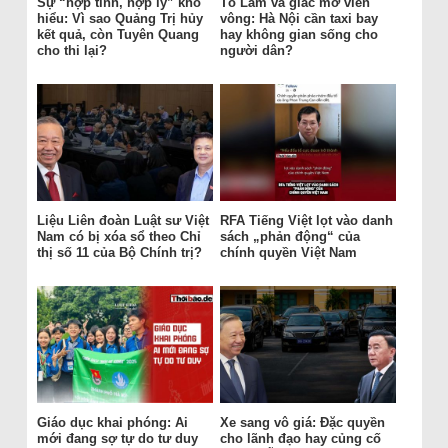
Sự “hợp tình, hợp lý” khó
Tô Lâm và giấc mơ viển
hiểu: Vì sao Quảng Trị hủy
vông: Hà Nội cần taxi bay
kết quả, còn Tuyên Quang
hay không gian sống cho
cho thi lại?
người dân?
Liệu Liên đoàn Luật sư Việt
RFA Tiếng Việt lọt vào danh
Nam có bị xóa sổ theo Chỉ
sách „phản động“ của
thị số 11 của Bộ Chính trị?
chính quyền Việt Nam
Giáo dục khai phóng: Ai
Xe sang vô giá: Đặc quyền
mới đang sợ tự do tư duy
cho lãnh đạo hay củng cố