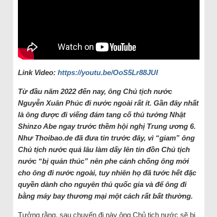
Link Video:
https://youtu.be/OoS5Lr88JUI
Từ đầu năm 2022 đến nay, ông Chủ tịch nước
Nguyễn Xuân Phúc đi nước ngoài rất ít. Gần đây nhất
là ông được đi viếng đám tang cố thủ tưởng Nhật
Shinzo Abe ngay trước thềm hội nghị Trung ương 6.
Như Thoibao.de đã đưa tin trước đây, vì “giam” ông
Chủ tịch nước quá lâu làm dấy lên tin đồn Chủ tịch
nước “bị quản thúc” nên phe cánh chống ông mới
cho ông đi nước ngoài, tuy nhiên họ đã tước hết đặc
quyền dành cho nguyên thủ quốc gia và để ông đi
bằng máy bay thương mại một cách rất bất thường.
Tưởng rằng, sau chuyến đi này ông Chủ tịch nước sẽ bị