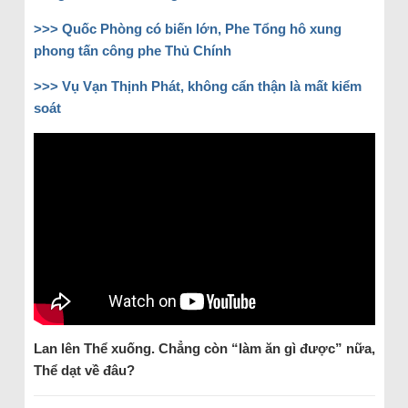
>>>
Quốc Phòng có biến lớn, Phe Tổng hô xung
phong tấn công phe Thủ Chính
>>>
Vụ Vạn Thịnh Phát, không cẩn thận là mất kiểm
soát
Lan lên Thể xuống. Chẳng còn “làm ăn gì được” nữa,
Thể dạt về đâu?