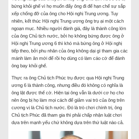
bứng khỏi ghế vì họ muốn đẩy ông đi để hạn chế sự sắp
xếp chống đỡ của ông cho Hội nghị Trung ương. Tuy
nhiên, kết thúc Hội nghị Trung ương ông trụ ại một cách
ngoạn mục. Nhiều người đánh giá, đây là thành công lớn
của ông Chủ tịch nước, bởi họ không bứng được ông ở
Hội nghị Trung ương 6 thì khó mà bứng ông ở Hội nghị
tiếp theo, bởi phu nhân của ông không dại gì tham gia các
mánh làm ăn mới để rồi họ dùng có làm cáo cớ để đánh
ông bay khỏi ghế.
Thực ra ông Chủ tịch Phúc trụ được qua Hội nghị Trung
ương 6 là thành công, nhưng điều đó không có nghĩa là
ông lật được thế cờ. Hiện tại ông vẫn là dưới cơ họ cho
nên ông bị họ làm mọi cách để giảm vai trò của ông trên
cương vị là Chủ tịch nước. Đó là trò chơi chính trị, ông
Chủ tịch Phúc đã tham gia thì phải chấp nhận luật chơi
dựa trên mạnh yếu chứ không dựa trên thứ luật nào cả.