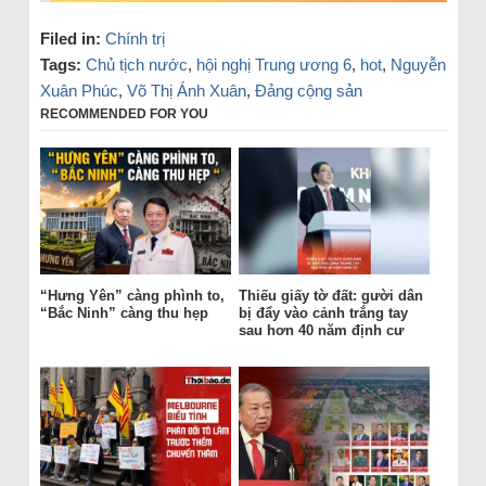
Filed in:
Chính trị
Tags:
Chủ tịch nước
,
hội nghị Trung ương 6
,
hot
,
Nguyễn
Xuân Phúc
,
Võ Thị Ánh Xuân
,
Đảng cộng sản
RECOMMENDED FOR YOU
“Hưng Yên” càng phình to,
Thiếu giấy tờ đất: gười dân
“Bắc Ninh” càng thu hẹp
bị đẩy vào cảnh trắng tay
sau hơn 40 năm định cư