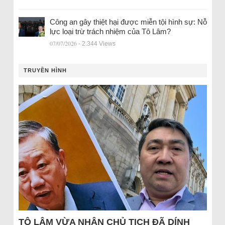
Công an gây thiệt hại được miễn tội hình sự: Nỗ
lực loại trừ trách nhiệm của Tô Lâm?
07/07/2026
- 2.344 Views
TRUYỀN HÌNH
TÔ LÂM VỪA NHẬN CHỦ TỊCH ĐÃ DÍNH