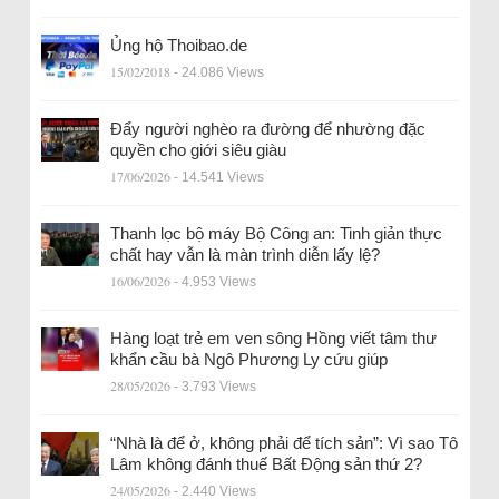
Ủng hộ Thoibao.de
15/02/2018
- 24.086 Views
Đẩy người nghèo ra đường để nhường đặc
quyền cho giới siêu giàu
17/06/2026
- 14.541 Views
Thanh lọc bộ máy Bộ Công an: Tinh giản thực
chất hay vẫn là màn trình diễn lấy lệ?
16/06/2026
- 4.953 Views
Hàng loạt trẻ em ven sông Hồng viết tâm thư
khẩn cầu bà Ngô Phương Ly cứu giúp
28/05/2026
- 3.793 Views
“Nhà là để ở, không phải để tích sản”: Vì sao Tô
Lâm không đánh thuế Bất Động sản thứ 2?
24/05/2026
- 2.440 Views