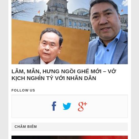
LÂM, MẪN, HƯNG NGỒI GHẾ MỚI – VỞ
KỊCH NGHÌN TỶ VỚI NHÂN DÂN
FOLLOW US
CHÂM BIẾM