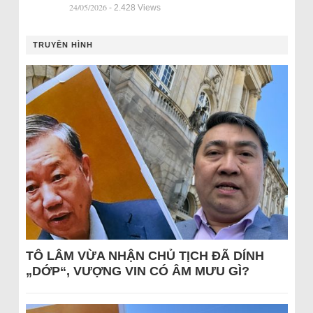
24/05/2026
- 2.428 Views
TRUYỀN HÌNH
TÔ LÂM VỪA NHẬN CHỦ TỊCH ĐÃ DÍNH
„DỚP“, VƯỢNG VIN CÓ ÂM MƯU GÌ?