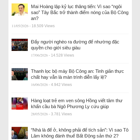
Mai Hoàng lập kỷ lục thăng tiến: Vì sao “ngôi
sao” Tây Bắc trở thành điểm nóng của Bộ Công
an?
11/05/2026
- 18.509 Views
Đẩy người nghèo ra đường để nhường đặc
quyền cho giới siêu giàu
17/06/2026
- 14.528 Views
Thanh lọc bộ máy Bộ Công an: Tinh giản thực
chất hay vẫn là màn trình diễn lấy lệ?
16/06/2026
- 4.942 Views
Hàng loạt trẻ em ven sông Hồng viết tâm thư
khẩn cầu bà Ngô Phương Ly cứu giúp
28/05/2026
- 3.781 Views
“Nhà là để ở, không phải để tích sản”: Vì sao Tô
Lâm không đánh thuế Bất Động sản thứ 2?