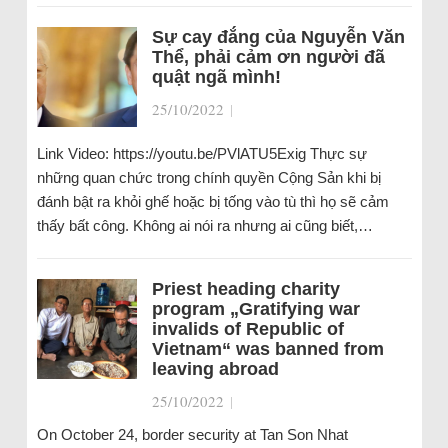
Sự cay đắng của Nguyễn Văn
Thể, phải cảm ơn người đã
quật ngã mình!
25/10/2022
|
Link Video: https://youtu.be/PVlATU5Exig Thực sự
những quan chức trong chính quyền Cộng Sản khi bị
đánh bật ra khỏi ghế hoặc bị tống vào tù thì họ sẽ cảm
thấy bất công. Không ai nói ra nhưng ai cũng biết,…
Priest heading charity
program „Gratifying war
invalids of Republic of
Vietnam“ was banned from
leaving abroad
25/10/2022
|
On October 24, border security at Tan Son Nhat