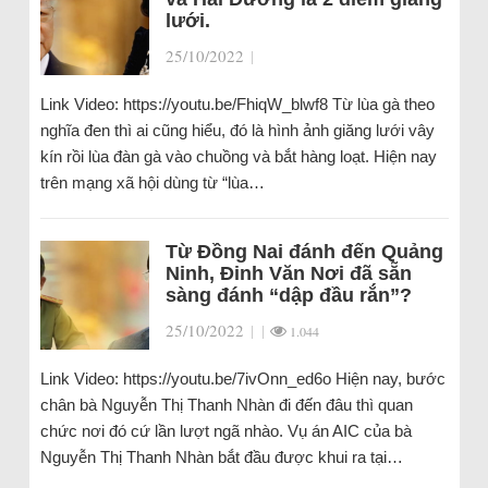
lưới.
25/10/2022
|
Link Video: https://youtu.be/FhiqW_blwf8 Từ lùa gà theo
nghĩa đen thì ai cũng hiểu, đó là hình ảnh giăng lưới vây
kín rồi lùa đàn gà vào chuồng và bắt hàng loạt. Hiện nay
trên mạng xã hội dùng từ “lùa…
Từ Đồng Nai đánh đến Quảng
Ninh, Đinh Văn Nơi đã sẵn
sàng đánh “dập đầu rắn”?
25/10/2022
|
|
1.044
Link Video: https://youtu.be/7ivOnn_ed6o Hiện nay, bước
chân bà Nguyễn Thị Thanh Nhàn đi đến đâu thì quan
chức nơi đó cứ lần lượt ngã nhào. Vụ án AIC của bà
Nguyễn Thị Thanh Nhàn bắt đầu được khui ra tại…