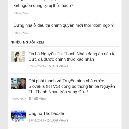
kết nguồn cung lại bị thử thách?
08/08/2026
Dựng nhà ở đâu thì chính quyền mới thôi “dòm ngó”?
08/08/2026
NHIỀU NGƯỜI XEM
Tin bà Nguyễn Thị Thanh Nhàn đang ẩn náu tại
Đức đã được chính thức xác nhận
07/08/2023
- 15.070 Views
Đài phát thanh và Truyền hình nhà nước
Slovakia (RTVS) công bố thông tin bà Nguyễn
Thị Thanh Nhàn trốn sang Đức!
06/08/2023
- 5.165 Views
Ủng hộ Thoibao.de
15/02/2018
- 24.069 Views