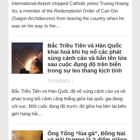
International Airport stopped Catholic priest Truong Hoang
Vu, a member of the Redemptorist Order of Can Gio
(Saigon Archdiocese) from leaving the country when he
was on his way to the…
Bắc Triều Tiên và Hàn Quốc
khai hoả khi họ nổ các phát
súng cảnh cáo và bắn tên lửa
sau cuộc đụng độ trên biển
trong sự leo thang kịch tính
25/10/2022
|
Bắc Triều Tiên và Hàn Quốc đã nổ súng cảnh cáo và nã
pháo trong bối cảnh căng thẳng giữa hai quốc gia đang
sôi sục. Một cuộc đụng độ trước đó giữa hai bên tại biên
giới hàng hải…
Ông Tổng “lùa gà”, Đồng Nai
và Hải Dương là 2 điểm giăng