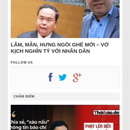
LÂM, MẪN, HƯNG NGỒI GHẾ MỚI – VỞ
KỊCH NGHÌN TỶ VỚI NHÂN DÂN
FOLLOW US
CHÂM BIẾM