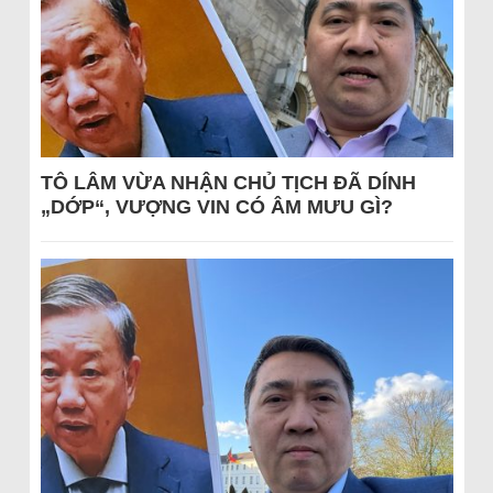
TÔ LÂM VỪA NHẬN CHỦ TỊCH ĐÃ DÍNH
„DỚP“, VƯỢNG VIN CÓ ÂM MƯU GÌ?