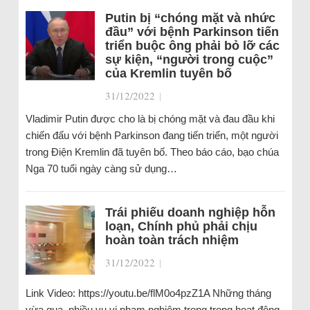
Putin bị “chóng mặt và nhức
đầu” với bệnh Parkinson tiến
triển buộc ông phải bỏ lỡ các
sự kiện, “người trong cuộc”
của Kremlin tuyên bố
31/12/2022
|
Vladimir Putin được cho là bị chóng mặt và đau đầu khi
chiến đấu với bệnh Parkinson đang tiến triển, một người
trong Điện Kremlin đã tuyên bố. Theo báo cáo, bạo chúa
Nga 70 tuổi ngày càng sử dụng…
Trái phiếu doanh nghiệp hỗn
loạn, Chính phủ phải chịu
hoàn toàn trách nhiệm
31/12/2022
|
Link Video: https://youtu.be/flM0o4pzZ1A Những tháng
vừa qua, nhiều vụ vi phạm nghiêm trọng trong hoạt động