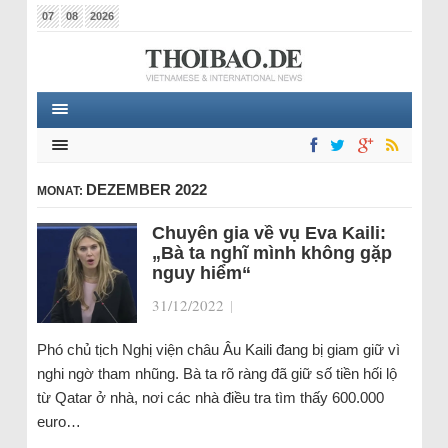
07
08
2026
DEZEMBER 2022
MONAT:
Chuyên gia về vụ Eva Kaili:
„Bà ta nghĩ mình không gặp
nguy hiểm“
31/12/2022
|
Phó chủ tịch Nghị viện châu Âu Kaili đang bị giam giữ vì
nghi ngờ tham nhũng. Bà ta rõ ràng đã giữ số tiền hối lộ
từ Qatar ở nhà, nơi các nhà điều tra tìm thấy 600.000
euro…