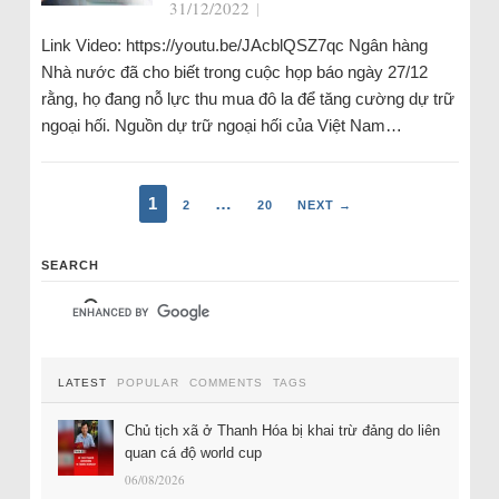
31/12/2022
|
Link Video: https://youtu.be/JAcblQSZ7qc Ngân hàng
Nhà nước đã cho biết trong cuộc họp báo ngày 27/12
rằng, họ đang nỗ lực thu mua đô la để tăng cường dự trữ
ngoại hối. Nguồn dự trữ ngoại hối của Việt Nam…
1
…
2
20
NEXT →
SEARCH
LATEST
POPULAR
COMMENTS
TAGS
Chủ tịch xã ở Thanh Hóa bị khai trừ đảng do liên
quan cá độ world cup
06/08/2026