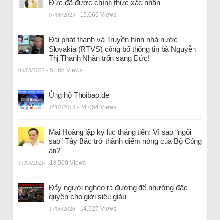
Đức đã được chính thức xác nhận
07/08/2023
- 15.065 Views
Đài phát thanh và Truyền hình nhà nước
Slovakia (RTVS) công bố thông tin bà Nguyễn
Thị Thanh Nhàn trốn sang Đức!
06/08/2023
- 5.165 Views
Ủng hộ Thoibao.de
15/02/2018
- 24.054 Views
Mai Hoàng lập kỷ lục thăng tiến: Vì sao “ngôi
sao” Tây Bắc trở thành điểm nóng của Bộ Công
an?
11/05/2026
- 18.500 Views
Đẩy người nghèo ra đường để nhường đặc
quyền cho giới siêu giàu
17/06/2026
- 14.527 Views