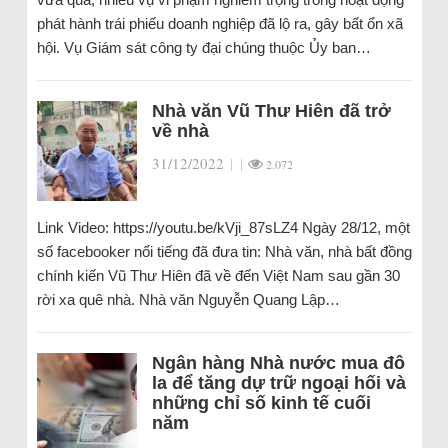
phát hành trái phiếu doanh nghiệp đã lộ ra, gây bất ổn xã
hội. Vụ Giám sát công ty đại chúng thuộc Ủy ban…
Nhà văn Vũ Thư Hiên đã trở
về nhà
31/12/2022
|
|
2.072
Link Video: https://youtu.be/kVji_87sLZ4 Ngày 28/12, một
số facebooker nổi tiếng đã đưa tin: Nhà văn, nhà bất đồng
chính kiến Vũ Thư Hiên đã về đến Việt Nam sau gần 30
rời xa quê nhà. Nhà văn Nguyễn Quang Lập…
Ngân hàng Nhà nước mua đô
la để tăng dự trữ ngoại hối và
những chỉ số kinh tế cuối
năm