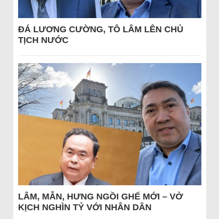
ĐÁ LƯƠNG CƯỜNG, TÔ LÂM LÊN CHỦ
TỊCH NƯỚC
LÂM, MẪN, HƯNG NGỒI GHẾ MỚI – VỞ
KỊCH NGHÌN TỶ VỚI NHÂN DÂN