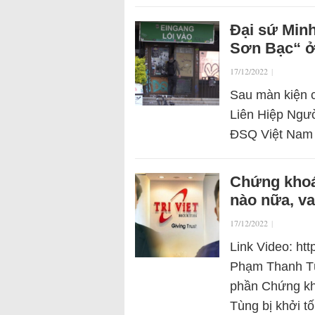
Đại sứ Minh
Sơn Bạc“ ở
17/12/2022
|
Sau màn kiện c
Liên Hiệp Ngườ
ĐSQ Việt Nam 
Chứng khoán
nào nữa, va
17/12/2022
|
Link Video: ht
Phạm Thanh Tù
phần Chứng khoá
Tùng bị khởi t