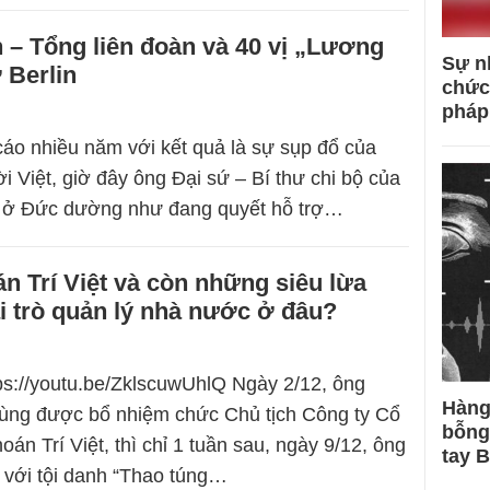
 – Tổng liên đoàn và 40 vị „Lương
Sự n
 Berlin
chức
pháp
áo nhiều năm với kết quả là sự sụp đổ của
i Việt, giờ đây ông Đại sứ – Bí thư chi bộ của
ở Đức dường như đang quyết hỗ trợ…
 Trí Việt và còn những siêu lừa
i trò quản lý nhà nước ở đâu?
tps://youtu.be/ZklscuwUhlQ Ngày 2/12, ông
Hàng
ng được bổ nhiệm chức Chủ tịch Công ty Cổ
bỗng
n Trí Việt, thì chỉ 1 tuần sau, ngày 9/12, ông
tay 
ố với tội danh “Thao túng…