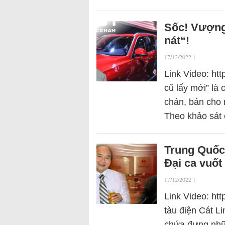
Sốc! Vượng
nát“!
17/12/2022
|
Link Video: ht
cũ lấy mới” l
chán, bán cho 
Theo khảo sát
Trung Quốc 
Đại ca vuốt
17/12/2022
|
Link Video: ht
tàu điện Cát L
chứa đựng nhữn