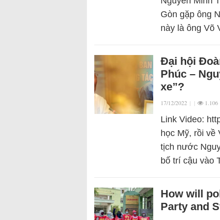
Nguyễn Minh T
Gòn gặp ông N
này là ông Võ
Đại hội Đoà
Phúc – Nguy
xe”?
17/12/2022
|
|
1.106
Link Video: ht
học Mỹ, rồi về
tịch nước Ngu
bố trí cậu vào
How will po
Party and S