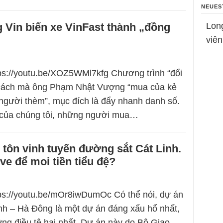
NEUES
 Vin biến xe VinFast thành „đồng
Lon
viên
tps://youtu.be/XOZ5WMl7kfg Chương trình “đổi
à cách mà ông Phạm Nhật Vượng “mua của kẻ
người thèm”, mục đích là đẩy nhanh danh số.
 của chúng tôi, những người mua…
tôn vinh tuyến đường sắt Cát Linh.
 ve để moi tiền tiểu đệ?
tps://youtu.be/mOr8iwDumOc Có thể nói, dự án
inh – Hà Đông là một dự án đáng xấu hổ nhất,
g điều tệ hại nhất. Dự án này do Bộ Giao