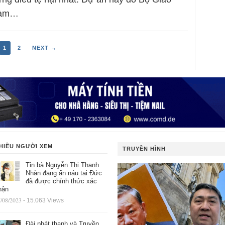
 làm…
1
2
NEXT →
HIỀU NGƯỜI XEM
TRUYỀN HÌNH
Tin bà Nguyễn Thị Thanh
Nhàn đang ẩn náu tại Đức
đã được chính thức xác
hận
/08/2023
- 15.063 Views
Đài phát thanh và Truyền