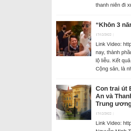
thanh niên đi 
“Khôn 3 năm
17/12/2022
|
Link Video: ht
nay, thành phầ
lộ liễu. Kết q
Cộng sản, là 
Con trai út
An và Thanh
Trung ươn
17/12/2022
|
Link Video: ht