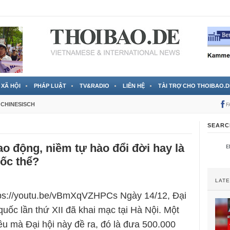
 đã được chính thức xác nhận
3 Jahren ago
XÃ HỘI
PHÁP LUẬT
TV&RADIO
LIÊN HỆ
TÀI TRỢ CHO THOIBAO.D
CHINESISCH
F
SEARC
ao động, niềm tự hào đổi đời hay là
ốc thể?
LAT
tps://youtu.be/vBmXqVZHPCs Ngày 14/12, Đại
quốc lần thứ XII đã khai mạc tại Hà Nội. Một
iêu mà Đại hội này đề ra, đó là đưa 500.000