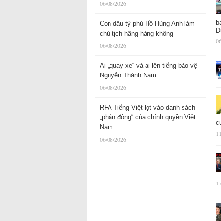
06/08/2026
b
Con dâu tỷ phú Hồ Hùng Anh làm
Đ
chủ tịch hãng hàng không
06
06/08/2026
Ai „quay xe“ và ai lên tiếng bảo vệ
Nguyễn Thành Nam
06/08/2026
RFA Tiếng Việt lọt vào danh sách
„phản động“ của chính quyền Việt
c
Nam
11
06/08/2026
17