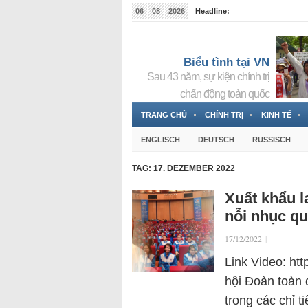
06
08
2026
Headline:
Tin bà Nguyễn Thị Thanh Nhàn đang ẩn náu tại Đức
Biểu tình tại VN
Sau 43 năm, sự kiện chính trị
chấn động toàn quốc
TRANG CHỦ
CHÍNH TRỊ
KINH TẾ
ENGLISCH
DEUTSCH
RUSSISCH
TAG:
17. DEZEMBER 2022
Xuất khẩu l
nỗi nhục qu
17/12/2022
|
Link Video: ht
hội Đoàn toàn 
trong các chỉ t