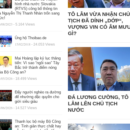
hình nhà nước Slovakia
(RTVS) công bố thông tin
à Nguyễn Thị Thanh Nhàn trốn sang
TÔ LÂM VỪA NHẬN CHỦ
ức!
TỊCH ĐÃ DÍNH „DỚP“,
/08/2023
- 5.164 Views
VƯỢNG VIN CÓ ÂM MƯ
GÌ?
Ủng hộ Thoibao.de
15/02/2018
- 24.053 Views
Mai Hoàng lập kỷ lục thăng
tiến: Vì sao “ngôi sao” Tây
Bắc trở thành điểm nóng
ủa Bộ Công an?
/05/2026
- 18.499 Views
Đẩy người nghèo ra đường
ĐÁ LƯƠNG CƯỜNG, TÔ
để nhường đặc quyền cho
giới siêu giàu
LÂM LÊN CHỦ TỊCH
/06/2026
- 14.527 Views
NƯỚC
Thanh lọc bộ máy Bộ Công
an: Tinh giản thực chất hay