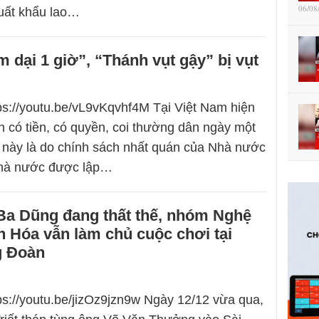
06/08
xuất khẩu lao…
 dại 1 giờ”, “Thánh vụt gậy” bị vụt
tps://youtu.be/vL9vKqvhf4M Tại Việt Nam hiện
n có tiền, có quyền, coi thường dân ngày một
uả này là do chính sách nhất quán của Nhà nước
nhà nước được lập…
 Ba Dũng đang thất thế, nhóm Nghệ
 Hóa vẫn làm chủ cuộc chơi tại
g Đoàn
tps://youtu.be/jizOz9jzn9w Ngày 12/12 vừa qua,