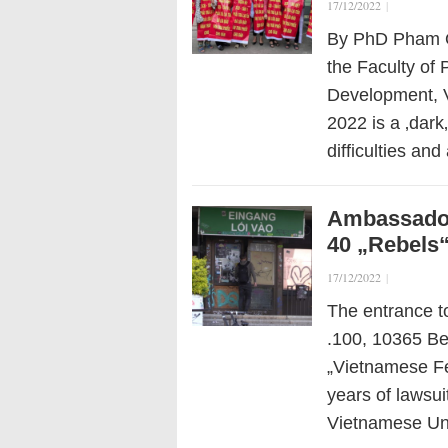
17/12/2022
|
By PhD Pham Q
the Faculty of 
Development, V
2022 is a ‚dark
difficulties an
Ambassador
40 „Rebels“
17/12/2022
|
The entrance 
.100, 10365 Be
„Vietnamese Fe
years of lawsuit
Vietnamese Un