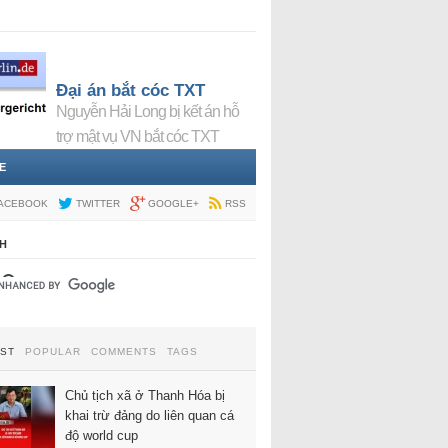
Đại án bắt cóc TXT
Nguyễn Hải Long bị kết án hỗ
trợ mật vụ VN bắt cóc TXT
E
ACEBOOK
TWITTER
GOOGLE+
RSS
H
EST
POPULAR
COMMENTS
TAGS
Chủ tịch xã ở Thanh Hóa bị
khai trừ đảng do liên quan cá
độ world cup