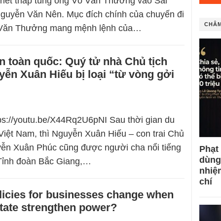
riết tháp tùng ông Võ Văn Thưởng vào Sài
guyễn Văn Nên. Mục đích chính của chuyến đi
CHÂM
 Văn Thưởng mang mệnh lệnh của…
n toàn quốc: Quý tử nhà Chủ tịch
ễn Xuân Hiếu bị loại “từ vòng gởi
tps://youtu.be/X44Rq2U6pNI Sau thời gian du
 Việt Nam, thì Nguyễn Xuân Hiếu – con trai Chủ
yễn Xuân Phúc cũng được người cha nổi tiếng
Phạt
dùng
 Tỉnh đoàn Bắc Giang,…
nhiệ
chí
licies for businesses change when
tate strengthen power?