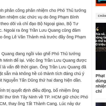
nh phân công phân nhiệm cho Phó Thủ tướng
CHÂM
đảm nhiệm các chức vụ do ông Phạm Bình
m theo dõi và chỉ đạo Bộ Ngoại giao, Bộ Tư
ộc. Ngoài ra ông Trần Lưu Quang cũng đảm
cho ông Lê Văn Thành mà trước đây ông Phạm
ưu Quang đang ngồi vào ghế Phó Thủ tướng
 Minh để lại. Việc ông Trần Lưu Quang được
hỉ là vấn đề thời gian. Ông Trần Lưu Quang đã
 đặt sẵn mà không hề có thành tích đáng chú ý
Phạt
Một Nguyễn Tấn Dũng thứ hai đang hiện dần.
dùng
nhiệ
nh trị quyết định điều động, bổ nhiệm ông
chí
Bí thư tỉnh Tây Ninh về TP. HCM giữ chức Phó
CM, thay ông Tất Thành Cang. Lúc này dư