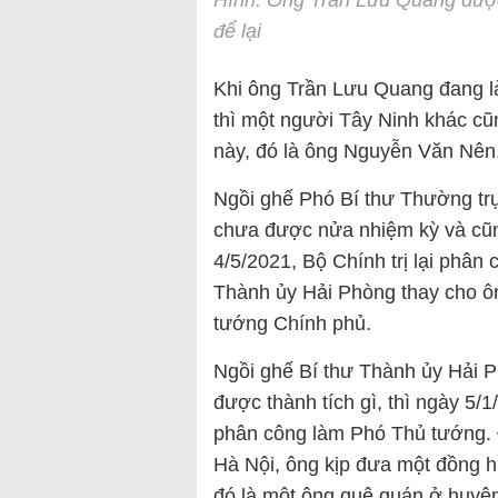
Hình: Ông Trần Lưu Quang đượ
để lại
Khi ông Trần Lưu Quang đang l
thì một người Tây Ninh khác c
này, đó là ông Nguyễn Văn Nên
Ngồi ghế Phó Bí thư Thường tr
chưa được nửa nhiệm kỳ và cũng
4/5/2021, Bộ Chính trị lại phâ
Thành ủy Hải Phòng thay cho 
tướng Chính phủ.
Ngồi ghế Bí thư Thành ủy Hải P
được thành tích gì, thì ngày 5
phân công làm Phó Thủ tướng. Đ
Hà Nội, ông kịp đưa một đồng h
đó là một ông quê quán ở huyện