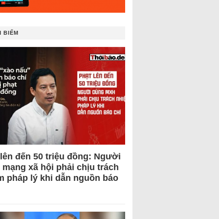
 BIẾM
 lên đến 50 triệu đồng: Người
 mạng xã hội phải chịu trách
m pháp lý khi dẫn nguồn báo