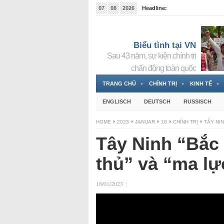
07
08
2026
Headline:
Đài phát thanh và Truyền hình nhà nước Slovakia (
Đức!
3 Jahren ago
Biểu tình tại VN
Sau 43 năm, sự kiện chính trị
chấn động toàn quốc
TRANG CHỦ
CHÍNH TRỊ
KINH TẾ
ENGLISCH
DEUTSCH
RUSSISCH
HOME
2023
JANUAR
18
CHÍNH TRỊ
TÂY NIN
Tây Ninh “Bắc 
thủ” và “ma l
18/01/2023
|