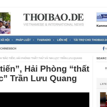
RTVS) công bố thông tin bà Nguyễn Thị Thanh Nhàn trốn sang
XÃ HỘI
PHÁP LUẬT
TV&RADIO
LIÊN HỆ
TÀI TRỢ CHO THOIBAO.D
CHINESISCH
F
H “BẮC TIẾN”, HẢI PHÒNG “THẤT THỦ” VÀ “MA LỰC” TRẦN LƯU QUANG
SEARC
tiến”, Hải Phòng “thất
ực” Trần Lưu Quang
LAT