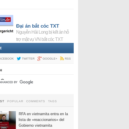
Đại án bắt cóc TXT
Nguyễn Hải Long bị kết án hỗ
trợ mật vụ VN bắt cóc TXT
E
ACEBOOK
TWITTER
GOOGLE+
RSS
H
EST
POPULAR
COMMENTS
TAGS
RFA en vietnamita entra en la
lista de «reaccionarios» del
Gobierno vietnamita