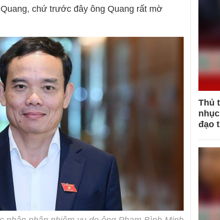
u Quang, chứ trước đây ông Quang rất mờ
Thủ 
nhục 
đạo 