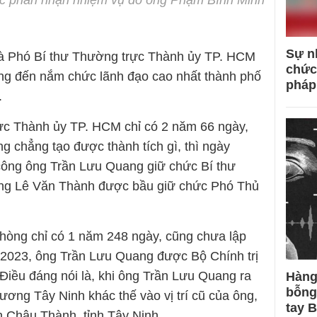
c phân nhận nhiệm vụ do ông Phạm Bình Minh
Sự n
à Phó Bí thư Thường trực Thành ủy TP. HCM
chức
ũng đến nắm chức lãnh đạo cao nhất thành phố
pháp
.
ực Thành ủy TP. HCM chỉ có 2 năm 66 ngày,
 chẳng tạo được thành tích gì, thì ngày
n công ông Trần Lưu Quang giữ chức Bí thư
ông Lê Văn Thành được bầu giữ chức Phó Thủ
hòng chỉ có 1 năm 248 ngày, cũng chưa lập
/1/2023, ông Trần Lưu Quang được Bộ Chính trị
iều đáng nói là, khi ông Trần Lưu Quang ra
Hàng
bỗng
ương Tây Ninh khác thế vào vị trí cũ của ông,
tay 
 Châu Thành, tỉnh Tây Ninh.